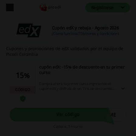
Registrarse
Cupón edX y rebaja - Agosto 2026
¿Cómo funciona?
Términos y condiciones
Cupones y promociones de edX validados por el equipo de
Picodi Colombia
cupón edX: -15% de descuento en tu primer
curso
15%
Compra ahora tu primer curso ingresando el
cupón edX y disfruta de un 15% de descuento.
CÓDIGO
Promoción solo para usuarios nuevos. ¡No
esperes más, haz clic!
OME
Ver código
Caduca: En curso