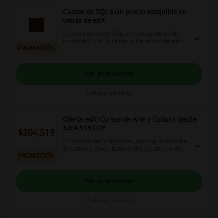
Cursos de SQL a un precio asequible en
oferta de edX
¿Quieres aprender SQL, pero no sabes dónde
empezar? Echa un vistazo a los cursos en oferta
PROMOCIÓN
de edX e invierte en tu futuro ya. ¡No esperes
más, haz clic!
Ver promoción
Caduca: En curso
Oferta edX: Cursos de Arte y Cultura desde
$204,519 COP
$204,519
Entra en la web y descubre una amplia selección
de cursos en línea. Estudia Arte y Cultura en las
PROMOCIÓN
mejores universidades del mundo y a un precio
asequible. ¡No esperes más, haz clic!
Ver promoción
Caduca: En curso