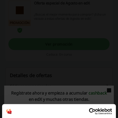
Oferta especial de Agosto en edX
¿Buscas el mejor momento para comprar? ¡Echa un
vistazo a estas ofertas de Agosto en edX!
PROMOCIÓN
Ver promoción
Caduca: En curso
Detalles de ofertas
Códigos promocionales
2
Regístrate ahora y empieza a acumular
cashback
Mejor Descuento
20%
en edX y muchas otras tiendas.
Última actualización
1/08/26, 8:00 a. m.
Usamos enlaces de afiliados y podríamos recibir una comisión.