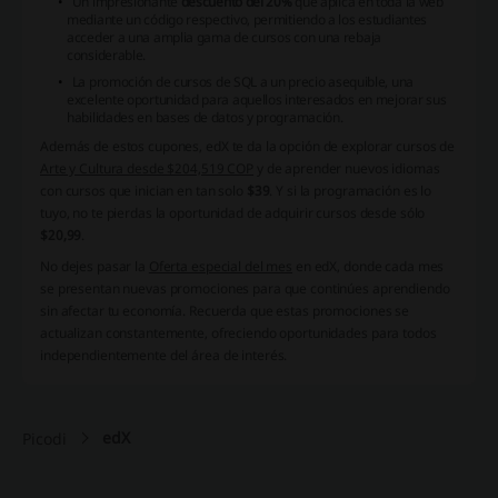
Un impresionante
descuento del 20%
que aplica en toda la web
mediante un código respectivo, permitiendo a los estudiantes
acceder a una amplia gama de cursos con una rebaja
considerable.
La promoción de cursos de
SQL a un precio asequible
, una
excelente oportunidad para aquellos interesados en mejorar sus
habilidades en bases de datos y programación.
Además de estos cupones, edX te da la opción de explorar cursos de
Arte y Cultura desde $204,519 COP
y de aprender nuevos idiomas
con cursos que inician en tan solo
$39
. Y si la programación es lo
tuyo, no te pierdas la oportunidad de adquirir cursos desde sólo
$20,99
.
No dejes pasar la
Oferta especial del mes
en edX, donde cada mes
se presentan nuevas promociones para que continúes aprendiendo
sin afectar tu economía. Recuerda que estas promociones se
actualizan constantemente, ofreciendo oportunidades para todos
independientemente del área de interés.
edX
Picodi