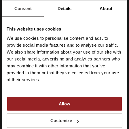
Consent
Details
About
Valoración de códigos de descuento para
edX
This website uses cookies
We use cookies to personalise content and ads, to
Regístrate con Facebook
provide social media features and to analyse our traffic.
Valoración media: 4.37, basada en 705 votos
We also share information about your use of our site with
Datos de contacto edX:
our social media, advertising and analytics partners who
Regístrate con Google
may combine it with other information that you’ve
Mostrar email
provided to them or that they’ve collected from your use
Regístrate con el correo electrónico
edX
of their services.
Echa un vistazo a códigos promocionales
similares también
Allow
Panamericana
Udemy
Librería Nacional
Al registrarse, confirma haber leído y aceptado "
Términos y condiciones
" y la
"
Política de privacidad.
"
Customize
Domestika
Piscilago
Salitre Mágico
Cinépolis