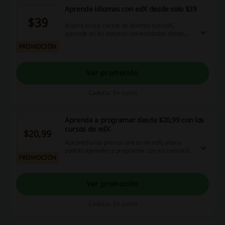
Aprende idiomas con edX desde solo $39
$39
Ahorra en tus cursos de idiomas con edX,
aprende en las mejores universidades desde
solo $39 ¡Entra ahora y paga menos!
PROMOCIÓN
Ver promoción
Caduca: En curso
Aprende a programar desde $20,99 con los
cursos de edX
$20,99
Aprovecha los precios únicos de edX; ahora
podrás aprender a programar con los cursos de
PROMOCIÓN
diferentes universidades desde $20,99
Ver promoción
Caduca: En curso