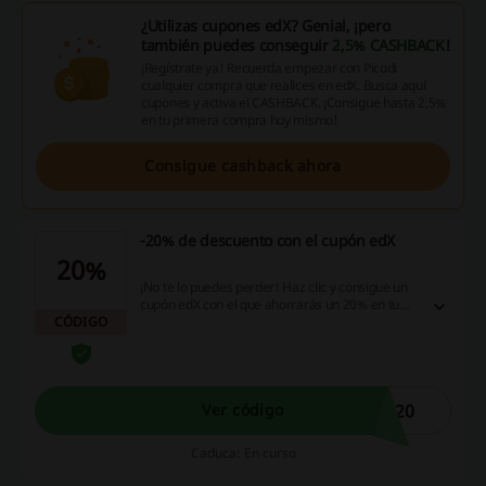
¿Utilizas cupones edX? Genial, ¡pero
también puedes conseguir
2,5% CASHBACK
!
¡Regístrate ya! Recuerda empezar con Picodi
cualquier compra que realices en edX. Busca aquí
cupones y activa el CASHBACK. ¡Consigue hasta 2,5%
en tu primera compra hoy mismo!
Consigue cashback ahora
-20% de descuento con el cupón edX
20%
¡No te lo puedes perder! Haz clic y consigue un
cupón edX con el que ahorrarás un 20% en tu
CÓDIGO
compra. Válido en toda la web. Entra ya en la
web y aprovecha la oportunidad, ¡dale!
L20
Ver código
Caduca: En curso