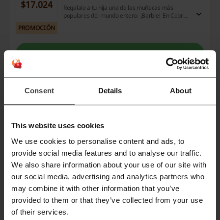
$17.024
Regalale a tu hija una de las muñecas más
populares del mundo entero: ¡Barbie! En Cebra
te está esperando un buen surtido de las
PROMOCIÓN
muñecas y otros productos Barbie desde
$17.024 ARS. ¡No lo dudes más!
Ver la oferta
Vence: En curso
Consent
Details
About
Envíos gratis en pedidos +$10.000 ARS$ en
Cebra
¡No te lo podés perder! Ahora el envío a CABA y
This website uses cookies
GBA en Cebra es gratis. Mínimo de compra:
PROMOCIÓN
$10.000 ARS. Además, al finalizar tu compra
We use cookies to personalise content and ads, to
antes de las 12 h, recibirás tu pedido durante el
provide social media features and to analyse our traffic.
mismo día. ¡Entrá ya!
Ver la oferta
We also share information about your use of our site with
our social media, advertising and analytics partners who
Vence: En curso
may combine it with other information that you’ve
provided to them or that they’ve collected from your use
of their services.