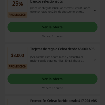
bancos seleccionados
25%
¡Hacé un clic y descubrí las ofertas Cebra! Podés
obtener hasta un 25% de descuento en tu
PROMOCIÓN
compra pagando con tarjetas de bancos
seleccionados. ¡Aprovechá esta oportunidad!
Ver la oferta
Vence: En curso
Tarjetas de regalo Cebra desde $8.000 ARS
$8.000
¡Aprovechá esta oportunidad y encontrá el
mejor regalo para tus hijos! Entrá ahora y
comprá una tarjeta de regalo de $8.000 ARS o
PROMOCIÓN
$10.000 ARS. ¿Te lo pensás perder?
Ver la oferta
Vence: En curso
Promoción Cebra: Barbie desde $17.024 ARS