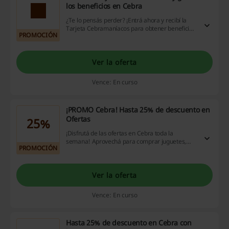
los beneficios en Cebra
¿Te lo pensás perder? ¡Entrá ahora y recibí la
Tarjeta Cebramaníacos para obtener beneficios
PROMOCIÓN
exclusivos en todas las tiendas Cebra! ¡Sumate
a Cebramaníacos y ahorrá a lo grande!
Ver la oferta
Vence: En curso
¡PROMO Cebra! Hasta 25% de descuento en
Ofertas
25%
¡Disfrutá de las ofertas en Cebra toda la
semana! Aprovechá para comprar juguetes,
PROMOCIÓN
mochilas, pantuflas y mucho más con hasta un
25% de descuento. ¡Hacé un click!
Ver la oferta
Vence: En curso
Hasta 25% de descuento en Cebra con