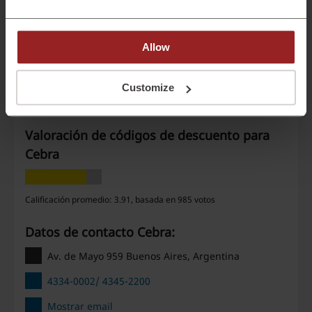
Detalles de las ofertas
Ofertas
7
Allow
Mejor Descuento
25%
Última actualización
1/8/26, 08:00
Customize
Valoración de códigos de descuento para
Cebra
Calificación promedio: 3.91, basada en 985 votos
Datos de contacto Cebra:
Av. de Mayo 959 Buenos Aires, Argentina
4334-0002/ 4345-2200
Mostrar email