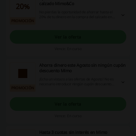
calzado Mimo&Co
20%
No pierdas la oportunidad de ahorrar hasta el
20% de tu dinero en la compra del calzado en
PROMOCIÓN
Mimo&Co. Entrá ya y ahorra a lo grande!
Ver la oferta
Vence: En curso
Ahorra dinero este Agosto sin ningún cupón
descuento Mimo
¡Echa un vistazo a las ofertas de Agosto! No es
necesario introducir ningún cupón descuento
PROMOCIÓN
Mimo para disfrutar de los descuentos. ¡Dale!
Ver la oferta
Vence: En curso
Hasta 3 cuotas sin interés en Mimo