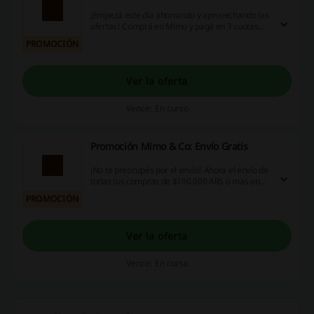
¡Empezá este día ahorrando y aprovechando las
ofertas! Comprá en Mimo y pagá en 3 cuotas
sin interés por todos los productos. ¡Hacé un
PROMOCIÓN
clic!
Ver la oferta
Vence: En curso
Promoción Mimo & Co: Envío Gratis
¡No te preocupés por el envío! Ahora el envío de
todas tus compras de $190.000 ARS o más en
Mimo & Co será completamente gratis.
PROMOCIÓN
¡Aprovecha esta oportunidad!
Ver la oferta
Vence: En curso