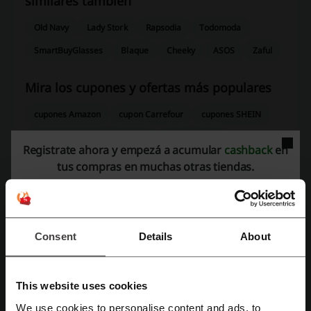
similares también
Old Navy
Lady Stork
Rapsodia
Todomoda
SmartBuyGlasses
Blaque
Cheeky
ASOS
Zaful
Mira los cupones y ofertas más populares
cupones Amazon
cupon Carrefour
cupones SHEIN
codigo promocional Key-Drop
Temu promo
Registrate ahora y empezá a acumular
cashback
en
código promocional Aliexpress
tus compras en muchas otras tiendas.
Más sobre Mimo:
Consent
Details
About
Mimo & Co, lo mejor de la moda, el diseño y la confección a la
medida de los más pequeños del hogar y de tu presupuesto
This website uses cookies
We use cookies to personalise content and ads, to