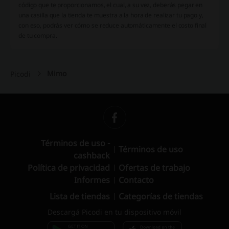
código que te proporcionamos, el cual, a su vez, deberás pegar en
una casilla que la tienda te muestra a la hora de realizar tu pago y,
con eso, podrás ver cómo se reduce automáticamente el costo final
de tu compra.
Mimo
Picodi
Términos de uso -
Términos de uso
cashback
Política de privacidad
Ofertas de trabajo
Informes
Contacto
Lista de tiendas
Categorías de tiendas
Descargá Picodi en tu dispositivo móvil