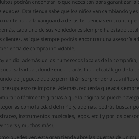
ultos podrán encontrar lo que necesitan para garantizar la di
s edades. Esta tienda sabe que los niños van cambiando y es
 mantenido a la vanguardia de las tendencias en cuanto pers
demás, cada uno de sus vendedores siempre ha estado total
s clientes, así que siempre podrás encontrar una asesoría a
periencia de compra inolvidable.
oy en día, además de los numerosos locales de la compañía,
 sucursal virtual, donde encontrarás todo el catálogo de la t
undo del Juguete que te permitirán sorprender a tus niños c
u presupuesto te impone. Además, recuerda que acá siempre e
mprarlo fácilmente gracias a que la página se puede navegar 
ategorías como la edad del niño y, además, podrás buscar po
sfraces, instrumentos musicales, legos, etc.) y por los perso
vengers y muchos más).
mo puedes ver, esta gran tienda abre las puertas de un mund