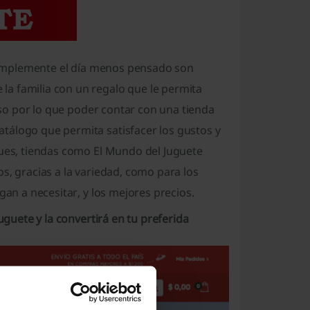
o simplemente el día menos pensado son
a familia con un regalo que le permita
 eso por lo que poder contar con una tienda
tálogo que permita satisfacer los gustos y
pues, tiendas como El Mundo del Juguete
s, gracias a la variedad, como para los
gan a necesitar, y los mejores precios.
uguete y la convertirá en tu preferida