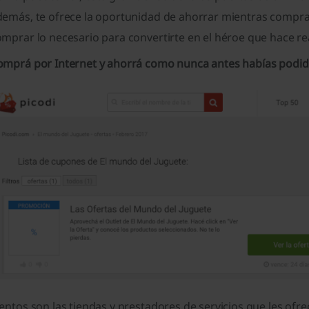
demás, te ofrece la oportunidad de ahorrar mientras compra
mprar lo necesario para convertirte en el héroe que hace rea
omprá por Internet y ahorrá como nunca antes habías podi
entos son las tiendas y prestadores de servicios que les of