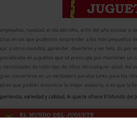
mpleaños, navidad, el día del niño, el fin del año escolar 
echas en las que podemos sorprender a los más pequeños de l
ajar a otros mundos, aprender, divertirse y ser feliz. Es por
specializada en juguetes que se preocupe por mantener un ca
s necesidades de todo tipo de niños de cualquier edad. Así 
gran convertirse en un verdadero paraíso tanto para los niño
dres que podrán encontrar la mejor asesoría, si es que la lle
periencia, variedad y calidad, lo que te ofrece El Mundo del J