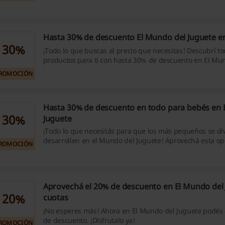
comprá juegos de mesa con hasta un 40% de descuento.
Hasta 30% de descuento El Mundo del Juguete en
30%
¡Todo lo que buscas al precio que necesitas! Descubrí to
productos para ti con hasta 30% de descuento en El Mun
¡Hace click y aprovecha ya!
ROMOCIÓN
Hasta 30% de descuento en todo para bebés en 
30%
Juguete
¡Todo lo que necesitás para que los más pequeños se div
desarrollen en el Mundo del Juguete! Aprovechá esta op
ROMOCIÓN
comprá todo lo que necesitas para tu bebé con hasta u
descuento. ¡Dale!
Aprovechá el 20% de descuento en El Mundo del 
20%
cuotas
¡No esperes más! Ahora en El Mundo del Juguete podés
de descuento. ¡Disfrutalo ya!
ROMOCIÓN