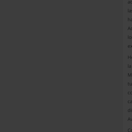
ad
la
ha
A
lo
ex
H
la
M
t
co
c
di
A
Co