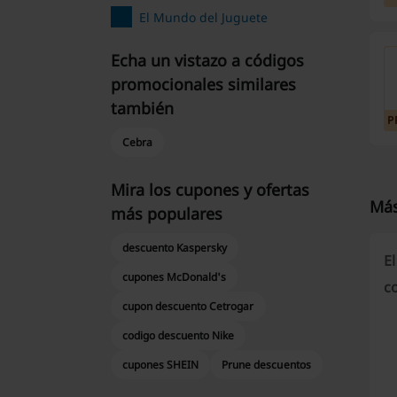
El Mundo del Juguete
Echa un vistazo a códigos
promocionales similares
también
P
Cebra
Mira los cupones y ofertas
Más
más populares
descuento Kaspersky
El
cupones McDonald's
c
cupon descuento Cetrogar
codigo descuento Nike
cupones SHEIN
Prune descuentos