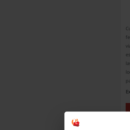
Cu
f
vi
e
la
lo
pa
Ex