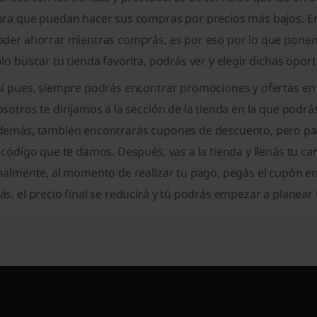
ara que puedan hacer sus compras por precios más bajos. En
oder ahorrar mientras comprás, es por eso por lo que ponemo
lo buscar tu tienda favorita, podrás ver y elegir dichas opor
í pues, siempre podrás encontrar promociones y ofertas en l
sotros te dirijamos a la sección de la tienda en la que podrás
demás, también encontrarás cupones de descuento, pero para
 código que te damos. Después, vas a la tienda y llenás tu c
nalmente, al momento de realizar tu pago, pegás el cupón en e
s, el precio final se reducirá y tú podrás empezar a planear