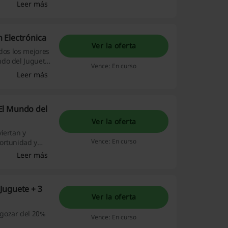
 ¡Dale!
Leer más
 Electrónica
Ver la oferta
dos los mejores
do del Juguete.
Vence: En curso
Leer más
El Mundo del
Ver la oferta
iertan y
Vence: En curso
ortunidad y
n 30% de
Leer más
Juguete + 3
Ver la oferta
 gozar del 20%
Vence: En curso