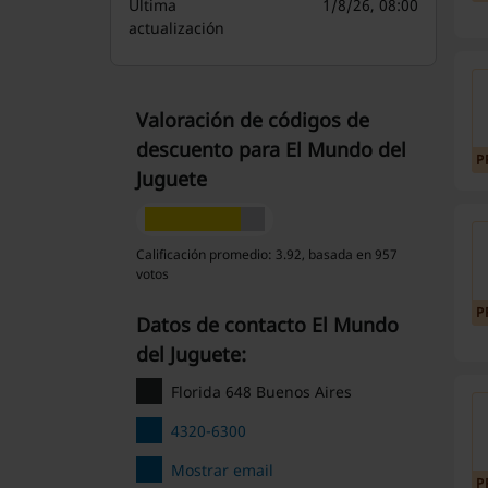
Última
1/8/26, 08:00
actualización
Valoración de códigos de
descuento para El Mundo del
P
Juguete
Calificación promedio: 3.92, basada en 957
votos
P
Datos de contacto El Mundo
del Juguete:
Florida 648 Buenos Aires
4320-6300
Mostrar email
P