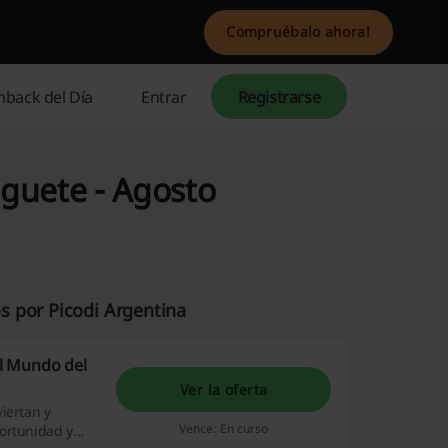
Compruébalo ahora!
hback del Día
Entrar
Registrarse
guete - Agosto
s por Picodi Argentina
l Mundo del
Ver la oferta
iertan y
Vence: En curso
ortunidad y