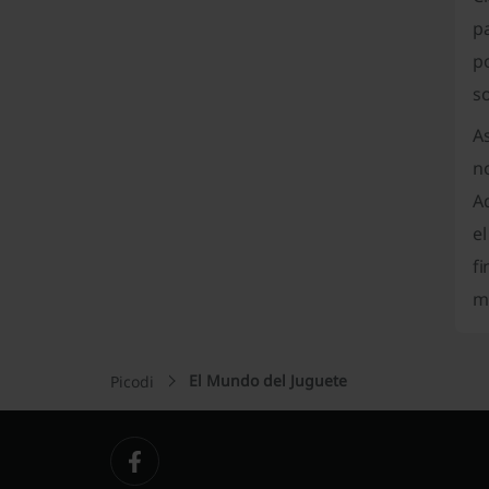
p
p
so
As
no
A
el
fi
má
El Mundo del Juguete
Picodi