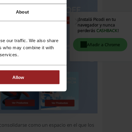
About
¡Instalá Picodi en tu
navegador y nunca
perderás
CASHBACK
!
se our traffic. We also share
Añadir a Chrome
ers who may combine it with
 services.
Allow
consolidarse como un espacio en el que los