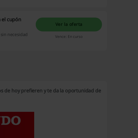
 el cupón
Ver la oferta
 sin necesidad
Vence: En curso
os de hoy prefieren y te da la oportunidad de