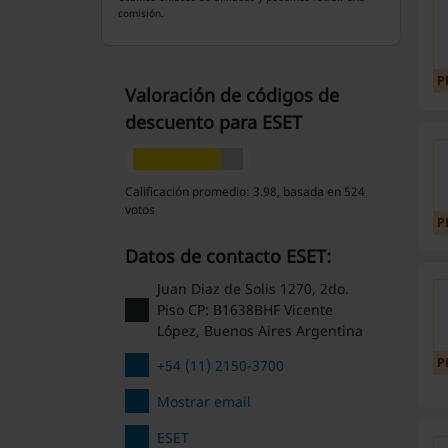
comisión.
P
Valoración de códigos de
descuento para ESET
Calificación promedio: 3.98, basada en 524
votos
P
Datos de contacto ESET:
Juan Diaz de Solis 1270, 2do.
Piso CP: B1638BHF Vicente
López, Buenos Aires Argentina
P
+54 (11) 2150-3700
Mostrar email
ESET