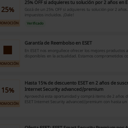
25% OFF si adquieres tu solución por 2 años en 
25%
Gozá de un 25% OFF si adquieres tu solución por 2 años.
impuestos incluidos. ¡Dale!
ROMOCIÓN
Verificado
Garantía de Reembolso en ESET
En ESET nos enorgullece ofrecer los mejores productos 
disponibles en la actualidad. Estamos comprometidos co
satisfacción de nuestros clientes con nuestras soluciones,
ROMOCIÓN
ofrecemos una política de devolución de 30 días a partir
compra, sin perjuicio de los plazos que la normativa del 
consumidor prevea para casos similares. Si no estás 100
Hasta 15% de descuento ESET en 2 años de suscr
con tu solución de seguridad de ESET, estamos dispuestos
15%
reembolso total del precio de compra. ¡Hacé clic y entera
Internet Security advanced/premium
detalles!
Aprovechá esta oportunidad y comprá items de 2 años d
ESET Internet Security advanced/premium con hasta un
ROMOCIÓN
descuento en las promociones de temporada de ESET ¡E
Oferta ESET: ESET Smart Security Premium por A