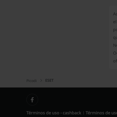
A
e
po
qu
N
O
of
ESET
Picodi
Términos de uso - cashback
Términos de us