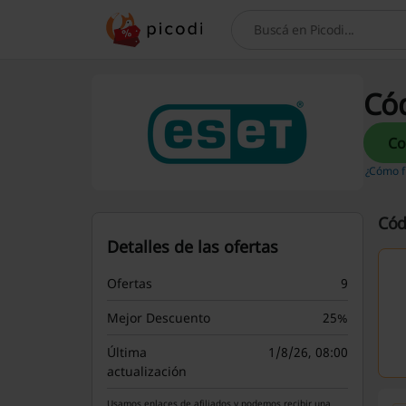
Buscar
Có
¿Cómo f
Cód
Detalles de las ofertas
Ofertas
9
Mejor Descuento
25%
Última
1/8/26, 08:00
actualización
Usamos enlaces de afiliados y podemos recibir una