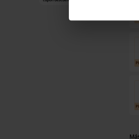
P
P
P
Más