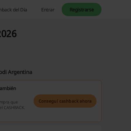
hback del Día
Entrar
Registrarse
2026
odi Argentina
 también
Conseguí cashback ahora
compra que
á el CASHBACK.