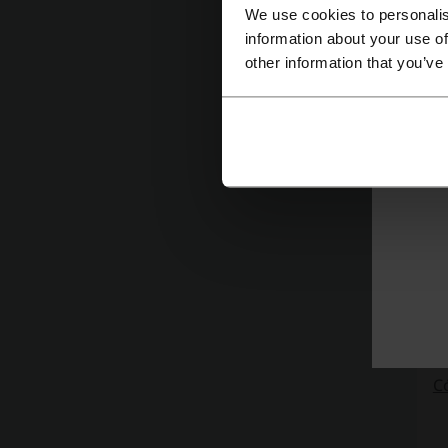
¿
We use cookies to personalis
information about your use of
P
other information that you’ve
C
N
C