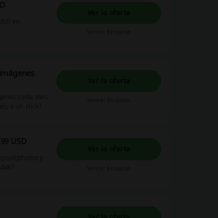
SD
Ver la oferta
 USD en
Vence: En curso
 imágenes
Ver la oferta
ágenes cada mes
Vence: En curso
és a un click!
,99 USD
Ver la oferta
epositphotos y
rder?
Vence: En curso
Ver la oferta