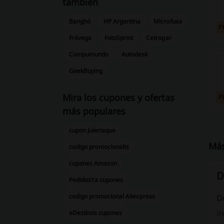
también
Banghó
HP Argentina
Microfusa
P
Frávega
FotoSprint
Cetrogar
Compumundo
Autodesk
GeekBuying
Mira los cupones y ofertas
P
más populares
cupon Juleriaque
Más
codigo promocionalts
cupones Amazon
D
PedidosYa cupones
codigo promocional Aliexpress
D
in
eDestinos cupones