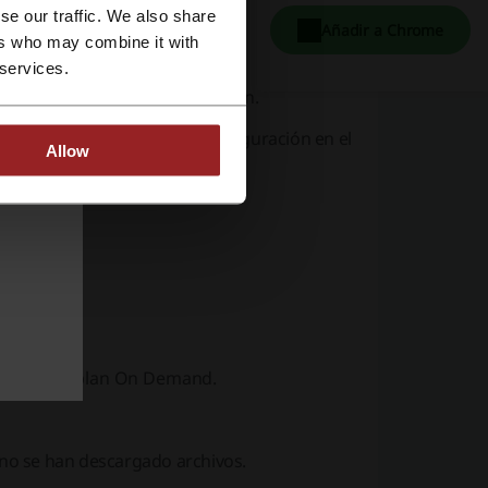
se our traffic. We also share
Añadir a Chrome
ers who may combine it with
 services.
utilizan en ese tiempo, expirarán.
ancelada modificando la configuración en el
Allow
mand:
".
vación del plan On Demand.
i no se han descargado archivos.