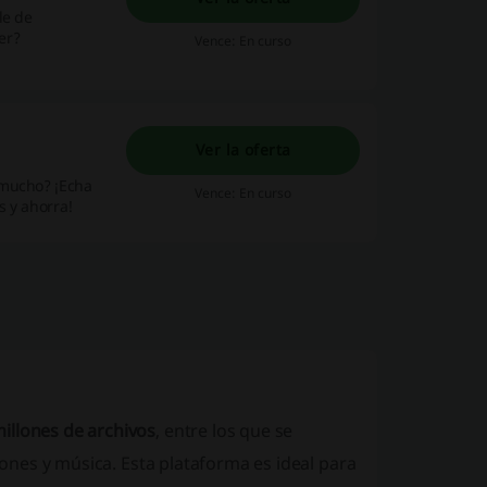
le de
er?
Vence: En curso
Ver la oferta
 mucho? ¡Echa
Vence: En curso
s y ahorra!
illones de archivos
, entre los que se
ciones y música. Esta plataforma es ideal para