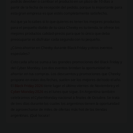
podrás devolver o cambiar el producto en un plazo de 10 días a
partir de la fecha de recepción del pedido, porque lo importante para
esta gran empresa es que estés completamente satisfecho.
Así que ya lo sabes si lo que quieres es tener los mejores productos
para el pequeño diablo de tu casa Cheeky es tu tienda, te ofrece los
mejores productos calidad-precio para que lo único que deba
preocuparte es disfrutar cada segundo con tu pequeño.
¿Cómo ahorrar en Cheeky durante Black Friday y otros eventos
especiales?
Coto cada año se suma a las grandes promociones del Black Friday y
del Cyber Monday. Los dos eventos brindan la oportunidad de
ahorrar en tus compras. Los descuentos y promociones que Cheeky
propone en estas dos fechas, suelen ser los mejores del todo el año.
El
Black Friday 2026
tiene lugar el último viernes de Noviembre y el
Cyber Monday 2026
es el lunes que sigue. En Argentina también
celebramos el CyberMonday nacional a finales de Octubre. Se trata
de tres días durante los cuales los argentinos tienen la oportunidad
de aprovecharse de miles de ofertas más hot de las tiendas
argentinas. ¡Qué locura!