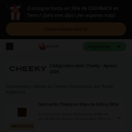
¡Consigue hasta un 36% de CASHBACK en
Temu! ¡Solo tres días! ¡No esperes más!
Compruébalo ahora!
Registrarse
Código descuento Cheeky - Agosto
2026
Descuentos y ofertas de Cheeky chequeados por Picodi
Argentina
Descuento Cheeky en Ropa de Niño y Niña
Accede ya a la web de Cheeky para poder ver
sus ofertas en prendas de vestir para niño y niña
como tops, camperas, gorros, remeras y mucho
PROMOCIÓN
más con descuentos durante tiempo limitado.