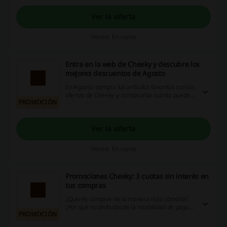
Recordá que no necesitás utilizar ningún cupón
descuento Cheeky para que podás beneficiarte
Ver la oferta
de esta promoción.
Vence: En curso
Entra en la web de Cheeky y descubre los
mejores descuentos de Agosto
En Agosto, compra tus artículos favoritos con las
ofertas de Cheeky ¡y comprueba cuánto puedes
PROMOCIÓN
ahorrar!
Ver la oferta
Vence: En curso
Promociones Cheeky: 3 cuotas sin interés en
tus compras
¿Querés comprar de la manera más cómoda?
¿Por qué no disfrutás de la modalidad de pago
PROMOCIÓN
en cuotas sin intereses? ¿Te lo pensás perder?