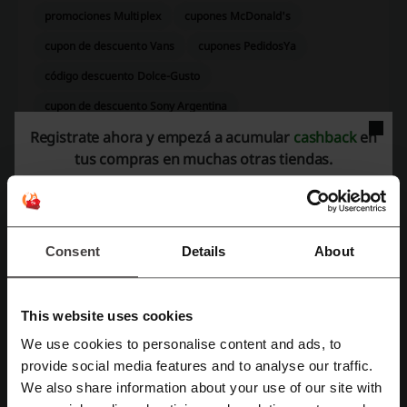
promociones Multiplex
cupones McDonald's
cupon de descuento Vans
cupones PedidosYa
código descuento Dolce-Gusto
cupon de descuento Sony Argentina
Registrate ahora y empezá a acumular
cashback
en
tus compras en muchas otras tiendas.
Más sobre Cheeky:
La empresa y los códigos promocionales Cheeky
Consent
Details
About
This website uses cookies
We use cookies to personalise content and ads, to
Registrate con Facebook
provide social media features and to analyse our traffic.
We also share information about your use of our site with