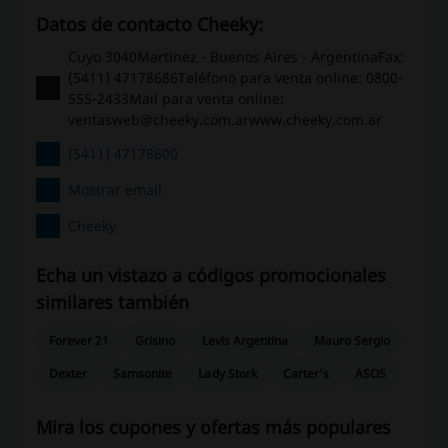
Datos de contacto Cheeky:
Cuyo 3040Martinez - Buenos Aires - ArgentinaFax:
(5411) 47178686Teléfono para venta online: 0800-
555-2433Mail para venta online:
ventasweb@cheeky.com.arwww.cheeky.com.ar
(5411) 47178600
Mostrar email
Cheeky
Echa un vistazo a códigos promocionales
similares también
Forever 21
Grisino
Levis Argentina
Mauro Sergio
Dexter
Samsonite
Lady Stork
Carter's
ASOS
Mira los cupones y ofertas más populares