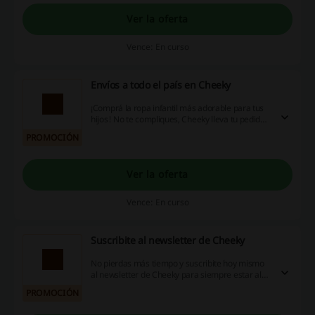
Ver la oferta
Vence: En curso
Envíos a todo el país en Cheeky
¡Comprá la ropa infantil más adorable para tus
hijos! No te compliques, Cheeky lleva tu pedido
(mínimo de compra: $25.000) completamente
PROMOCIÓN
gratis ¿Qué esperás?
Ver la oferta
Vence: En curso
Suscribite al newsletter de Cheeky
No pierdas más tiempo y suscribite hoy mismo
al newsletter de Cheeky para siempre estar al
tanto de las promociones, descuentos y
PROMOCIÓN
beneficios para usuarios registrados. ¡Estás a
sólo un clic!