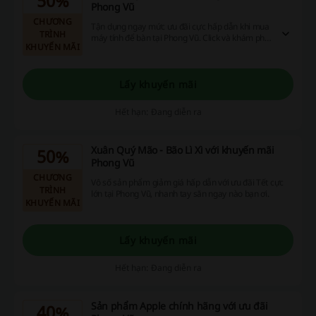
50%
Phong Vũ
CHƯƠNG
Tận dụng ngay mức ưu đãi cực hấp dẫn khi mua
TRÌNH
máy tính để bàn tại Phong Vũ. Click và khám phá
KHUYẾN MÃI
ngay nào bạn ơi.
Lấy khuyến mãi
Hết hạn: Đang diễn ra
Xuân Quý Mão - Bão Lì Xì với khuyến mãi
50%
Phong Vũ
CHƯƠNG
Vô số sản phẩm giảm giá hấp dẫn với ưu đãi Tết cực
TRÌNH
lớn tại Phong Vũ, nhanh tay săn ngay nào bạn ơi.
KHUYẾN MÃI
Lấy khuyến mãi
Hết hạn: Đang diễn ra
Sản phẩm Apple chính hãng với ưu đãi
40%