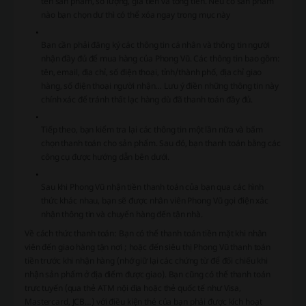
tên sản phẩm, số lượng, giá tiền và tổng tiền. Nếu có sản phẩm
nào bạn chọn dư thì có thể xóa ngay trong mục này
Bạn cần phải đăng ký các thông tin cá nhân và thông tin người
nhận đầy đủ để mua hàng của Phong Vũ. Các thông tin bao gồm:
tên, email, địa chỉ, số điện thoại, tỉnh/thành phố, địa chỉ giao
hàng, số điện thoại người nhận… Lưu ý điền những thông tin này
chính xác để tránh thất lạc hàng dù đã thanh toán đầy đủ.
Tiếp theo, bạn kiểm tra lại các thông tin một lần nữa và bấm
chọn thanh toán cho sản phẩm. Sau đó, bạn thanh toán bằng các
công cụ được hướng dẫn bên dưới.
Sau khi Phong Vũ nhận tiền thanh toán của bạn qua các hình
thức khác nhau, bạn sẽ được nhân viên Phong Vũ gọi điện xác
nhận thông tin và chuyển hàng đến tận nhà.
Về cách thức thanh toán: Bạn có thể thanh toán tiền mặt khi nhân
viên đến giao hàng tận nơi ; hoặc đến siêu thị Phong Vũ thanh toán
tiền trước khi nhận hàng (nhớ giữ lại các chứng từ để đối chiếu khi
nhận sản phẩm ở địa điểm được giao). Bạn cũng có thể thanh toán
trực tuyến (qua thẻ ATM nội địa hoặc thẻ quốc tế như Visa,
Mastercard, JCB…) với điều kiện thẻ của bạn phải được kích hoạt