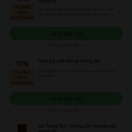
Phong Vũ
CHƯƠNG
Sản phẩm Apple chính hãng với khuyến mãi hấp
TRÌNH
dẫn lên đến hơn 40% tại Phong Vũ. Nhanh tay
KHUYẾN MÃI
săn ngay nào bạn ơi.
Lấy khuyến mãi
Hết hạn: Đang diễn ra
Giảm giá cuối năm tại Phong Vũ!
10%
Giảm giá đến 3 triệu. Thanh toán qua VNPay giảm
CHƯƠNG
thêm 10%.
TRÌNH
KHUYẾN MÃI
Lấy khuyến mãi
Hết hạn: Đang diễn ra
Gói Tháng Tám | Không Cần mã giảm giá
Phong Vũ