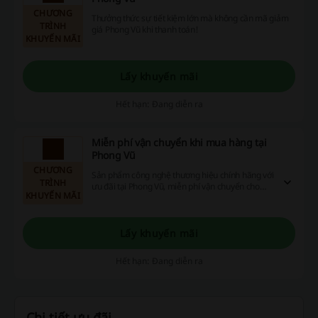
CHƯƠNG
Thưởng thức sự tiết kiệm lớn mà không cần mã giảm
TRÌNH
giá Phong Vũ khi thanh toán!
KHUYẾN MÃI
Lấy khuyến mãi
Hết hạn: Đang diễn ra
Miễn phí vận chuyển khi mua hàng tại
Phong Vũ
CHƯƠNG
Sản phẩm công nghệ thương hiệu chính hãng với
TRÌNH
ưu đãi tại Phong Vũ, miễn phí vận chuyển cho
KHUYẾN MÃI
đơn hàng từ 500.000đ.
Lấy khuyến mãi
Hết hạn: Đang diễn ra
Chi tiết ưu đãi