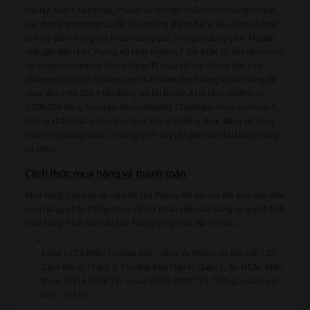
thu hút khách hàng mới, Phong Vũ còn giữ chân khách hàng cũ qua
các đợt tặng thưởng ưu đãi cho những khách hàng lâu năm, có mức
tích lũy điểm trong thẻ khách hàng cao. Trong chương trình khuyến
mãi gần đây nhất, Phong Vũ tặng thưởng 1 thẻ ATM có sẵn tiền trong
tài khoản cho những khách hàng đã mua 30 triệu đồng tiền sản
phẩm trở lên. Giải thưởng cao nhất dành cho những khách hàng đã
mua sắm trên 500 triệu đồng, với tài khoản ATM tặng thưởng có
5.500.000 đồng trong tài khoản thưởng. Chương trình và danh sách
những khách hàng lâu năm được trúng thưởng được đăng tải công
khai trên phongvu.vn. Chương trình này chỉ giới hạn cho khách hàng
cá nhân.
Cách thức mua hàng và thanh toán
Mua hàng trực tiếp tại siêu thị của Phong Vũ: bạn có thể trực tiếp đến
xem hàng, nhận thông tin tư vấn từ nhân viên cửa hàng và quyết định
mua hàng ở các siêu thị của Phong Vũ tại các địa chỉ sau:
Công Ty Cổ Phần Thương Mại – Dịch Vụ Phong Vũ. Địa chỉ: 125
Cách Mạng Tháng 8, Phường Bến Thành, Quận 1, Tp. HCM. Điện
thoại: (08) 6 2908 777 – Fax: (08) 6 2908 779. Thời gian làm việc:
08h – 21h30