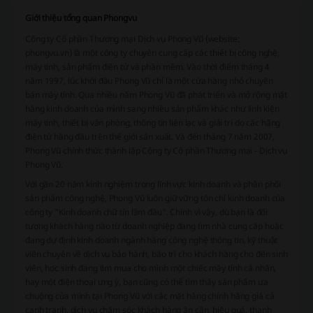
Giới thiệu tổng quan Phongvu
Công ty Cổ phần Thương mại Dịch vụ Phong Vũ (website:
phongvu.vn) là một công ty chuyên cung cấp các thiết bị công nghệ,
máy tính, sản phẩm điện tử và phần mềm. Vào thời điểm tháng 4
năm 1997, lúc khởi đầu Phong Vũ chỉ là một cửa hàng nhỏ chuyên
bán máy tính. Qua nhiều năm Phong Vũ đã phát triển và mở rộng mặt
hàng kinh doanh của mình sang nhiều sản phẩm khác như linh kiện
máy tính, thiết bị văn phòng, thông tin liên lạc và giải trí do các hãng
điện tử hàng đầu trên thế giới sản xuất. Và đến tháng 7 năm 2007,
Phong Vũ chính thức thành lập Công ty Cô phần Thương mại - Dịch vụ
Phong Vũ.
Với gần 20 năm kinh nghiệm trong lĩnh vực kinh doanh và phân phối
sản phẩm công nghệ, Phong Vũ luôn giữ vững tôn chỉ kinh doanh của
công ty "Kinh doanh chữ tín làm đầu". Chính vì vậy, dù bạn là đối
tượng khách hàng nào từ doanh nghiệp đang tìm nhà cung cấp hoặc
đang dự định kinh doanh ngành hàng công nghệ thông tin, kỹ thuật
viên chuyên về dịch vụ bảo hành, bảo trì cho khách hàng cho đến sinh
viên, học sinh đang tìm mua cho mình một chiếc máy tính cá nhân,
hay một điện thoại ưng ý, bạn cũng có thể tìm thấy sản phẩm ưa
chuộng của mình tại Phong Vũ với các mặt hàng chính hãng giá cả
cạnh tranh, dịch vụ chăm sóc khách hàng ân cần, hiệu quả, thanh