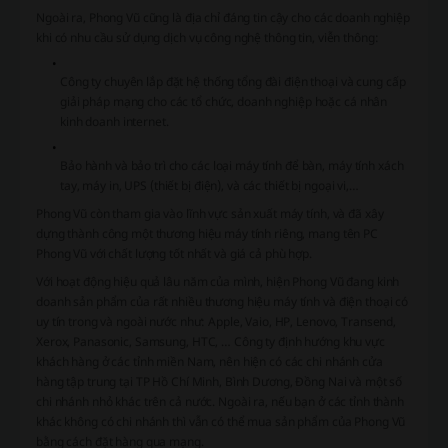
Ngoài ra, Phong Vũ cũng là địa chỉ đáng tin cậy cho các doanh nghiệp
khi có nhu cầu sử dụng dịch vụ công nghệ thông tin, viễn thông:
Công ty chuyên lắp đặt hệ thống tổng đài điện thoại và cung cấp
giải pháp mạng cho các tổ chức, doanh nghiệp hoặc cá nhân
kinh doanh internet.
Bảo hành và bảo trì cho các loại máy tính để bàn, máy tính xách
tay, máy in, UPS (thiết bị điện), và các thiết bị ngoại vi,…
Phong Vũ còn tham gia vào lĩnh vực sản xuất máy tính, và đã xây
dựng thành công một thương hiệu máy tính riêng, mang tên PC
Phong Vũ với chất lượng tốt nhất và giá cả phù hợp.
Với hoạt động hiệu quả lâu năm của mình, hiện Phong Vũ đang kinh
doanh sản phẩm của rất nhiều thương hiệu máy tính và điện thoại có
uy tín trong và ngoài nước như: Apple, Vaio, HP, Lenovo, Transend,
Xerox, Panasonic, Samsung, HTC, … Công ty định hướng khu vực
khách hàng ở các tỉnh miền Nam, nên hiện có các chi nhánh cửa
hàng tập trung tại TP Hồ Chí Minh, Bình Dương, Đồng Nai và một số
chi nhánh nhỏ khác trên cả nước. Ngoài ra, nếu bạn ở các tỉnh thành
khác không có chi nhánh thì vẫn có thể mua sản phẩm của Phong Vũ
bằng cách đặt hàng qua mạng.