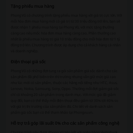
Tặng phiếu mua hàng
Phong Vũ có chương trình tặng phiếu mua hàng với giá trị cực lớn. Với
mỗi hóa đơn mua hàng mới có giá trị từ 30 triệu đồng trở lên, bạn sẽ
được nhận 1 phiếu mua hàng tại Phong Vũ, với mức tặng thưởng
càng cao nếu mốc hóa đơn mua hàng càng cao. Phần thưởng cao
nhất là phiếu mua hàng trị giá 10 triệu đồng cho mỗi hóa đơn từ 1 tỷ
đồng trở lên. Chương trình được áp dụng cho cả khách hàng cá nhân
và doanh nghiệp.
Điện thoại giá sốc
Phong Vũ có những đợt tung ra gói sản phẩm giá sốc dành cho các
sản phẩm đã phổ biến trên thị trường nhưng vẫn giữ mức giá cao
như lúc mới có sản phẩm, thuộc các hãng nổi tiếng như HTC, Asus,
Lenovo, Nokia, Samsung, Sony, Oppo. Thường mỗi đợt giảm giá sốc
chỉ có khoảng 20 sản phẩm trong danh mục. Với mức giá đã giảm
quy đổi, bạn có thể thấy mỗi điện thoại đều giảm từ 30% tới 40% so
với giá trị thị trường của sản phẩm đó. Chi tiết về danh sách sản
phẩm giá sốc bạn có thể tham khảo tại Phongvu.vn.
Hỗ trợ trả góp lãi suất 0% cho các sản phẩm công nghệ
Chương trình này được Phong Vũ liên kết với ngân hàng VietinBank