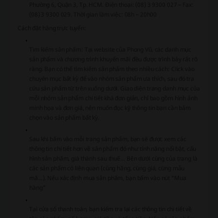
Phường 6, Quận 3, Tp. HCM. Điện thoại: (08) 3 9300 027 – Fax:
(08) 3 9300 029. Thời gian làm việc: 08h – 20h00
Cách đặt hàng trực tuyến:
Tìm kiếm sản phẩm: Tại website của Phong Vũ, các danh mục
sản phẩm và chương trình khuyến mãi đều được trình bày rất rõ
ràng. Bạn có thể tìm kiếm sản phẩm theo nhiều cách: Click vào
chuyên mục bất kỳ để vào nhóm sản phẩm ưa thích, sau đó tra
cứu sản phẩm từ trên xuống dưới. Giao diện trang danh mục của
mỗi nhóm sản phẩm chi tiết khá đơn giản, chỉ bao gồm hình ảnh
minh họa và đơn giá, nên muốn đọc kỹ thông tin bạn cần bấm
chọn vào sản phẩm bất kỳ.
Sau khi bấm vào mỗi trang sản phẩm, bạn sẽ được xem các
thông tin chi tiết hơn về sản phẩm đó như tính năng nổi bật, cấu
hình sản phẩm, giá thành sau thuế… Bên dưới cùng của trang là
các sản phẩm có liên quan (cùng hãng, cùng giá, cùng mẫu
mã…). Nếu xác định mua sản phẩm, bạn bấm vào nút “Mua
hàng”
Tại cửa sổ thanh toán, bạn kiểm tra lại các thông tin chi tiết về