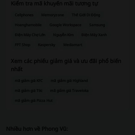
Kiểm tra mã khuyến mãi tương tự
Cellphones
Memoryzone
Thế Giới Di Động
Hoanghamobile
Google Workspace
Samsung
Điện Máy Chợ Lớn
Nguyễn Kim
Điện Máy Xanh
FPT Shop
Kaspersky
Mediamart
Xem các phiếu giảm giá và ưu đãi phổ biến
nhất
mã giảm giá KFC
mã giảm giá Highland
mã giảm giá Tiki
mã giảm giá Traveloka
mã giảm giá Pizza Hut
Nhiều hơn về Phong Vũ: