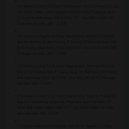
Chi Nhánh Công Ty Cổ Phần Thương Mại – Dịch Vụ Phong Vũ. Địa
chỉ: 264A - 264B - 264C Nguyễn Thị Minh Khai, Phường 6, Quận
3, Tp. HCM. Điện thoại: (08) 6 2908 777 – Fax: (08) 6 2908 779.
Thời gian làm việc: 08h – 21h00
Chi Nhánh 2 Công Ty Cổ Phần Thương Mại – Dịch Vụ Phong Vũ.
Địa chỉ: 408 Đại lộ Bình Dương, P. Phú lợi, TP. Thủ Dầu Một, Tỉnh
Bình Dương. Điện thoại: (0650) 3856593 – Fax: (0650) 3856590.
Thời gian làm việc: 08h – 21h00
Chi Nhánh 3 Công Ty Cổ Phần Thương Mại – Dịch Vụ Phong Vũ.
Địa chỉ: 54 đường 30/4, P. Trung Dũng, TP. Biên Hòa, Tỉnh Đồng
Nai. Điện thoại: (061) 381 6118 - Fax: (061) 381 6177. Thời gian
làm việc: 08h – 21h00
Chi Nhánh 4 Công Ty Cổ Phần Thương Mại – Dịch Vụ Phong Vũ.
Địa chỉ: 17A Đường Cộng Hòa, Phường 4, Quận Tân Bình, TP
HCM. Điện thoại: (08) 6 2908 777 – Fax: (08) 6 2908 779. Thời
gian làm việc: 08h – 21h30
Trung Tâm Bảo Hành Phong Vũ. Địa chỉ: 31 Nguyễn Thị Diệu,