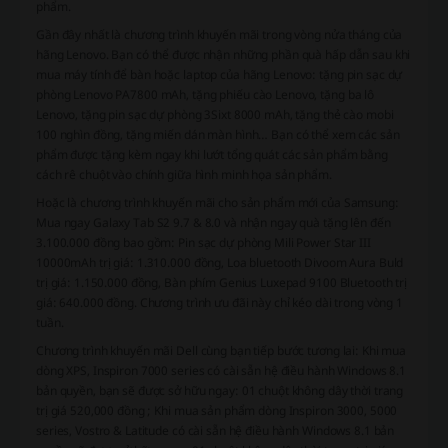
phẩm.
Gần đây nhất là chương trình khuyến mãi trong vòng nửa tháng của
hãng Lenovo. Bạn có thể được nhận những phần quà hấp dẫn sau khi
mua máy tính để bàn hoặc laptop của hãng Lenovo: tặng pin sạc dự
phòng Lenovo PA7800 mAh, tặng phiếu cào Lenovo, tặng ba lô
Lenovo, tặng pin sạc dự phòng 3Sixt 8000 mAh, tặng thẻ cào mobi
100 nghìn đồng, tặng miến dán màn hình… Bạn có thể xem các sản
phẩm được tặng kèm ngay khi lướt tổng quát các sản phẩm bằng
cách rê chuột vào chính giữa hình minh họa sản phẩm.
Hoặc là chương trình khuyến mãi cho sản phẩm mới của Samsung:
Mua ngay Galaxy Tab S2 9.7 & 8.0 và nhận ngay quà tặng lên đến
3.100.000 đồng bao gồm: Pin sạc dự phòng Mili Power Star III
10000mAh trị giá: 1.310.000 đồng, Loa bluetooth Divoom Aura Buld
trị giá: 1.150.000 đồng, Bàn phím Genius Luxepad 9100 Bluetooth trị
giá: 640.000 đồng. Chương trình ưu đãi này chỉ kéo dài trong vòng 1
tuần.
Chương trình khuyến mãi Dell cùng bạn tiếp bước tương lai: Khi mua
dòng XPS, Inspiron 7000 series có cài sẵn hệ điều hành Windows 8.1
bản quyền, bạn sẽ được sở hữu ngay: 01 chuột không dây thời trang
trị giá 520,000 đồng ; Khi mua sản phẩm dòng Inspiron 3000, 5000
series, Vostro & Latitude có cài sẵn hệ điều hành Windows 8.1 bản