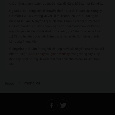
chức năng thanh toán trực tuyến hoặc đã đăng ký Internet Banking.
Ngoài ra, bạn cũng có thể chuyển khoản qua tài khoản của Công ty
Cổ Phần TM – DV Phong Vũ với Số tài khoản: 28322189 tại Ngân
hàng ACB – 442 Nguyễn Thị Minh Khai, Quận 3 với nội dung “Mua
Online”. Sau khi chuyển khoản, bạn cần phải thông báo với Phong Vũ
việc chuyển tiền và số tài khoản của bạn (qua điện thoại, email, fax,
…) để thuận tiện trong việc kiểm tra và xác nhận đơn hàng thành
công của Phong Vũ.
Giống như mọi năm Phong Vũ sẽ tung ra vô số khuyến mại và ưu đãi
nhân sự kiện
Black Friday
và
Cyber Monday
trong tháng này. Hãy
luôn cập nhật những khuyến mại mới nhất cho cả hai sự kiện bạn
nhé.
Phong Vũ
Picodi