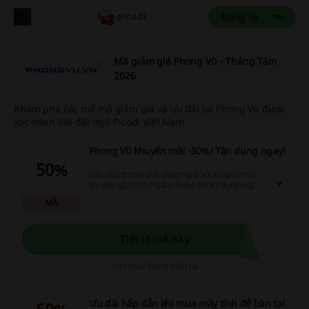
Đăng ký
Mã giảm giá Phong Vũ - Tháng Tám
2026
Khám phá các mã mã giảm giá và ưu đãi tại Phong Vũ được
xác minh bởi đội ngũ Picodi Việt Nam
Phong Vũ khuyến mãi -50%! Tận dụng ngay!
50%
Sản phẩm máy tính công nghệ với khuyến mãi
lên đến gần 50%! Giảm thêm khi sử dụng mã
giảm giá Phong Vũ!
MÃ
Tiết lộ mã này
Hết hạn: Đang diễn ra
Ưu đãi hấp dẫn khi mua máy tính để bàn tại