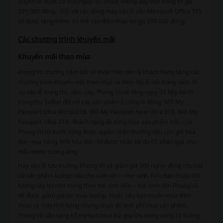
quyền sẽ được sở hữu ngay: 01 chuột không dây thời trang trị giá
399,000 đồng ; Đối với các dòng máy có cài sẵn Microsoft Office 365
sẽ được tặng thêm: 01 thẻ cào điện thoại trị giá 200.000 đồng.
Các chương trình khuyến mãi
Khuyến mãi theo mùa
Phong Vũ thường nắm bắt và thỏa mãn tâm lý khách hàng bằng các
chương trình khuyến mãi theo mùa và theo dịp lễ hội trong năm. Ví
dụ vào lễ trung thu năm nay, Phong Vũ sẽ tặng ngay 01 hộp bánh
trung thu Sofitel đối với các sản phẩm ổ cứng di động: WD My
Passport Ultra Metal 2TB, WD My Passport New Ultra 2TB, WD My
Passport Ultra 2TB. Khách hàng đã từng mua sản phẩm trên của
Phong Vũ từ trước cũng được quyền nhận thưởng nếu còn giữ hóa
đơn mua hàng. Mỗi hóa đơn chỉ được nhận tối đa 03 phần quà cho
mỗi model tương ứng.
Hay vào lễ tựu trường, Phong Vũ sẽ giảm giá 300 nghìn đồng cho bất
cứ sản phẩm laptop nào cho sinh viên – học sinh. Nếu bạn thuộc đối
tượng này thì nhớ mang theo thẻ sinh viên – học sinh đến Phong Vũ
để được giảm giá lúc mua laptop. Hoặc nếu bạn muốn mua điện
thoại và máy tính bảng nhưng chưa đủ kinh phí mua sản phẩm,
Phong Vũ sẵn sàng hỗ trợ bạn mua trả góp 0% trong vòng 12 tháng.