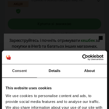
отримаєте безкоштовну доставку. Не
АКЦІЯ
проґавте можливість і скористайтесь
пропозицією просто зараз!
Купити зі знижкою
Пропозиція дійсна до: Відміни
Зареєструйтесь і почніть отримувати
кешбек
за
покупки в iHerb та багатьох інших магазинах.
Безкоштовне тестування вітамінів та
мінералів в iHerb
Тестуйте продукти з добірки за посиланням,
пишіть про них відгуки та отримуйте
АКЦІЯ
повернення витрачених коштів. Поповніть
Consent
Details
About
баланс вітамінів та мінералів абсолютно
безкоштовно! Пропозиція не сумується з
іншими акціями та знижками.
Купити зі знижкою
This website uses cookies
Пропозиція дійсна до: Відміни
We use cookies to personalise content and ads, to
Зареєструватися через Facebook
provide social media features and to analyse our traffic.
We also share information about your use of our site with