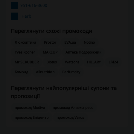
951-616-3600
iHerb
Переглянути схожі промокоди
Люксоптика
Prostor
EVA.ua
Notino
Yves Rocher
MAKEUP
Аптека Подорожник
Mr.SCRUBBER
Biotus
Watsons
HiLLARY
Liki24
Бомонд
Allnutrition
Parfumcity
Переглянути найпопулярніші купони та
пропозиції
промокод Modivo
промокод Алиэкспресс
промокод Епіцентр
промокод Varus