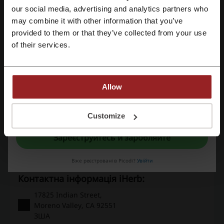
Деталі пропозицій
our social media, advertising and analytics partners who
Зареєструватися через Google
may combine it with other information that you’ve
Промокоди
5
provided to them or that they’ve collected from your use
Зареєструватися за допомогою електронної пошти
of their services.
Найкраща знижка
40%
Останнє оновлення
07.08.26, 20:59
Ми використовуємо партнерські посилання і можемо отримувати комісію.
Allow
Реєструючись, ви підтверджуєте, що прочитали і прийняли «
Умови та
положення
» і «
Умови обробки персональних даних
».
Customize
Рейтинг промокодів для iHerb
Зареєструйтесь й заробляйте
Середній рейтинг: 3.81, на основі 1040 голосів
Вже реєстровані в Picodi?
Увійти
Контактна інформація iHerb:
17825 Indian Street,
Moreno Valley, CA 92551
ЗША