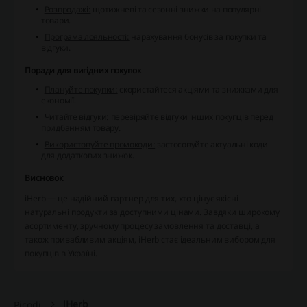
Розпродажі:
щотижневі та сезонні знижки на популярні
товари.
Програма лояльності:
нарахування бонусів за покупки та
відгуки.
Поради для вигідних покупок
Плануйте покупки:
скористайтеся акціями та знижками для
економії.
Читайте відгуки:
перевіряйте відгуки інших покупців перед
придбанням товару.
Використовуйте промокоди:
застосовуйте актуальні коди
для додаткових знижок.
Висновок
iHerb — це надійний партнер для тих, хто цінує якісні
натуральні продукти за доступними цінами. Завдяки широкому
асортименту, зручному процесу замовлення та доставці, а
також привабливим акціям, iHerb стає ідеальним вибором для
покупців в Україні.
iHerb
Picodi