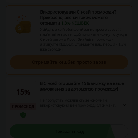
Використовували Сінсей промокоди?
Прекрасно, але ви також можете
отримати
1,3% КЕШБЕК
!
Увійдіть в свій обліковий запис просто зараз! І
пам’ятайте про те, щоб починати кожну покупку в
Сінсей разом з Picodi. Знайдіть промокоди і
активуйте КЕШБЕК. Отримайте ваш перший 1,3%
вже сьогодні!
Отримайте кешбек просто зараз
В Сінсей отримайте 15% знижку на ваше
замовлення за допомогою промокоду!
15%
Не пропустіть можливість зекономити,
використовуючи цей промокод! Отримайте
ПРОМОКОД
вигоду у вигляді 15% знижки на Ваше
замовлення. Спробуйте його зараз - і
гаманець подякує Вам!
Показати код