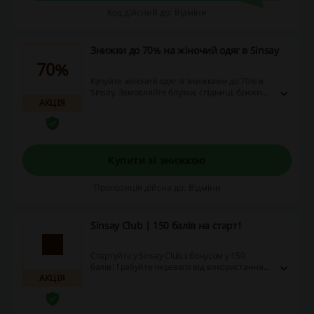
Код дійсний до: Відміни
Знижки до 70% на жіночий одяг в Sinsay
70%
Купуйте жіночий одяг зі знижками до 70% в
Sinsay. Замовляйте блузки, спідниці, брюки
АКЦІЯ
та багато іншого з вигодою!
Купити зі знижкою
Пропозиція дійсна до: Відміни
Sinsay Club | 150 балів на старт!
Стартуйте у Sinsay Club з бонусом у 150
балів! Грабуйте переваги від використання
АКЦІЯ
веб-сайту, який пропонує знижки, акції та
грошові відшкодування. Дійте вже зараз!