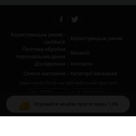
Користувацька умова -
Користувацька умова
cashback
Політика обробки
Вакансії
персональних даних
Дослідження
Контакти
Список магазинів
Категорії магазинів
Завантажте Picodi на свій мобільний пристрій
Отримайте кешбек просто зараз 1,3%
© 2010 – 2026 Picodi.com All Rights Reserved