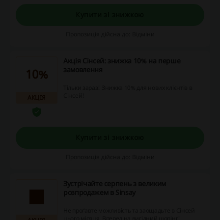
Купити зі знижкою
Пропозиція дійсна до: Відміни
Акція Сінсей: знижка 10% на перше
замовлення
10%
Тільки зараз! Знижка 10% для нових клієнтів в
Сінсей!
АКЦІЯ
Купити зі знижкою
Пропозиція дійсна до: Відміни
Зустрічайте серпень з великим
розпродажем в Sinsay
Не проґавте можливість та заощадьте в Сінсей
цього місяця. Вперед на вигідний шопінг!