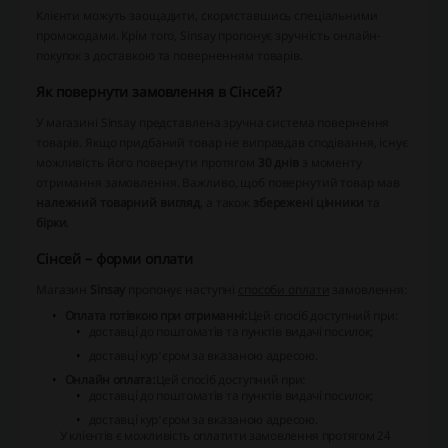
Клієнти можуть заощадити, скориставшись спеціальними
промокодами. Крім того, Sinsay пропонує зручність онлайн-
покупок з доставкою та поверненням товарів.
Як повернути замовлення в Сінсей?
У магазині Sinsay представлена зручна система повернення
товарів. Якщо придбаний товар не виправдав сподівання, існує
можливість його повернути протягом
30 днів
з моменту
отримання замовлення. Важливо, щоб повернутий товар мав
належний товарний вигляд
, а також
збережені цінники
та
бірки
.
Сінсей – форми оплати
Магазин
Sinsay
пропонує наступні
способи оплати
замовлення:
Оплата готівкою при отриманні:
Цей спосіб доступний при:
доставці до поштоматів та пунктів видачі посилок;
доставці кур'єром за вказаною адресою.
Онлайн оплата:
Цей спосіб доступний при:
доставці до поштоматів та пунктів видачі посилок;
доставці кур'єром за вказаною адресою.
У клієнтів є можливість оплатити замовлення протягом 24