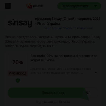
Зареєструватися
промокод Sinsay (Сінсей) - серпень 2026
- Picodi Україна
Як це працює?
Умови та положення
Нижче представлені актуальні купони та промокоди Sinsay
(Сінсей), ретельно перевірені командою Picodi Україна.
Виберіть один, перейдіть на с...
Економія -20% на всі товари зі знижкою за
кодом в Сінсей
20%
Додаткова знижка -20% на всі товари, які вже
мають знижку, надається при покупці
ПРОМОКОД
мінімум 2 товарів. Ця пропозиція доступна як
в онлайн-магазині, так і у фізичних
магазинах, де знижка буде автоматично
врахована на касі.
ORE
Показати код
Код дійсний до: 10.08.26