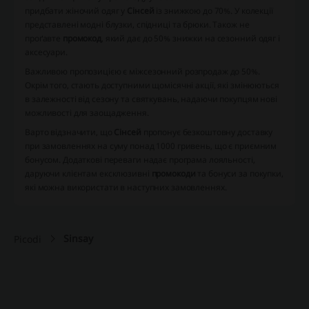
придбати жіночий одяг у
Сінсей
із знижкою до 70%. У колекції
представлені модні блузки, спідниці та брюки. Також не
проґавте
промокод
, який дає до 50% знижки на сезонний одяг і
аксесуари.
Важливою пропозицією є міжсезонний розпродаж до 50%.
Окрім того, стають доступними щомісячні акції, які змінюються
в залежності від сезону та святкувань, надаючи покупцям нові
можливості для заощадження.
Варто відзначити, що
Сінсей
пропонує безкоштовну доставку
при замовленнях на суму понад 1000 гривень, що є приємним
бонусом. Додаткові переваги надає програма лояльності,
даруючи клієнтам ексклюзивні
промокоди
та бонуси за покупки,
які можна використати в наступних замовленнях.
Sinsay
Picodi