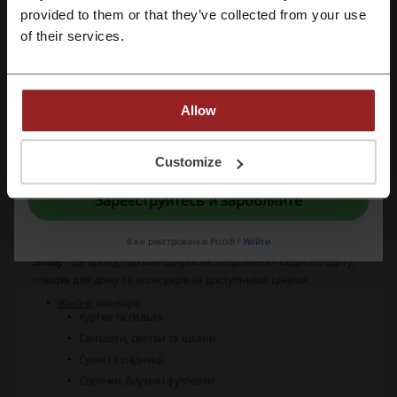
provided to them or that they’ve collected from your use
Переглянути найпопулярніші купони та
Зареєструватися за допомогою електронної пошти
of their services.
пропозиції
промокод KFC
промокод Епіцентр
промокод Starfin
промокод Фора
промокод Sweet tv
Allow
Реєструючись, ви підтверджуєте, що прочитали і прийняли «
Умови та
положення
» і «
Умови обробки персональних даних
».
Customize
Ще про Сінсей:
Зареєструйтесь й заробляйте
Що ми знаємо про Сінсей?
Вже реєстровані в Picodi?
Увійти
Sinsay
- це бренд, що має широкий асортимент модного одягу,
товарів для дому та аксесуарів за доступними цінами.
Жіноча
колекція:
Куртки та пальта
Світшоти, светри та штани
Сукні та спідниці
Сорочки, блузки і футболки