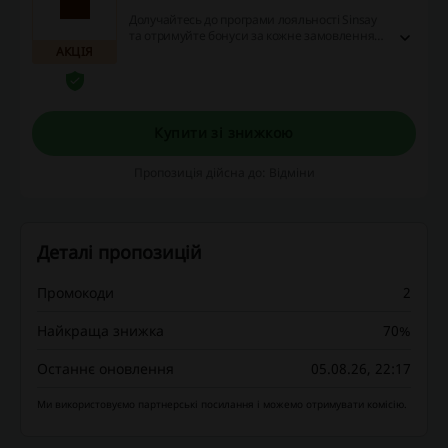
Долучайтесь до програми лояльності Sinsay
та отримуйте бонуси за кожне замовлення.
АКЦІЯ
Накопичуйте бонуси та оплачуйте ними
наступні покупки!
Купити зі знижкою
Пропозиція дійсна до: Відміни
Деталі пропозицій
Промокоди
2
Найкраща знижка
70%
Останнє оновлення
05.08.26, 22:17
Ми використовуємо партнерські посилання і можемо отримувати комісію.