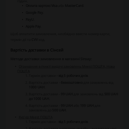
годин.
Оплата картою:
Visa
або
MasterCard
.
Google Pay
.
PayU
.
Apple Pay
.
Щоб
оплатити замовлення
, необхідно ввести номер карти,
термін дії та
CVV
код.
Вартість доставки в Сінсей
Методи доставки замовлення в магазині Sinsay:
Отримання в пункті видачі замовлень Meest ПОШТА, Нова
ПОШТА
Термін доставки
- від 5 робочих днів
.
Вартість доставки -
безкоштовно
для замовлень від
1000 UAH
.
Вартість доставки -
99 UAH
для замовлень від
500 UAH
до 1000 UAH
.
Вартість доставки -
99 UAH
або
199 UAH
для
замовлень до
500 UAH
.
Кур'єр Meest ПОШТА
Термін доставки -
від 5 робочих днів
.
Вартість доставки з оплатою онлайн -
аналогічна ціні