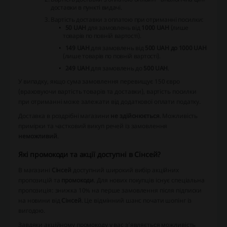
доставки в пункті видачі
.
Вартість доставки з оплатою при отриманні посилки:
50 UAH
для замовлень від
1000 UAH
(лише
товарів по повній вартості).
149 UAH
для замовлень від
500 UAH до 1000 UAH
(лише товарів по повній вартості).
249 UAH
для замовлень до
500 UAH
.
У випадку, якщо сума замовлення перевищує 150 євро
(враховуючи вартість товарів та доставки), вартість посилки
при отриманні може залежати від додаткової оплати податку.
Доставка в роздрібні магазини
не здійснюється
. Можливість
примірки та частковий викуп речей із замовлення
неможливий
.
Які промокоди та акції доступні в Сінсей?
В магазині
Сінсей
доступний широкий вибір акційних
пропозицій та
промокоди
. Для нових покупців існує спеціальна
пропозиція: знижка 10% на перше замовлення після підписки
на новини від
Сінсей
. Це відмінний шанс почати шопінг із
вигодою.
Завдяки акційному промокоду у вас з’являється можливість