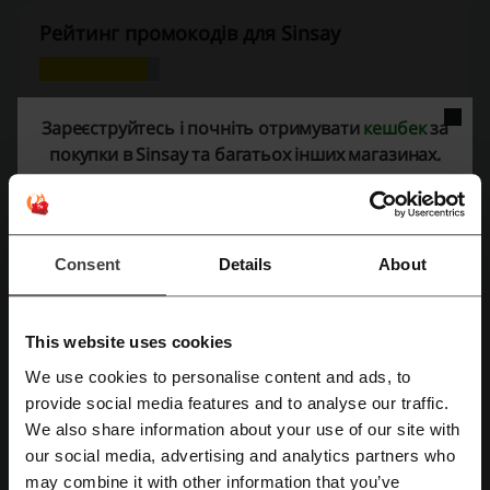
Рейтинг промокодів для Sinsay
Оцініть промокоди для Sinsay і допоможіть іншим
користувачам обрати найкращі пропозиції
Зареєструйтесь і почніть отримувати
кешбек
за
покупки в Sinsay та багатьох інших магазинах.
Контактна інформація Сінсей:
+380930631144
Показати e-mail
Consent
Details
About
Sinsay
Переглянути схожі промокоди
This website uses cookies
We use cookies to personalise content and ads, to
Evzuttya
Cropp
Modivo
Mohito
Каста
Зареєструватися через Facebook
provide social media features and to analyse our traffic.
PUMA
MD Fashion
PRM
Answear
Footshop
We also share information about your use of our site with
our social media, advertising and analytics partners who
LC Waikiki
SHEIN
House
Zara
INTERTOP
Зареєструватися через Google
may combine it with other information that you’ve