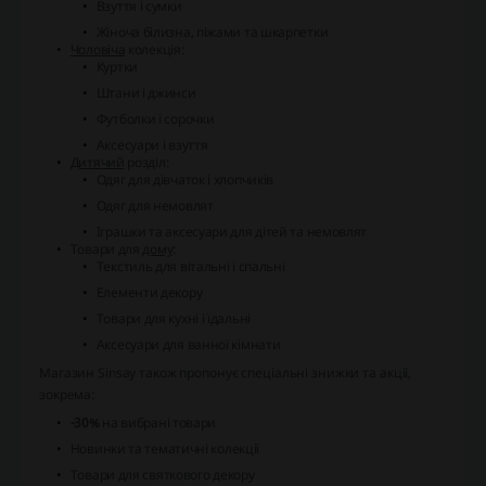
Взуття і сумки
Жіноча білизна, піжами та шкарпетки
Чоловіча
колекція:
Куртки
Штани і джинси
Футболки і сорочки
Аксесуари і взуття
Дитячий
розділ:
Одяг для дівчаток і хлопчиків
Одяг для немовлят
Іграшки та аксесуари для дітей та немовлят
Товари для
дому
:
Текстиль для вітальні і спальні
Елементи декору
Товари для кухні і їдальні
Аксесуари для ванної кімнати
Магазин Sinsay також пропонує спеціальні знижки та акції,
зокрема:
-30%
на вибрані товари
Новинки та тематичні колекції
Товари для святкового декору