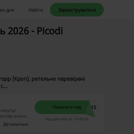
ек дня
Увійти
Зареєструватися
 2026 - Picodi
opp (Кроп), ретельно перевірені
...
E15
Показати код
 покупці
аткову знижку
Код дійсний до: 10.08.26
льш вигідно
Детальніше