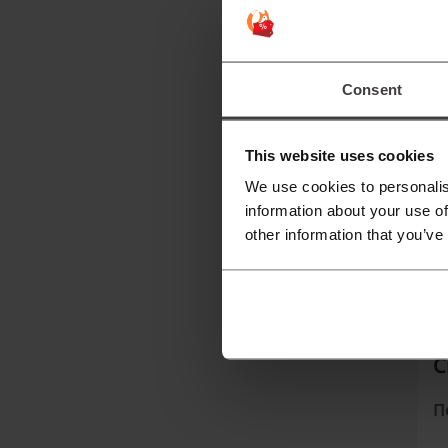
C
о
к
Consent
А
This website uses cookies
We use cookies to personalis
information about your use of
other information that you’ve
К
С
П