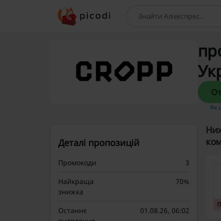
Пошук
про
Ук
Як 
Ниж
ком
Деталі пропозицій
Промокоди
3
Найкраща
70%
знижка
Останнє
01.08.26, 06:02
оновлення