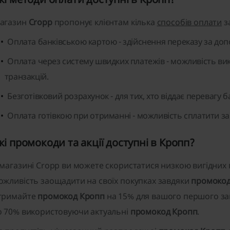
агазин
Cropp
пропонує клієнтам кілька
способів оплати
з
Оплата банківською картою
- здійснення переказу за доп
Оплата через систему швидких платежів
- можливість ви
транзакцій.
Безготівковий розрахунок
- для тих, хто віддає перевагу 
Оплата готівкою при отриманні
- можливість сплатити за
кі промокоди та акції доступні в Кропп?
 магазині Cropp ви можете скористатися низкою вигідних
ожливість заощадити на своїх покупках завдяки
промокод
тримайте
промокод Кропп
на 15% для вашого першого за
о 70% використовуючи актуальні
промокод Кропп
.