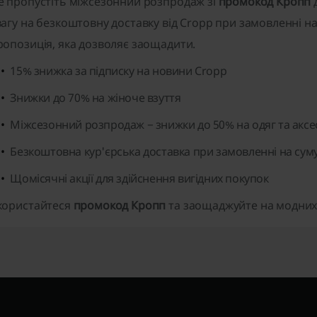
е пропустіть міжсезонний розпродаж зі
промокод Кропп
д
вагу на безкоштовну доставку від Cropp при замовленні на 
ропозиція, яка дозволяє заощадити.
15% знижка за підписку на новини Cropp
Знижки до 70% на жіноче взуття
Міжсезонний розпродаж − знижки до 50% на одяг та аксе
Безкоштовна кур'єрська доставка при замовленні на суму
Щомісячні акції для здійснення вигідних покупок
користайтеся
промокод Кропп
та заощаджуйте на модних 