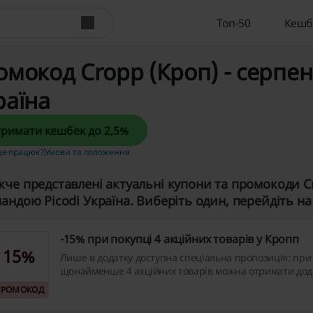
Топ-50
Кешб
мокод Cropp (Кроп) - серпень
раїна
Отримати кешбек до 2,5%
це працює?
Умови та положення
че представлені актуальні купони та промокоди Cr
андою Picodi Україна. Виберіть один, перейдіть на с
-15% при покупці 4 акційних товарів у Кропп
15%
Лише в додатку доступна спеціальна пропозиція: при
щонайменше 4 акційних товарів можна отримати дод
15% за використання промокоду. Ця акція дозволяє бі
ПРОМОКОД
зекономити на покупках.