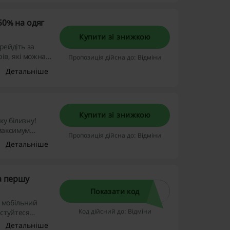
50% на одяг
Купити зі знижкою
рейдіть за
ів, які можна
Пропозиція дійсна до: Відміни
Детальніше
Купити зі знижкою
ку білизну!
максимум
Пропозиція дійсна до: Відміни
Детальніше
а першу
Показати код
 мобільний
Код дійсний до: Відміни
стуйтеся
Детальніше