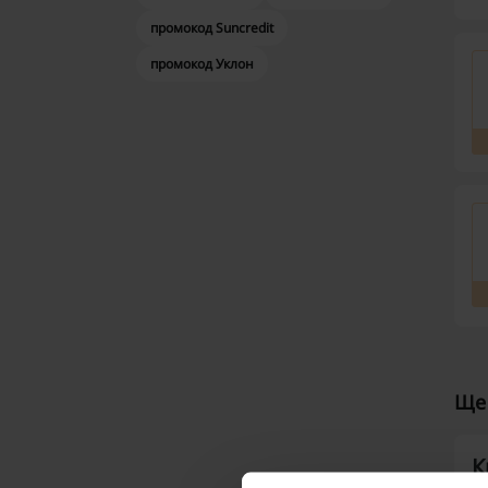
промокод Suncredit
промокод Уклон
Ще 
К