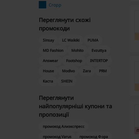
Cropp
Переглянути схожі
промокоди
Sinsay
LC Waikiki
PUMA
MD Fashion
Mohito
Evzuttya
Answear
Footshop
INTERTOP
House
Modivo
Zara
PRM
Каста
SHEIN
Переглянути
найпопулярніші купони та
пропозиції
промокод Алиэкспресс
промокод Varus
промокод Фора