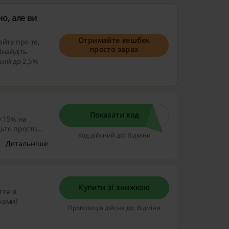
о, але ви
Отримайте кешбек
айте про те,
просто зараз
Знайдіть
ий до 2,5%
Показати код
у 15% на
ьте просто
Код дійсний до: Відміни
Детальніше
Купити зі знижкою
тя зі
ками!
Пропозиція дійсна до: Відміни