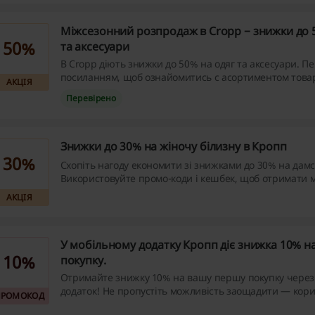
Міжсезонний розпродаж в Cropp − знижки до 
50%
та аксесуари
В Cropp діють знижки до 50% на одяг та аксесуари. Пе
посиланням, щоб ознайомитись с асортиментом товар
АКЦІЯ
купити за зниженими цінами!
Перевірено
Знижки до 30% на жіночу білизну в Кропп
30%
Схопіть нагоду економити зі знижками до 30% на дамс
Використовуйте промо-коди і кешбек, щоб отримати 
вигоди від онлайн-покупок.
АКЦІЯ
У мобільному додатку Кропп діє знижка 10% н
10%
покупку.
Отримайте знижку 10% на вашу першу покупку через
додаток! Не пропустіть можливість заощадити — кори
ПРОМОКОД
акцією вже сьогодні!