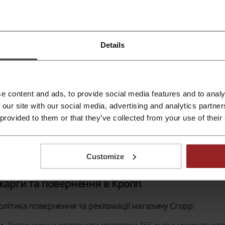
ropp
- це бренд, що пропонує широкий асортимент молоді
станні тренди урбаністичного стилю. Компанія регулярно 
лієнтам лише наймодніші товари.
Details
сортимент
магазину:
Джинси та брюки
e content and ads, to provide social media features and to analy
Куртки та верхній одяг
 our site with our social media, advertising and analytics partn
 provided to them or that they’ve collected from your use of their
Світшоти, футболки, та інші базові речі
Стрітвеар, аксесуари тощо.
ропп також пропонує одяг, що повстав в результаті
співп
Customize
карги та повернення в Кропп
олітика повернення та рекламації магазину Cropp
: