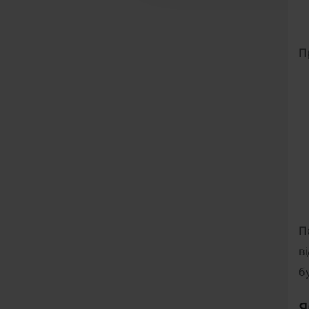
П
П
в
б
Я