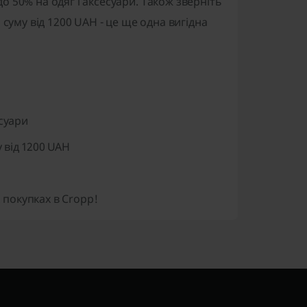
о 50% на одяг і аксесуари. Також зверніть
суму від 1200 UAH - це ще одна вигідна
суари
 від 1200 UAH
покупках в Cropp!