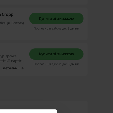
в Cropp
Купити зі знижкою
місяця. Вперед
Пропозиція дійсна до: Відміни
Купити зі знижкою
кур'єрська
іть її вартість
Пропозиція дійсна до: Відміни
Детальніше