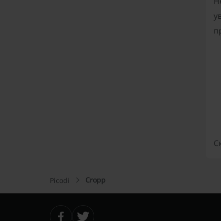
Н
у
п
С
Cropp
Picodi