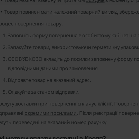
Товар можна повернути протягом
365 днів
з моменту отр
Товар повинен мати
належний товарний вигляд
, збереж
роцес повернення товару:
Заповніть форму повернення в особистому кабінеті на с
Запакуйте товари, використовуючи герметичну упаковк
ОБОВ'ЯЗКОВО вкладіть до посилки заповнену форму по
відповідними даними про замовлення.
Відправте товар на вказаний адрес.
Слідкуйте за станом відправки.
ослугу доставки при поверненні сплачує
клієнт
. Повернен
ідправлені
окремими посилками
. Після реєстрації повер
удуть переведені на вказаний номер рахунку.
кі методи оплати доступні в Кропп?