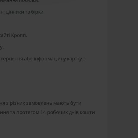
имання посилки.
ені
цінники та бірки
.
айті Кропп.
у.
вернення або інформаційну картку з
ня з різних замовлень мають бути
нення та протягом 14 робочих днів кошти