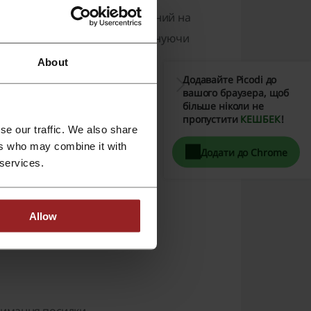
жного одягу, який орієнтований на
оновлює свої колекції, пропонуючи
About
Додавайте Picodi до
вашого браузера, щоб
більше ніколи не
пропустити
КЕШБЕК
!
se our traffic. We also share
ers who may combine it with
Додати до Chrome
 services.
раці
з іншими брендами.
Allow