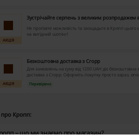
Зустрічайте серпень з великим розпродажем 
Не проґавте можливість та заощадьте в Кропп цього 
на вигідний шопінг!
АКЦІЯ
Безкоштовна доставка з Cropp
Для замовлень на суму від 1200 UAH діє безкоштовна 
доставка з Cropp. Оформіть покупку просто зараз, оплат
на сайті та заощадьте на поштових послугах!
АКЦІЯ
Перевірено
про Кропп:
ропп – що ми знаємо про магазин?