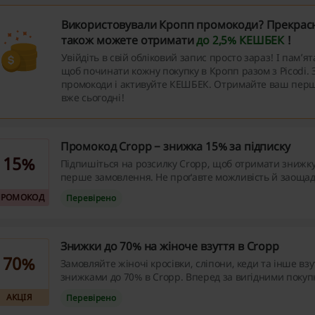
Використовували Кропп промокоди? Прекрасн
також можете отримати
до 2,5% КЕШБЕК
!
Увійдіть в свій обліковий запис просто зараз! І пам’ят
щоб починати кожну покупку в Кропп разом з Picodi. 
промокоди і активуйте КЕШБЕК. Отримайте ваш перш
вже сьогодні!
Промокод Cropp − знижка 15% за підписку
15%
Підпишіться на розсилку Cropp, щоб отримати знижк
перше замовлення. Не проґавте можливість й заощад
зараз!
ПРОМОКОД
Перевірено
Знижки до 70% на жіноче взуття в Cropp
70%
Замовляйте жіночі кросівки, сліпони, кеди та інше взут
знижками до 70% в Cropp. Вперед за вигідними покуп
АКЦІЯ
Перевірено