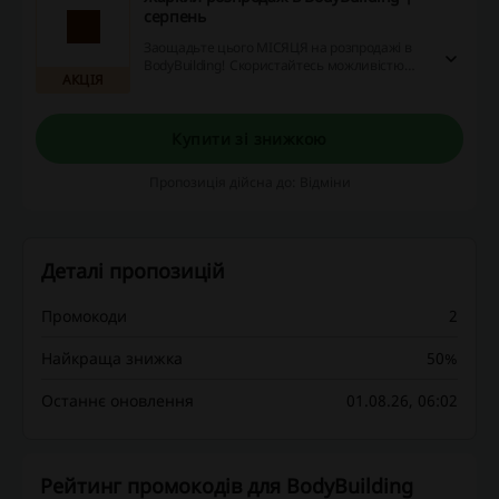
серпень
Заощадьте цього МІСЯЦЯ на розпродажі в
BodyBuilding! Скористайтесь можливістю
АКЦІЯ
вже сьогодні!
Купити зі знижкою
Пропозиція дійсна до: Відміни
Деталі пропозицій
Промокоди
2
Найкраща знижка
50%
Останнє оновлення
01.08.26, 06:02
Рейтинг промокодів для BodyBuilding