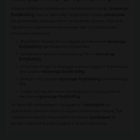
Один з найбільш популярних спортивних магазинів,
промокоди
BodyBuilding
, тішить своїх клієнтів різноманітними
розпродажі
,
які дозволяють заощаджувати на покупках. Оцініть переваги
придбання спортивного харчування, одягу та аксесуарів з
істотними знижками.
Отримайте знижку 15% на перше замовлення в
промокоди
BodyBuilding
, підписавшись на розсилку.
Замовляйте протеїн зі знижками до 45% з
промокоди
BodyBuilding
.
Спортивний одяг та аксесуари можна придбати зі знижками
50% завдяки
промокоди BodyBuilding
.
Виберіть бестселери
промокоди BodyBuilding
зі знижками до
35%.
Скористайтесь місячним розпродажем та заощадьте на
покупках в
промокоди BodyBuilding
.
Не втрачайте можливості заощадити з
розпродажі
, які
дозволяють знизити вартість ваших улюблених товарів. При
плануванні покупок перевіряйте актуальні
розпродажі
та
вигідно інвестуйте у своє здоров'я та фізичну форму.