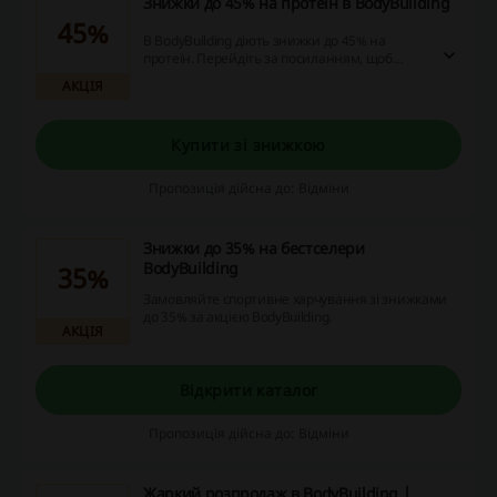
Знижки до 45% на протеїн в BodyBuilding
45%
В BodyBuilding діють знижки до 45% на
протеїн. Перейдіть за посиланням, щоб
ознайомитись с асортиментом товарів, які
АКЦІЯ
можна купити за зниженими цінами!
Купити зі знижкою
Пропозиція дійсна до: Відміни
Знижки до 35% на бестселери
BodyBuilding
35%
Замовляйте спортивне харчування зі знижками
до 35% за акцією BodyBuilding.
АКЦІЯ
Відкрити каталог
Пропозиція дійсна до: Відміни
Жаркий розпродаж в BodyBuilding |