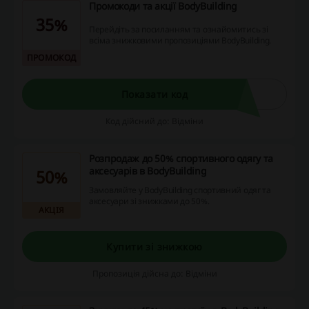
Промокоди та акції BodyBuilding
35%
Перейдіть за посиланням та ознайомитись зі
всіма знижковими пропозиціями BodyBuilding.
ПРОМОКОД
Показати код
Код дійсний до: Відміни
Розпродаж до 50% спортивного одягу та
аксесуарів в BodyBuilding
50%
Замовляйте у BodyBuilding спортивний одяг та
аксесуари зі знижками до 50%.
АКЦІЯ
Купити зі знижкою
Пропозиція дійсна до: Відміни