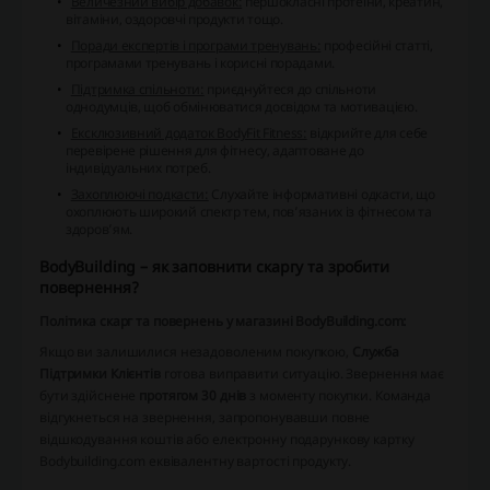
Величезний вибір добавок:
першокласні протеїни, креатин,
вітаміни, оздоровчі продукти тощо.
Поради експертів і програми тренувань:
професійні статті,
програмами тренувань і корисні порадами.
Підтримка спільноти:
приєднуйтеся до спільноти
однодумців, щоб обмінюватися досвідом та мотивацією.
Ексклюзивний додаток BodyFit Fitness:
відкрийте для себе
перевірене рішення для фітнесу, адаптоване до
індивідуальних потреб.
Захоплюючі подкасти:
Слухайте інформативні одкасти, що
охоплюють широкий спектр тем, пов’язаних із фітнесом та
здоров’ям.
BodyBuilding – як заповнити скаргу та зробити
повернення?
Політика скарг та повернень у магазині BodyBuilding.com:
Якщо ви залишилися незадоволеним покупкою,
Служба
Підтримки Клієнтів
готова виправити ситуацію. Звернення має
бути здійснене
протягом 30 днів
з моменту покупки. Команда
відгукнеться на звернення, запропонувавши повне
відшкодування коштів або електронну подарункову картку
Bodybuilding.com еквівалентну вартості продукту.