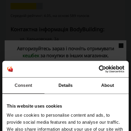
Середній рейтинг: 4.05, на основі 589 голосів
Контактна інформація BodyBuilding:
ул. Харьковская, 3а
г. Днепропетровск
Авторизуйтесь зараз і почніть отримувати
Украина
кешбек
за покупки в інших магазинах.
+38 (044) 333-48-18
Показати e-mail
BodyBuilding
Consent
Details
About
Переглянути схожі промокоди
This website uses cookies
Бомонд
HiLLARY
Brocard
Notino
Prostor
We use cookies to personalise content and ads, to
Liki24
iHerb
Люксоптика
Allnutrition
Зареєструватися через Facebook
provide social media features and to analyse our traffic.
Mr.SCRUBBER
MAKEUP
Аптека Подорожник
We also share information about your use of our site with