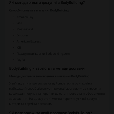
Які методи оплати доступні в BodyBuilding?
Способи оплати в магазині BodyBuilding:
Amazon Pay
Visa
MasterCard
Discover
American Express
JCB
Подарункові картки Bodybuilding.com
PayPal
BodyBuilding – вартість та методи доставки
Методи доставки замовлення в магазині BodyBuilding
У зв'язку з тим, що доставка здійснюється в різні країни,
найкращий спосіб дізнатися про опції доставки – це створити
кошик для покупок та перейти до останнього етапу оформлення
замовлення. На цьому етапі можна переглянути всі доступні
методи та терміни доставки.
Які розпродажі та акції пропонує BodyBuilding?