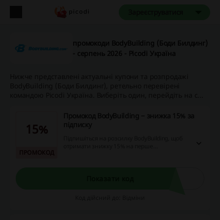
Зареєструватися
промокоди BodyBuilding (Боди Билдинг)
- серпень 2026 - Picodi Україна
Нижче представлені актуальні купони та розпродажі
BodyBuilding (Боди Билдинг), ретельно перевірені
командою Picodi Україна. Виберіть один, перейдіть на с...
Промокод BodyBuilding − знижка 15% за
підписку
15%
Підпишіться на розсилку BodyBuilding, щоб
отримати знижку 15% на перше
ПРОМОКОД
замовлення. Не проґавте можливість й
заощадьте на покупці спортивного
харчування та суплементів!
Показати код
Код дійсний до: Відміни