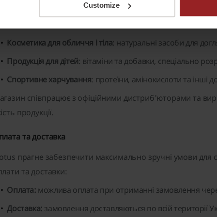
Customize
Риб'ячий жир
: джерело омега-3 жирних кислот для підтр
діяльності.
Косметика для обличчя і тіла
: натуральні засоби для дог
Продукція для дітей
: вітаміни та добавки, спеціально ро
Спортивне харчування
: протеїни, амінокислоти та інші 
агазин співпрацює з офіційними дистриб'юторами та вир
ість продукції.
плата та доставка
iotus прагне забезпечити максимально зручні умови для св
плати та доставки:
Оплата:
можлива оплата при отриманні замовлення чере
Доставка:
замовлення доставляються по всій території У