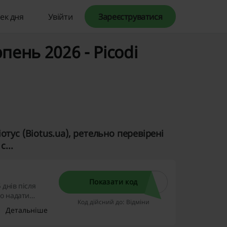
ек дня
Увійти
Зареєструватися
рпень 2026 - Picodi
тус (Biotus.ua), ретельно перевірені
...
Показати код
 днів після
но надати
Код дійсний до: Відміни
ристайтеся
Детальніше