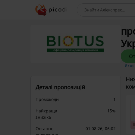
Пошук
про
Ук
Як це
Ниж
ком
Деталі пропозицій
Промокоди
1
Найкраща
15%
знижка
Останнє
01.08.26, 06:02
оновлення