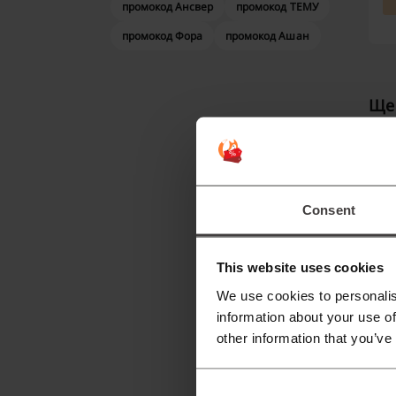
промокод Ансвер
промокод ТЕМУ
промокод Фора
промокод Ашан
Ще 
B
в
Consent
а
с
This website uses cookies
І
We use cookies to personalis
information about your use of
B
other information that you’ve