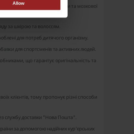
Allow
имки серцево-судинної системи та мозкової
ляду за шкірою та волоссям.
зроблені для потреб дитячого організму.
добавки для спортсменів та активних людей.
обниками, що гарантує оригінальність та
оїх клієнтів, тому пропонує різні способи
з службу доставки "Нова Пошта".
країни за допомогою надійних кур'єрських