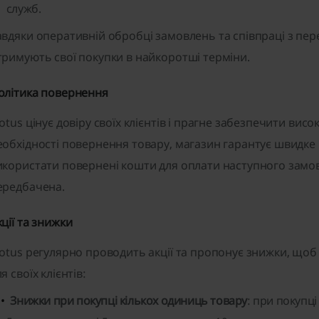
служб.
авдяки оперативній обробці замовлень та співпраці з пер
тримують свої покупки в найкоротші терміни.
олітика повернення
iotus цінує довіру своїх клієнтів і прагне забезпечити вис
еобхідності повернення товару, магазин гарантує швидке
икористати повернені кошти для оплати наступного замов
ередбачена.
кції та знижки
iotus регулярно проводить акції та пропонує знижки, що
я своїх клієнтів:
Знижки при покупці кількох одиниць товару
: при покупц