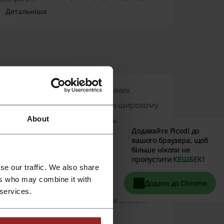
ення,
Детальніше
 змогу
дою отримати
алізується на продажу органічних
 продукції для здоров'я. Завдяки широкому
About
 багатьох клієнтів, які прагнуть покращити
Додавайте Picodi до
вашого браузера, щоб
більше ніколи не
пропустити
КЕШБЕК
!
se our traffic. We also share
ers who may combine it with
лючаючи:
Додати до Chrome
 services.
 здоров'я серця, кісток та інших систем