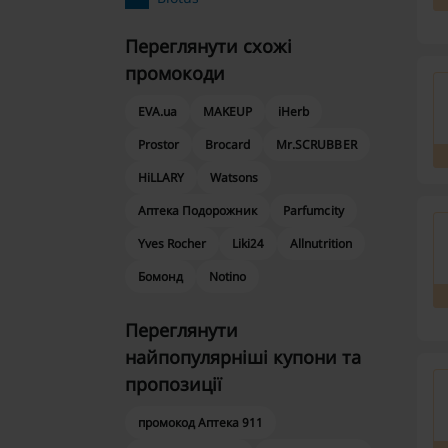
Переглянути схожі
промокоди
EVA.ua
MAKEUP
iHerb
Prostor
Brocard
Mr.SCRUBBER
HiLLARY
Watsons
Аптека Подорожник
Parfumcity
Yves Rocher
Liki24
Allnutrition
Бомонд
Notino
Переглянути
найпопулярніші купони та
пропозиції
промокод Аптека 911