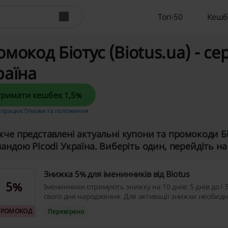
Топ-50
Кешб
мокод Біотус (Biotus.ua) - се
раїна
Отримати кешбек 1,5%
 працює?
Умови та положення
че представлені актуальні купони та промокоди Біо
андою Picodi Україна. Виберіть один, перейдіть на с
Знижка 5% для іменинників від Biotus
5%
Іменинники отримують знижку на 10 днів: 5 днів до і 5
свого дня народження. Для активації знижки необхід
менеджеру копію паспорта з датою народження – ско
ПРОМОКОД
Перевірено
вигодами цієї пропозиції вже сьогодні!