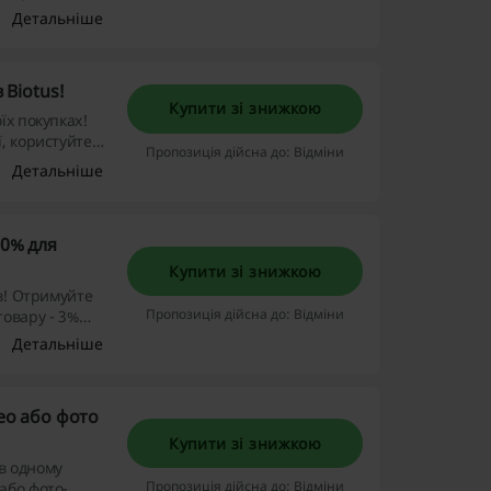
більше покупок
Детальніше
BIOTUS і
єднуйтесь
 Biotus!
Купити зі знижкою
їх покупках!
, користуйтеся
Пропозиція дійсна до: Відміни
Детальніше
10% для
Купити зі знижкою
ів! Отримуйте
Пропозиція дійсна до: Відміни
товару - 3%
тіть
Детальніше
ео або фото
Купити зі знижкою
 в одному
Пропозиція дійсна до: Відміни
або фото-