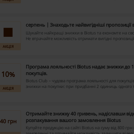
індивідуальні пропозиції та бонуси за кожну угоду — 
— більше заощаджень, а також запрошуйте друзів до 
отримуйте до 10% з кожного їхнього замовлення. При
зараз і почніть заробляти!
серпень | Знаходьте найвигідніші пропозиції в
Шукайте найкращі знижки в Biotus та економте на сво
Не втрачайте можливість отримати вигідні пропозиції
вже сьогодні!
АКЦІЯ
Програма лояльності Biotus надає знижки до 
10%
покупців.
Biotus Club – чудова програма лояльності для покупц
знижки на покупки: при придбанні 2 одиниць одного 
АКЦІЯ
знижки, 3 одиниць - 5%, а 5 одиниць - 10%. Не пропус
можливість заощадити на ваших покупках!
Отримайте знижку 40 гривень, надіславши від
розпакування вашого замовлення Biotus
40 грн
Купуйте продукцію на сайті Biotus на суму від 800 грн
замовленні та отримайте можливість залишити відео 