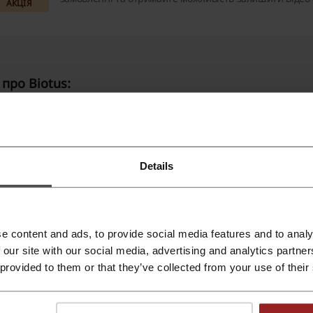
АКЦІЯ
відгук. Авторизуйтеся на сайті та напишіть свій враж
дотримуючись простих вимог – це не тільки дасть вам
поділитися своїм досвідом, але й стане чудовою наго
вдячність від магазина!
про Biotus:
iotus
— це провідний інтернет-магазин в Україні, що спеці
ітамінів, мінералів, біологічно активних добавок та іншої
Details
сортименту та високій якості товарів, Biotus здобув довіру
воє самопочуття та підтримати здоровий спосіб життя.
нформація про магазин
e content and ads, to provide social media features and to analy
 our site with our social media, advertising and analytics partn
iotus пропонує широкий вибір продукції для здоров'я, вк
 provided to them or that they’ve collected from your use of their
Вітаміни та мінерали
: комплекси для підтримки імунітету,
організму.