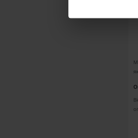
М
як
О
B
о