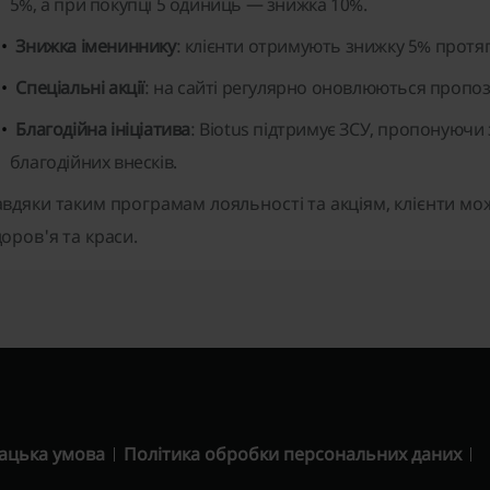
5%, а при покупці 5 одиниць — знижка 10%.
Знижка імениннику
: клієнти отримують знижку 5% протяг
Спеціальні акції
: на сайті регулярно оновлюються пропози
Благодійна ініціатива
: Biotus підтримує ЗСУ, пропонуючи
благодійних внесків.
авдяки таким програмам лояльності та акціям, клієнти мож
доров'я та краси.
ацька умова
Політика обробки персональних даних