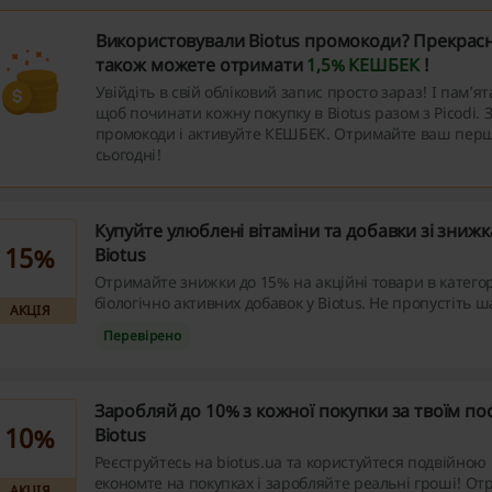
Використовували Biotus промокоди? Прекрасн
також можете отримати
1,5% КЕШБЕК
!
Увійдіть в свій обліковий запис просто зараз! І пам’ят
щоб починати кожну покупку в Biotus разом з Picodi. 
промокоди і активуйте КЕШБЕК. Отримайте ваш пер
сьогодні!
Купуйте улюблені вітаміни та добавки зі зниж
15%
Biotus
Отримайте знижки до 15% на акційні товари в категорі
біологічно активних добавок у Biotus. Не пропустіть
АКЦІЯ
на покупках – переходьте на сайт та користуйтеся ви
Перевірено
пропозиціями!
Заробляй до 10% з кожної покупки за твоїм по
10%
Biotus
Реєструйтесь на biotus.ua та користуйтеся подвійною
економте на покупках і заробляйте реальні гроші! От
АКЦІЯ