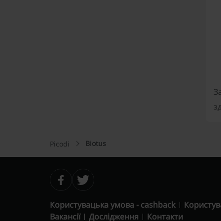
З
з
Biotus
Picodi
Користувацька умова - cashback
Користув
Вакансії
Дослідження
Контакти