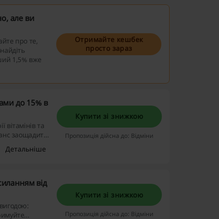
о, але ви
Отримайте кешбек
айте про те,
просто зараз
Знайдіть
ший 1,5% вже
ками до 15% в
Купити зі знижкою
ї вітамінів та
 шанс заощадити
Пропозиція дійсна до: Відміни
гідними
Детальніше
силанням від
Купити зі знижкою
 вигодою:
Пропозиція дійсна до: Відміни
римуйте