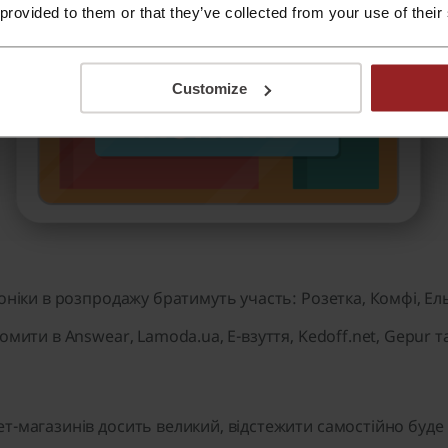
 provided to them or that they’ve collected from your use of their
Customize
оніки в розпродажу братимуть участь: Розетка, Комфі, Ель
мити в Answear, Lamoda.ua, Е-взуття, Kedoff.net, Gepur т
т-магазинів досить великий, відстежити самостійно буде