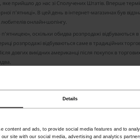
 яке прийшло до нас зі Сполучених Штатів. Вперше термі
рної п’ятниці». В цей день в інтернет-магазинах був відзн
 любителів онлайн-шопінгу.
’ятницею», оскільки обидва розпродажі відбуваються в на
ериці розпродажі відбуваються саме в традиційних торгов
 Після довгих вихідних американці після покупок в торгов
здва.
найбільші інтернет-магазини в Україні, де можна придбати
Details
e content and ads, to provide social media features and to analy
 our site with our social media, advertising and analytics partn