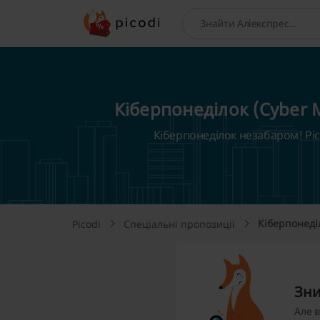
Пошук
Кіберпонеділок (Cyber 
Кіберпонеділок незабаром! Pico
Кіберпонеді
Picodi
Спеціальні пропозиції
Зни
Але 