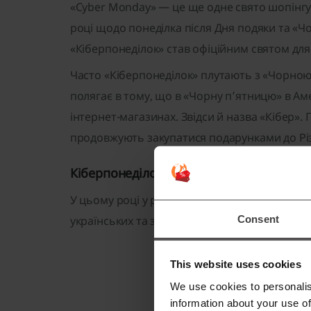
«Cyber Monday» — це ще одне свято шопінгу,
році щодо понеділка після Дня подяки та «Чо
«Кіберпонеділок» став офіційним святом для
Часто «Кіберпонеділок» плутають з «Чорною п
полягає в тому, що в «Чорну п’ятницю» в Ам
інтернет-магазинах. Звідси й назва «Кібер».
продовжують закупатися подарунками до Рі
Кіберпонеділок в Україні
У цьому році у розпродажі братимуть участь 
Consent
українських та закордонних виробників.
This website uses cookies
We use cookies to personalis
information about your use of