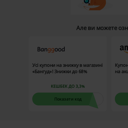
Але ви можете оз
Усі купони на знижку в магазині
Купон
«Бангуд»! Знижки до 68%
на ак
КЕШБЕК ДО 3,3%
Показати код