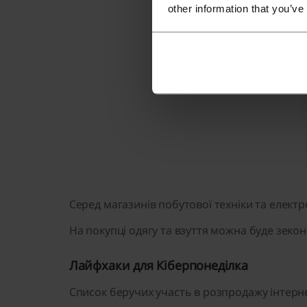
other information that you’ve
Серед магазинів побутової техніки та електр
На покупці одягу та взуття можна буде зеконо
Лайфхаки для Кіберпонеділка
Список беручих участь в розпродажу інтерне