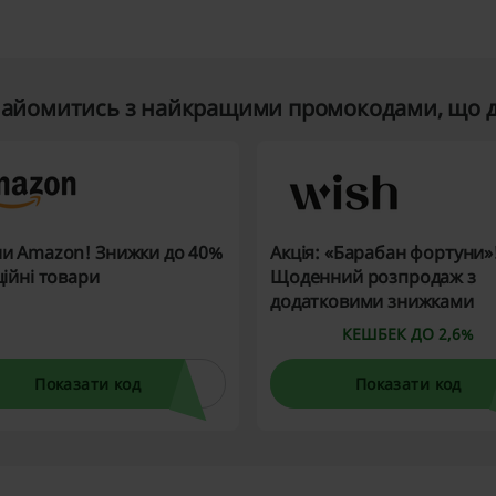
найомитись з найкращими промокодами, що ді
и Amazon! Знижки до 40%
Акція: «Барабан фортуни»
ційні товари
Щоденний розпродаж з
додатковими знижками
КЕШБЕК ДО 2,6%
Показати код
Показати код