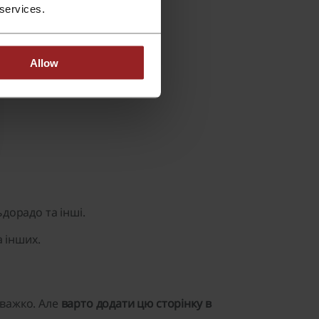
 services.
Allow
дорадо та інші.
а інших.
 важко. Але
варто додати цю сторінку в