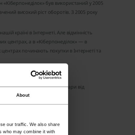
н «Кіберпонеділок» був використаний у 2005
ачений високий ріст оборотів. З 2005 року
шій країні в Інтернеті. Але відмінність
их центрах, а в «Кіберпонеділок» — в
их центрах починають покупки в Інтернеті та
 якісні та сертифіковані товари від
About
se our traffic. We also share
ers who may combine it with