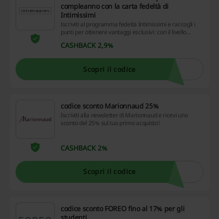
compleanno con la carta fedeltà di
Intimissimi
Iscriviti al programma fedeltà Intimissimi e raccogli i
punti per ottenere vantaggi esclusivi: con il livello
Vantage potrai usufruire del 20% di sconto per il tuo
CASHBACK 2,9%
compleanno! Ottieni il tuo codice sconto Intimissimi.
Scopri il codice
codice sconto Marionnaud 25%
Iscriviti alla newsletter di Marionnaud e ricevi uno
sconto del 25% sul tuo primo acquisto!
CASHBACK 2%
Scopri il codice
codice sconto FOREO fino al 17% per gli
studenti