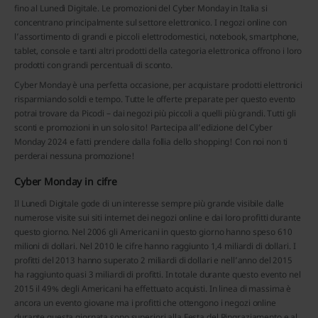
fino al Lunedì Digitale. Le promozioni del Cyber Monday in Italia si
concentrano principalmente sul settore elettronico. I negozi online con
l’assortimento di grandi e piccoli elettrodomestici, notebook, smartphone,
tablet, console e tanti altri prodotti della categoria elettronica offrono i loro
prodotti con grandi percentuali di sconto.
Cyber Monday è una perfetta occasione, per acquistare prodotti elettronici
risparmiando soldi e tempo. Tutte le offerte preparate per questo evento
potrai trovare da Picodi – dai negozi più piccoli a quelli più grandi. Tutti gli
sconti e promozioni in un solo sito! Partecipa all’edizione del Cyber
Monday 2024 e fatti prendere dalla follia dello shopping! Con noi non ti
perderai nessuna promozione!
Cyber Monday in cifre
Il Lunedì Digitale gode di un interesse sempre più grande visibile dalle
numerose visite sui siti internet dei negozi online e dai loro profitti durante
questo giorno. Nel 2006 gli Americani in questo giorno hanno speso 610
milioni di dollari. Nel 2010 le cifre hanno raggiunto 1,4 miliardi di dollari. I
profitti del 2013 hanno superato 2 miliardi di dollari e nell’anno del 2015
ha raggiunto quasi 3 miliardi di profitti. In totale durante questo evento nel
2015 il 49% degli Americani ha effettuato acquisti. In linea di massima è
ancora un evento giovane ma i profitti che ottengono i negozi online
durante questa giornata sono superiori alla Festa del Ringraziamento e al