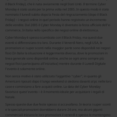
il Black Friday), che è nata ovviamente negli Stati Uniti. Il termine Cyber
Monday è stato usato per la prima volta nel 2005. In questo modo è stato
nominato il lunedì subito dopo la Festa del ringraziamento (dopo il Black
Friday) – i negozi online in quel periodo hanno registrato un incremento
delle vendite. Dal 2005 il Cyber Monday è diventato la festa ufficiale dell’e-
commerce, In Italia nello specifico dei negozi online di elettronica.
Cyber Monday è spesso scambiato con il Black Friday, ma questi due
eventi si differenziano tra loro. Durante il Venerdì Nero, negli USA, le
promozioni e i super sconti nella maggior parte sono disponibili nei negozi
fisici (In Italia la situazione è leggermente diversa, dove le promozioni in
linea generale sono disponibili online, anche se ogni anno sempre più
negozi fisici partecipano all’iniziativa) mentre durante il Lunedì Digitale
l’evento è solamente online.
Non senza motivo è stato utilizzato l’aggettivo “cyber”, in quanto gli
Americani riposati dopo il lungo weekend si siedono davanti al pc nelle loro
case e cominciano a fare acquisti online. La data del Cyber Monday
favorisce quest’evento – è il momento ideale per acquistare i regali di
Natale.
Spesso queste due due feste spesso si accavallano. In teoria i super sconti
e le speciali promozioni dovrebbero durare 24 ore, ma alcuni giganti
commerciali iniziano le loro promozioni il venerdì e spesso le mantengono