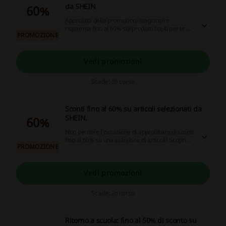
da SHEIN
60%
Approfitta delle promozioni stagionali e
risparmia fino al 60% sui prodotti scelti per te.
PROMOZIONE
Offerte imperdibili disponibili ora su SHEIN!
Vedi promozioni
Scade: In corso
Sconti fino al 60% su articoli selezionati da
SHEIN.
60%
Non perdere l'occasione di approfittare di sconti
fino al 60% su una selezione di articoli! Scopri
PROMOZIONE
una vasta gamma di prodotti e risparmia su ogni
acquisto: inizia a esplorare ora per ottenere il
massimo dai tuoi acquisti online!
Vedi promozioni
Scade: In corso
Ritorno a scuola: fino al 50% di sconto su