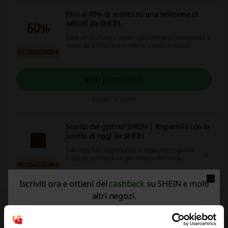
Fino al 60% di sconto su una selezione di
articoli da SHEIN.
60%
Date un'occhiata a questi splendidi pezzi selezionati a
mano da SHEIN, ora in offerta a prezzo ridotto.
PROMOZIONE
Vedi promozioni
Scade: In corso
Sconto del giorno! SHEIN | Risparmia con lo
sconto di oggi da SHEIN
Solo oggi hai l'opportunità di risparmiare grazie
a questa promozione giornaliera offerta da
PROMOZIONE
SHEIN! Non lasciarti scappare questa chance!
Iscriviti ora e ottieni del
cashback
su SHEIN e molti
Vedi promozioni
altri negozi.
Scade: In corso