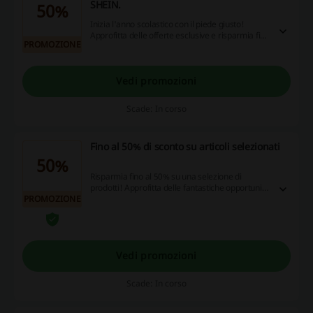
SHEIN.
50%
Inizia l'anno scolastico con il piede giusto!
Approfitta delle offerte esclusive e risparmia fino
PROMOZIONE
al 50% sui tuoi articoli preferiti—non perdere
l'occasione, visita subito il sito!
Vedi promozioni
Scade: In corso
Fino al 50% di sconto su articoli selezionati
50%
Risparmia fino al 50% su una selezione di
prodotti! Approfitta delle fantastiche opportunità
PROMOZIONE
di sconto e sfrutta il cashback per rendere i tuoi
acquisti online ancora più vantaggiosi!
Vedi promozioni
Scade: In corso