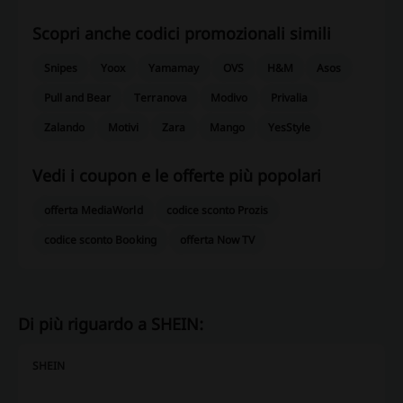
Scopri anche codici promozionali simili
Snipes
Yoox
Yamamay
OVS
H&M
Asos
Pull and Bear
Terranova
Modivo
Privalia
Zalando
Motivi
Zara
Mango
YesStyle
Vedi i coupon e le offerte più popolari
offerta MediaWorld
codice sconto Prozis
codice sconto Booking
offerta Now TV
Di più riguardo a SHEIN:
SHEIN