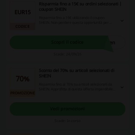
Risparmia fino a 15€ su ordini selezionati |
coupon SHEIN
EUR15
Risparmia fino a 15€ utilizzando il coupon
SHEIN. Non perdere questa opportunità per
CODICE
acquistare i tuoi capi preferiti a un prezzo
inferiore.
een
Scopri il codice
Scade: 24/09/26
Sconto del 70% su articoli selezionati di
SHEIN
70%
Risparmia fino al 70% su articoli selezionati da
SHEIN. Approfitta di questa offerta imperdibile
PROMOZIONE
per rinnovare il tuo guardaroba.
Vedi promozioni
Scade: In corso