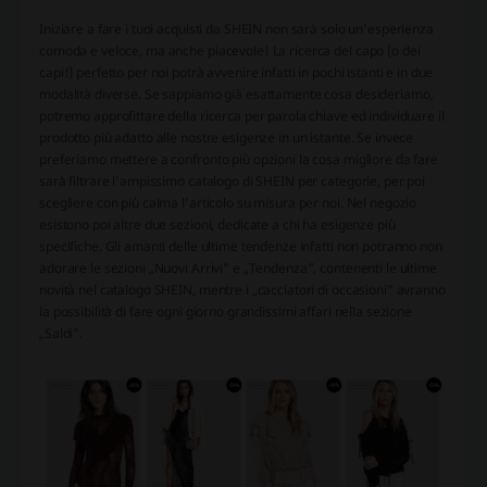
Iniziare a fare i tuoi acquisti da SHEIN non sarà solo un'esperienza
comoda e veloce, ma anche piacevole! La ricerca del capo (o dei
capi!) perfetto per noi potrà avvenire infatti in pochi istanti e in due
modalità diverse. Se sappiamo già esattamente cosa desideriamo,
potremo approfittare della ricerca per parola chiave ed individuare il
prodotto più adatto alle nostre esigenze in un istante. Se invece
preferiamo mettere a confronto più opzioni la cosa migliore da fare
sarà filtrare l'ampissimo catalogo di
SHEIN
per categorie, per poi
scegliere con più calma l'articolo su misura per noi. Nel negozio
esistono poi altre due sezioni, dedicate a chi ha esigenze più
specifiche. Gli amanti delle ultime tendenze infatti non potranno non
adorare le sezioni „Nuovi Arrivi” e „Tendenza”, contenenti le ultime
novità nel catalogo SHEIN, mentre i „cacciatori di occasioni” avranno
la possibilità di fare ogni giorno grandissimi affari nella sezione
„Saldi”.