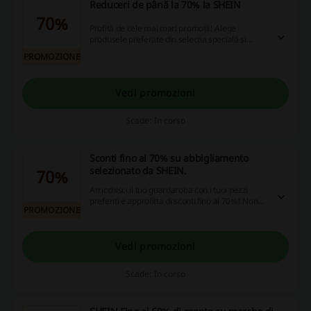
Reduceri de până la 70% la SHEIN
70%
Profită de cele mai mari promoții! Alege
produsele preferate din selecția specială și
economisește până la 70%. Ofertă valabilă
PROMOZIONE
pentru o perioadă limitată.
Vedi promozioni
Scade: In corso
Sconti fino al 70% su abbigliamento
selezionato da SHEIN.
70%
Arricchisci il tuo guardaroba con i tuoi pezzi
preferiti e approfitta di sconti fino al 70%! Non
PROMOZIONE
perdere questa occasione, inizia subito a
risparmiare con i codici promozionali disponibili!
Vedi promozioni
Scade: In corso