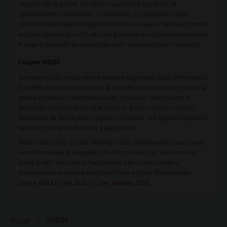
negozio che fa per te! Per di più i suoi prezzi, già di per sé
estremamente convenienti, in moltissimi casi potranno essere
ulteriormente abbassati approfittando dei coupon e dei buoni sconto
esclusivi disponibili su Picodi.com, la pagina che rappresenta un vero
e proprio punto di riferimento per tutti i veri amanti del risparmio!
Coupon
SHEIN
Vuoi vestirti alla moda, essere sempre aggiornata sulle ultime novità
di
SHEIN
, e risparmiare ancora di più sullo shopping online? Segui la
pagina Picodi.com dovetroverai tutti i coupon e codici sconto di
SHEIN
da utilizzare prima di acquistare. Basta copiere il coupon
disponibile da Picodi.com copiarlo nel carrello nell’apposito riquadro
da
SHEIN
prima di effettuare il pagamento.
Black Friday 2026 e Cyber Monday 2026 - SHEIN partecipa in questo
evento mondiale di shopping offrendo una volta all'anno enormi
sconti a tutti i suoi clienti. Puoi trovare tutti i codici sconto e
promozioni in occasione del Black Friday e Cyber Monday sulle
pagine
Black Friday 2026
e
Cyber Monday 2026.
SHEIN
Picodi