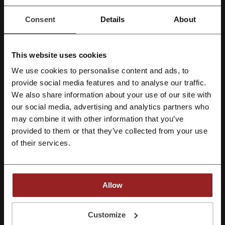
Esplora queste offerte di Agosto
Consent
Details
About
Non hai bisogno di un SHEIN coupon per godere
di questi sconti! Vai alla pagina SHEIN e inizia
PROMOZIONE
subito a risparmiare.
This website uses cookies
We use cookies to personalise content and ads, to
Registrati tramite Facebook
provide social media features and to analyse our traffic.
Vedi promozioni
We also share information about your use of our site with
our social media, advertising and analytics partners who
Scade: In corso
Registrati tramite Google
may combine it with other information that you’ve
provided to them or that they’ve collected from your use
Abbigliamento donna da soli 4,49€ su SHEIN
Registrati tramite email
of their services.
EUR4,49
Scopri la collezione femminile con prezzi a
partire da 4,49€ e rinnova il tuo guardaroba con
stile a piccoli prezzi.
PROMOZIONE
Allow
Vedi promozioni
Registrandoti confermi di aver letto e accettato il "
Regolamento
” e la "
Politica
della privacy.
"
Customize
Scade: In corso