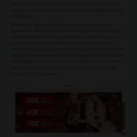
online ufficiale di
SHEIN
, disponibile all'indirizzo SHEIN.com, che
ogni giorno serve migliaia di clienti soddisfatti. Cosa stai aspettando
ad unirti a loro?
Acquistando i tuoi capi da SHEIN avrai la certezza di trovare
esattamente ciò che stai cercando. E non importa che si tratti di un
abito elegante per una festa, piuttosto che un maglione casual o un
paio di scarpe particolari:
SHEIN
sarà sicuramente in grado di
soddisfare tutte le tue esigenze! Non dimenticare inoltre che
SHEIN
non significa solamente vestiti: nel suo negozio online ufficiale sono
infatti disponibili accessori come borse, calze ed orecchini, nonché
calzature e molto altro ancora. Insomma, tutto il necessario per
creare il tuo stile personale!