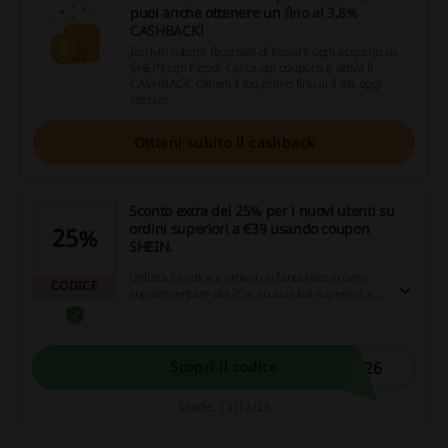
puoi anche ottenere un
fino al 3,8%
CASHBACK
!
Iscriviti subito! Ricordati di iniziare ogni acquisto su
SHEIN con Picodi. Cerca qui coupons e attiva il
CASHBACK. Ottieni il tuo primo fino al 3,8% oggi
stesso!
Ottieni subito il cashback
Sconto extra del 25% per i nuovi utenti su
ordini superiori a €39 usando coupon
25%
SHEIN.
Utilizza il codice e ottieni un fantastico sconto
CODICE
supplementare del 25% su acquisti superiori a
€39, riservato esclusivamente ai nuovi utenti.
Non lasciarti sfuggire l'opportunità di
risparmiare di più, approfitta subito di questa
offerta!
W26
Scopri il codice
Scade: 13/12/26