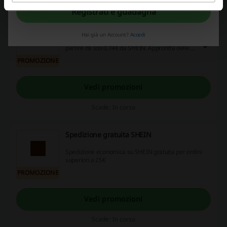
Registrati e guadagna
Accessori a partire da 0,74€ su SHEIN
EUR0,74
Hai già un Account?
Accedi
Trova accessori utili e di tendenza con prezzi a
partire da soli 0,74€ da SHEIN. Approfitta delle
offerte imperdibili su articoli selezionati per ogni
PROMOZIONE
esigenza quotidiana.
Vedi promozioni
Scade: In corso
Spedizione gratuita SHEIN
Spedizione economica su SHEIN gratuita per ordini
superiori a 25€
PROMOZIONE
Vedi promozioni
Scade: In corso