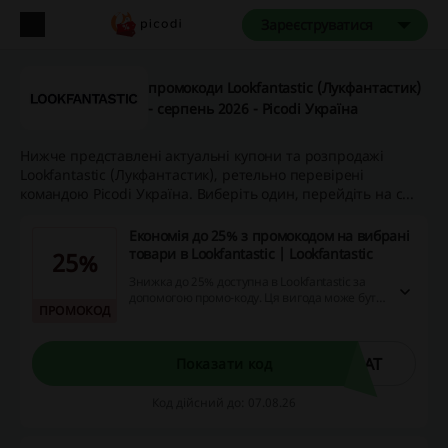
Зареєструватися
промокоди Lookfantastic (Лукфантастик)
- серпень 2026 - Picodi Україна
Нижче представлені актуальні купони та розпродажі
Lookfantastic (Лукфантастик), ретельно перевірені
командою Picodi Україна. Виберіть один, перейдіть на с...
Економія до 25% з промокодом на вибрані
товари в Lookfantastic | Lookfantastic
25%
Знижка до 25% доступна в Lookfantastic за
допомогою промо-коду. Ця вигода може бути
ПРОМОКОД
використана на різні категорії товарів, що
дозволяє зекономити значну суму при
покупках онлайн.
EAT
Показати код
Код дійсний до: 07.08.26