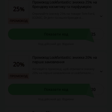
Промокод Lookfantastic: знижка 25% на
брендову косметику та парфумерію
25%
Отримайте знижку 25% на товари Tom Ford,
ICONIC, Dr.Jart+ та інших брендів в
ПРОМОКОД
Lookfantastic. Не пропустіть можливість і
встигніть замовити парфуми, губні помади,
пудри, тіні та багато іншого з вигодою!
H25
Показати код
Код дійсний до: Відміни
Промокод Lookfantastic: знижка 20% на
перше замовлення
20%
Активуйте промокод, щоб отримати знижку
20% на перше замовлення в Lookfantastic.
ПРОМОКОД
Перейдіть за посиланням та замовте
помади, тіні, пудри, а також іншу косметику з
вигодою прямо зараз! Пропозиція лише для
нових клієнтів.
F20
Показати код
Код дійсний до: Відміни