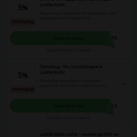
Lookfantastic
5%
Введіть код у кошику в полі «промокод», коли
оформлятимете замовлення.
ПРОМОКОД
PP5
Показати код
Код дійсний до: Відміни
Промокод −5% на розпродаж в
Lookfantastic
5%
Застосуйте промокод та отримайте
додаткову знижку 5% на косметику та
ПРОМОКОД
парфумерію з розпродажу Lookfantastic.
Скористайтеся вигідною пропозицією та
замовте парфуми, дезодоранти, маски,
пілінги й інші товари з вигодою!
IL5
Показати код
Код дійсний до: Відміни
Lookfantastic outlet – знижки до 50% на