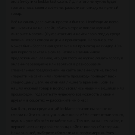
онлайн-бутика lookfantastic.com. И для этого не нужно будет
тратить часы своего времени, разыскивая скидку на нужный
товар.
Всё на самом деле очень просто и быстро. Необходимо всего
лишь зайти на наш сайт, вбить в строке поиска нужный
интернет-магазин (Лукфантастик) и найти свою скидку среди
появившегося списка акций и промокодов. Например, это
может быть бесплатная доставка или промокод на скидку -10%
для первого заказа на сайте. Разве не заманчивое
предложение? Главное, что для этого не нужно ломать голову в
онлайн-переводчике или теряться в разнообразии
специальных предложений на сайте онлайн-бутика. Кнопка
«перейти на сайт» или «получить промокод» привёдёт вас к
следующему шагу, не отнимая лишнего времени. Если вы
нашли нужный товар и воспользовались нашими акциями или
промокодом, подарите эту чудесную возможность и своим
друзьям в соцсетях — расскажите им о нас!
Как быть, если среди акций lookfantastic.com вы всё же не
смогли найти то, что нужно именно вам? Не стоит отчаиваться,
ведь мы уже обо всём позаботились. Там же, на нашем сайте, в
верхней части с правой стороны, найите кнопку «Категории».
Нажав на неё, выберите «Косметика и парфюмерия». Yves