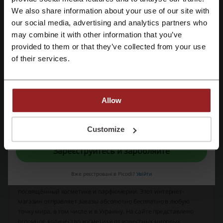
We also share information about your use of our site with
Переглянути найпопулярніші купони та
our social media, advertising and analytics partners who
Зареєструватися через Google
пропозиції
may combine it with other information that you’ve
provided to them or that they’ve collected from your use
промокод Якабу
промокод Сушия
промокод Varus
Зареєструватися за допомогою електронної пошти
of their services.
промокод Аптека 911
промокод Епіцентр
Allow
Ще про Lookfantastic:
Реєструючись, ви підтверджуєте, що прочитали і прийняли «
Умови та
положення
» і «
Умови обробки персональних даних
».
Customize
Зареєструйтесь й заробляйте
Вже реєстровані в Picodi?
Увійти
Lookfantastic (Лукфантастик)
— британский интернет-магазин,
посвящённый косметике и парфюмерии. Этот интернет-
магазин отправляет заказы абсолютно бесплатно в любую
точку мира, в том числе и в Украину. На сайте представлено
огромное количество косметики от известных мировых