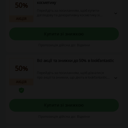
косметику
50%
Перейдіть за посиланням, щоб купити
доглядову та декоративну косметику зі
АКЦІЯ
знижками до 50% у Lookfantastic. Встигніть
замовити креми, пудри, помади, маски та
багато іншого за зниженими цінами!
Купити зі знижкою
Пропозиція дійсна до: Відміни
Всі акції та знижки до 50% в lookfantastic
50%
Перейдіть за посиланням, щоб дізнатися
про акції та знижки, що діють в lookfantastic.
АКЦІЯ
Не проґавте можливість і дізнайтесь, як
заощадити на покупці!
Купити зі знижкою
Пропозиція дійсна до: Відміни