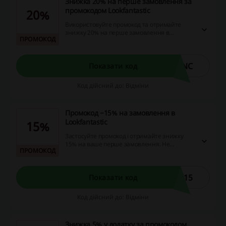
Знижка 20% на перше замовлення за
промокодом Lookfantastic
20%
Використовуйте промокод та отримайте
знижку 20% на перше замовлення в
ПРОМОКОД
Lookfantastic. Не проґавте можливість і купіть
помади, тіні, пудри та іншу косметику з
вигодою просто зараз!
FNC
Показати код
Код дійсний до: Відміни
Промокод −15% на замовлення в
Lookfantastic
15%
Застосуйте промокод і отримайте знижку
15% на ваше перше замовлення. Не
ПРОМОКОД
пропустіть можливість і купіть засоби по
догляду за тілом, обличчям та волоссям з
вигодою!
W15
Показати код
Код дійсний до: Відміни
Знижка 5% у додатку за промокодом