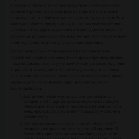
брендов, а также от таких производителей, о которых никто
ранее в Украине не слышал. Если вы ищете что-то новое и
оригинальное, не бойтесь сделать заказ в Лукфантастик. Этот
магазин является проверенным, те, кто там покупал, остались
довольны. Стандартная доставка в Украину длится около 5–9
рабочих дней. Однако для тех, кому не терпится получить свою
новинку, предусмотрена услуга экспресс-доставки.
Lookfantastic.com — это возможность побаловать себя
подлинной косметикой известных мировых брендов. сегодня
такая возможность есть у жителей Украины, в каком бы уголке
страны вы ни находились. Косметика для лица, тела, волос,
декоративная косметика, мужская косметика и многое другое
можно найти, посетив всего один интернет-адрес —
lookfantastic.com.
Британский онлайн-бутик красоты lookfantastic.com
основан в 1996 году. Сегодня он является настоящей
Меккой для тех, кто ценит не только внутреннюю, но и
внешнюю красоту и кто знает, что красота — синоним
ухоженности.
Сегодня ассортимент сайта составляет более 14 000
продуктов, которые являются подлинной продукцией
более 400 мировых косметических брендов для кожи,
волос, макияжа, здоровья, дома, ногтей и много другого.