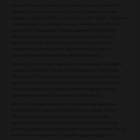
Сегодня жизнь современного человека полна постоянной
спешки. Мы спешим на работу, спешим с работы, спешим
отдыхать, спешим любить, спешим жить. Мы знаем, что время
— неумолимо, его не вернуть назад. Также мы уже отлично
знаем о так называемых «убийцах времени» (timekillers) —
занятиях и явлениях, которые всегда отнимают гораздо
больше времени, чем нам бы того хотелось или чем мы
собирались на это потратить. Интернет традиционно
занимает первое время среди «убийц времени».
Поэтому те, кто по-настоящему ценят свое время, стараются
заходить в интернет только по необходимости, либо когда
точно знают, что смогут потратить лишний час-два за этим
занятием без ущерба для семьи или работы. Но интернет-
покупки неизменно отнимают множество времени, ведь
современные маркетологи делают всё для этого.
Для того, чтобы максимально сэкономить своё время при
поиске нужного товара в интернете, мы и создали сайт /.
Именно здесь собраны все самые актуальные, самые
«вкусные» акционные предложения интернет-магазинов,
доступных украинским покупателям. Всего пара кликов — и вы
очутитесь на страничке, где сможете выбрать акцию от