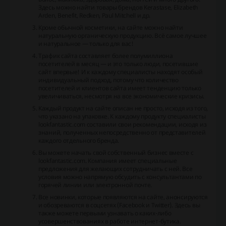
Здесь можно найти товары брендов Kerastase, Elizabeth
Arden, Benefit, Redken, Paul Mitchell и др.
Кроме обычной косметики, на сайте можно найти
натуральную органическую продукцию. Всё самое лучшее
и натуральное — только для вас!
Трафик сайта составляет более полумиллиона
посетителей в месяц — и это только люди, посетившие
сайт впервые! И к каждому специалисты находят особый
индивидуальный подход, потому что количество
посетителей и клиентов сайта имеет тенденцию только
увеличиваться, несмотря на все экономические кризисы.
Каждый продукт на сайте описан не просто, исходя из того,
что указано на упаковке. К каждому продукту специалисты
lookfantastic.com составили свои рекомендации, исходя из
знаний, полученных непосредственно от представителей
каждого отдельного бренда.
Вы можете начать свой собственный бизнес вместе с
lookfantastic.com. Компания имеет специальные
предложения для желающих сотрудничать с ней. Все
условия можно напрямую обсудить с консультантами по
горячей линии или электронной почте.
Все новинки, которые появляются на сайте, анонсируются
и обозреваются в соцсетях (Facebook и Twitter). Здесь вы
также можете первыми узнавать о каких-либо
усовершенствованиях в работе интернет-бутика.