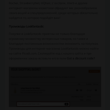
Rocher, StrawberryNet, HQhair, L’occitane, iHerb и другие
интернет-магазины косметики обрадуют вас разнообразием
своих акций и спецпредложений, среди которых обязательно
найдется то, которое подойдёт вам!
Промокоды Lookfantastic
Покупки в Lookfantastic приятны не только благодаря
огромному множеству интересных товаров, но также и
благодаря постоянным возможностям экономить на покупках.
Промокоды для интернет-магазина Lookfantastic можно найти
на сайте Picodi.com. Скопируйте код с нашего сайта и при
оформлении заказа вставьте его в поле
Got a discount code?