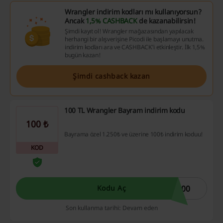
Wrangler indirim kodları mı kullanıyorsun?
Ancak
1,5% CASHBACK
de kazanabilirsin!
Şimdi kayıt ol! Wrangler mağazasından yapılacak
herhangi bir alışverişine Picodi ile başlamayı unutma.
indirim kodları ara ve CASHBACK'i etkinleştir. İlk 1,5%
bugün kazan!
Şimdi cashback kazan
100 TL Wrangler Bayram indirim kodu
100 ₺
Bayrama özel 1.250₺ ve üzerine 100₺ indirim koduu!
KOD
100
Kodu Aç
Son kullanma tarihi: Devam eden