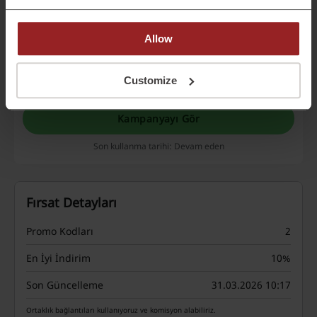
Wrangler Erkek Koleksiyonu
Allow
Wrangler kadın koleksiyonunu çeşitli indirimler,
sepet indirimleri, 2 al 1 öde gibi fırsatlarla
incelemek için tıkla!
Customize
KAMPANYA
Kampanyayı Gör
Son kullanma tarihi: Devam eden
Fırsat Detayları
Promo Kodları
2
En İyi İndirim
10%
Son Güncelleme
31.03.2026 10:17
Ortaklık bağlantıları kullanıyoruz ve komisyon alabiliriz.