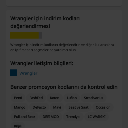
Wrangler için indirim kodları
değerlendirmesi
Wrangler için indirim kodlarını değerlendirin ve diğer kullanıcılara
en iyi fırsatları seçmelerine yardımcı olun.
Wrangler iletişim bilgileri:
Wrangler
Benzer promosyon kodlarını da kontrol edin
Penti
FashFed
Koton
Lufian
Stradivarius
Mango
DeFacto
Mavi
Saat ve Saat
Occasion
Pull and Bear
DERIMOD
Trendyol
LC WAIKIKI
Kiğılı