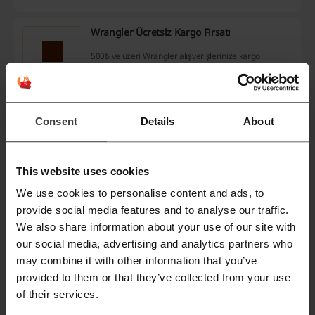
Wrangler Ücretsiz Kargo Fırsatı
500₺ ve üzeri Wrangler alışverişlerinize kargo
ücretsiz!
KAMPANYA
Consent
Details
About
Kampanyayı Gör
Son kullanma tarihi: Devam eden
This website uses cookies
Wrangler Kadın Koleksiyonu
We use cookies to personalise content and ads, to
provide social media features and to analyse our traffic.
Wrangler kadın koleksiyonunu çeşitli indirimler,
sepet indirimleri, 2 al 1 öde gibi fırsatlarla
We also share information about your use of our site with
incelemek için tıkla!
KAMPANYA
our social media, advertising and analytics partners who
may combine it with other information that you’ve
Kampanyayı Gör
provided to them or that they’ve collected from your use
of their services.
Son kullanma tarihi: Devam eden