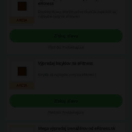
eFitness
Doplnky stravy, ktorým práve skončila expirácie za
najlepšie ceny na eFitness!
AKCIA
Získaj zľavu
Platí do: Prebiehajúce
Výpredaj bicyklov na eFitness
Bicykle za najlepšie ceny na eFitness!
AKCIA
Získaj zľavu
Platí do: Prebiehajúce
Mega výpredaj trenažérov od eFitness.sk