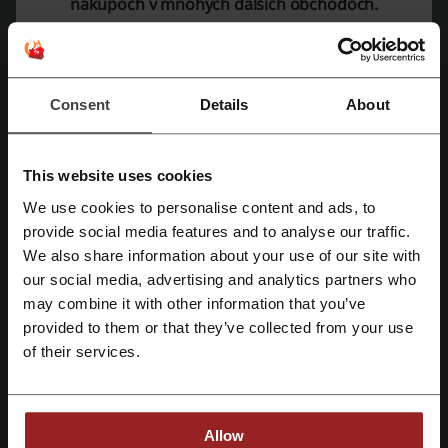
nákupoch v mnohých ďalších obchodoch.
Viac o eFitness
Zľavové kódy na eFitness.sk
Consent
Details
About
This website uses cookies
We use cookies to personalise content and ads, to
eFitness.sk
je, ako už z názvu vyplýva,
obchod s fitness zariadením,
Zaregistrujte sa pomocou Facebooku
provide social media features and to analyse our traffic.
športovými potrebami a doplnkami
. Ak potrebujete kvalitné produkty
a doplnky pre fitness alebo športovanie - ste na správnom mieste!
We also share information about your use of our site with
Na eFitness.sk nájdete kvalitné produkty za
extrémne nízke ceny!
our social media, advertising and analytics partners who
Zaregistrujte sa cez Google
Jeden z najväčších predajcov fitness sortimentu v Česku a na
may combine it with other information that you’ve
Slovensku Vám ponúka
skvelé zľavy a akcie každý deň.
provided to them or that they’ve collected from your use
Prečo zaplatiť veľa za posilňovňu, keď si môžte zariadiť svoju priamo
Zaregistrujte sa cez e-mail
of their services.
u Vás doma! A v prepočte Vás to výjde omnoho menej. Navyše ak
budete nakupovať na eFitness.sk, tak
s ušetrením nemalých peňazí
môžte počítať.
Allow