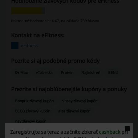
Hodnotenie zľavových kódov pre eFitness
Priemerné hodnotenie: 4.47, na základe 739 hlasov
Kontakt na eFitness:
eFitness
Pozrite si aj podobné promo kódy
Dr.Max
eTabletka
Protein
Najlekáreň
BENU
Prezrite si najobľúbenejšie kupóny a ponuky
Bonprix zľavový kupón
sinsay zľavový kupón
ECCO zľavový kupón
alza zľavový kupón
nay zľavový kupón
Zaregistrujte sa teraz a začnite zbierať
cashback
pri