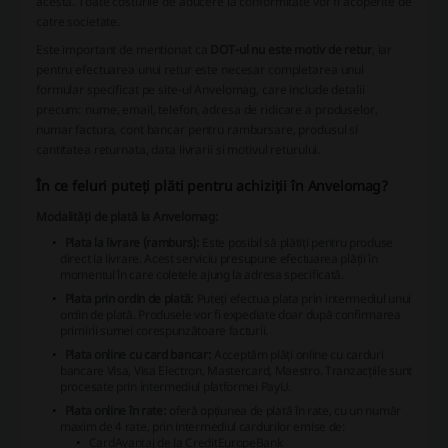
acesta. Toate costurile de aducere la conformitate vor fi acoperite de
catre societate.
Este important de mentionat ca
DOT-ul nu este motiv de retur
, iar
pentru efectuarea unui retur este necesar completarea unui
formular specificat pe site-ul Anvelomag, care include detalii
precum: nume, email, telefon, adresa de ridicare a produselor,
numar factura, cont bancar pentru rambursare, produsul si
cantitatea returnata, data livrarii si motivul returului.
În ce feluri puteți plăti pentru achiziții în Anvelomag?
Modalități de plată la Anvelomag:
Plata la livrare (ramburs):
Este posibil să plătiți pentru produse
direct la livrare. Acest serviciu presupune efectuarea plății în
momentul în care coletele ajung la adresa specificată.
Plata prin ordin de plată:
Puteți efectua plata prin intermediul unui
ordin de plată. Produsele vor fi expediate doar după confirmarea
primirii sumei corespunzătoare facturii.
Plata online cu card bancar:
Acceptăm plăți online cu carduri
bancare Visa, Visa Electron, Mastercard, Maestro. Tranzacțiile sunt
procesate prin intermediul platformei PayU.
Plata online în rate:
oferă opțiunea de plată în rate, cu un număr
maxim de 4 rate, prin intermediul cardurilor emise de:
CardAvantaj de la CreditEuropeBank