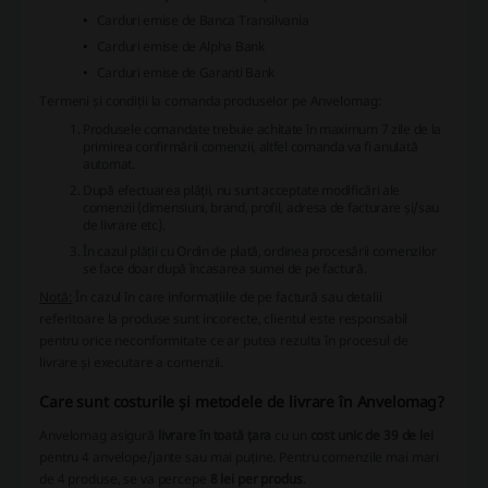
Carduri emise de Banca Transilvania
Carduri emise de Alpha Bank
Carduri emise de Garanti Bank
Termeni și condiții la comanda produselor pe Anvelomag:
Produsele comandate trebuie achitate în maximum 7 zile de la
primirea confirmării comenzii, altfel comanda va fi anulată
automat.
După efectuarea plății, nu sunt acceptate modificări ale
comenzii (dimensiuni, brand, profil, adresa de facturare și/sau
de livrare etc).
În cazul plății cu Ordin de plată, ordinea procesării comenzilor
se face doar după încasarea sumei de pe factură.
Notă:
În cazul în care informațiile de pe factură sau detalii
referitoare la produse sunt incorecte, clientul este responsabil
pentru orice neconformitate ce ar putea rezulta în procesul de
livrare și executare a comenzii.
Care sunt costurile și metodele de livrare în Anvelomag?
Anvelomag asigură
livrare în toată țara
cu un
cost unic de 39 de lei
pentru 4 anvelope/jante sau mai puține. Pentru comenzile mai mari
de 4 produse, se va percepe
8 lei per produs
.