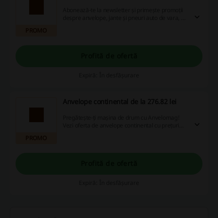
Abonează-te la newsletter și primește promoții
despre anvelope, jante și pneuri auto de vara, de
iarna și all season.
PROMO
Profită de ofertă
Expiră: În desfășurare
Anvelope continental de la 276.82 lei
Pregătește-ți mașina de drum cu Anvelomag!
Vezi oferta de anvelope continental cu prețuri
începând de la 276,82 lei!
PROMO
Profită de ofertă
Expiră: În desfășurare