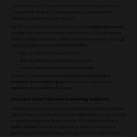
Ce înseamnă asta?
O comandă de până la 4 produse, inclusiv, are
transportul de 39 de lei. De exemplu, pentru o comandă de 6
anvelope, transportul va fi de 48 de lei.
De asemenea, Anvelomag oferă posibilitatea de
plată cash sau card
la curier
, fiind una dintre primele firme care oferă această opțiune.
Pentru a asigura servicii de calitate, se colaborează doar cu
firme de
curierat serioase
, precum
Fan Courier si DPD
.
SMS de notificare la plecarea comenzii
SMS de notificare la preluarea de către curier
SMS de notificare în preziua livrării produselor
Se pune un accent deosebit pe
dezvoltarea și îmbunătățirea
proceselor și procedurilor de livrare
, cu scopul asigurării unei
experiențe de încredere și fără cusur
.
Care sunt coduri reducere Anvelomag existente?
Anvelomag este recunoscut pentru diversitatea sa largă de produse
auto, iar începutul de an aduce cu sine
coduri reducere
care sunt mai
mult decât atrăgătoare. În luna aceasta 2024, puteți beneficia de
coduri reducere
care pot ajunge până la reduceri generoase la
anvelope și jante. De exemplu, puteți găsi anvelope continental la