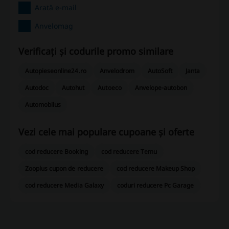
Arată e-mail
Anvelomag
Verificați și codurile promo similare
Autopieseonline24.ro
Anvelodrom
AutoSoft
Janta
Autodoc
Autohut
Autoeco
Anvelope-autobon
Automobilus
Vezi cele mai populare cupoane și oferte
cod reducere Booking
cod reducere Temu
Zooplus cupon de reducere
cod reducere Makeup Shop
cod reducere Media Galaxy
coduri reducere Pc Garage