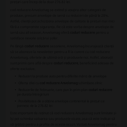
prețuri care încep de la doar 276.82 lei.
cod reducere Anvelomag
se extind și asupra altor categorii de
produse, precum anvelope de iarnă cu reduceri de până la 28%.
Astfel, clienții pot achiziționa anvelope de calitate la prețuri mai mici
fără a compromite siguranța. Fie că este vorba despre anvelope de
iarnă sau all season, Anvelomag oferă
coduri reducere
pentru a
satisface nevoile oricărui șofer.
Pe lângă
coduri reducere
sezoniere, Anvelomag încurajează clienții
să se aboneze la newsletter pentru a fi la curent cu
cod reducere
Anvelomag
, ofertele de ultimă oră și produsele noi. Astfel, abonații
sunt primii care află despre
coduri reducere
, beneficiind adesea de
oferte exclusive.
Reduceri la produse auto pentru diferite mărci de anvelope
Oferta zilei cu
cod reducere Anvelomag
schimbate zilnic
Reducerile de Februarie, care pun în prim-plan
coduri reducere
pe durata întregii luni
Posibilitatea de a obține anvelope continental la prețuri ce
pornesc de la 276.82 lei
Este important de reținut că
cod reducere Anvelomag
sunt limitate și
își pot schimba valoarea sau produsele vizate, așa că este indicat să
vă grăbiți pentru a profita de aceste ocazii. Vizitați Anvelomag pentru