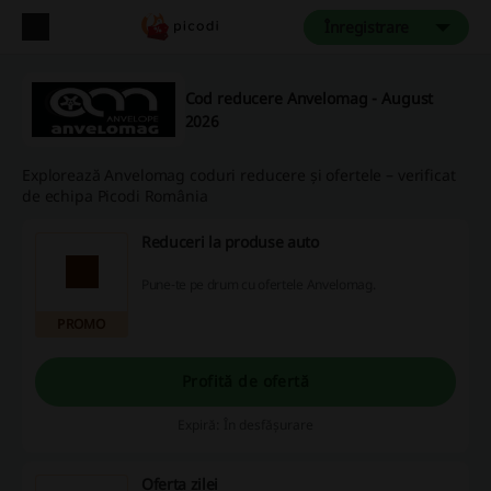
Înregistrare
Cod reducere Anvelomag - August
2026
Explorează Anvelomag coduri reducere și ofertele – verificat
de echipa Picodi România
Reduceri la produse auto
Pune-te pe drum cu ofertele Anvelomag.
PROMO
Profită de ofertă
Expiră: În desfășurare
Oferta zilei