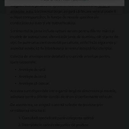
Magazin online Janta.ro
se specializează în vânzarea de
jante și
anvelope auto
. Sortimentul bogat asigură că fiecare vehicul poate fi
echipat corespunzător, în funcție de nevoile specifice ale
conducătorului auto și ale autovehiculului.
Sortimentul de jante
include opțiuni variate pentru diferite mărci și
modele de autoturisme, oferind atât jante de aluminiu, cât și jante de
oțel. Se pune un accent deosebit pe calitate, astfel încât siguranța și
aspectul estetic să fie întotdeauna la nivelul așteptărilor clienților.
Colecția de
anvelope
este detaliată și cuprinde anvelope pentru
toate sezoanele:
Anvelope de vară
Anvelope de iarnă
Anvelope all-season
Acestea sunt disponibile într-o gamă largă de dimensiuni și modele,
adaptate pentru diferite condiții de drum și performanțe vehicule.
De asemenea, se asigură o atentă selecție de produse prin
următoarea structură:
Consultații specializate pentru alegerea optimă
Diversitate în cadrul categoriilor de produse