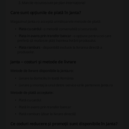
Marcile recunoscute pe plan internațional
Care sunt opțiunile de plată în Janta?
Magazinul Janta.ro acceptă următoarele metode de plată:
Plata cu cardul
- o metodă convenabilă și securizată.
Plata in avans prin transfer bancar
- o opțiune pentru cei care
preferă să realizeze plăți înaintea livrării produsului.
Plata ramburs
- disponibilă exclusiv la livrarea directă a
produselor.
Janta – costuri și metode de livrare
Metode de livrare disponibile la Janta.ro:
Livrare la domiciliu în toată România
Livrare şi montaj la unul dintre service-urile partenere Janta.ro
Metode de plată acceptate:
Plată cu cardul
Plată în avans prin transfer bancar
Plată ramburs (doar la livrare directă)
Ce coduri reducere și promoții sunt disponibile în Janta?