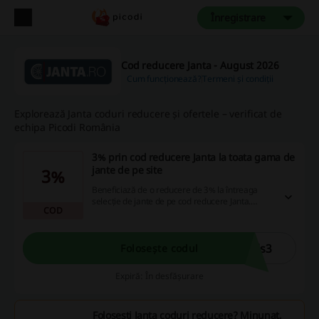
Înregistrare
Cod reducere Janta - August 2026
Cum funcționează?
Termeni și condiții
Explorează Janta coduri reducere și ofertele – verificat de
echipa Picodi România
3% prin cod reducere Janta la toata gama de
jante de pe site
3%
Beneficiază de o reducere de 3% la întreaga
selecție de jante de pe cod reducere Janta.
COD
Această ofertă se aplică la toate produsele
disponibile în magazin.
ls3
Folosește codul
Expiră: În desfășurare
Folosești Janta coduri reducere? Minunat,