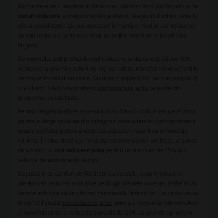
Momentele de cumpărături devin mai plăcute când poți beneficia de
coduri reducere
la magazinul tău preferat. Magazinul online Janta îți
oferă posibilitatea să economisești în multiple moduri, iar utilizarea
de
cod reducere Janta
este doar un mijloc smart de a-ți optimiza
bugetul.
De exemplu, poți profita de
cod reducere Janta
care îți aduce 10%
reducere la anumite seturi de roți complete, transformând achizițiile
necesare în chilipiruri reale. Nu doar cumpărătorii noi sunt răsplătiți,
ci și clienții fideli care primesc
cod reducere Janta
ca parte din
programul de loialitate.
Pentru cei pasionați de accesorii auto, folosiți
coduri reducere Janta
pentru a alege produse din categoria jante aluminiu pot reprezenta
ocazia perfectă pentru a upgrada aspectul mașinii cu o investiție
minimă. În plus, dacă ești în căutarea anvelopelor perfecte, ai șansa
de a folosi un
cod reducere Janta
pentru un discount de 15% la o
selecție de anvelope de sezon.
Deținătorii de carduri de fidelitate au acces la
coduri reducere
,
oferindu-le reduceri exclusive pe lângă ofertele curente, astfel încât
fiecare achiziție să fie cât mai fructuoasă. Vrei să faci un cadou cuiva
drag? Utilizează
cod reducere Janta
pentru a comanda roți complete
și beneficiază de o reducere specială de 20% ca gest de apreciere