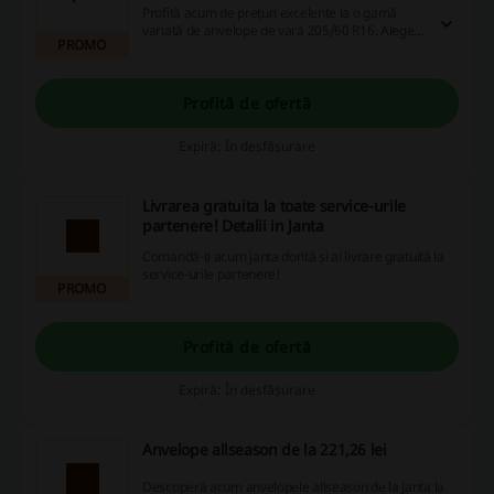
Profită acum de prețuri excelente la o gamă
variată de anvelope de vară 205/60 R16. Alege
PROMO
calitatea și siguranța la un preț accesibil!
Profită de ofertă
Expiră: În desfășurare
Livrarea gratuita la toate service-urile
partenere! Detalii in Janta
Comandă-ți acum janta dorită și ai livrare gratuită la
service-urile partenere!
PROMO
Profită de ofertă
Expiră: În desfășurare
Anvelope allseason de la 221,26 lei
Descoperă acum anvelopele allseason de la Janta la