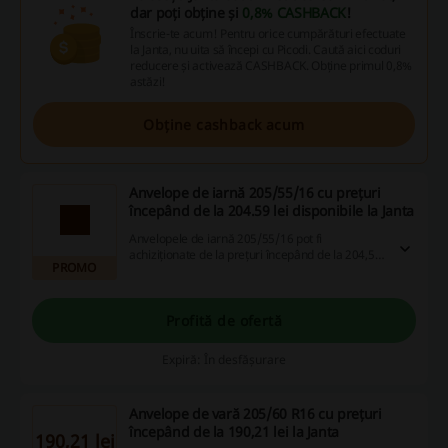
dar poți obține și
0,8% CASHBACK
!
Înscrie-te acum! Pentru orice cumpărături efectuate
la Janta, nu uita să începi cu Picodi. Caută aici coduri
reducere și activează CASHBACK. Obține primul 0,8%
astăzi!
Obține cashback acum
Anvelope de iarnă 205/55/16 cu prețuri
începând de la 204.59 lei disponibile la Janta
Anvelopele de iarnă 205/55/16 pot fi
achiziționate de la prețuri începând de la 204,59
PROMO
lei pe Janta. Nu rata ocazia de a economisi
alegând coduri de reducere și promoții
disponibile pentru a-ți maximiza avantajele la
cumpărături!
Profită de ofertă
Expiră: În desfășurare
Anvelope de vară 205/60 R16 cu prețuri
începând de la 190,21 lei la Janta
190,21 lei