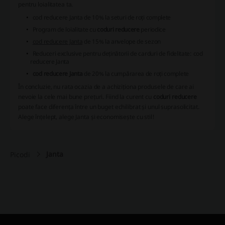
pentru loialitatea ta.
cod reducere Janta
de 10% la seturi de roți complete
Program de loialitate cu
coduri reducere
periodice
cod reducere Janta
de 15% la anvelope de sezon
Reduceri exclusive pentru deținătorii de carduri de fidelitate:
cod
reducere Janta
cod reducere Janta
de 20% la cumpărarea de roți complete
În concluzie, nu rata ocazia de a achiziționa produsele de care ai
nevoie la cele mai bune prețuri. Fiind la curent cu
coduri reducere
poate face diferența între un buget echilibrat și unul suprasolicitat.
Alege înțelept, alege Janta și economisește cu stil!
Janta
Picodi