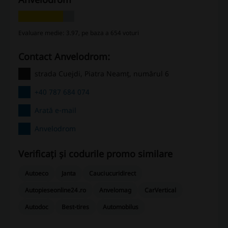
Evaluare medie: 3.97, pe baza a 654 voturi
Contact Anvelodrom:
strada Cuejdi, Piatra Neamț, numărul 6
+40 787 684 074
Arată e-mail
Anvelodrom
Verificați și codurile promo similare
Autoeco
Janta
Cauciucuridirect
Autopieseonline24.ro
Anvelomag
CarVertical
Autodoc
Best-tires
Automobilus