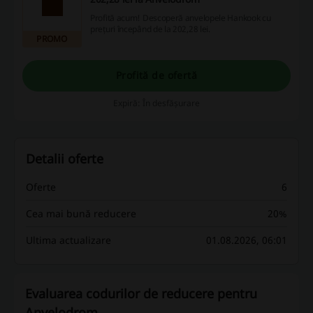
Profită acum! Descoperă anvelopele Hankook cu
prețuri începând de la 202,28 lei.
PROMO
Profită de ofertă
Expiră: În desfășurare
Detalii oferte
Oferte
6
Cea mai bună reducere
20%
Ultima actualizare
01.08.2026, 06:01
Evaluarea codurilor de reducere pentru
Anvelodrom