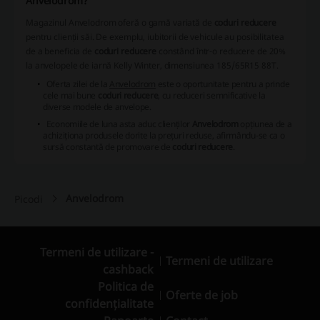
Anvelodrom?
Magazinul Anvelodrom oferă o gamă variată de
coduri reducere
pentru clienții săi. De exemplu, iubitorii de vehicule au posibilitatea
de a beneficia de
coduri reducere
constând într-o reducere de 20%
la anvelopele de iarnă Kelly Winter, dimensiunea 185/65R15 88T.
Oferta zilei de la
Anvelodrom
este o oportunitate pentru a prinde
cele mai bune
coduri reducere
, cu reduceri semnificative la
diverse modele de anvelope.
Economiile de luna asta aduc clienților
Anvelodrom
opțiunea de a
achiziționa produsele dorite la prețuri reduse, afirmându-se ca o
sursă constantă de promovare de
coduri reducere
.
Anvelodrom
Picodi
Termeni de utilizare -
Termeni de utilizare
cashback
Politica de
Oferte de job
confidențialitate