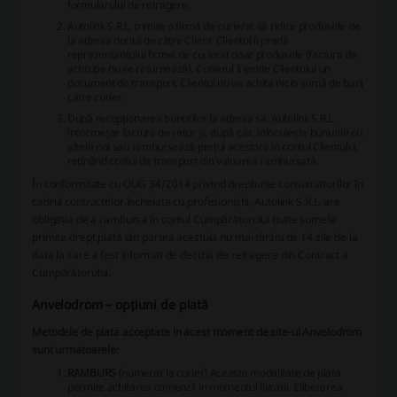
formularului de retragere.
Autolink S.R.L. trimite o firmă de curierat să ridice produsele de
la adresa dorită de către Client. Clientul îi predă
reprezentantului firmei de curierat doar produsele (factura de
achiziție nu se returnează). Curierul îi emite Clientului un
document de transport. Clientul nu va achita nicio sumă de bani
către curier.
După recepționarea bunurilor la adresa sa, Autolink S.R.L.
întocmește factura de retur și, după caz, înlocuiește bunurile cu
altele noi sau rambursează prețul acestora în contul Clientului,
reținând costul de transport din valoarea rambursată.
În conformitate cu OUG 34/2014 privind drepturile consumatorilor în
cadrul contractelor încheiate cu profesioniștii, Autolink S.R.L. are
obligația de a rambursa în contul Cumpărătorului toate sumele
primite drept plată din partea acestuia nu mai târziu de 14 zile de la
data la care a fost informat de decizia de retragere din Contract a
Cumpărătorului.
Anvelodrom – opțiuni de plată
Metodele de plata acceptate in acest moment de site-ul Anvelodrom
sunt urmatoarele:
RAMBURS
(numerar la curier)
Aceasta modalitate de plata
permite achitarea comenzii in momentul livrarii. Eliberarea