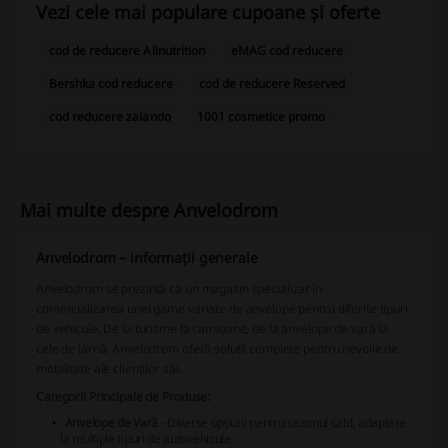
Vezi cele mai populare cupoane și oferte
cod de reducere Allnutrition
eMAG cod reducere
Bershka cod reducere
cod de reducere Reserved
cod reducere zalando
1001 cosmetice promo
Mai multe despre Anvelodrom
Anvelodrom – informații generale
Anvelodrom se prezintă ca un magazin specializat în
comercializarea unei game variate de anvelope pentru diferite tipuri
de vehicule. De la turisme la camioane, de la anvelope de vară la
cele de iarnă, Anvelodrom oferă soluții complete pentru nevoile de
mobilitate ale clienților săi.
Categorii Principale de Produse:
Anvelope de Vară
- Diverse opțiuni pentru sezonul cald, adaptate
la multiple tipuri de autovehicule.