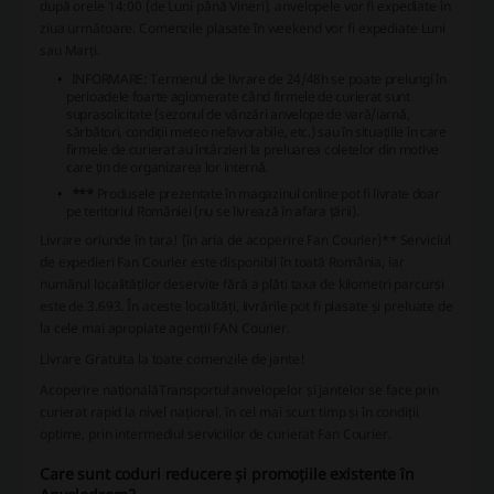
după orele 14:00 (de Luni până Vineri), anvelopele vor fi expediate în
ziua următoare. Comenzile plasate în weekend vor fi expediate Luni
sau Marți.
INFORMARE:
Termenul de livrare de 24/48h se poate prelungi în
perioadele foarte aglomerate când firmele de curierat sunt
suprasolicitate (sezonul de vânzări anvelope de vară/iarnă,
sărbători, condiții meteo nefavorabile, etc.) sau în situațiile în care
firmele de curierat au întârzieri la preluarea coletelor din motive
care țin de organizarea lor internă.
***
Produsele prezentate în magazinul online pot fi livrate doar
pe teritoriul României (nu se livrează în afara țării).
Livrare oriunde în țara! (în aria de acoperire Fan Courier)*
* Serviciul
de expedieri Fan Courier este disponibil în toată România, iar
numărul localităților deservite fără a plăti taxa de kilometri parcurși
este de 3.693. În aceste localități, livrările pot fi plasate și preluate de
la cele mai apropiate agenții FAN Courier.
Livrare Gratuita la toate comenzile de jante!
Acoperire națională
Transportul anvelopelor și jantelor se face prin
curierat rapid la nivel național, în cel mai scurt timp și în condiții
optime, prin intermediul serviciilor de curierat Fan Courier.
Care sunt coduri reducere și promoțiile existente în