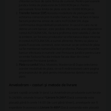
chitantei se face de catre firma de curierat. Pentru persoanele
juridice limita de plata este de 5.000 RON pe zi. Pentru
persoanele fizice limita de plata este de 10.000 RON pe zi.
Transfer bancar (OP)
Aceasta modalitate de plata permite
achitarea comenzii prin transfer bancar. Plata se face in baza
facturii proforma emise de catre AUTOLINK SRL dupa
confirmarea disponibilitatii produselor. In cazul in care nu se
detine un cont bancar, este posibila efectuarea unei depuneri in
contul AUTOLINK SRL. Factura proforma este valabila 2 zile de
la emitere, iar livrarea produselor se efectueaza dupa intrarea
in contul AUTOLINK SRL a sumei aferente. Pentru ca plata sa
poata fi asociata comenzii, este necesar ca pe ordinul de plata
sa fie mentionat numarul facturii proforma. Plata prin transfer
bancar efectuata in numele unei Persoane Juridice pentru care
se emite Factura Fiscala trebuie facuta doar din contul
respectivei Persoane Juridice.
Plata cu cardul
(Visa, Maestro, Mastercard)
Dupa selectarea
acestei modalitati de plata, se va fi redirectionati catre pagina
procesatorului de plati pentru introducerea datelor necesare
platii.
Anvelodrom – costuri și metode de livrare
Livrare rapidă oriunde în țara! La Anvelodrom produsele sunt livrate
în 24/48h, oriunde în țara!*
Livrare în 24h*:
Dacă comanda este
plasată până în orele 14:00 (de Luni până Vineri), anvelopele vor fi
expediate în aceeași zi.
Livrare în 48h*:
Dacă comanda este plasată