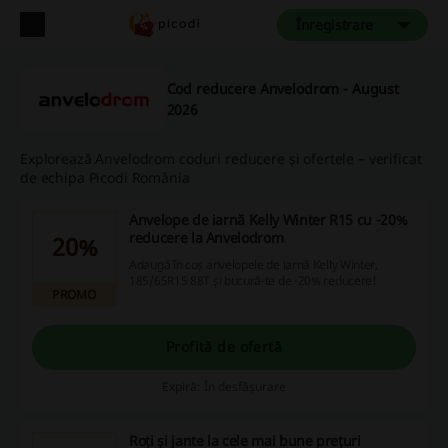
Înregistrare
Cod reducere Anvelodrom - August
2026
Explorează Anvelodrom coduri reducere și ofertele – verificat
de echipa Picodi România
Anvelope de iarnă Kelly Winter R15 cu -20%
reducere la Anvelodrom
20%
Adaugă în coș anvelopele de iarnă Kelly Winter,
185/65R15 88T și bucură-te de -20% reducere!
PROMO
Profită de ofertă
Expiră: În desfășurare
Roți și jante la cele mai bune prețuri