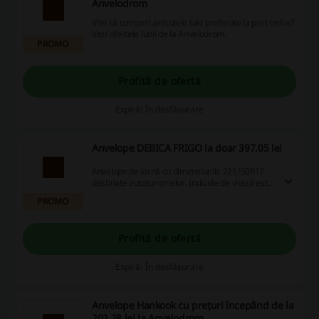
Anvelodrom
Vrei să cumperi articolele tale preferate la preț redus?
Vezi ofertele lunii de la Anvelodrom.
PROMO
Profită de ofertă
Expiră: În desfășurare
Anvelope DEBICA FRIGO la doar 397,05 lei
Anvelope de iarnă cu dimensiunile 225/50R17
destinate autoturismelor. Indicele de viteză este
V iar acest lucru arată că anvelopele permit o
PROMO
viteză maximă de 240 km/h. Indicele de sarcină
98 semnifică o capacitate de încarcare de 750
kilograme pe fiecare roată.
Profită de ofertă
Expiră: În desfășurare
Anvelope Hankook cu prețuri începând de la
202,28 lei la Anvelodrom