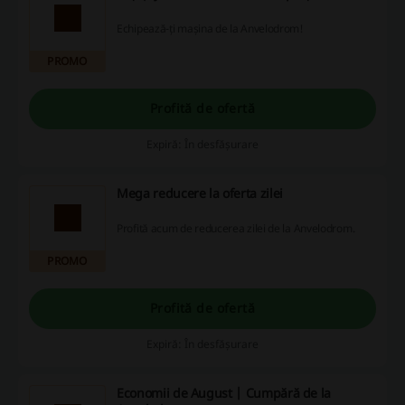
Echipează-ți mașina de la Anvelodrom!
PROMO
Profită de ofertă
Expiră: În desfășurare
Mega reducere la oferta zilei
Profită acum de reducerea zilei de la Anvelodrom.
PROMO
Profită de ofertă
Expiră: În desfășurare
Economii de August | Cumpără de la