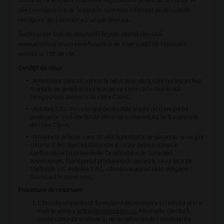
zile calendaristice de la data la care este informat de decizia de
retragere din Contract a Cumpărătorului.
Suplimentar față de drepturile legale, clienții site-ului
www.anvelodrom.ro
beneficiază și de o perioadă de returnare
extinsă la 100 de zile.
Condiții de retur
Anvelopele sunt acceptate la retur doar dacă sunt noi (nu au fost
montate pe jante) și sunt în aceeași stare ca în momentul
recepționării acestora de către Client.
Autolink S.R.L. se va ocupa de detaliile legate de transportul
produselor, însă cheltuiala aferentă transportului va fi suportată
de către Client.
Produsele defecte, care se află în perioada de garanție, nu se pot
returna ci fac obiectul Garanției și se vor înlocui numai în
conformitate cu prevederile Certificatului de Garanției
Anvelodrom. Transportul produselor în garanție se va face pe
cheltuiala S.C. Autolink S.R.L., clientul neavând nicio obligație
financiară în acest sens.
Procedura de returnare
Clientul completează formularul de retragere și-l trimite prin e-
mail la adresa
office@anvelodrom.ro
. Alternativ, clientul îi
poate contacta telefonic și ne ocupăm noi de completarea