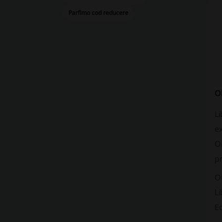
Parfimo cod reducere
Ok
Li
ex
Ok
pr
Ok
Li
Ed