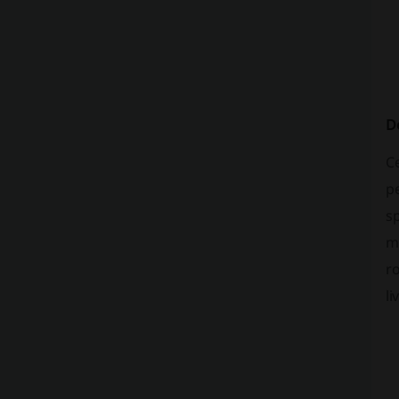
De
Ce
pe
sp
ma
ro
li