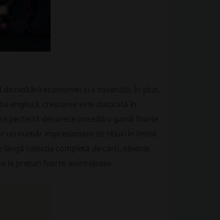
dezvoltării economiei și a societății. În plus,
mba engleză, creșterea este datorată în
erea perfectă deoarece posedă o gamă foarte
lor un număr impresionant de titluri în limba
pe lângă colecția completă de cărți, obiecte
nte la prețuri foarte avantajoase.