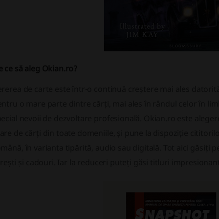
 ce să aleg Okian.ro?
rerea de carte este într-o continuă creștere mai ales datorită 
ntru o mare parte dintre cărți, mai ales în rândul celor în li
ecial nevoii de dezvoltare profesională. Okian.ro este aleg
re de cărți din toate domeniile, și pune la dispoziție cititori
mână, în varianta tipărită, audio sau digitală. Tot aici găsiți 
vrești și cadouri. Iar la reduceri puteți găsi titluri impresiona