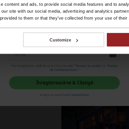
Harry Potter – secțiune dedicată fanilor ce include toate seri
e content and ads, to provide social media features and to analy
Conectează-te cu Apple ID
Obiecte de colecție, Jurnale Vrăjitorești, etc.
 our site with our social media, advertising and analytics partn
 provided to them or that they’ve collected from your use of their
Game of Thrones – categorie dedicată fanilor cărții ce includ
Înregistrează-te cu e-mail
Reduceri – categorie dedicată produselor cu reducere
Customize
Prin înregistrare, confirmi că ai citit și accepți "
Termeni și condiții
" și "
Politica
de confidențialitate.
"
Înregistrează-te & Câștigă
Ai deja un cont Picodi?
Autentificare