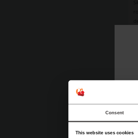
Si
ro
de
Ce
Ga
râ
Consent
This website uses cookies