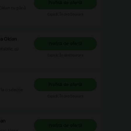
Profită de ofertă
 Okian cu până
Expiră: În desfășurare
la Okian
Profită de ofertă
atabile, cu
Expiră: În desfășurare
Profită de ofertă
la o selecție
Expiră: În desfășurare
ian
Profită de ofertă
ate! Alege