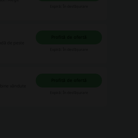
Expiră: În desfășurare
Profită de ofertă
andă de peste
Expiră: În desfășurare
Profită de ofertă
 bine vândute
Expiră: În desfășurare