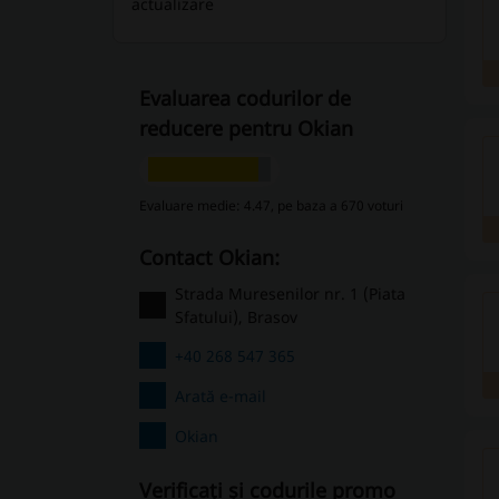
actualizare
Evaluarea codurilor de
reducere pentru Okian
Evaluare medie: 4.47, pe baza a 670 voturi
Contact Okian:
Strada Muresenilor nr. 1 (Piata
Sfatului), Brasov
+40 268 547 365
Arată e-mail
Okian
Verificați și codurile promo