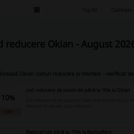
Top 50
Cashback-u
 reducere Okian - August 202
lorează Okian coduri reducere și ofertele – verificat 
cod reducere de sezon de până la 10% la Okian
10%
cod reducere de pe cuponul Okian trebuie introdus la tr
comenzii în căsuța „Cod reducere”.
COD
Reduceri de până la -70% la Bestsellers