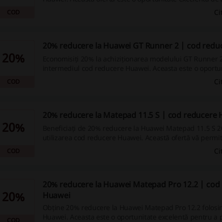
un produs de tehnologie de top.
Ci
COD
20% reducere la Huawei GT Runner 2 | cod redu
20%
Economisiți 20% la achiziționarea modelului GT Runner 2
intermediul cod reducere Huawei. Aceasta este o oportu
pentru cei care doresc un produs de calitate la un preț m
Ci
COD
20% reducere la Matepad 11.5 S | cod reducere
20%
Beneficiați de 20% reducere la Huawei Matepad 11.5 S 2
utilizarea cod reducere Huawei. Această ofertă vă permit
economisiți considerabil pentru un produs de tehnologie
Ci
COD
calitate.
20% reducere la Huawei Matepad Pro 12.2 | cod
20%
Huawei
Obține 20% reducere la Huawei Matepad Pro 12.2 folosi
Huawei. Aceasta este o oportunitate excelentă pentru a p
COD