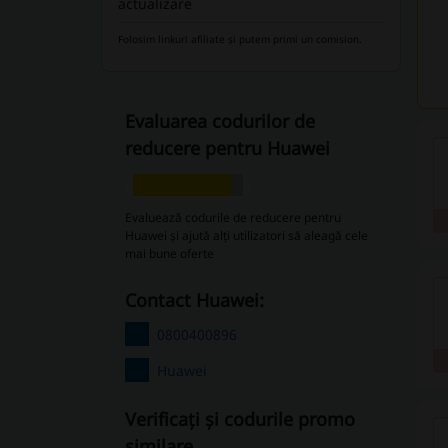
actualizare
Folosim linkuri afiliate și putem primi un comision.
Evaluarea codurilor de
reducere pentru Huawei
Evaluează codurile de reducere pentru
Huawei și ajută alți utilizatori să aleagă cele
mai bune oferte
Contact Huawei:
0800400896
Huawei
Verificați și codurile promo
similare