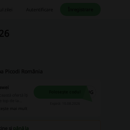
l zilei
Autentificare
Înregistrare
26
ipa Picodi România
awei
AUG
Folosește codul
astă ofertă îți
e top de la
Expiră: 10.08.2026
tește mai mult
ine și
până la