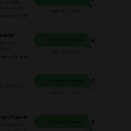
re Huawei.
itate la un preț
Expiră: 10.08.2026
tește mai mult
 Huawei
AUG
Folosește codul
 Huawei.
ultimă
Expiră: 10.08.2026
tește mai mult
i
AUG
Folosește codul
nd cod reducere
Expiră: 10.08.2026
ucere Huawei
AUG
Folosește codul
cod reducere
a economisi la