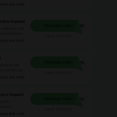
tește mai mult
ucere Huawei
AUG
Folosește codul
o folosind cod
i conexiunea ta
Expiră: 10.08.2026
tește mai mult
i
AUG
Folosește codul
ilizând cod
are doresc să
Expiră: 10.08.2026
tește mai mult
ucere Huawei
AUG
Folosește codul
o prin
i acest
Expiră: 10.08.2026
tește mai mult