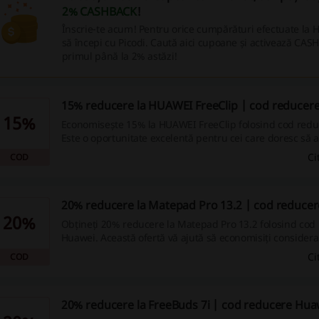
2% CASHBACK
!
Înscrie-te acum! Pentru orice cumpărături efectuate la 
să începi cu Picodi. Caută aici cupoane și activează CA
primul până la 2% astăzi!
15% reducere la HUAWEI FreeClip | cod reducer
15%
Economisește 15% la HUAWEI FreeClip folosind cod red
Este o oportunitate excelentă pentru cei care doresc să a
produse de calitate.
Ci
COD
20% reducere la Matepad Pro 13.2 | cod reduce
20%
Obțineți 20% reducere la Matepad Pro 13.2 folosind cod
Huawei. Această ofertă vă ajută să economisiți considerabi
de produse Huawei.
Ci
COD
20% reducere la FreeBuds 7i | cod reducere Hua