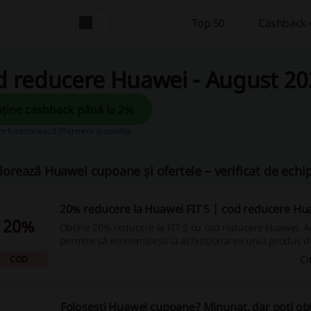
Top 50
Cashback-u
d reducere Huawei - August 20
Obține cashback până la 2%
m funcționează?
Termeni și condiții
lorează Huawei cupoane și ofertele – verificat de ech
20% reducere la Huawei FIT 5 | cod reducere Hu
20%
Obține 20% reducere la FIT 5 cu cod reducere Huawei. Ace
permite să economisești la achiziționarea unui produs d
Huawei.
Ci
COD
Folosești Huawei cupoane? Minunat, dar poți obț