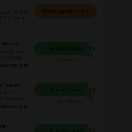
Obține cashback acum
Huawei, nu uita
SHBACK. Obține
e Huawei
AUG
Folosește codul
ucere Huawei.
chiziționeze
Expiră: 10.08.2026
tește mai mult
re Huawei
AUG
Folosește codul
 reducere
l la achizițiile
Expiră: 10.08.2026
tește mai mult
wei
AUG
Folosește codul