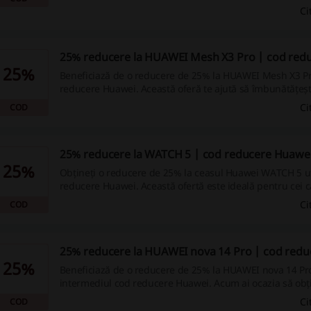
cei ce doresc să achiziționeze un laptop performant.
Ci
25% reducere la HUAWEI Mesh X3 Pro | cod red
25%
Beneficiază de o reducere de 25% la HUAWEI Mesh X3 Pr
reducere Huawei. Această oferă te ajută să îmbunătățeșt
de internet.
Ci
COD
25% reducere la WATCH 5 | cod reducere Huawe
25%
Obțineți o reducere de 25% la ceasul Huawei WATCH 5 ut
reducere Huawei. Această ofertă este ideală pentru cei c
achiziționeze un ceas inteligent de calitate.
Ci
COD
25% reducere la HUAWEI nova 14 Pro | cod red
25%
Beneficiază de o reducere de 25% la HUAWEI nova 14 Pr
intermediul cod reducere Huawei. Acum ai ocazia să obți
smartphone la un preț mai mic!
Ci
COD