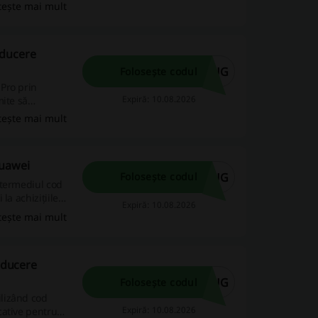
de tehnologie
tește mai mult
educere
AUG
Folosește codul
Pro prin
Expiră: 10.08.2026
mite să
tește mai mult
Huawei
AUG
Folosește codul
ntermediul cod
la achizițiile
Expiră: 10.08.2026
tește mai mult
educere
AUG
Folosește codul
lizând cod
Expiră: 10.08.2026
cative pentru