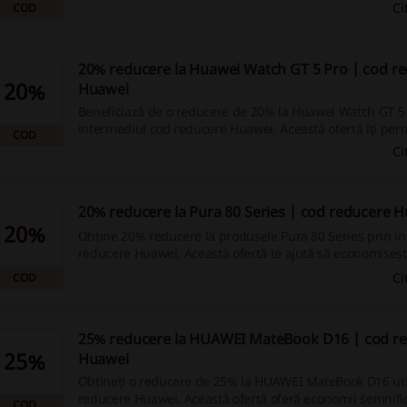
ofertă este ideală pentru cei care doresc să beneficieze 
Ci
COD
de înaltă calitate.
20% reducere la Huawei Watch GT 5 Pro | cod r
20%
Huawei
Beneficiază de o reducere de 20% la Huawei Watch GT 5 
intermediul cod reducere Huawei. Această ofertă îți per
COD
achiziționezi un smartwatch de top la un preț mai mic.
Ci
20% reducere la Pura 80 Series | cod reducere 
20%
Obține 20% reducere la produsele Pura 80 Series prin i
reducere Huawei. Această ofertă te ajută să economisești 
tale online.
Ci
COD
25% reducere la HUAWEI MateBook D16 | cod r
25%
Huawei
Obțineți o reducere de 25% la HUAWEI MateBook D16 uti
reducere Huawei. Această ofertă oferă economii semnifi
COD