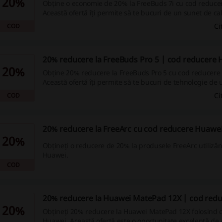
20%
Obține o economie de 20% la FreeBuds 7i cu cod reduce
Această ofertă îți permite să te bucuri de un sunet de cal
mai accesibil.
Ci
COD
20% reducere la FreeBuds Pro 5 | cod reducere
20%
Obține 20% reducere la FreeBuds Pro 5 cu cod reducere
Această ofertă îți permite să te bucuri de tehnologie de 
generație la un preț mai mic.
Ci
COD
20% reducere la FreeArc cu cod reducere Huawe
20%
Obțineți o reducere de 20% la produsele FreeArc utilizâ
Huawei.
COD
20% reducere la Huawei MatePad 12X | cod red
20%
Obțineți 20% reducere la Huawei MatePad 12X folosind 
Huawei. Această ofertă este o oportunitate excelentă de 