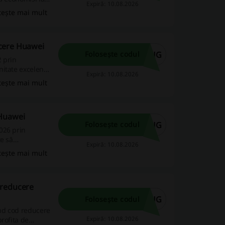
Expiră: 10.08.2026
tește mai mult
cere Huawei
AUG
Folosește codul
 prin
nitate excelentă
Expiră: 10.08.2026
ai accesibil.
tește mai mult
 Huawei
AUG
Folosește codul
026 prin
e să
Expiră: 10.08.2026
 de înaltă
tește mai mult
 reducere
AUG
Folosește codul
nd cod reducere
Expiră: 10.08.2026
rofita de