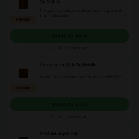
ItelMobile
În August cumperi articolele preferate la preț mai
mic! Profită acum!
PROMO
Profită de ofertă
Expiră: În desfășurare
Livrare gratuită la ItelMobile
Livrare Gratuita pentru comenzi mai mari de 89 lei.
PROMO
Profită de ofertă
Expiră: În desfășurare
Produse Super Hot