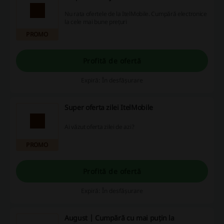
Nu rata ofertele de la ItelMobile. Cumpără electronice
la cele mai bune prețuri
PROMO
Profită de ofertă
Expiră: În desfășurare
Super oferta zilei ItelMobile
Ai văzut oferta zilei de azi?
PROMO
Profită de ofertă
Expiră: În desfășurare
August | Cumpără cu mai puțin la