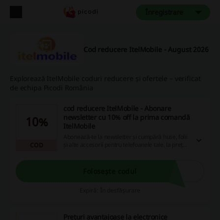
Înregistrare
Cod reducere ItelMobile - August 2026
Explorează ItelMobile coduri reducere și ofertele – verificat
de echipa Picodi România
cod reducere ItelMobile - Abonare
newsletter cu 10% off la prima comandă
10%
ItelMobile
Abonează-te la newsletter și cumpără huse, folii
și alte accesorii pentru telefoanele tale, la preț
COD
redus. Profită acum.
Folosește codul
Expiră: În desfășurare
Prețuri avantajoase la electronice