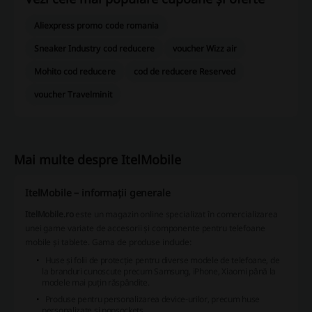
Aliexpress promo code romania
Sneaker Industry cod reducere
voucher Wizz air
Mohito cod reducere
cod de reducere Reserved
voucher Travelminit
Mai multe despre ItelMobile
ItelMobile – informații generale
ItelMobile.ro
este un magazin online specializat în comercializarea
unei game variate de accesorii și componente pentru telefoane
mobile și tablete. Gama de produse include:
Huse și folii de protecție pentru diverse modele de telefoane, de
la branduri cunoscute precum Samsung, iPhone, Xiaomi până la
modele mai puțin răspândite.
Produse pentru personalizarea device-urilor, precum huse
personalizate și popsockets.