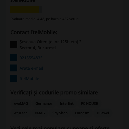
ItelMobile
Evaluare medie: 4.48, pe baza a 457 voturi
Contact ItelMobile:
Șoseaua Olteniței nr 125b etaj 2
Sector 4, București
0215554835
Arată e-mail
ItelMobile
Verificați și codurile promo similare
evoMAG
Germanos
Interlink
PC HOUSE
AtuTech
eMAG
Spy Shop
Eurogsm
Huawei
Vezi cele mai populare cupoane și oferte