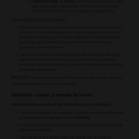
Online prin plată cu cardul
: La finalizarea comenzii, puteți
opta pentru plata electronică, folosind un card bancar.
Detaliile tranzacției sunt securizate și confidențiale.
Note suplimentare privind plata:
Dacă produsul este returnat într-o stare în care nu mai poate fi
vândut ca și nou, ItelMobile.ro își rezervă dreptul de a solicita o
taxă pentru readucerea în stadiul inițial (dacă este posibil) sau
pentru a acoperi diferența de preț rezultată din vânzarea
produsului ca second-hand.
Valoarea maxima a obligațiilor ItelMobile.ro față de clienți, în
cazul nelivrării sau livrarii necorespunzătoare a produselor,
reprezintă valoarea sumelor primite de la clienți exclusiv pentru
produsele comandate.
EXCLUSIV:
Detalii suplimentare referitoare la alte condiții de plată
sau eventuale taxe nu sunt menționate.
ItelMobile – costuri și metode de livrare
Metodele de livrare oferite de iTelMobile sunt următoarele:
Livrarea produselor se realizează exclusiv pe teritoriul României,
prin intermediul firmei de curierat
Sameday
.
Coletul este bine ambalat pentru a asigura că ajunge în condiții
optime la destinație.
Adresa de livrare poate fi diferită față de cea din buletin.