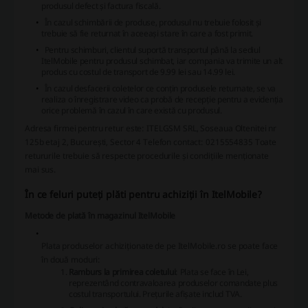
produsul defect și factura fiscală.
În cazul schimbării de produse, produsul nu trebuie folosit și
trebuie să fie returnat în aceeași stare în care a fost primit.
Pentru schimburi, clientul suportă transportul până la sediul
ItelMobile pentru produsul schimbat, iar compania va trimite un alt
produs cu costul de transport de 9.99 lei sau 14.99 lei.
În cazul desfacerii coletelor ce conțin produsele returnate, se va
realiza o înregistrare video ca probă de recepție pentru a evidenția
orice problemă în cazul în care există cu produsul.
Adresa firmei pentru retur este: ITELGSM SRL, Soseaua Oltenitei nr
125b etaj 2, București, Sector 4
Telefon contact: 0215554835
Toate
retururile trebuie să respecte procedurile și condițiile menționate
mai sus.
În ce feluri puteți plăti pentru achiziții în ItelMobile?
Metode de plată în magazinul ItelMobile
Plata produselor achiziționate de pe ItelMobile.ro se poate face
în două moduri:
Ramburs la primirea coletului
: Plata se face în Lei,
reprezentând contravaloarea produselor comandate plus
costul transportului. Prețurile afișate includ TVA.