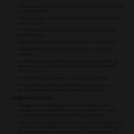
Notificarea de returnare trebuie efectuată în termen de 14 zile de
la primirea coletului.
Produsul returnat trebuie să fie însoțit de factura originală sau o
copie a acesteia.
În momentul returnării, trebuie completat formularul de retur
disponibil pe site.
Returnarea se face exclusiv prin curier rapid, cu ramburs 0 lei.
Coletul trebuie să conțină numele persoanei care a plasat
comanda.
Costurile de transport pentru retur sunt suportate de client, iar
sumele achitate pentru produs nu se restituie prin intermediul
firmei de curierat.
Pentru rambursarea banilor, se va furniza un cont IBAN.
Produsul trebuie returnat în ambalajul original, care să nu
permită deteriorarea acestuia pe durata transportului.
Condiții speciale de retur
:
Compania se rezervă dreptul de a refuza returul sau de a
percepe o taxă de până la 30% din prețul produsului în cazul în
care produsul prezintă urme de folosire sau deteriorare.
Dacă produsul sosit este defect sau are probleme, clientul trebuie
să contacteze ItelMobile la numărul de telefon 0215554835 sau
prin e-mail la adresa suport@itelmobile.ro, furnizând imagini cu