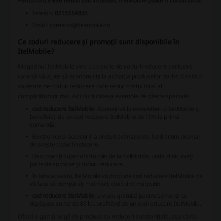
Pentru orice alte detalii sau întrebări, iTelMobile poate fi contactat la:
Telefon:
0215554835
Email:
comenzi@itelmobile.ro
Ce coduri reducere și promoții sunt disponibile în
ItelMobile?
Magazinul ItelMobile vine cu o serie de coduri reducere exclusive
care să vă ajute să economisiți la achiziția produselor dorite. Există o
varietate de coduri reducere care reduc costul total al
cumpărăturilor dvs. Aici sunt câteva exemple de oferte speciale:
cod reducere ItelMobile
: Abonaţi-vă la newsletter-ul ItelMobile şi
beneficiaţi de un cod reducere ItelMobile de 10% la prima
comandă.
Electronice şi accesorii la preţuri avantajoase, luaţi acum avantaj
de aceste coduri reducere.
Descoperiţi Super oferta zilei de la ItelMobile, unde zilnic aveţi
parte de surprize şi coduri reducere.
În luna aceasta, ItelMobile vă propune cod reducere ItelMobile ce
vă face să cumpăraţi mai mult, cheltuind mai puțin.
cod reducere ItelMobile
: Livrare gratuită pentru comenzi ce
depăşesc suma de 89 lei, profitând de un cod reducere ItelMobile.
Oferă o gamă largă de produse cu reduceri substanţiale, aşa că nu