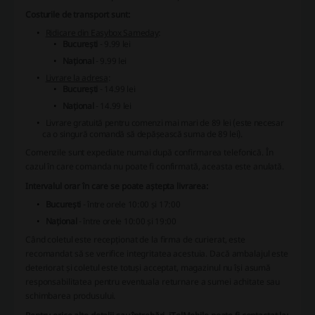
Costurile de transport sunt:
Ridicare din Easybox Sameday
:
București
- 9.99 lei
Național
- 9.99 lei
Livrare la adresa
:
București
- 14.99 lei
Național
- 14.99 lei
Livrare gratuită pentru comenzi mai mari de 89 lei (este necesar
ca o singură comandă să depășească suma de 89 lei).
Comenzile sunt expediate numai după confirmarea telefonică. În
cazul în care comanda nu poate fi confirmată, aceasta este anulată.
Intervalul orar în care se poate aștepta livrarea:
București
- între orele 10:00 și 17:00
Național
- între orele 10:00 și 19:00
Când coletul este recepționat de la firma de curierat, este
recomandat să se verifice integritatea acestuia. Dacă ambalajul este
deteriorat și coletul este totuși acceptat, magazinul nu își asumă
responsabilitatea pentru eventuala returnare a sumei achitate sau
schimbarea produsului.