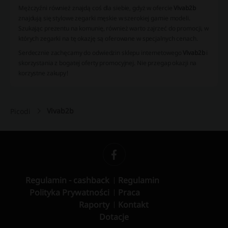
Mężczyźni również znajdą coś dla siebie, gdyż w ofercie
Vivab2b
znajdują się stylowe zegarki męskie w szerokiej gamie modeli.
Szukając prezentu na komunię, również warto zajrzeć do promocji, w
których zegarki na tę okazję są oferowane w specjalnych cenach.
Serdecznie zachęcamy do odwiedzin sklepu internetowego
Vivab2b
i
skorzystania z bogatej oferty promocyjnej. Nie przegap okazji na
korzystne zakupy!
Vivab2b
Picodi
Regulamin - cashback
Regulamin
Polityka Prywatności
Praca
Raporty
Kontakt
Dotacje