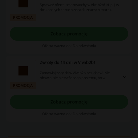
Sprawdź ofertę smartwatchy w Vivab2b! Kupuj w
doskonałych cenach zegarki znanych marek.
PROMOCJA
Zobacz promocję
Oferta ważna do: Do odwołania
Zwroty do 14 dni w Vivab2b!
Zamawiaj zegarki w Vivab2b bez obaw! Nie
obawiaj się nietrafionego prezentu, bo w
Vivab2b masz 14 dni na odesłanie zakupionego
PROMOCJA
produktu. Sprawdź!
Zobacz promocję
Oferta ważna do: Do odwołania