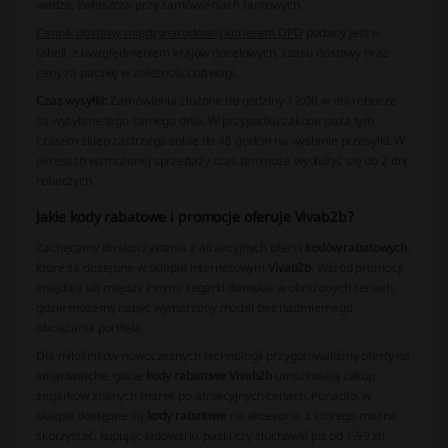
wadze, zwłaszcza przy zamówieniach hurtowych.
Cennik dostawy międzynarodowej Kurierem DPD
podany jest w
tabeli, z uwzględnieniem krajów docelowych, czasu dostawy oraz
ceny za paczkę w zależności od wagi.
Czas wysyłki:
Zamówienia złożone do godziny 12:00 w dni robocze
są wysyłane tego samego dnia. W przypadku zakupu poza tym
czasem sklep zastrzega sobie do 48 godzin na wysłanie przesyłki. W
okresach wzmożonej sprzedaży czas ten może wydłużyć się do 2 dni
roboczych.
Jakie kody rabatowe i promocje oferuje Vivab2b?
Zachęcamy do skorzystania z atrakcyjnych ofert i
kodów rabatowych
,
które są dostępne w sklepie internetowym
Vivab2b
. Wśród promocji
znajdują się między innymi zegarki damskie w obniżonych cenach,
gdzie możemy nabyć wymarzony model bez nadmiernego
obciążania portfela.
Dla miłośników nowoczesnych technologii przygotowaliśmy oferty na
smartwatche, gdzie
kody rabatowe Vivab2b
umożliwiają zakup
zegarków znanych marek po atrakcyjnych cenach. Ponadto, w
sklepie dostępne są
kody rabatowe
na akcesoria, z którego można
skorzystać, kupując ładowarki, paski czy słuchawki już od 1,99 zł!