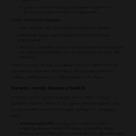
System PayPal
: Dostępna opcja regulowania płatności w
systemie międzynarodowych transakcji online.
System Przelewy24 obsługuje:
Karty płatnicze:
Visa, Visa Electron, MasterCard, Maestro.
ePrzelewy:
Szeroki wybór banków do realizacji przelewu
internetowego.
ePłatności:
Możliwość płatności dla klientów określonych banków,
m.in. Deutsche Bank Polska S.A., ING Bank Śląski S.A., czy Crédit
Agricole S.A.
Podane sposoby płatności zapewniają bezpieczeństwo i komfort
dokonywania transakcji, umożliwiając klientom wybór metody
najlepiej odpowiadającej ich indywidualnym potrzebom.
Warunki i metody dostawy w Vivab2b
W sklepie Vivab2b istnieje możliwość skorzystania z różnych
sposobów dostawy zamówień, by zapewnić klientom wygodę oraz
bezpieczeństwo otrzymania przesyłek. Dostępne są następujące
opcje:
Firma kurierska DPD
: To opcja, która zapewnia szybką i
bezpieczną dostawę. Kurier DPD dostarczy zamówienie pod
wskazany adres, a klient otrzyma link do śledzenia przesyłki online.