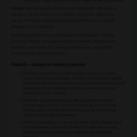
Skorzystaj z opcji zgłoszenia zwrotu i wypełnij wymagane pola.
Uwaga:
Niezbędne jest umieszczenie na przesyłce informacji o
numerze zwrotu. Numer ten otrzymasz w procesie zgłaszania
zwrotu. Przesyłka nieposiadająca takiej informacji nie zostanie
przyjęta przez hurtownię!
Kompletny produkt (na przykład zegarek z pudełkiem, torebką,
instrukcją obsługi, kartą gwarancyjną, ładowarką, dodatkowym
paskiem, teleskopami itp.) wymaga zwrotu wraz z wszystkimi
należącymi do niego elementami.
Vivab2b – dostępne metody płatności
Przelew:
Po złożeniu zamówienia klient otrzyma na maila
numer rachunku bankowego, na który należy dokonać wpłaty.
Możliwość wykonania przelewu przez Internet, pocztę lub bank
tradycyjny. Po zaksięgowaniu wpłaty, zamówienie zostaje
przetworzone do realizacji.
Pobranie:
Opcja płatności gotówką przy odbiorze towaru
bezpośrednio u kuriera, listonosza lub w placówce Poczty
Polskiej. Jest to metoda płatności wiążąca się z dodatkową
opłatą za realizację zamówienia.
Płatność elektroniczna:
Proces płatności online odbywa się za
pośrednictwem systemu Przelewy24. Po wybraniu tej opcji,
klient jest przekierowywany na platformę do dokonania
płatności.