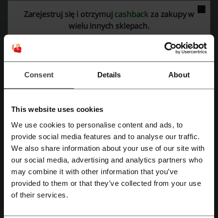
Zarejestruj się i otrzymuj
cashback
za zakupy w
wielu innych sklepach.
Najważniejsze informacje o Vivab2b
przygotowane przez zespół Picodi Polska:
Co wiemy o sklepie Vivab2b?
Consent
Details
About
Vivab2b to hurtownia internetowa, która skupia się na dystrybucji
szerokiej gamy zegarków i smartwatchów. Jest to miejsce, gdzie
klienci biznesowi mogą zaopatrzyć swój sklep w najnowsze i modne
czasomierze wszystkich typów, od klasycznych modeli po
This website uses cookies
najnowocześniejsze smartwatche i smartbandy. Hurtownia oferuje
We use cookies to personalise content and ads, to
także możliwość sprzedaży produktów w modelu dropshipping.
Zarejestruj się przez Facebooka
provide social media features and to analyse our traffic.
Asortyment:
We also share information about your use of our site with
Smartwatche
: Eleganckie i funkcjonalne smartwatche dostępne w
our social media, advertising and analytics partners who
wielu modelach i kolorach, dostosowane do potrzeb zarówno
Zarejestruj się przez konto Google
użytkowników biznesowych, jak i sportowych, od marek takich jak
may combine it with other information that you’ve
Giewont i Gravity.
provided to them or that they’ve collected from your use
Smartbandy
: Praktyczne opaski fitness marki Giewont i Rubicon,
Zarejestruj się przez swój e-mail
of their services.
które pozwalają na monitorowanie aktywności fizycznej oraz są
pomocne w codziennym życiu.
Zegarki Damskie i Męskie
: Szeroki wybór zegarków dla kobiet i