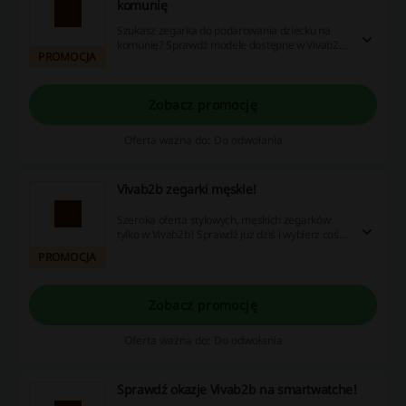
komunię
Szukasz zegarka do podarowania dziecku na
komunię? Sprawdź modele dostępne w Vivab2b i
PROMOCJA
kupuj w doskonałych cenach!
Zobacz promocję
Oferta ważna do: Do odwołania
Vivab2b zegarki męskie!
Szeroka oferta stylowych, męskich zegarków
tylko w Vivab2b! Sprawdź już dziś i wybierz coś
dla siebie lub bliskiej osoby!
PROMOCJA
Zobacz promocję
Oferta ważna do: Do odwołania
Sprawdź okazje Vivab2b na smartwatche!