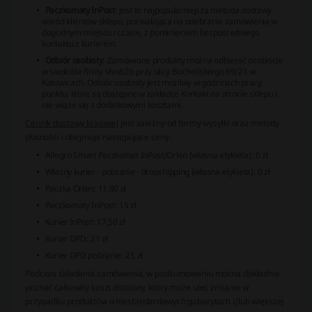
Paczkomaty InPost
: Jest to najpopularniejsza metoda dostawy
wśród klientów sklepu, pozwalająca na odebranie zamówienia w
dogodnym miejscu i czasie, z pominięciem bezpośredniego
kontaktu z kurierem.
Odbiór osobisty
: Zamówione produkty można odbierać osobiście
w siedzibie firmy Vivab2b przy ulicy Bocheńskiego 69/21 w
Katowicach. Odbiór osobisty jest możliwy w godzinach pracy
punktu, które są dostępne w zakładce Kontakt na stronie sklepu i
nie wiąże się z dodatkowymi kosztami.
Cennik dostawy krajowej
jest zależny od formy wysyłki oraz metody
płatności i obejmuje następujące ceny:
Allegro Smart Paczkomat InPost/Orlen (własna etykieta): 0 zł
Własny kurier - pobranie - dropshipping (własna etykieta): 0 zł
Paczka Orlen: 11,80 zł
Paczkomaty InPost: 15 zł
Kurier InPost: 17,50 zł
Kurier DPD: 21 zł
Kurier DPD pobranie: 25 zł
Podczas składania zamówienia, w podsumowaniu można dokładnie
poznać całkowity koszt dostawy, który może ulec zmianie w
przypadku produktów o niestandardowych gabarytach i/lub większej