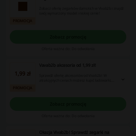
Zobacz ofertę zegarków damskich w Vivab2b i znajdź
swój wymarzony model i niskiej cenie!
PROMOCJA
Zobacz promocję
Oferta ważna do: Do odwołania
Vavab2b akcesoria od 1,99 zł!
1,99 zł
Sprawdź ofertę akcesoriów od Vivab2b! W
atrakcyjnych cenach możesz kupić ładowarki,
paski, słuchawki i wiele innych. Sprawdź!
PROMOCJA
Zobacz promocję
Oferta ważna do: Do odwołania
Okazja Vivab2b! Sprawdź zegarki na