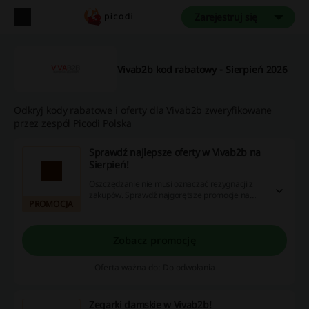
Zarejestruj się
Vivab2b kod rabatowy - Sierpień 2026
Odkryj kody rabatowe i oferty dla Vivab2b zweryfikowane
przez zespół Picodi Polska
Sprawdź najlepsze oferty w Vivab2b na
Sierpień!
Oszczędzanie nie musi oznaczać rezygnacji z
zakupów. Sprawdź najgorętsze promocje na
PROMOCJA
Sierpień i ciesz się z niskich cen!
Zobacz promocję
Oferta ważna do: Do odwołania
Zegarki damskie w Vivab2b!