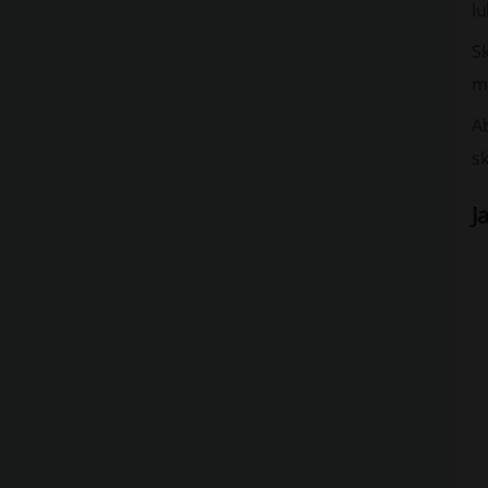
l
Sk
m
A
sk
J