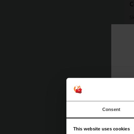
C
Sk
p
pr
s
Dl
k
ta
s
D
d
Consent
a 
S
This website uses cookies
m