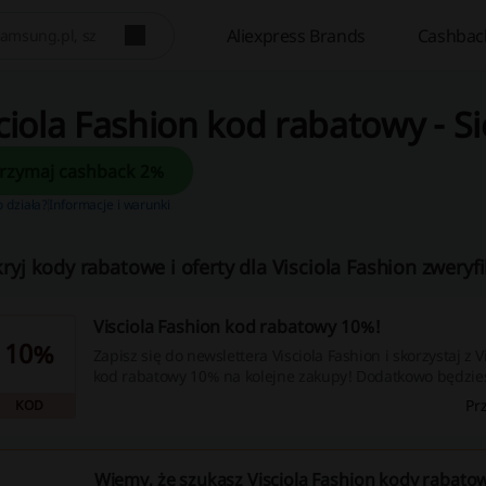
Aliexpress Brands
Cashbac
ciola Fashion kod rabatowy - S
Otrzymaj cashback 2%
o działa?
Informacje i warunki
ryj kody rabatowe i oferty dla Visciola Fashion zweryf
Visciola Fashion kod rabatowy 10%!
10%
Zapisz się do newslettera Visciola Fashion i skorzystaj z V
kod rabatowy 10% na kolejne zakupy! Dodatkowo będziesz na bieżąco z
aktualnymi promocjami!
Pr
KOD
Wiemy, że szukasz Visciola Fashion kody rabatow