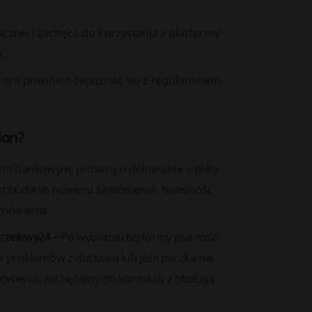
icznej i zachęca do korzystania z platformy
.
lient powinien zapoznać się z
regulaminem
ion?
ewem bankowym, prosimy o dokonanie wpłaty
est podanie numeru zamówienia. Należność
amówienia.
 Przelewy24 –
Po wybraniu tej formy płatności
k problemów z dostawą lub jeśli paczka nie
mówienia, zachęcamy do kontaktu z obsługą