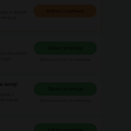
Odbierz cashback
akupy w Visciola
 zwrot za
Zobacz promocję
coś dla siebie!
 niego!
Oferta ważna do: Do odwołania
% taniej!
Zobacz promocję
zystaj z
ele więcej!
Oferta ważna do: Do odwołania
Zobacz promocję