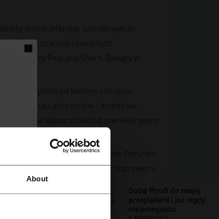
dzieży online, oferując szeroki wybór
odzieży od znanych i cenionych
La Martina czy Paul and Shark. Zakupy w
jdziemy wszystko od
bielizny i strojów
raknie również
akcesoriów i dodatków
,
y mogą również wybierać wśród szerokiej gamy
uzy
,
jeansy
,
koszule
i
koszulki polo
. Ponadto
ki. Mężczyźni znajdą także
buty
oraz
swetry
,
About
Dodaj Picodi do swojej
przeglądarki i już nigdy
m
Sale
, gdzie dostępne są produkty z outletu i
nie przegapisz
CASHBACKU