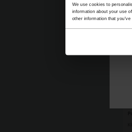
We use cookies to personalis
W
information about your use of
t
other information that you’ve
o
A
S
z
m
P
z
R
Po
K