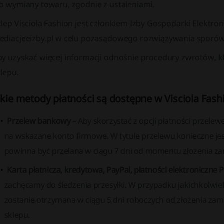
ub wymiany towaru, zgodnie z ustaleniami.
lep Visciola Fashion jest członkiem Izby Gospodarki Elektron
ediacjeeizby.pl w celu pozasądowego rozwiązywania sporów
by uzyskać więcej informacji odnośnie procedury zwrotów, k
lepu.
akie metody płatności są dostępne w Visciola Fash
Przelew bankowy –
Aby skorzystać z opcji płatności przel
na wskazane konto firmowe. W tytule przelewu konieczne j
powinna być przelana w ciągu 7 dni od momentu złożenia z
Karta płatnicza, kredytowa, PayPal, płatności elektroniczne
zachęcamy do śledzenia przesyłki. W przypadku jakichkolwie
zostanie otrzymana w ciągu 5 dni roboczych od złożenia za
sklepu.