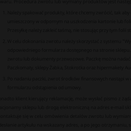
owaru. Procedura zwrotu lub wymiany produktów jest następ
Należy spakować produkty, które chcemy zwrócić, tak aby
umieszczony w odpornym na uszkodzenia kartonie lub fol
Przesyłkę należy zakleić taśmą, nie stosując przy tym folii s
W celu dokonania zwrotu należy skorzystać z systemu "W
odpowiedniego formularza dostępnego na stronie sklepu. 
zwrotu lub dokumenty przewozowe. Paczkę można nadać w 
Paczkomaty, sklepy Żabka, Stokrotka oraz hipermakety Au
Po nadaniu paczki, zwrot środków finansowych nastąpi w
formularzu odstąpienia od umowy.
onadto klient kierujący reklamację, może wysłać pismo z ż
tacjonarny sklepu lub drogą elektroniczną na adres e-mail s
kontaktuje się w celu omówienia detalów zwrotu lub wymiany
desłanie artykułu na wskazany adres, a po jego otrzymaniu