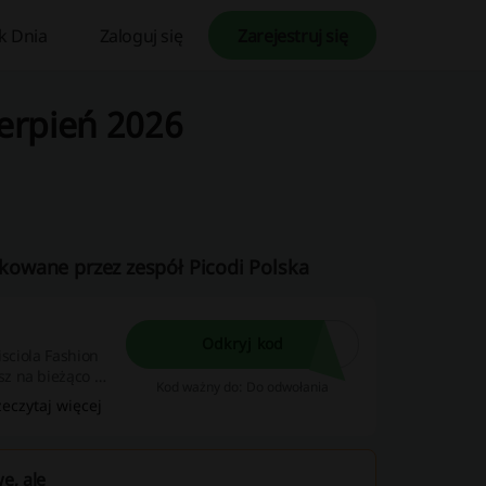
k Dnia
Zaloguj się
Zarejestruj się
ierpień 2026
ikowane przez zespół Picodi Polska
Odkryj kod
isciola Fashion
Kod ważny do: Do odwołania
zeczytaj więcej
e, ale