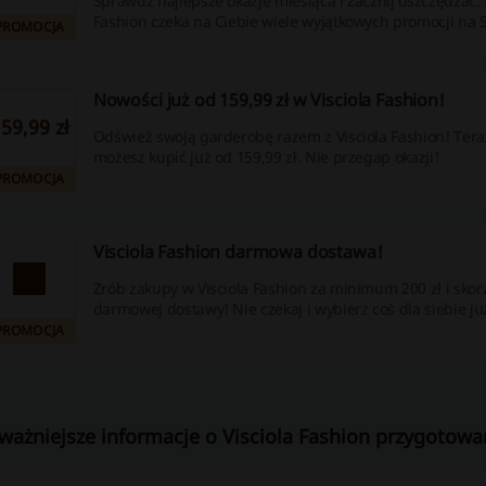
Sprawdź najlepsze okazje miesiąca i zacznij oszczędzać. 
Fashion czeka na Ciebie wiele wyjątkowych promocji na S
PROMOCJA
Nowości już od 159,99 zł w Visciola Fashion!
59,99 zł
Odśwież swoją garderobę razem z Visciola Fashion! Ter
możesz kupić już od 159,99 zł. Nie przegap okazji!
PROMOCJA
Visciola Fashion darmowa dostawa!
Zrób zakupy w Visciola Fashion za minimum 200 zł i skorz
darmowej dostawy! Nie czekaj i wybierz coś dla siebie już
PROMOCJA
ważniejsze informacje o Visciola Fashion przygotowan