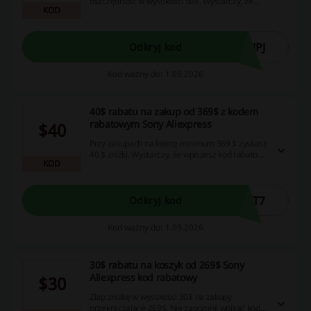
oszczędność w wysokości 50$. Wystarczy, że
KOD
podczas zakupu wpiszesz odpowiedni kod.
JPJ
Odkryj kod
Kod ważny do: 1.09.2026
40$ rabatu na zakup od 369$ z kodem
rabatowym Sony Aliexpress
$40
Przy zakupach na kwotę minimum 369 $ zyskasz
40 $ zniżki. Wystarczy, że wpiszesz kod rabatowy
KOD
podczas finalizacji zamówienia.
GT7
Odkryj kod
Kod ważny do: 1.09.2026
30$ rabatu na koszyk od 269$ Sony
Aliexpress kod rabatowy
$30
Złap zniżkę w wysokości 30$ na zakupy
przekraczające 269$. Nie zapomnij wpisać kodu