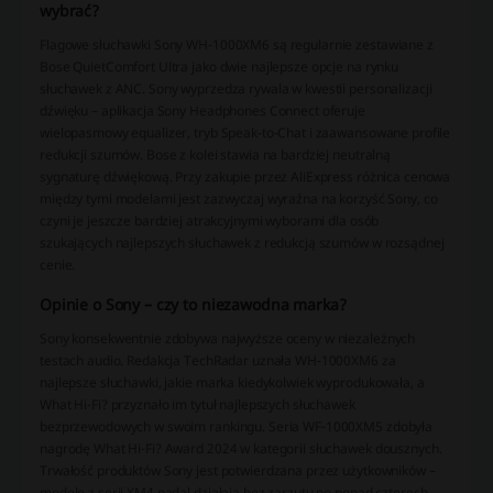
wybrać?
Flagowe słuchawki Sony WH-1000XM6 są regularnie zestawiane z
Bose QuietComfort Ultra jako dwie najlepsze opcje na rynku
słuchawek z ANC. Sony wyprzedza rywala w kwestii personalizacji
dźwięku – aplikacja Sony Headphones Connect oferuje
wielopasmowy equalizer, tryb Speak-to-Chat i zaawansowane profile
redukcji szumów. Bose z kolei stawia na bardziej neutralną
sygnaturę dźwiękową. Przy zakupie przez AliExpress różnica cenowa
między tymi modelami jest zazwyczaj wyraźna na korzyść Sony, co
czyni je jeszcze bardziej atrakcyjnymi wyborami dla osób
szukających najlepszych słuchawek z redukcją szumów w rozsądnej
cenie.
Opinie o Sony – czy to niezawodna marka?
Sony konsekwentnie zdobywa najwyższe oceny w niezależnych
testach audio. Redakcja TechRadar uznała WH-1000XM6 za
najlepsze słuchawki, jakie marka kiedykolwiek wyprodukowała, a
What Hi-Fi? przyznało im tytuł najlepszych słuchawek
bezprzewodowych w swoim rankingu. Seria WF-1000XM5 zdobyła
nagrodę What Hi-Fi? Award 2024 w kategorii słuchawek dousznych.
Trwałość produktów Sony jest potwierdzana przez użytkowników –
modele z serii XM4 nadal działają bez zarzutu po ponad czterech