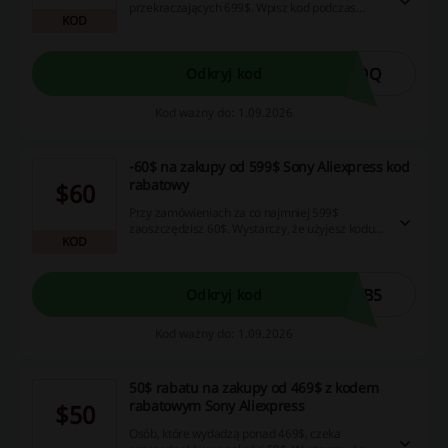
przekraczających 699$. Wpisz kod podczas
KOD
finalizacji zamówienia, aby skorzystać z oferty.
LQQ
Odkryj kod
Kod ważny do: 1.09.2026
-60$ na zakupy od 599$ Sony Aliexpress kod
rabatowy
$60
Przy zamówieniach za co najmniej 599$
zaoszczędzisz 60$. Wystarczy, że użyjesz kodu
KOD
rabatowego podczas finalizacji zakupu.
KB5
Odkryj kod
Kod ważny do: 1.09.2026
50$ rabatu na zakupy od 469$ z kodem
rabatowym Sony Aliexpress
$50
Osób, które wydadzą ponad 469$, czeka