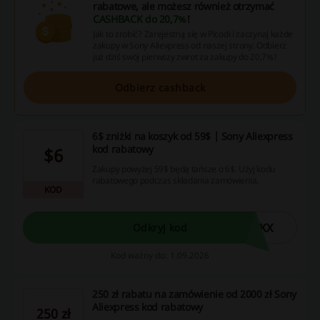
rabatowe, ale możesz również otrzymać
CASHBACK do 20,7%
!
Jak to zrobić? Zarejestruj się w Picodi i zaczynaj każde
zakupy w Sony Aliexpress od naszej strony. Odbierz
już dziś swój pierwszy zwrot za zakupy do 20,7%!
Odbierz cashback
6$ zniżki na koszyk od 59$ | Sony Aliexpress
kod rabatowy
$6
Zakupy powyżej 59$ będą tańsze o 6$. Użyj kodu
rabatowego podczas składania zamówienia.
KOD
DKX
Odkryj kod
Kod ważny do: 1.09.2026
250 zł rabatu na zamówienie od 2000 zł Sony
Aliexpress kod rabatowy
250 zł