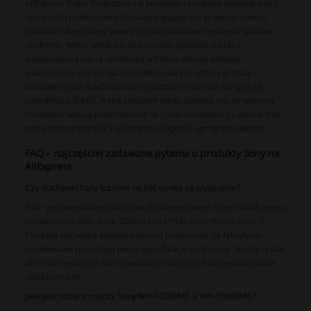
AliExpress Buyer Protection – w przypadku produktu niezgodnego z
opisem lub problemów z dostawą kupujący ma prawo do zwrotu
środków lub wymiany towaru za pośrednictwem systemu sporów
platformy. Warto wiedzieć, że Sony jako globalna marka z
autoryzowaną siecią serwisową w Polsce oferuje obsługę
gwarancyjną również dla produktów zakupionych za granicą –
warunkiem jest dowód zakupu i zgodność modelu z europejską
specyfikacją (EAN). Przed zakupem warto upewnić się, że wybrany
model jest wersją przeznaczoną na rynek europejski, co gwarantuje
pełną kompatybilność z lokalnymi usługami i oprogramowaniem.
FAQ – najczęściej zadawane pytania o produkty Sony na
AliExpress
Czy słuchawki Sony kupione na AliExpress są oryginalne?
Tak – pod warunkiem zakupu w oficjalnym sklepie Sony na AliExpress
(oznaczonym jako „Sony Official Store" lub „Sony Brand Store").
Produkty pochodzą bezpośrednio od producenta, są fabrycznie
zapakowane i posiadają pełną specyfikację techniczną. Należy unikać
ofert od nieznanych sprzedawców oferujących Sony w podejrzanie
niskich cenach.
Jaka jest różnica między Sony WH-1000XM5 a WH-1000XM6?