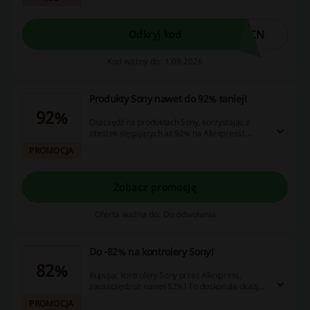
OCN
Odkryj kod
Kod ważny do: 1.09.2026
Produkty Sony nawet do 92% taniej!
92%
Oszczędź na produktach Sony, korzystając z
obniżek sięgających aż 92% na Aliexpress!
Przeglądając ofertę, znajdziesz atrakcyjne ceny
PROMOCJA
na urządzenia tej popularnej marki.
Zobacz promocję
Oferta ważna do: Do odwołania
Do -82% na kontrolery Sony!
82%
Kupując kontrolery Sony przez Aliexpress,
zaoszczędzisz nawet 82%! To doskonała okazja,
aby wzbogacić swoją kolekcję sprzętu
PROMOCJA
gamingowego.