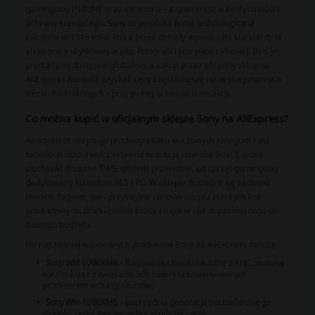
gamingowy INZONE oraz akcesoria – z gwarancją autentyczności i
ochroną kupującego. Sony to japońska firma technologiczna
założona w 1946 roku, która przez dekady wyznaczała standardy w
elektronice użytkowej, audio, fotografii i rozrywce cyfrowej. Dziś jej
produkty są dostępne globalnie, a zakup przez oficjalny sklep na
AliExpress pozwala uzyskać ceny często niższe niż w stacjonarnych
sieciach handlowych – przy pełnej ochronie transakcji.
Co można kupić w oficjalnym sklepie Sony na AliExpress?
Asortyment obejmuje produkty z kilku kluczowych kategorii – od
topowych słuchawek z aktywną redukcją szumów (ANC), przez
słuchawki douszne TWS, głośniki przenośne, po sprzęt gamingowy
dedykowany konsolom PS5 i PC. W sklepie dostępne są zarówno
modele flagowe, jak i przystępne cenowo opcje z niższych linii
produktowych, dzięki czemu każdy znajdzie coś dopasowanego do
swojego budżetu.
Do najchętniej kupowanych produktów Sony na AliExpress należą:
Sony WH-1000XM6
– flagowe słuchawki nauszne z ANC, złożoną
konstrukcją z zawiasami, 30h baterii i zaawansowanym
procesorem redukcji szumów,
Sony WH-1000XM5
– poprzednia generacja bestsellerowego
modelu, nadal topowy wybór w niższej cenie,