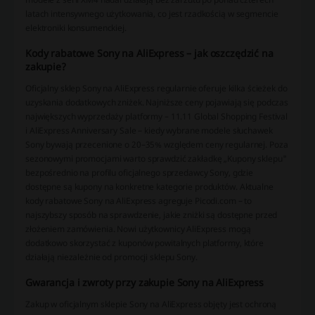
latach intensywnego użytkowania, co jest rzadkością w segmencie
elektroniki konsumenckiej.
Kody rabatowe Sony na AliExpress – jak oszczędzić na
zakupie?
Oficjalny sklep Sony na AliExpress regularnie oferuje kilka ścieżek do
uzyskania dodatkowych zniżek. Najniższe ceny pojawiają się podczas
największych wyprzedaży platformy – 11.11 Global Shopping Festival
i AliExpress Anniversary Sale – kiedy wybrane modele słuchawek
Sony bywają przecenione o 20–35% względem ceny regularnej. Poza
sezonowymi promocjami warto sprawdzić zakładkę „Kupony sklepu"
bezpośrednio na profilu oficjalnego sprzedawcy Sony, gdzie
dostępne są kupony na konkretne kategorie produktów. Aktualne
kody rabatowe Sony na AliExpress agreguje Picodi.com – to
najszybszy sposób na sprawdzenie, jakie zniżki są dostępne przed
złożeniem zamówienia. Nowi użytkownicy AliExpress mogą
dodatkowo skorzystać z kuponów powitalnych platformy, które
działają niezależnie od promocji sklepu Sony.
Gwarancja i zwroty przy zakupie Sony na AliExpress
Zakup w oficjalnym sklepie Sony na AliExpress objęty jest ochroną