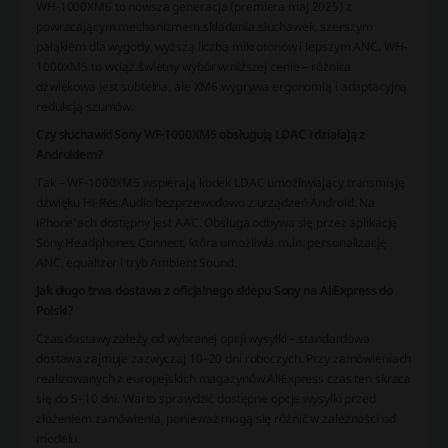
WH-1000XM6 to nowsza generacja (premiera maj 2025) z
powracającym mechanizmem składania słuchawek, szerszym
pałąkiem dla wygody, wyższą liczbą mikrofonów i lepszym ANC. WH-
1000XM5 to wciąż świetny wybór w niższej cenie – różnica
dźwiękowa jest subtelna, ale XM6 wygrywa ergonomią i adaptacyjną
redukcją szumów.
Czy słuchawki Sony WF-1000XM5 obsługują LDAC i działają z
Androidem?
Tak – WF-1000XM5 wspierają kodek LDAC umożliwiający transmisję
dźwięku Hi-Res Audio bezprzewodowo z urządzeń Android. Na
iPhone'ach dostępny jest AAC. Obsługa odbywa się przez aplikację
Sony Headphones Connect, która umożliwia m.in. personalizację
ANC, equalizer i tryb Ambient Sound.
Jak długo trwa dostawa z oficjalnego sklepu Sony na AliExpress do
Polski?
Czas dostawy zależy od wybranej opcji wysyłki – standardowa
dostawa zajmuje zazwyczaj 10–20 dni roboczych. Przy zamówieniach
realizowanych z europejskich magazynów AliExpress czas ten skraca
się do 5–10 dni. Warto sprawdzić dostępne opcje wysyłki przed
złożeniem zamówienia, ponieważ mogą się różnić w zależności od
modelu.