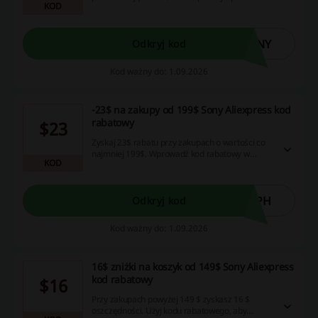
KOD
rabatowego przy finalizacji zamówienia.
4NY
Odkryj kod
Kod ważny do: 1.09.2026
-23$ na zakupy od 199$ Sony Aliexpress kod
rabatowy
$23
Zyskaj 23$ rabatu przy zakupach o wartości co
najmniej 199$. Wprowadź kod rabatowy w
KOD
trakcie finalizacji zamówienia.
FPH
Odkryj kod
Kod ważny do: 1.09.2026
16$ zniżki na koszyk od 149$ Sony Aliexpress
kod rabatowy
$16
Przy zakupach powyżej 149 $ zyskasz 16 $
oszczędności. Użyj kodu rabatowego, aby