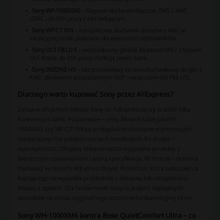
Sony WF-1000XM5
– flagowe słuchawki douszne TWS z ANC,
LDAC i do 36h pracy z etui ładującym,
Sony WF-C710N
– kompaktowe słuchawki douszne z ANC w
atrakcyjnej cenie, polecane dla większości użytkowników,
Sony ULT FIELD 5
– wodoodporny głośnik Bluetooth IP67 z trybem
ULT Boost, do 25h pracy i funkcją power bank,
Sony INZONE H9
– bezprzewodowy zestaw słuchawkowy do gier z
ANC, dźwiękiem przestrzennym 360° i wsparciem dla PS5 i PC.
Dlaczego warto kupować Sony przez AliExpress?
Zakup w oficjalnym sklepie Sony na AliExpress łączy w sobie kilka
konkretnych zalet. Po pierwsze – ceny. Modele takie jak WH-
1000XM5 czy WF-C710N są tu regularnie dostępne w promocjach
niedostępnych w polskich sieciach handlowych. Po drugie –
autentyczność. Oficjalny sklep oznacza oryginalne produkty z
fabrycznym opakowaniem i pełną specyfikacją. Po trzecie – ochrona
transakcji w ramach AliExpress Buyer Protection, która zabezpiecza
kupującego na wypadek problemów z dostawą lub niezgodności
towaru z opisem. Dla fanów marki Sony to jeden z najlepszych
sposobów na zakup oryginalnego sprzętu w konkurencyjnej cenie.
Sony WH-1000XM6 kontra Bose QuietComfort Ultra – co