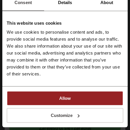
Consent
Details
About
Ocena kodów rabatowych dla Sinfashion
This website uses cookies
Średnia ocena: 4.51, na podstawie 224 głosów
We use cookies to personalise content and ads, to
Zarejestruj się przez Facebooka
provide social media features and to analyse our traffic.
kontakt Sinfashion.pl:
We also share information about your use of our site with
our social media, advertising and analytics partners who
Sinfashion
Zarejestruj się przez konto Google
may combine it with other information that you’ve
provided to them or that they’ve collected from your use
Zobacz także podobne kody i promocje
Zarejestruj się przez swój e-mail
of their services.
Mybutik
Flawless
Borgio
Venezia
MLE Collection
OCEANSAPART
Hultaj Polski
Allow
Bluestilo
Zalando
Rejestrując się potwierdzasz zapoznanie się i akceptację "
Regulaminu
” oraz
Sprawdź najpopularniejsze kupony i oferty
"
Polityki Prywatności.
"
Customize
X-kom kod rabatowy
kod rabatowy Dyson
Zarejestruj się i zarabiaj