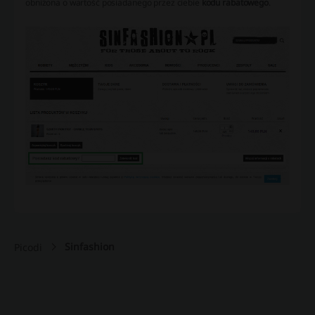
obniżona o wartość posiadanego przez ciebie
kodu rabatowego
.
Sinfashion
Picodi