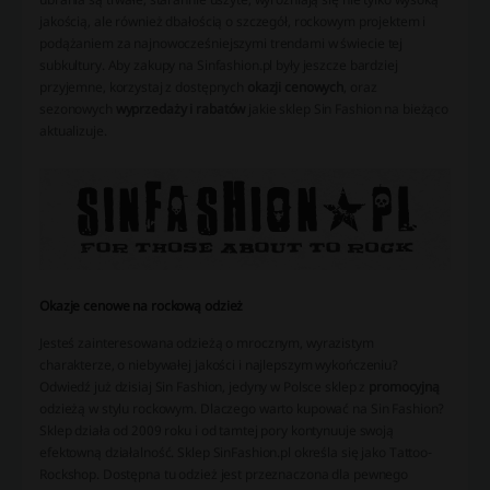
jakością, ale również dbałością o szczegół, rockowym projektem i
podążaniem za najnowocześniejszymi trendami w świecie tej
subkultury. Aby zakupy na Sinfashion.pl były jeszcze bardziej
przyjemne, korzystaj z dostępnych
okazji cenowych
, oraz
sezonowych
wyprzedaży i rabatów
jakie sklep Sin Fashion na bieżąco
aktualizuje.
Okazje cenowe na rockową odzież
Jesteś zainteresowana odzieżą o mrocznym, wyrazistym
charakterze, o niebywałej jakości i najlepszym wykończeniu?
Odwiedź już dzisiaj Sin Fashion, jedyny w Polsce sklep z
promocyjną
odzieżą w stylu rockowym. Dlaczego warto kupować na Sin Fashion?
Sklep działa od 2009 roku i od tamtej pory kontynuuje swoją
efektowną działalność. Sklep SinFashion.pl określa się jako Tattoo-
Rockshop. Dostępna tu odzież jest przeznaczona dla pewnego