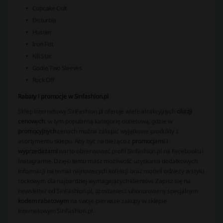
Cupcake Cult
Disturbia
Hustler
Iron Fist
Kill Star
Godie Two Sleeves
Rock Off
Rabaty i promocje w Sinfashion.pl
Sklep internetowy SinFashion.pl oferuje wiele atrakcyjnych
okazji
cenowych
, w tym popularną kategorię outletową, gdzie w
promocyjnych
cenach można zakupić wyjątkowe produkty z
asortymentu sklepu. Aby być na bieżąco z
promocjami i
wyprzedażami
warto obserwować profil Sinfashion.pl na Facebooku i
Instagramie. Dzięki temu masz możliwość uzyskania dodatkowych
informacji na temat najnowszych kolekcji oraz modeli odzieży w stylu
rockowym dla najbardziej wymagających klientów. Zapisz się na
newsletter od SinFashion.pl, azostaniesz uhonorowany specjalnym
kodem rabatowym
na swoje pierwsze zakupy w sklepie
internetowym SinFashion.pl.