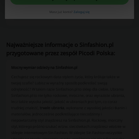
kupony Żabka
House kody rabatowe
Masz już konto?
Zaloguj się
Sinsay kody rabatowe
kody rabatowe Modivo
Najważniejsze informacje o Sinfashion.pl
przygotowane przez zespół Picodi Polska:
Mocny wymiar odzieży na Sinfashion.pl
Cechujesz się rockowym data-stylem życia, który króluje także w
twojej szafie? Lubisz w wyraźny sposób podkreślać swoją
odrębność? W takim razie Sinfashion.pl to sklep dla ciebie. Ubrania
Sinfashion.pl to nie tylko rockowe, mroczne, oraz wyraziste ubrania,
lecz także wysoka jakość. Jakość w ubraniach jest tym, co coraz
trudniej znaleźć,
trwałe ubrania
, wykonane z wysokiej jakości tkanin i
materiałów, jednocześnie podkreślające niecodzinny i
niepowtarzalny styl znajdziesz na Sinfashion.pl. Rockowy, morczny
styl, którego próżno szukać w tzw. sieciówkach znajdziesz właśnie w
sklepie internetowym Sin Fashion. W sklepie Sin Fashion wszystkie
ubrania są trwałe, starannie uszyte, wyróżniają się nie tylko wysoką