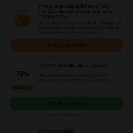
Wiemy, że szukasz Sinfashion.pl kody
rabatowe, ale możesz również otrzymać
CASHBACK 3%
!
Jak to zrobić? Zarejestruj się w Picodi i zaczynaj każde
zakupy w Sinfashion.pl od naszej strony. Odbierz już
dziś swój pierwszy zwrot za zakupy 3%!
Odbierz cashback
Do -70% na torebki, plecaki i portfele
70%
Odkryj nieprzeciętne obniżki sięgające aż do
70% na wybrane modele torebek, plecaków oraz
portfeli! Zarządzaj swoim budżetem sprytnie,
PROMOCJA
wykorzystując unikalne oferty, atrakcyjne
promocje i zwroty pieniędzy, które znajdują się
na stronie z kuponami rabatowymi. Zrób swój
Zobacz promocję
ruch, przekonaj się jakie to proste!
Oferta ważna do: Do odwołania
Do -70% na odzież