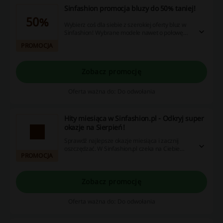
Sinfashion promocja bluzy do 50% taniej!
50%
Wybierz coś dla siebie z szerokiej oferty bluz w
Sinfashion! Wybrane modele nawet o połowę
taniej. Nie przegap!
PROMOCJA
Zobacz promocję
Oferta ważna do: Do odwołania
Hity miesiąca w Sinfashion.pl - Odkryj super
okazje na Sierpień!
Sprawdź najlepsze okazje miesiąca i zacznij
oszczędzać. W Sinfashion.pl czeka na Ciebie
PROMOCJA
wiele wyjątkowych promocji na Sierpień.
Zobacz promocję
Oferta ważna do: Do odwołania