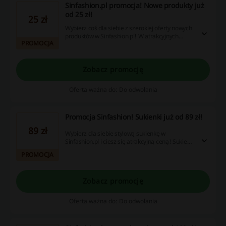
Sinfashion.pl promocja! Nowe produkty już
od 25 zł!
25 zł
Wybierz coś dla siebie z szerokiej oferty nowych
produktów w Sinfashion.pl! W atrakcyjnych
PROMOCJA
cenach odzież, obuwie, akcesoria i wiele więcej!
Zobacz promocję
Oferta ważna do: Do odwołania
Promocja Sinfashion! Sukienki już od 89 zł!
89 zł
Wybierz dla siebie stylową sukienkę w
Sinfashion.pl i ciesz się atrakcyjną ceną! Sukienki
dostępne już od 89 zł. Nie zwlekaj i złóż
PROMOCJA
zamówienie!
Zobacz promocję
Oferta ważna do: Do odwołania