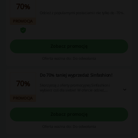
70%
Odzież z popularnymi postaciami i nie tylko do -70%.
PROMOCJA
Zobacz promocję
Oferta ważna do: Do odwołania
Do 70% taniej wyprzedaż Sinfashion!
70%
Skorzystaj z oferty promocyjnej Sinfashion i
wybierz coś dla siebie! W ofercie odzież,
akcesoria i gadżety. Wybierz coś dla siebie!
PROMOCJA
Zobacz promocję
Oferta ważna do: Do odwołania