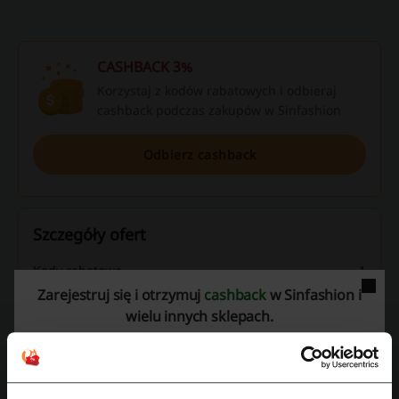
CASHBACK 3%
Korzystaj z kodów rabatowych i odbieraj
cashback podczas zakupów w Sinfashion
Odbierz cashback
Szczegóły ofert
Kody rabatowe
1
Zarejestruj się i otrzymuj
cashback
w Sinfashion i
Największy rabat
70%
wielu innych sklepach.
Ostatnia aktualizacja
1.08.2026, 06:01
Używamy linków afiliacyjnych i możemy otrzymać prowizję.