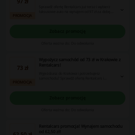
97 zł
Sprawdź ofertę Rentalcars już teraz i wybierz
luksusowe auto na wynajem od 97 zł za dobę.
PROMOCJA
Sprawdź ofertę i skorzystaj!
Zobacz promocję
Oferta ważna do: Do odwołania
Wypożycz samochód od 73 zł w Krakowie z
Rentalcars!
73 zł
Wyjeżdzasz do Krakowa i potrzebujesz
samochodu? Sprawdź ofertę Rentalcars i
PROMOCJA
wybierz najlepszą ofertę dla siebie. Ceny startują
od 73 zł.
Zobacz promocję
Oferta ważna do: Do odwołania
Rentalcars promocja! Wynajem samochodu
od 62,50 zł!
62,50 zł