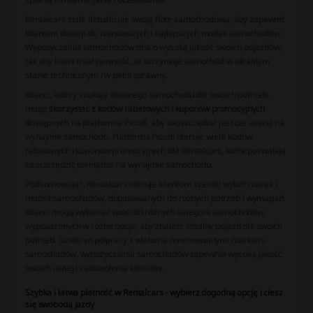
Rentalcars stale aktualizuje swoją flotę samochodową, aby zapewnić
klientom dostęp do najnowszych i najlepszych modeli samochodów.
Wypożyczalnia samochodów dba o wysoką jakość swoich pojazdów,
tak aby klient miał pewność, że otrzymuje samochód w idealnym
stanie technicznym i w pełni sprawny.
Klienci, którzy szukają idealnego samochodu dla swoich potrzeb,
mogą
skorzystać z kodów rabatowych i kuponów promocyjnych
d
ostępnych na platformie Picodi, aby zaoszczędzić jeszcze więcej na
wynajmie samochodu. Platforma Picodi oferuje wiele kodów
rabatowych i kuponów promocyjnych dla Rentalcars, które pozwalają
zaoszczędzić pieniądze na wynajmie samochodu.
Podsumowując, Rentalcars oferuje klientom szeroki wybór marek i
modeli samochodów, dopasowanych do różnych potrzeb i wymagań.
Klienci mogą wybierać spośród różnych kategorii samochodów,
wyposażonych w różne opcje, aby znaleźć idealny pojazd dla swoich
potrzeb. Dzięki współpracy z wieloma renomowanymi markami
samochodów, wypożyczalnia samochodów zapewnia wysoką jakość
swoich usług i zadowolenie klientów.
Szybka i łatwa płatność w Rentalcars - wybierz dogodną opcję i ciesz
się swobodą jazdy