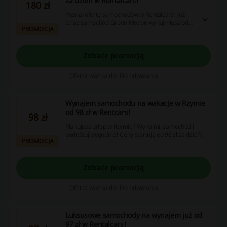
za dzień w Rentalcars!
180 zł
Poznaj ofertę samochodów w Rentalcars! Już
teraz samochód Green Motion wynajmiesz od
PROMOCJA
180 zł za dobę. Zobacz dostępne modele!
Zobacz promocję
Oferta ważna do: Do odwołania
Wynajem samochodu na wakacje w Rzymie
od 98 zł w Rentcars!
98 zł
Planujesz urlop w Rzymie? Wynajmij samochód i
podróżuj wygodnie! Ceny startują od 98 zł za dzień!
PROMOCJA
Zobacz promocję
Oferta ważna do: Do odwołania
Luksusowe samochody na wynajem już od
97 zł w Rentalcars!