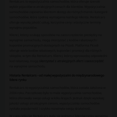
Rentalcars to wypożyczalnia samochodów, która oferuje szeroki
wybór pojazdów w atrakcyjnych cenach dla klientów. Wypożyczalnia
samochodów zapewnia klientom dostęp do różnych marek i kategorii
samochodów, które spełnią wymagania każdego klienta. Rentalcars
oferuje wysoką jakość usług, korzystne ceny i elastyczne terminy
wynajmu pojazdów.
Klienci, którzy szukają sposobów na zaoszczędzenie pieniędzy na
wynajmie samochodu, mogą skorzystać z kodów rabatowych i
kuponów promocyjnych dostępnych na Picodi. Platforma Picodi
oferuje wiele kodów rabatowych, kuponów i promocji dla różnych
sklepów, w tym dla Rentalcars. Klienci, którzy wprowadzą odpowiedni
kod rabatowy, mogą
skorzystać z atrakcyjnych ofert i zaoszczędzić
na wynajmie samochodu.
Historia Rentalcars - od małej wypożyczalni do międzynarodowego
lidera rynku
Rentalcars to wypożyczalnia samochodów, która została założona w
2004 roku. Początkowo była to mała wypożyczalnia samochodów,
która oferowała swoje usługi w kilku krajach. Jednak dzięki wysokiej
jakości usług i atrakcyjnym cenom, wypożyczalnia samochodów
zyskała popularność i szybko rozwinęła swoją działalność.
W ciągu kilku lat Rentalcars stała się jednym z liderów rynku wynajmu