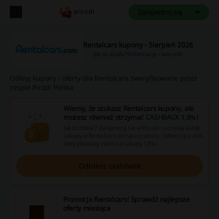
Zarejestruj się
Rentalcars kupony - Sierpień 2026
Jak to działa?
Informacje i warunki
Odkryj kupony i oferty dla Rentalcars zweryfikowane przez
zespół Picodi Polska
Wiemy, że szukasz Rentalcars kupony, ale
możesz również otrzymać
CASHBACK 1,8%
!
Jak to zrobić? Zarejestruj się w Picodi i zaczynaj każde
zakupy w Rentalcars od naszej strony. Odbierz już dziś
swój pierwszy zwrot za zakupy 1,8%!
Odbierz cashback
Promocja Rentalcars! Sprawdź najlepsze
oferty miesiąca