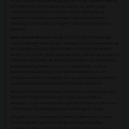
Picodi to platforma, która oferuje najnowsze kody rabatowe i kupony
promocyjne dla wielu sklepów i usług, w tym dla wypożyczalni
samochodów Rentalcars. Dzięki temu, klienci, którzy planują
wynajem samochodu, mogą skorzystać z dostępnych kodów
rabatowych i zniżek, które pomogą im zaoszczędzić na kosztach
wynajmu.
Kody rabatowe Rentalcars
oferują różne rodzaje zniżek, takie jak
rabat na całkowity koszt wynajmu, cashback czy darmowy dodatkowy
dzień wynajmu. Aby skorzystać z kodów rabatowych i cashbacku
dostępnych na Picodi, należy wejść na stronę internetową platformy i
znaleźć aktualną ofertę dla Rentalcars. Następnie należy skopiować
kod rabatowy i wprowadzić go w polu „kod rabatowy” podczas
składania zamówienia na stronie internetowej Rentalcars. W
przypadku cashbacku, należy kliknąć w przycisk „aktywuj cashback”
na stronie Picodi i złożyć zamówienie na stronie Rentalcars.
Korzystanie z kodów rabatowych i cashbacku na Picodi jest prostym
sposobem na zaoszczędzenie na wynajmie samochodu w
Rentalcars. Dzięki temu można wynająć samochód w jeszcze niższej
cenie i cieszyć się swobodą jazdy bez dodatkowych kosztów.
Korzystanie z ofert dostępnych na Picodi dla Rentalcars ma wiele
zalet. Po pierwsze, platforma oferuje szeroką gamę kodów
rabatowych i promocji dla Rentalcars, dzięki czemu klienci mogą