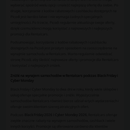
wybierać spośród wielu opcji i znaleźć najlepszą ofertę dla siebie. Po
drugie, korzystanie z kodów rabatowych i cashbacku dostępnych na
Picodi jest bardzo łatwe i nie wymaga żadnych specjalnych
umiejętności. Po trzecie, Picodi regularnie aktualizuje swoje oferty,
dzięki czemu klienci mogą korzystać z najnowszych i najlepszych
promocji dla Rentalcars.
Podsumowując, korzystanie z kodów rabatowych i cashbacku
dostępnych na Picodi jest prostym sposobem na zaoszczędzenie na
wynajmie samochodu w Rentalcars. Warto regularnie odwiedzać
stronę Picodi, aby śledzić najnowsze oferty i promocje dla Rentalcars
i korzystać z najlepszych zniżek.
Zniżki na wynajem samochodów w Rentalcars podczas Black Friday i
Cyber Monday
Black Friday i Cyber Monday to dwa dni w roku, kiedy wiele sklepów i
usług oferuje specjalne promocje i zniżki. Wypożyczalnia
samochodów Rentalcars również bierze udział w tych wydarzeniach i
oferuje swoim klientom szereg atrakcyjnych ofert.
Podczas
Black Friday 2026 i Cyber Monday 2026
, Rentalcars oferuje
zwykle znaczne rabaty na wynajem samochodów, cashback i wiele
innych korzyści. Promocje są oferowane zarówno dla klientów