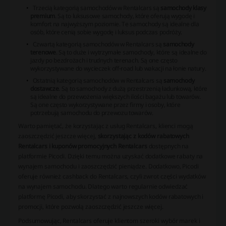
Trzecią kategorią samochodów w Rentalcars są
samochody klasy
premium
. Są to luksusowe samochody, które oferują wygodę i
komfort na najwyższym poziomie. Te samochody są idealne dla
osób, które cenią sobie wygodę i luksus podczas podróży.
Czwartą kategorią samochodów w Rentalcars są
samochody
terenowe
. Są to duże i wytrzymałe samochody, które są idealne do
jazdy po bezdrożach i trudnych terenach. Są one często
wykorzystywane do wycieczek off-road lub wakacji na łonie natury.
Ostatnią kategorią samochodów w Rentalcars są
samochody
dostawcze
. Są to samochody z dużą przestrzenią ładunkową, które
są idealne do przewożenia większych ilości bagażu lub towarów.
Są one często wykorzystywane przez firmy i osoby, które
potrzebują samochodu do przewozu towarów.
Warto pamiętać, że korzystając z usług Rentalcars, klienci mogą
zaoszczędzić jeszcze więcej,
skorzystając z kodów rabatowych
Rentalcars i kuponów promocyjnych Rentalcars
dostępnych na
platformie Picodi. Dzięki temu można uzyskać dodatkowe rabaty na
wynajem samochodu i zaoszczędzić pieniądze. Dodatkowo, Picodi
oferuje również cashback do Rentalcars, czyli zwrot części wydatków
na wynajem samochodu. Dlatego warto regularnie odwiedzać
platformę Picodi, aby skorzystać z najnowszych kodów rabatowych i
promocji, które pozwolą zaoszczędzić jeszcze więcej.
Podsumowując, Rentalcars oferuje klientom szeroki wybór marek i