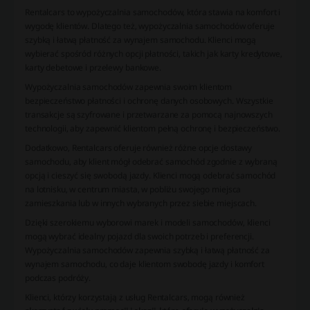
Rentalcars to wypożyczalnia samochodów, która stawia na komfort i
wygodę klientów. Dlatego też, wypożyczalnia samochodów oferuje
szybką i łatwą płatność za wynajem samochodu. Klienci mogą
wybierać spośród różnych opcji płatności, takich jak karty kredytowe,
karty debetowe i przelewy bankowe.
Wypożyczalnia samochodów zapewnia swoim klientom
bezpieczeństwo płatności i ochronę danych osobowych. Wszystkie
transakcje są szyfrowane i przetwarzane za pomocą najnowszych
technologii, aby zapewnić klientom pełną ochronę i bezpieczeństwo.
Dodatkowo, Rentalcars oferuje również różne opcje dostawy
samochodu, aby klient mógł odebrać samochód zgodnie z wybraną
opcją i cieszyć się swobodą jazdy. Klienci mogą odebrać samochód
na lotnisku, w centrum miasta, w pobliżu swojego miejsca
zamieszkania lub w innych wybranych przez siebie miejscach.
Dzięki szerokiemu wyborowi marek i modeli samochodów, klienci
mogą wybrać idealny pojazd dla swoich potrzeb i preferencji.
Wypożyczalnia samochodów zapewnia szybką i łatwą płatność za
wynajem samochodu, co daje klientom swobodę jazdy i komfort
podczas podróży.
Klienci, którzy korzystają z usług Rentalcars, mogą również