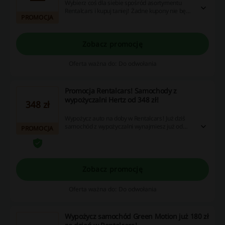
Wybierz coś dla siebie spośród asortymentu
Rentalcars i kupuj taniej! Żadne kupony nie będą
PROMOCJA
Ci potrzebne.
Zobacz promocję
Oferta ważna do: Do odwołania
Promocja Rentalcars! Samochody z
wypożyczalni Hertz od 348 zł!
348 zł
Wypożycz auto na doby w Rentalcars! Już dziś
samochód z wypożyczalni wynajmiesz już od
PROMOCJA
348 zł. Sprawdź i wybierz odpowiedni model dla
siebie!
Zobacz promocję
Oferta ważna do: Do odwołania
Wypożycz samochód Green Motion już 180 zł