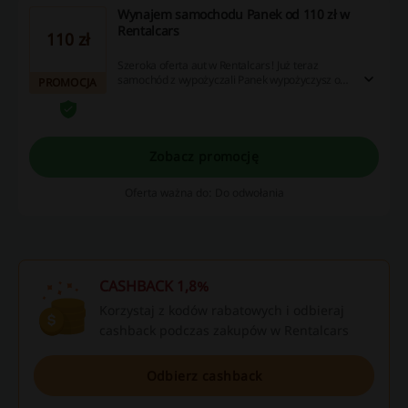
Wynajem samochodu Panek od 110 zł w
Rentalcars
110 zł
Szeroka oferta aut w Rentalcars! Już teraz
samochód z wypożyczali Panek wypożyczysz od
PROMOCJA
110 zł za dobę. Sprawdź!
Zobacz promocję
Oferta ważna do: Do odwołania
CASHBACK 1,8%
Korzystaj z kodów rabatowych i odbieraj
cashback podczas zakupów w Rentalcars
Odbierz cashback