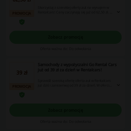
Skorzystaj z szerokiej oferty aut na wynajem w
Rentalcars! Ceny zaczynają się już od 62,50 zł. W
PROMOCJA
ofercie szeroki wybór modeli!
Zobacz promocję
Oferta ważna do: Do odwołania
Samochody z wypożyczalni Go Rental Cars
już od 39 zł za dzień w Rentalcars!
39 zł
Sprawdź szeroką ofertę oferta aut w Rentalcars
już dziś i zarezerwuj od 39 zł za dzień. W ofercie
PROMOCJA
wiele modeli do wyboru. Nie czekaj, wybierz
odpowiedni pojazd dla siebie!
Zobacz promocję
Oferta ważna do: Do odwołania