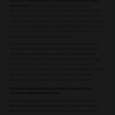
skorzystać z wielu promocji i okazji, które oferuje wypożyczalnia
samochodów
. Właściciele wypożyczalni często organizują
wyprzedaże, specjalne oferty i kody rabatowe, dzięki którym klienci
mogą zaoszczędzić na wynajmie samochodu. Dodatkowo, warto
regularnie odwiedzać platformę Picodi, gdzie znajdują się najnowsze
kody rabatowe i kuponów promocyjnych dla Rentalcars. Dzięki temu
można jeszcze bardziej obniżyć koszt wynajmu samochodu i cieszyć
się swobodą jazdy bez dodatkowych kosztów.
Podsumowując, Rentalcars to wypożyczalnia samochodów, która
oferuje szybką i łatwą płatność za wynajem samochodu, szeroki
wybór marek i modeli samochodów oraz różne opcje dostawy.
Klienci, którzy chcą zaoszczędzić na wynajmie samochodu, mogą
skorzystać z wielu promocji i okazji, jakie oferuje wypożyczalnia
samochodów. Warto również regularnie odwiedzać platformę Picodi,
aby skorzystać z najnowszych kodów rabatowych i kuponów
promocyjnych dla Rentalcars i zaoszczędzić jeszcze więcej.
Promocje i okazje w Rentalcars - skorzystaj z naszych ofert i
oszczędzaj na wynajmie samochodu
Rentalcars to wypożyczalnia samochodów, która oferuje swoim
klientom wiele okazji do zaoszczędzenia na wynajmie pojazdów.
Właściciele wypożyczalni regularnie organizują różne promocje i