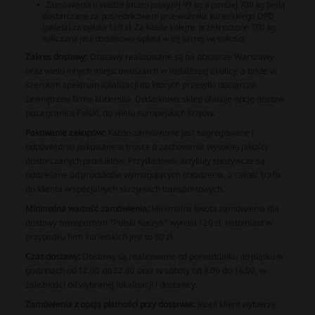
Zamówienia o wadze brutto powyżej 99 kg a poniżej 700 kg będą
dostarczane za pośrednictwem przewoźnika kurierskiego DPD
(paleta) za opłatą 150 zł. Za każde kolejne przekroczone 700 kg
naliczana jest dodatkowa opłata w tej samej wysokości.
Zakres dostawy:
Dostawy realizowane są na obszarze Warszawy
oraz wielu innych miejscowościach w najbliższej okolicy, a także w
szerokim spektrum lokalizacji do których przesyłki dostarcza
zewnętrzna firma kurierska. Dodatkowo, sklep oferuje opcję dostaw
poza granicę Polski, do wielu europejskich krajów.
Pakowanie zakupów:
Każde zamówienie jest segregowane i
odpowiednio pakowane w trosce o zachowanie wysokiej jakości
dostarczanych produktów. Przykładowo, artykuły spożywcze są
oddzielane od produktów wymagających chłodzenia, a całość trafia
do klienta w specjalnych skrzyniach transportowych.
Minimalna wartość zamówienia:
Minimalna kwota zamówienia dla
dostawy transportem "Polski Koszyk" wynosi 120 zł, natomiast w
przypadku firm kurierskich jest to 80 zł.
Czas dostawy:
Dostawy są realizowane od poniedziałku do piątku w
godzinach od 12.00 do 22.00 oraz w soboty od 8.00 do 16.00, w
zależności od wybranej lokalizacji i dostawcy.
Zamówienia z opcją płatności przy dostawie:
Jeżeli klient wybierze