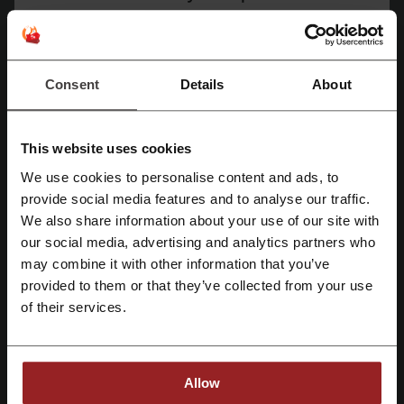
znajdują się również produkty, które wymagają
transportu w warunkach chłodniczych – są one
odpowiednio oznaczone i pakowane w wysokiej
jakości opakowania z wkładami chłodzącymi.
Consent
Details
About
Polski Koszyk realizuje zamówienia na terenie całej Polski oraz do
większości krajów Unii Europejskiej i wybranych krajów spoza
Europy, z możliwością zamówień chłodniczych. Oferta skierowana
This website uses cookies
jest zarówno do klientów indywidualnych, jak i do firm oraz branży
gastronomicznej, oferując im wygodne zakupy online z dostawą do
We use cookies to personalise content and ads, to
miejsca docelowego.
Zarejestruj się przez Facebooka
provide social media features and to analyse our traffic.
Rejestracja konta w sklepie wiąże się z dodatkowymi korzyściami dla
We also share information about your use of our site with
klientów, jednak możliwe jest również złożenie zamówienia bez
our social media, advertising and analytics partners who
Zarejestruj się przez konto Google
konieczności rejestracji. Sklep umożliwia zakupy online w dowolnym
may combine it with other information that you’ve
miejscu i o każdej porze.
provided to them or that they’ve collected from your use
Jak zwrócić zakupy w Polski Koszyk?
Zarejestruj się przez swój e-mail
of their services.
Polityka reklamacji i zwrotów w sklepie Polski
Koszyk obejmuje konkretne zasady i procedury
związane z praktykami przyjęcia towaru z
Allow
powrotem oraz rozpatrywania ewentualnych