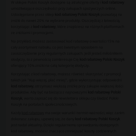
W sklepie Polski Koszyk dostępne są atrakcyjne oferty i
kod rabatowy
umożliwiające oszczędności przy zakupach spożywczych online.
Udostępniane przez sklep
kod rabatowy Polski Koszyk
pozwalają na
zniżki do nawet 20% na wybrane produkty. Oszczędzaj z łatwością,
korzystając z
kod rabatowy
, które znajdziesz na różnych platformach
ze zniżkami i promocjami.
Na przykład, możesz zastosować
kod rabatowy
o wartości 15% na
cały asortyment nabiału, co jest świetnym sposobem na
zaoszczędzenie przy regularnych zakupach. Jeśli jesteś miłośnikiem
słodyczy, to z pewnością zainteresuje Cię
kod rabatowy Polski Koszyk
oferujący 10% zniżki na całą kategorię słodyczy.
Korzystając z
kod rabatowy
, możesz również skorzystać z promocji
takich jak "Kup więcej, płać mniej", gdzie wykorzystując odpowiedni
kod rabatowy
, otrzymasz większą zniżkę przy zakupie większej ilości
produktów. Aby być na bieżąco z najnowszymi
kod rabatowy Polski
Koszyk
, warto zapisać się do newslettera sklepu czy śledzić Polski
Koszyk na portalach społecznościowych.
Każdy
kod rabatowy
ma swoje warunki i termin ważności, więc zanim
dokonasz zakupu, upewnij się, że dany
kod rabatowy Polski Koszyk
jest nadal aktualny. Dzięki regularnemu sprawdzaniu dostępnych
kod rabatowy
, możesz znacząco zmniejszać koszty codziennych