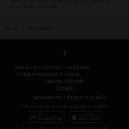
zakupów, ciesząc się tym samym wysokiej jakości produktami w
bardziej przystępnych cenach.
Polski Koszyk
Picodi
Regulamin - cashback
Regulamin
Polityka Prywatności
Praca
Raporty
Kontakt
Dotacje
Lista sklepów
Kategorie sklepów
Pobierz Picodi na swoje urządzenie mobilne
© 2010 – 2026 Picodi.com All Rights Reserved