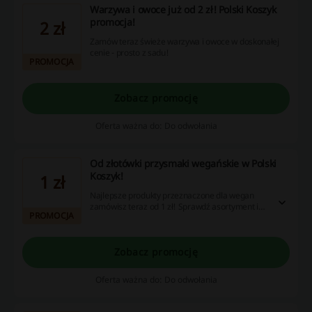
Warzywa i owoce już od 2 zł! Polski Koszyk
promocja!
2 zł
Zamów teraz świeże warzywa i owoce w doskonałej
cenie - prosto z sadu!
PROMOCJA
Zobacz promocję
Oferta ważna do: Do odwołania
Od złotówki przysmaki wegańskie w Polski
Koszyk!
1 zł
Najlepsze produkty przeznaczone dla wegan
zamówisz teraz od 1 zł! Sprawdź asortyment i
PROMOCJA
wrzuć do koszyka to, czego potrzebujesz!
Zobacz promocję
Oferta ważna do: Do odwołania