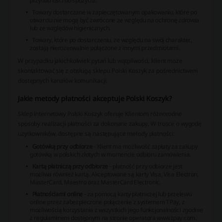
przydatności do spożycia.
Towary dostarczane w zapieczętowanym opakowaniu, które po
otwarciu nie mogą być zwrócone ze względu na ochronę zdrowia
lub ze względów higienicznych.
Towary, które po dostarczeniu, ze względu na swój charakter,
zostają nierozerwalnie połączone z innymi przedmiotami.
W przypadku jakichkolwiek pytań lub wątpliwości, klient może
skontaktować się z obsługą sklepu Polski Koszyk za pośrednictwem
dostępnych kanałów komunikacji.
Jakie metody płatności akceptuje Polski Koszyk?
Sklep internetowy Polski Koszyk oferuje Klientom różnorodne
sposoby realizacji płatności za dokonane zakupy. W trosce o wygodę
użytkowników, dostępne są następujące metody płatności:
Gotówką przy odbiorze
- Klient ma możliwość zapłaty za zakupy
gotówką w polskich złotych w momencie odbioru zamówienia.
Kartą płatniczą przy odbiorze
- płatność przy odbiorze jest
możliwa również kartą. Akceptowane są karty Visa, Visa Electron,
MasterCard, Maestro oraz MasterCard Electronic.
Płatnościami online
- za pomocą karty płatniczej lub przelewu
online przez zabezpieczone połączenie z systemem TPay, z
możliwością korzystania z wszystkich jego funkcjonalności zgodnie
z regulaminem dostępnym na stronie operatora www.tpay.com.