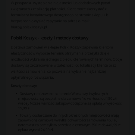
W przypadku wystąpienia niejasności lub dodatkowych pytań
związanych z realizacją płatności, Klient może skorzystać z
formularza kontaktowego dostępnego na stronie sklepu lub
bezpośrednio wysłać zapytanie na adres e-mail:
biuro@polskikoszyk.pl
.
Polski Koszyk - koszty i metody dostawy
Dostawa zamówień w sklepie Polski Koszyk zapewnia klientom
elastyczność w wyborze terminu otrzymania przesyłki dzięki
możliwości wybrania jednego z pięciu oferowanych terminów. Opcje
dostawy są zróżnicowane w zależności od lokalizacji klienta oraz
wartości zamówienia, co pozwala na wybranie najbardziej
optymalnego rozwiązania.
Koszty dostawy:
Dostawy realizowane na terenie Warszawy i wybranych
miejscowości są bezpłatne dla zamówień o wartości od 180 zł i
więcej. Niższe wartości zakupów obciążone są opłatą w wysokości
19,99 zł.
Towary dostarczane do innych określonych miejscowości mają
zapewnioną darmową wysyłkę od wartości zamówienia 450 zł,
natomiast za przesyłki w przedziale cenowym 350 zł do 449,99 zł
opłata wynosi 24,99 zł.