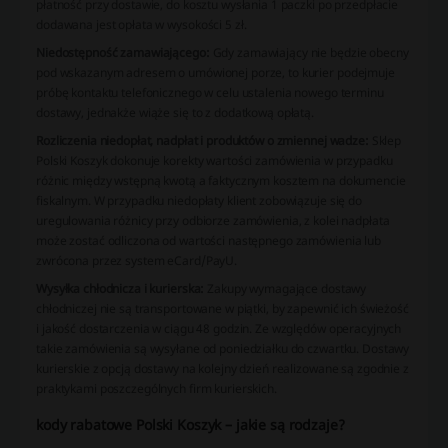
płatność przy dostawie, do kosztu wysłania 1 paczki po przedpłacie
dodawana jest opłata w wysokości 5 zł.
Niedostępność zamawiającego:
Gdy zamawiający nie będzie obecny
pod wskazanym adresem o umówionej porze, to kurier podejmuje
próbę kontaktu telefonicznego w celu ustalenia nowego terminu
dostawy, jednakże wiąże się to z dodatkową opłatą.
Rozliczenia niedopłat, nadpłat i produktów o zmiennej wadze:
Sklep
Polski Koszyk dokonuje korekty wartości zamówienia w przypadku
różnic między wstępną kwotą a faktycznym kosztem na dokumencie
fiskalnym. W przypadku niedopłaty klient zobowiązuje się do
uregulowania różnicy przy odbiorze zamówienia, z kolei nadpłata
może zostać odliczona od wartości następnego zamówienia lub
zwrócona przez system eCard/PayU.
Wysyłka chłodnicza i kurierska:
Zakupy wymagające dostawy
chłodniczej nie są transportowane w piątki, by zapewnić ich świeżość
i jakość dostarczenia w ciągu 48 godzin. Ze względów operacyjnych
takie zamówienia są wysyłane od poniedziałku do czwartku. Dostawy
kurierskie z opcją dostawy na kolejny dzień realizowane są zgodnie z
praktykami poszczególnych firm kurierskich.
kody rabatowe Polski Koszyk – jakie są rodzaje?