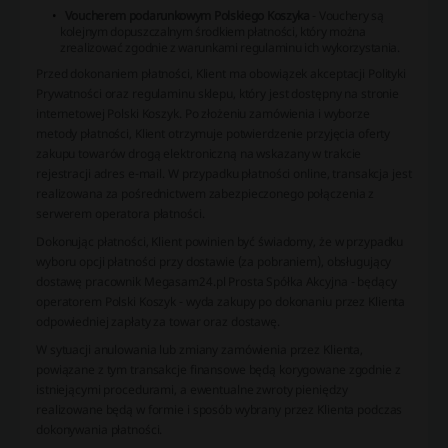
Voucherem podarunkowym Polskiego Koszyka
- Vouchery są
kolejnym dopuszczalnym środkiem płatności, który można
zrealizować zgodnie z warunkami regulaminu ich wykorzystania.
Przed dokonaniem płatności, Klient ma obowiązek akceptacji Polityki
Prywatności oraz regulaminu sklepu, który jest dostępny na stronie
internetowej Polski Koszyk. Po złożeniu zamówienia i wyborze
metody płatności, Klient otrzymuje potwierdzenie przyjęcia oferty
zakupu towarów drogą elektroniczną na wskazany w trakcie
rejestracji adres e-mail. W przypadku płatności online, transakcja jest
realizowana za pośrednictwem zabezpieczonego połączenia z
serwerem operatora płatności.
Dokonując płatności, Klient powinien być świadomy, że w przypadku
wyboru opcji płatności przy dostawie (za pobraniem), obsługujący
dostawę pracownik Megasam24.pl Prosta Spółka Akcyjna - będący
operatorem Polski Koszyk - wyda zakupy po dokonaniu przez Klienta
odpowiedniej zapłaty za towar oraz dostawę.
W sytuacji anulowania lub zmiany zamówienia przez Klienta,
powiązane z tym transakcje finansowe będą korygowane zgodnie z
istniejącymi procedurami, a ewentualne zwroty pieniędzy
realizowane będą w formie i sposób wybrany przez Klienta podczas
dokonywania płatności.