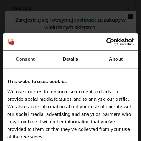
Promocje
6
Zarejestruj się i otrzymuj
cashback
za zakupy w
Największy rabat
—
wielu innych sklepach.
Ostatnia aktualizacja
15.05.2026, 13:41
Ocena kodów rabatowych dla Pocztex
Consent
Details
About
Oceń kody rabatowe Pocztex i pomóż innym użytkownikom wybrać
This website uses cookies
najlepsze oferty.
We use cookies to personalise content and ads, to
kontakt Pocztex:
Zarejestruj się przez Facebooka
provide social media features and to analyse our traffic.
We also share information about your use of our site with
Pocztex
our social media, advertising and analytics partners who
Zarejestruj się przez konto Google
may combine it with other information that you’ve
Zobacz także podobne kody i promocje
provided to them or that they’ve collected from your use
Zarejestruj się przez swój e-mail
Stena Line
Trip.com
ORLEN Paczka
of their services.