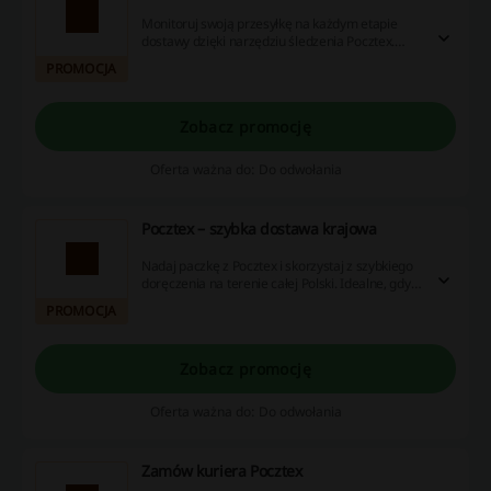
Monitoruj swoją przesyłkę na każdym etapie
dostawy dzięki narzędziu śledzenia Pocztex.
Sprawdzisz status paczki w dowolnym
PROMOCJA
momencie.
Zobacz promocję
Oferta ważna do: Do odwołania
Pocztex – szybka dostawa krajowa
Nadaj paczkę z Pocztex i skorzystaj z szybkiego
doręczenia na terenie całej Polski. Idealne, gdy
zależy Ci na czasie.
PROMOCJA
Zobacz promocję
Oferta ważna do: Do odwołania
Zamów kuriera Pocztex