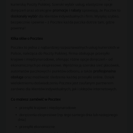
kurierską Poczty Polskiej. Szeroki wybór usług, elastyczne opcje
doręczeń oraz atrakcyjne
promocje i rabaty
sprawiają, że Pocztex to
doskonały wybór
dla klientów indywidualnych i firm. Wysyłaj szybko,
bezpiecznie i pewnie – z Pocztex każda paczka dotrze tam, gdzie
powinna!
Kilka słów o Pocztex
Pocztex to jedna z najbardziej rozpoznawalnych usług kurierskich w
Polsce, należąca do Poczty Polskiej. Firma obsługuje przesyłki
krajowe i międzynarodowe, oferując różne opcje doręczeń – od
ekonomicznych po ekspresowe. Wyróżnia ją szeroka sieć placówek,
automatów paczkowych i punktów odbioru, a także
profesjonalna
obsługa
oraz możliwość śledzenia każdej przesyłki online. Dzięki
wieloletniemu doświadczeniu Pocztex jest zaufanym partnerem
zarówno dla klientów indywidualnych, jak i sklepów internetowych.
Co możesz zamówić w Pocztex
przesyłki krajowe i międzynarodowe
doręczenia ekspresowe (np. tego samego dnia lub następnego
dnia)
przesyłki ekonomiczne