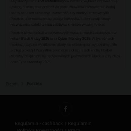
Aby skorzystać z
kodu rabatowego
w Pocztex, wybierz odpowiednią
usługę, a następnie przejdź do podsumowania zamówienia. Podaj
kod w polu kod rabatowy i zatwierdź, aby obniżyć cenę wysyłki.
Pocztex, jako nowoczesna usługa kurierska, stale rozwija swoje
rozwiązania, dzięki czemu zdobywa klientów w całej Polsce.
Pocztex bierze udział w największych wydarzeniach zakupowych w
roku –
Black Friday 2026
oraz
Cyber Monday 2026
. W tych dniach
możesz liczyć na wyjątkowe rabaty na wybrane formy dostawy. Nie
przegap okazji! Wszystkie promocje z okazji Black Friday i Cyber
Monday znajdziesz na dedykowanych podstronach Black Friday 2026
oraz Cyber Monday 2026.
Pocztex
Picodi
Regulamin - cashback
Regulamin
Polityka Prywatności
Praca