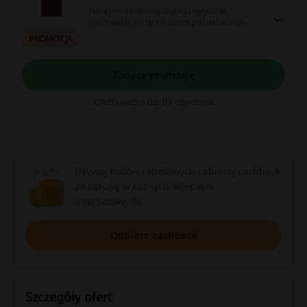
Nadaj swoją paczkę szybko i wygodnie,
zamawiając kuriera Pocztex pod wskazany
adres. Kurier odbierze przesyłkę bez potrzeby
PROMOCJA
wychodzenia z domu.
Zobacz promocję
Oferta ważna do: Do odwołania
Używaj kodów rabatowych i zbieraj cashback
za zakupy w różnych sklepach
internetowych.
Odbierz cashback
Szczegóły ofert