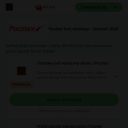
Zarejestruj się
Pocztex kod rabatowy - Sierpień 2026
Odkryj kody rabatowe i oferty dla Pocztex zweryfikowane
przez zespół Picodi Polska
Dostawa pod wskazany adres z Pocztex
Zamów dostawę pod konkretny adres i odbierz
paczkę bez wychodzenia z domu. Kurier Pocztex
dostarczy ją bezpośrednio pod Twoje drzwi.
PROMOCJA
Zobacz promocję
Oferta ważna do: Do odwołania
Wyślij paczkę zagraniczną z Pocztex