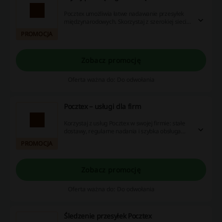
Pocztex umożliwia łatwe nadawanie przesyłek
międzynarodowych. Skorzystaj z szerokiej sieci
doręczeń za granicę.
PROMOCJA
Zobacz promocję
Oferta ważna do: Do odwołania
Pocztex – usługi dla firm
Korzystaj z usług Pocztex w swojej firmie: stałe
dostawy, regularne nadania i szybka obsługa
przesyłek biznesowych.
PROMOCJA
Zobacz promocję
Oferta ważna do: Do odwołania
Śledzenie przesyłek Pocztex