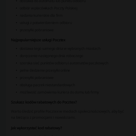
dostawa do automatu lub punktu odbioru
odbiór w placówkach Poczty Polskiej
nadania kurierskie dla firm
usługi z potwierdzeniem odbioru
przesyłki pobraniowe
Najpopularniejsze usługi Pocztex
dostawa tego samego dnia w wybranych miastach
doręczenie następnego dnia roboczego
szeroka sieć punktów odbioru i automatów paczkowych
pełne śledzenie przesyłki online
przesyłki pobraniowe
obsługa paczek niestandardowych
możliwość zamówienia kuriera do domu lub firmy
Szukasz kodów rabatowych do Pocztex?
Warto śledzić profile Pocztex w mediach społecznościowych, aby być
na bieżąco z promocjami i nowościami.
Jak wykorzystać kod rabatowy?