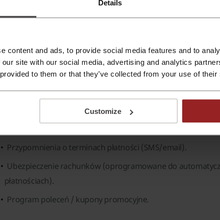
Details
 serwis informuje o nadzorze Banku Litwy i polskim KNF.
akie produkty oferuje Perfi
e content and ads, to provide social media features and to analy
rfi oferuje usługę konsolidacji i jednego miejsca do opłaca
 our site with our social media, advertising and analytics partn
łatności natychmiastowe, archiwum dokumentów i dodatkowe
 provided to them or that they’ve collected from your use of their
Opłacanie rachunków w modelu „Jeden rachunek” (konsolida
Płatności natychmiastowe (płatność „natychmiastowa” w r
Customize
Archiwum dokumentów (przechowywanie paragonów, umów
Przypomnienia o terminach płatności (SMS/email).
Ubezpieczenie rachunków (oprogramowane do automatycz
płatnościach).
Program poleceń / kupony promocyjne.