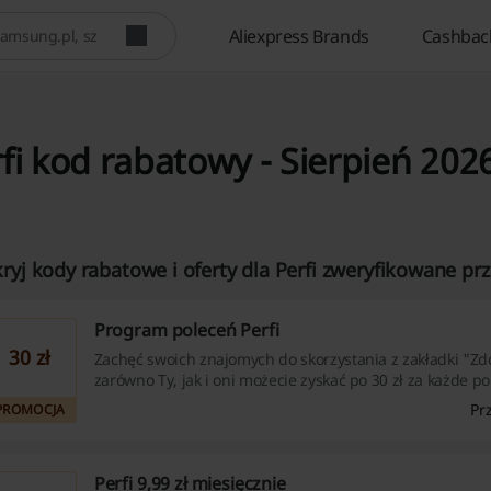
Aliexpress Brands
Cashbac
fi kod rabatowy - Sierpień 202
ryj kody rabatowe i oferty dla Perfi zweryfikowane prz
Program poleceń Perfi
30 zł
Zachęć swoich znajomych do skorzystania z zakładki "Zd
zarówno Ty, jak i oni możecie zyskać po 30 zł za każde po
Uczestnicy, którzy wysyłają i akceptują propozycje, mają
Pr
PROMOCJA
korzyści w programie poleceń Perfi.pl. Dołącz już dziś i ci
dodatkowymi zyskami!
Perfi 9,99 zł miesięcznie