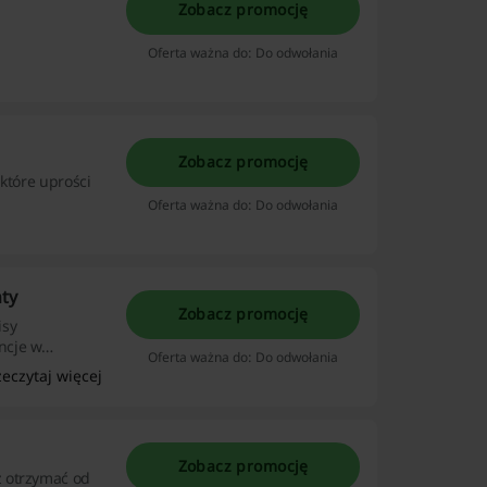
Zobacz promocję
Oferta ważna do: Do odwołania
Zobacz promocję
które uprości
Oferta ważna do: Do odwołania
ty
Zobacz promocję
isy
ncje w
Oferta ważna do: Do odwołania
 rabatowymi i
zeczytaj więcej
ększyć swoje
Zobacz promocję
z otrzymać od