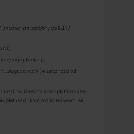
” (mechanizm podobny do BLIK /
ści).
instytucję płatniczą).
ch usługodawców (w zależności od
atności realizowane przez platformę (w
 płatności i kont rozliczeniowych są