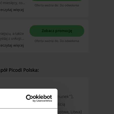
ć miesięcy, co
Oferta ważna do: Do odwołania
ej możliwości,
zeczytaj więcej
sprawdź
Zobacz promocję
ejscu, a także
staj z usługi
Oferta ważna do: Do odwołania
ie rachunku
zeczytaj więcej
y i oszczędzaj
pół Picodi Polska:
 (aplikacja i serwis „Jeden rachunek”),
„Viena sąskaita”. Firma jest częścią
rajach regionu (m.in. Estonia, Łotwa, Litwa)