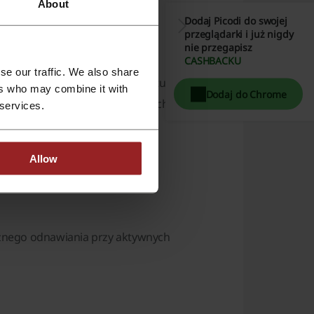
About
Dodaj Picodi do swojej
przeglądarki i już nigdy
nie przegapisz
CASHBACKU
se our traffic. We also share
nia rachunków (zarządzanie fakturami,
ers who may combine it with
Dodaj do Chrome
 usługi, np. ubezpieczenie rachunków).
 services.
cja faktur).
amach systemu).
Allow
, gwarancji).
nego odnawiania przy aktywnych