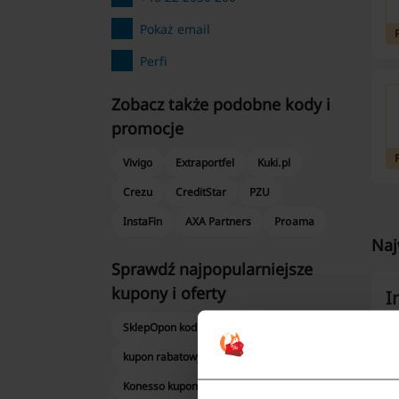
Pokaż email
Perfi
Zobacz także podobne kody i
promocje
Vivigo
Extraportfel
Kuki.pl
Crezu
CreditStar
PZU
InstaFin
AXA Partners
Proama
Naj
Sprawdź najpopularniejsze
kupony i oferty
I
SklepOpon kod rabatowy kickster
Pe
kupon rabatowy KOLEO
dz
Konesso kupon rabatowy
mi