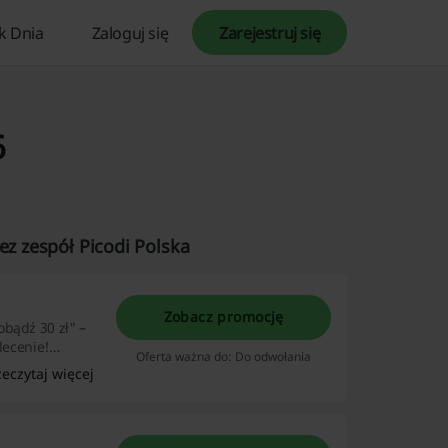
k Dnia
Zaloguj się
Zarejestruj się
6
ez zespół Picodi Polska
Zobacz promocję
obądź 30 zł" –
lecenie!
Oferta ważna do: Do odwołania
 szansę na
zeczytaj więcej
esz się