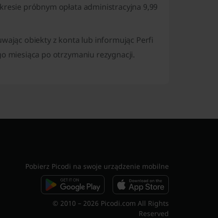
kresie próbnym opłata administracyjna 9,99
uwając obiekty z konta lub informując Perfi
go miesiąca po otrzymaniu rezygnacji.
Pobierz Picodi na swoje urządzenie mobilne
© 2010 – 2026 Picodi.com All Rights
Reserved