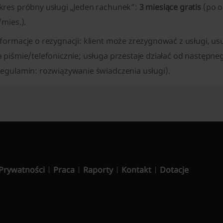
kres próbny usługi „Jeden rachunek”:
3 miesiące gratis
(po o
/mies.).
formacje o rezygnacji: klient może zrezygnować z usługi, us
 piśmie/telefonicznie; usługa przestaje działać od następne
Regulamin: rozwiązywanie świadczenia usługi).
 Prywatności
Praca
Raporty
Kontakt
Dotacje