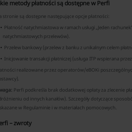
akie metody płatności są dostępne w Perfi
 stronie są dostępne następujące opcje płatności:
Płatność natychmiastowa w ramach usługi „Jeden rachunek
natychmiastowych przelewów).
Przelew bankowy (przelew z banku z unikalnym celem płatno
Inicjowanie transakcji płatniczej (usługa ITP wspierana przez 
łatności realizowane przez operatorów/eBOKi poszczególny
ostawcy).
waga:
Perfi podkreśla brak dodatkowej opłaty za zlecenie pł
dróżnieniu od innych kanałów). Szczegóły dotyczące sposobów
skazane w Regulaminie i w materiałach pomocowych.
erfi – zwroty