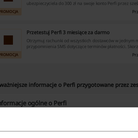
ubezpieczyciela do 300 zł na swoje konto Perfi przez sześ
pomoże w regulowaniu rachunków z niego. Skorzystaj z t
Pr
PROMOCJA
aby łatwiej zarządzać swoimi wydatkami – nie zwlekaj i 
aktualne oferty!
Przetestuj Perfi 3 miesiące za darmo
Otrzymuj rachunki od wszystkich dostawców w jednym mi
przypomnienia SMS dotyczące terminów płatności. Skorzy
przechowywania dokumentów oraz odbierz ubezpieczen
Pr
PROMOCJA
jako wyjątkowy prezent. Nie zwlekaj, sprawdź nasze ofert
już dziś!
ważniejsze informacje o Perfi przygotowane przez zes
nformacje ogólne o Perfi
rfi to polska platforma do zarządzania i opłacania rachunków
iałająca jako agent licencjonowanej instytucji płatniczej UAB 
ędzynarodowej grupy Aktiva Finance Group i działa w kilku k