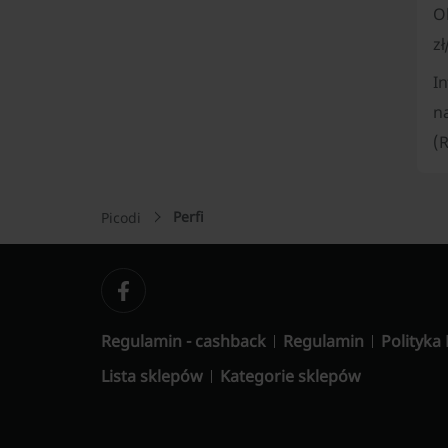
O
zł
In
na
(
Perfi
Picodi
Regulamin - cashback
Regulamin
Polityka
Lista sklepów
Kategorie sklepów