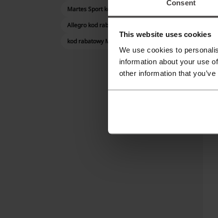
Consent
Martes Sport kod rabatowy
—
Allegro kod rabatowy
J
This website uses cookies
kod rabatowy Modivo
We use cookies to personalis
Pe
information about your use of
p
other information that you’ve