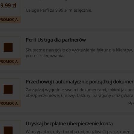
9,99 zł
Usługa Perfi za 9,99 zł miesięcznie.
PROMOCJA
Perfi Usługa dla partnerów
Skuteczne narzędzie do wystawiania faktur dla klientów, 
proces księgowania.
PROMOCJA
Przechowuj i automatycznie porządkuj dokumen
Zarządzaj wygodnie swoimi dokumentami, takimi jak pol
ubezpieczeniowe, umowy, faktury, paragony oraz gwara
cyfrowym środowisku. Odwiedź naszą stronę z kuponami
Pr
PROMOCJA
skorzystaj z wyjątkowych promocji, aby maksymalnie zwi
oszczędności!
Uzyskaj bezpłatne ubezpieczenie konta
W przypadku, gdy choroba uniemożliwi Ci pracę, możes