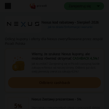
Zarejestruj się
Nexus kod rabatowy - Sierpień 2026
Jak to działa?
Informacje i warunki
Odkryj kupony i oferty dla Nexus zweryfikowane przez zespół
Picodi Polska
Wiemy, że szukasz Nexus kupony, ale
możesz również otrzymać
CASHBACK 4,5%
!
Jak to zrobić? Zarejestruj się w Picodi i zaczynaj każde
zakupy w Nexus od naszej strony. Odbierz już dziś
swój pierwszy zwrot za zakupy 4,5%!
Odbierz cashback
Nexus Zestawy prezentowe - 5%
5%
Skorzystaj z niesamowitych okazji i zaoszczędź dzisiaj