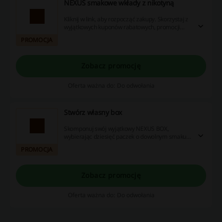
NEXUS smakowe wkłady z nikotyną
Kliknij w link, aby rozpocząć zakupy. Skorzystaj z
wyjątkowych kuponów rabatowych, promocji
oraz możliwości zwrotu części wydatków - nie
PROMOCJA
przegap tej szansy na zaoszczędzenie!
Zobacz promocję
Oferta ważna do: Do odwołania
Stwórz własny box
Skomponuj swój wyjątkowy NEXUS BOX,
wybierając dziesięć paczek o dowolnym smaku!
Stwórz idealną mieszankę, która spełni Twoje
PROMOCJA
oczekiwania.
Zobacz promocję
Oferta ważna do: Do odwołania