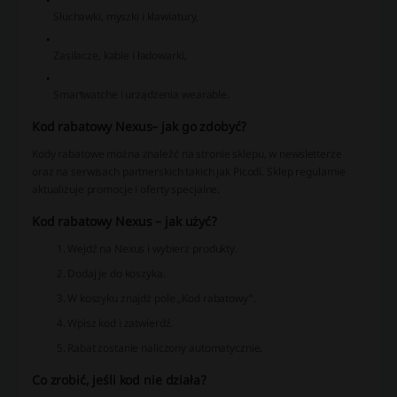
Słuchawki, myszki i klawiatury,
Zasilacze, kable i ładowarki,
Smartwatche i urządzenia wearable.
Kod rabatowy Nexus– jak go zdobyć?
Kody rabatowe można znaleźć na stronie sklepu, w newsletterze
oraz na serwisach partnerskich takich jak Picodi. Sklep regularnie
aktualizuje promocje i oferty specjalne.
Kod rabatowy Nexus – jak użyć?
Wejdź na Nexus i wybierz produkty.
Dodaj je do koszyka.
W koszyku znajdź pole „Kod rabatowy”.
Wpisz kod i zatwierdź.
Rabat zostanie naliczony automatycznie.
Co zrobić, jeśli kod nie działa?