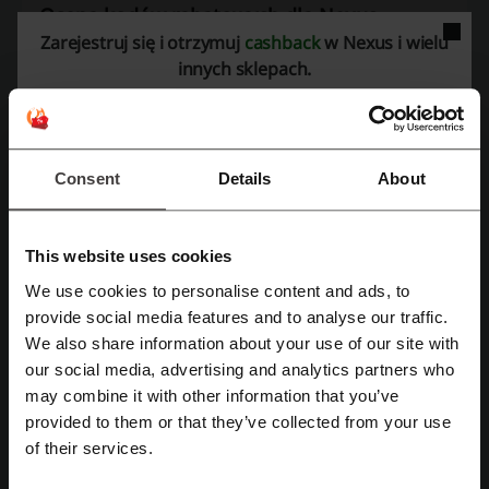
Ocena kodów rabatowych dla Nexus
Zarejestruj się i otrzymuj
cashback
w Nexus i wielu
innych sklepach.
Oceń kody rabatowe Nexus i pomóż innym użytkownikom wybrać
najlepsze oferty.
kontakt Nexus:
Consent
Details
About
Nexus
Zobacz także podobne kody i promocje
This website uses cookies
SexShop112
Sensu
EasyToys
Kraina doznań
We use cookies to personalise content and ads, to
Zarejestruj się przez Facebooka
provide social media features and to analyse our traffic.
Lula Pink
WOO ME
erotino
s69
8wines
We also share information about your use of our site with
our social media, advertising and analytics partners who
Zarejestruj się przez konto Google
Sprawdź najpopularniejsze kupony i oferty
may combine it with other information that you’ve
provided to them or that they’ve collected from your use
kody rabatowe Media Expert
kod rabatowy Uwolnij Kolory
Zarejestruj się przez swój e-mail
of their services.
4F kod rabatowy
adidas kod rabatowy