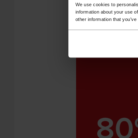
miesięcznie – większość za
We use cookies to personalis
information about your use of
miesiąca na zakupach w int
other information that you’ve
Poznaniak skąpy? Rac