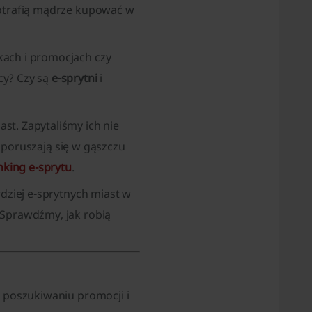
potrafią mądrze kupować w
kach i promocjach czy
cy? Czy są
e-sprytni
i
st. Zapytaliśmy ich nie
k poruszają się w gąszczu
nking e-sprytu
.
rdziej e-sprytnych miast w
 Sprawdźmy, jak robią
w poszukiwaniu promocji i