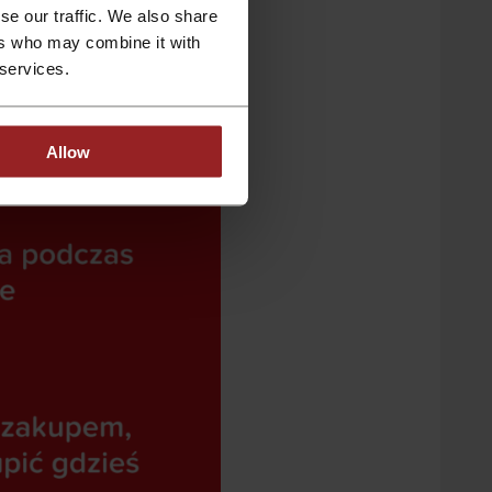
any przyznaje, że w ciągu
se our traffic. We also share
ers who may combine it with
 services.
Allow