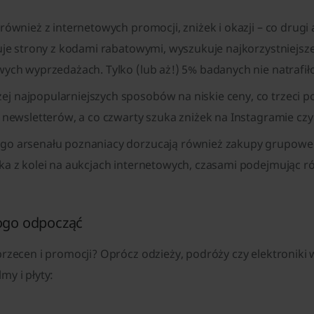
również z internetowych promocji, zniżek i okazji – co drug
suje strony z kodami rabatowymi, wyszukuje najkorzystniej
ych wyprzedażach. Tylko (lub aż!) 5% badanych nie natrafił
 najpopularniejszych sposobów na niskie ceny, co trzeci p
 newsletterów, a co czwarty szuka zniżek na Instagramie cz
o arsenału poznaniacy dorzucają również zakupy grupowe (
ka z kolei na aukcjach internetowych, czasami podejmując r
rogo odpocząć
rzecen i promocji? Oprócz odzieży, podróży czy elektroniki
lmy i płyty: