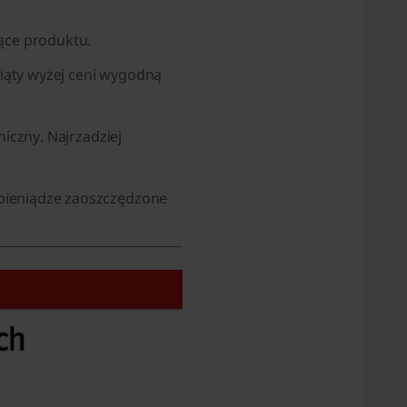
zące produktu.
iąty wyżej ceni wygodną
niczny. Najrzadziej
 pieniądze zaoszczędzone