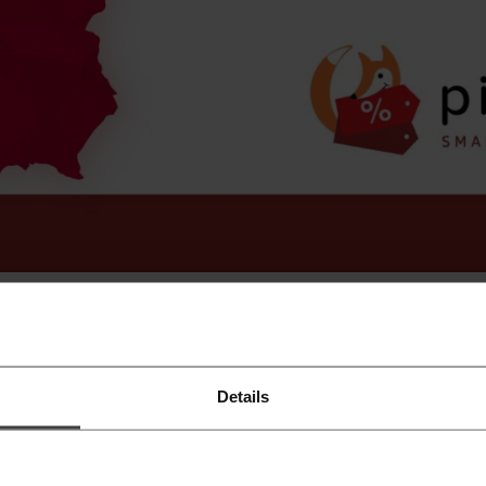
 kupują w internecie?
u nie oznacza wcale, że poznaniacy kupują przed monitorem 
ch (73%) spędza na zakupach w sieci mniej niż godzinę w t
Details
 kilkakrotnie więcej czasu.
sko co drugi mieszkaniec Poznania wydaje w internecie średni