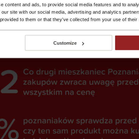
mówień nie przekracza jednak 300 złotych, choć co ósmy bad
e content and ads, to provide social media features and to analy
 our site with our social media, advertising and analytics partn
ernetowych sklepach wydaje przynajmniej pół tysiąca.
 provided to them or that they’ve collected from your use of their
zej wygodnicki
Customize