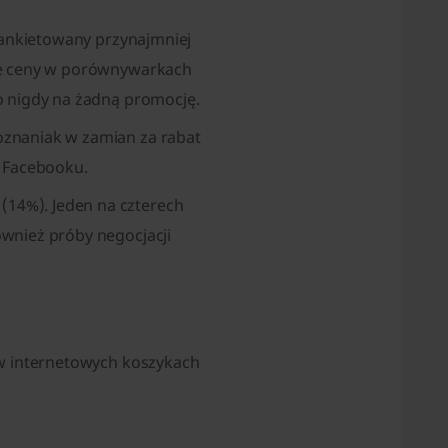
i ankietowany przynajmniej
sze ceny w porównywarkach
o nigdy na żadną promocję.
oznaniak w zamian za rabat
y Facebooku.
14%). Jeden na czterech
ównież próby negocjacji
 w internetowych koszykach