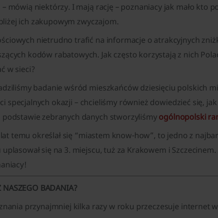
– mówią niektórzy. I mają rację – poznaniacy jak mało kto 
ę bliżej ich zakupowym zwyczajom.
ciowych nietrudno trafić na informacje o atrakcyjnych zniż
zących kodów rabatowych. Jak często korzystają z nich Pola
ć w sieci?
dziliśmy badanie wśród mieszkańców dziesięciu polskich mia
ieci specjalnych okazji – chcieliśmy również dowiedzieć się, ja
a podstawie zebranych danych stworzyliśmy
ogólnopolski ra
a lat temu określał się “miastem know-how”, to jedno z najba
uplasował się na 3. miejscu, tuż za Krakowem i Szczecinem.
naniacy!
 Z NASZEGO BADANIA?
znania przynajmniej kilka razy w roku przeczesuje internet 