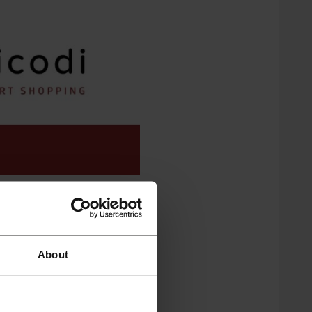
dużo i często.
ygodniu. Tylko co czwarty
About
o kilkaset złotych