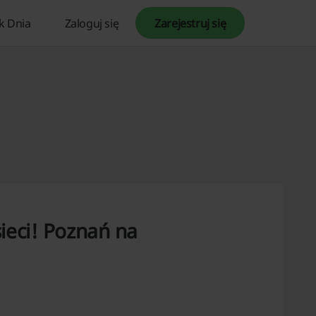
k Dnia
Zaloguj się
Zarejestruj się
ieci! Poznań na