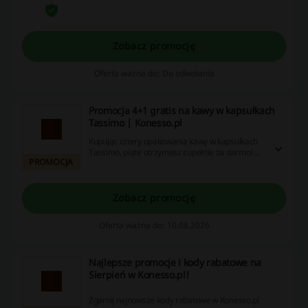
nalicza się przy użyciu aplikacji Konesso.pl.
Zobacz promocję
Oferta ważna do: Do odwołania
Promocja 4+1 gratis na kawy w kapsułkach
Tassimo | Konesso.pl
Kupując cztery opakowania kawy w kapsułkach
Tassimo, piąte otrzymasz zupełnie za darmo!
PROMOCJA
Ciesz się wyjątkowym smakiem, korzystając z tej
atrakcyjnej oferty.
Zobacz promocję
Oferta ważna do: 10.08.2026
Najlepsze promocje i kody rabatowe na
Sierpień w Konesso.pl!
Zgarnij najnowsze kody rabatowe w Konesso.pl