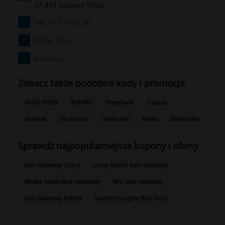
37-464 Stalowa Wola
+48 17 777 01 30
Pokaż email
Konesso
Zobacz także podobne kody i promocje
MAXI PIZZA
Breville
Poyerbani
T-pizza
Pasibus
Da Grasso
Stokrotka
Netto
Biedronka
Sprawdź najpopularniejsze kupony i oferty
kod rabatowy Carry
Leroy Merlin kod rabatowy
Media Markt kod rabatowy
KFC kod rabatowy
kod rabatowy InPost
kod promocyjny Bolt Food