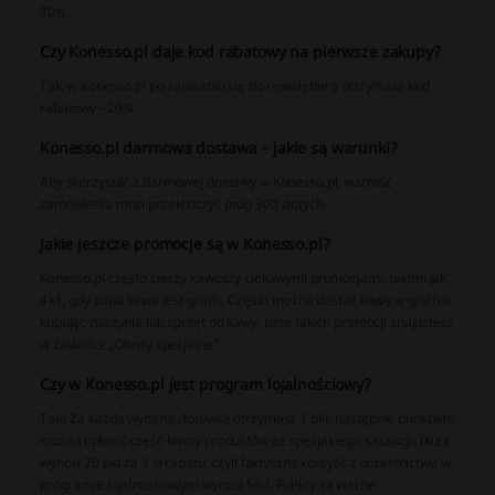
30%.
Czy Konesso.pl daje kod rabatowy na pierwsze zakupy?
Tak, w Konesso.pl po zapisaniu się do newslettera otrzymasz kod
rabatowy −20%.
Konesso.pl darmowa dostawa – jakie są warunki?
Aby skorzystać z darmowej dostawy w Konesso.pl, wartość
zamówienia musi przekroczyć próg 300 złotych.
Jakie jeszcze promocje są w Konesso.pl?
Konesso.pl często cieszy kawoszy ciekawymi promocjami, takimi jak
4+1, gdy piąta kawa jest gratis. Często można dostać kawę w gratisie
kupując naczynia lub sprzęt do kawy. Listę takich promocji znajdziesz
w zakładce „Oferty specjalne”.
Czy w Konesso.pl jest program lojalnościowy?
Tak! Za każdą wydaną złotówkę otrzymasz 1 pkt, następnie punktami
można opłacić część kwoty produktów ze specjalnego katalogu (kurs
wynosi 20 pkt za 1 zł rabatu, czyli faktyczna korzyść z uczestnictwa w
programie lojalnościowym wynosi 5%). Punkty są ważne