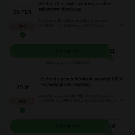
30 zł zniżki na wybrane kawy z kodem
rabatowym Konesso.pl
30 PLN
Otrzymasz 30 zł zniżki na wybrane kawy po
wpisaniu kodu rabatowego. Skorzystaj z
KOD
promocji dostępnej na Konesso.pl.
0ZL
Odkryj kod
Kod ważny do: 15.08.2026
15 zł taniej przy zamówieniu powyżej 109 zł
| Konesso.pl kod rabatowy
15 zł
Zamawiając za co najmniej 109 zł, zyskujesz 15
zł rabatu! To świetna okazja, by zaoszczędzić na
KOD
ulubionych produktach.
5zl
Odkryj kod