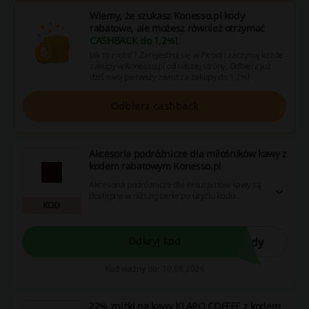
Wiemy, że szukasz Konesso.pl kody
rabatowe, ale możesz również otrzymać
CASHBACK do 1,2%
!
Jak to zrobić? Zarejestruj się w Picodi i zaczynaj każde
zakupy w Konesso.pl od naszej strony. Odbierz już
dziś swój pierwszy zwrot za zakupy do 1,2%!
Odbierz cashback
Akcesoria podróżnicze dla miłośników kawy z
kodem rabatowym Konesso.pl
Akcesoria podróżnicze dla entuzjastów kawy są
dostępne w niższej cenie po użyciu kodu
KOD
rabatowego. Skorzystaj z promocji, aby
zaoszczędzić na swoich ulubionych produktach.
zdy
Odkryj kod
Kod ważny do: 10.08.2026
22% zniżki na kawy KLARO COFFEE z kodem