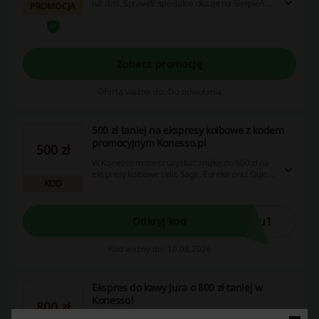
już dziś. Sprawdź specjalne okazje na Sierpień i
PROMOCJA
nie prepłacaj!
Zobacz promocję
Oferta ważna do: Do odwołania
500 zł taniej na ekspresy kolbowe z kodem
promocyjnym Konesso.pl
500 zł
W Konesso możesz uzyskać zniżkę do 500 zł na
ekspresy kolbowe Lelit, Sage, Eureka oraz Quick
KOD
Mill przy zamówieniach powyżej 4999 zł. Oferta
nie łączy się z innymi promocjami, a rabat
aktywujesz używając kodu w koszyku.
ou1
Odkryj kod
Kod ważny do: 10.08.2026
Ekspres do kawy Jura o 800 zł taniej w
Konesso!
800 zł