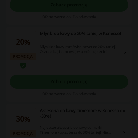
Zobacz promocję
Oferta ważna do: Do odwołania
Młynki do kawy do 20% taniej w Konesso!
20%
Młynki do kawy zamówisz nawet do 20% taniej!
Oszczędzaj i zamawiaj w obniżonej cenie!
PROMOCJA
Cashback nie nalicza się przy użyciu aplikacji
Konesso.pl.
Zobacz promocję
Oferta ważna do: Do odwołania
Akcesoria do kawy Timemore w Konesso do
-30%!
30%
Najlepsze akcesoria do kawy od marki
Timemore kupisz teraz do 30% taniej! Nie
PROMOCJA
zwlekaj i oszczędzaj na zakupach! Cashback nie