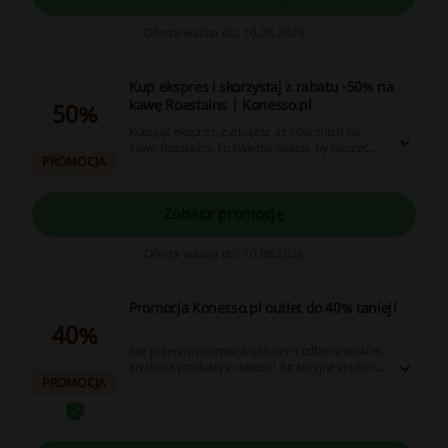
Oferta ważna do: 10.08.2026
Kup ekspres i skorzystaj z rabatu -50% na
kawę Roastains | Konesso.pl
50%
Kupując ekspres, zyskujesz aż 50% zniżki na
kawę Roastains. To świetna okazja, by cieszyć
PROMOCJA
się ulubionym napojem w atrakcyjnej cenie!
Zobacz promocję
Oferta ważna do: 10.08.2026
Promocja Konesso.pl outlet do 40% taniej!
40%
Nie przegap promocyjnych cen i odbierz do 40%
zniżki na produkty z outletu! Atrakcyjne zniżki na
PROMOCJA
kawę, herbatę i inne produkty! Cashback nie
nalicza się przy użyciu aplikacji Konesso.pl.