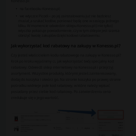
Konesso.pl:
na facebooku Konesso.pl;
we wtyczce Picodi – po jej zainstalowaniu już nie będziesz
musiał_a szukać kodów, ponieważ będą one w zasięgu jednego
kliku. W momencie odwiedzin sklepu Konesso.pl (i nie tylko)
wtyczka pokazuje powiadomienie, czy w tym sklepie jest szansa
obniżyć kwotę zakupów dzięki kodowi rabatowemu.
Jak wykorzystać kod rabatowy na zakupy w Konesso.pl?
Czy jesteś właścicielem kodu rabatowego na zakupy w Konesso.pl?
Krok po kroku wyjaśnimy ci, jak wykorzystać twój specjalny kod
rabatowy. Odwiedź sklep internetowy na Konesso.pl i przejrzyj
asortyment. Wszystkie produkty, którymi jesteś zainteresowany,
dodaj do koszyka i otwórz go. Na stronie koszyka po prawej stronie
pośrodku widnieje pole kod rabatowy, w które należy wpisać
posiadany przez ciebie kod rabatowy. Po zatwierdzeniu cena
zredukuje się o jego wartość.