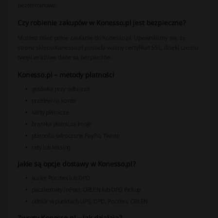
bezterminowo.
Czy robienie zakupów w Konesso.pl jest bezpieczne?
Możesz mieć pełne zaufanie do Konesso.pl. Upewniliśmy się, że
strona sklepu Konesso.pl posiada ważny certyfikat SSL, dzięki czemu
twoje wrażliwe dane są bezpieczne.
Konesso.pl – metody płatności
gotówka przy odbiorze
przelew na konto
karty płatnicze
bramka płatnicza imoje
płatności odroczone PayPo, Twisto
raty lub leasing
Jakie są opcje dostawy w Konesso.pl?
kurier Pocztex lub DPD
paczkomaty InPost, ORLEN lub DPD Pickup
odbiór w punktach UPS, DPD, Pocztex, ORLEN
Zwroty Konesso.pl – jak działają?