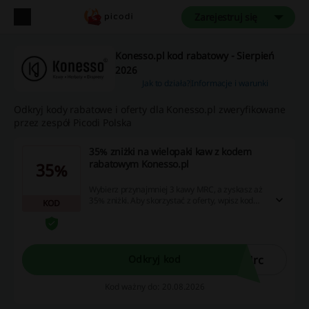
Zarejestruj się
Konesso.pl kod rabatowy - Sierpień
2026
Jak to działa?
Informacje i warunki
Odkryj kody rabatowe i oferty dla Konesso.pl zweryfikowane
przez zespół Picodi Polska
35% zniżki na wielopaki kaw z kodem
rabatowym Konesso.pl
35%
Wybierz przynajmniej 3 kawy MRC, a zyskasz aż
35% zniżki. Aby skorzystać z oferty, wpisz kod
KOD
rabatowy w koszyku.
Mrc
Odkryj kod
Kod ważny do: 20.08.2026