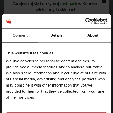
Zyskaj nawet 800 zł zniżki na ekspres do kawy
Zarejestruj się i otrzymuj
cashback
w Konesso i
Jura! Cashback nie nalicza się przy użyciu
PROMOCJA
wielu innych sklepach.
aplikacji Konesso.pl.
Zobacz promocję
Consent
Details
About
Oferta ważna do: Do odwołania
Darmowa dostawa kaw Supracafe w
This website uses cookies
Konesso!
We use cookies to personalise content and ads, to
Doskonałe kawy marki Supracafe zamówisz
Zarejestruj się przez Facebooka
provide social media features and to analyse our traffic.
teraz z darmową dostawą! Nie zwlekaj i
PROMOCJA
We also share information about your use of our site with
zamawiaj teraz bez dodatkowych kosztów!
Cashback nie nalicza się przy użyciu aplikacji
our social media, advertising and analytics partners who
Zarejestruj się przez konto Google
Konesso.pl.
may combine it with other information that you’ve
Zobacz promocję
provided to them or that they’ve collected from your use
Zarejestruj się przez swój e-mail
of their services.
Oferta ważna do: Do odwołania