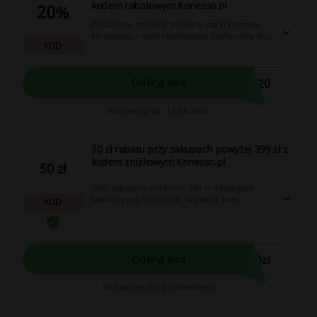
kodem rabatowym Konesso.pl
20%
Zyskaj 20% zniżki na produkty marki Thermos,
korzystając z kodu rabatowego. Zachęcamy do
KOD
zrobienia zakupów!
s20
Odkryj kod
Kod ważny do: 13.08.2026
50 zł rabatu przy zakupach powyżej 399 zł z
kodem zniżkowym Konesso.pl
50 zł
Zrób zakupy za minimum 399 zł w kategorii
kawa i zyskaj 50 zł zniżki, używając kodu
KOD
rabatowego. Pamiętaj, że oferta nie łączy się z
innymi promocjami oraz nie dotyczy
przecenionych produktów.
0zl
Odkryj kod
Kod ważny do: Do odwołania