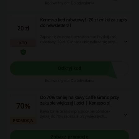
Kod ważny do: Do odwołania
Konesso kod rabatowy! -20 zł zniżki za zapis
do newslettera!
20 zł
Zapisz się do newslettera Konesso i zyskaj kod
rabatowy -20 zł! Cashback nie nalicza się przy
KOD
użyciu aplikacji Konesso.pl.
Odkryj kod
Kod ważny do: Do odwołania
Do 70% taniej na kawy Caffe Grano przy
zakupie większej ilości | Konesso.pl
70%
Kawa Caffe Grano w promocyjnej obniżce -
zyskaj do 70% rabatu, a przy większych
PROMOCJA
zakupach oszczędzisz jeszcze więcej!
Zobacz promocję