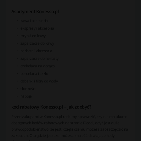
Asortyment Konesso.pl
kawa i akcesoria
ekspresy i akcesoria
młynki do kawy
zaparzacze do kawy
herbata i akcesoria
zaparzacze do herbaty
czekolada na gorąco
porcelana i szkło
dzbanki i filtry do wody
słodkości
napoje
kod rabatowy Konesso.pl – jak zdobyć?
Przed zakupami w Konesso.pl radzimy sprawdzić, czy nie ma akurat
dostępnych kodów rabatowych na stronie Picodi, gdyż jest duże
prawdopodobieństwo, że jest, dzięki czemu możesz zaoszczędzić na
zakupach. Oto gdzie jeszcze możesz znaleźć działające kody