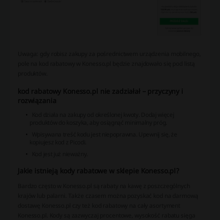
Uwaga: gdy robisz zakupy za pośrednictwem urządzenia mobilnego,
pole na kod rabatowy w Konesso.pl będzie znajdowało się pod listą
produktów.
kod rabatowy Konesso.pl nie zadziałał – przyczyny i
rozwiązania
Kod działa na zakupy od określonej kwoty. Dodaj więcej
produktów do koszyka, aby osiągnąć minimalny próg.
Wpisywana treść kodu jest niepoprawna. Upewnij się, że
kopiujesz kod z Picodi.
Kod jest już nieważny.
Jakie istnieją kody rabatowe w sklepie Konesso.pl?
Bardzo często w Konesso.pl są rabaty na kawę z poszczególnych
krajów lub palarni. Także czasem można pozyskać kod na darmową
dostawę Konesso.pl czy też kod rabatowy na cały asortyment
Konesso.pl. Kody są zazwyczaj procentowe, wysokość rabatu sięga