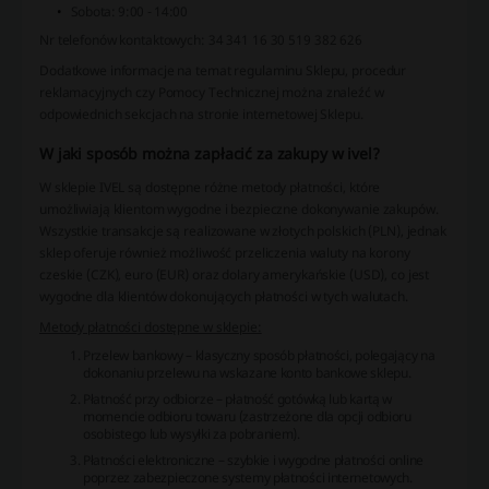
Sobota: 9:00 - 14:00
Nr telefonów kontaktowych:
34 341 16 30
519 382 626
Dodatkowe informacje na temat regulaminu Sklepu, procedur
reklamacyjnych czy Pomocy Technicznej można znaleźć w
odpowiednich sekcjach na stronie internetowej Sklepu.
W jaki sposób można zapłacić za zakupy w ivel?
W sklepie IVEL są dostępne różne metody płatności, które
umożliwiają klientom wygodne i bezpieczne dokonywanie zakupów.
Wszystkie transakcje są realizowane w złotych polskich (PLN), jednak
sklep oferuje również możliwość przeliczenia waluty na korony
czeskie (CZK), euro (EUR) oraz dolary amerykańskie (USD), co jest
wygodne dla klientów dokonujących płatności w tych walutach.
Metody płatności dostępne w sklepie:
Przelew bankowy – klasyczny sposób płatności, polegający na
dokonaniu przelewu na wskazane konto bankowe sklepu.
Płatność przy odbiorze – płatność gotówką lub kartą w
momencie odbioru towaru (zastrzeżone dla opcji odbioru
osobistego lub wysyłki za pobraniem).
Płatności elektroniczne – szybkie i wygodne płatności online
poprzez zabezpieczone systemy płatności internetowych.