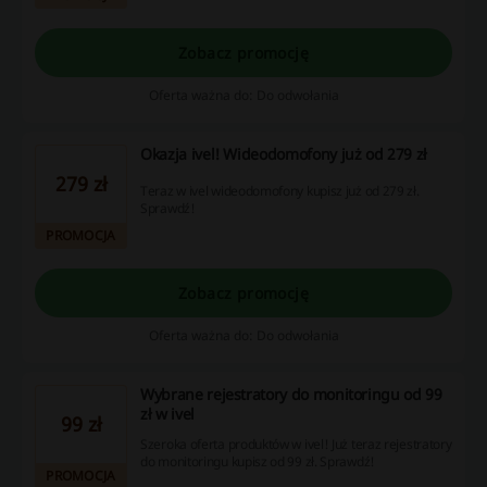
Zobacz promocję
Oferta ważna do: Do odwołania
Okazja ivel! Wideodomofony już od 279 zł
279 zł
Teraz w ivel wideodomofony kupisz już od 279 zł.
Sprawdź!
PROMOCJA
Zobacz promocję
Oferta ważna do: Do odwołania
Wybrane rejestratory do monitoringu od 99
zł w ivel
99 zł
Szeroka oferta produktów w ivel! Już teraz rejestratory
do monitoringu kupisz od 99 zł. Sprawdź!
PROMOCJA