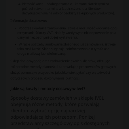
Płatność kartą – obsługa transakcji kartami płatniczymi za
pośrednictwem terminala (zastrzeżone dla klientów
decydujących się na odbiór osobisty zakupionych produktów).
Informacje dodatkowe:
Podczas składania zamówienia, istnieje możliwość wybrania opcji
otrzymania faktury VAT. Należy wtedy wypełnić odpowiednie pola
danymi niezbędnymi do jej wystawienia.
W razie potrzeby anulowania złożonego już zamówienia, istnieje
taka możliwość. Sklep sugeruje poinformowanie o tym fakcie
drogą mailową lub telefoniczną.
Sklep dba o wygodę oraz zadowolenie swoich klientów, oferując
różnorodne metody płatności i zapewniając pracowników gotowych
służyć pomocą w przypadku jakichkolwiek pytań czy wątpliwości
dotyczących procesu dokonywania płatności.
Jakie są koszty i metody dostawy w ivel?
Sposoby dostawy zamówień w sklepie IVEL
obejmują różne metody, które pozwalają
klientom wybrać opcję najbardziej
odpowiadającą ich potrzebom. Poniżej
przedstawiamy szczegółowy opis dostępnych