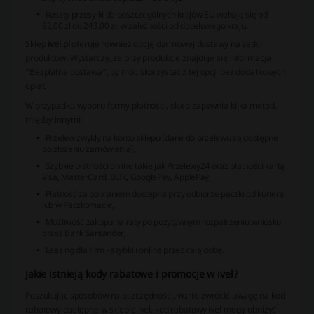
Koszty przesyłki do poszczególnych krajów EU wahają się od
92,00 zł do 243,00 zł, w zależności od docelowego kraju.
Sklep
ivel.pl
oferuje również opcję darmowej dostawy na setki
produktów. Wystarczy, że przy produkcie znajduje się informacja
"Bezpłatna dostawa", by móc skorzystać z tej opcji bez dodatkowych
opłat.
W przypadku wyboru formy płatności, sklep zapewnia kilka metod,
między innymi:
Przelew zwykły na konto sklepu (dane do przelewu są dostępne
po złożeniu zamówienia),
Szybkie płatności online takie jak Przelewy24 oraz płatności kartą
Visa, MasterCard, BLIK, GooglePay, ApplePay,
Płatność za pobraniem dostępna przy odbiorze paczki od kuriera
lub w Paczkomacie,
Możliwość zakupu na raty po pozytywnym rozpatrzeniu wniosku
przez Bank Santander,
Leasing dla firm - szybki i online przez całą dobę.
Jakie istnieją kody rabatowe i promocje w ivel?
Poszukując sposobów na oszczędności, warto zwrócić uwagę na kod
rabatowy dostępne w sklepie ivel. kod rabatowy ivel mogą obniżyć