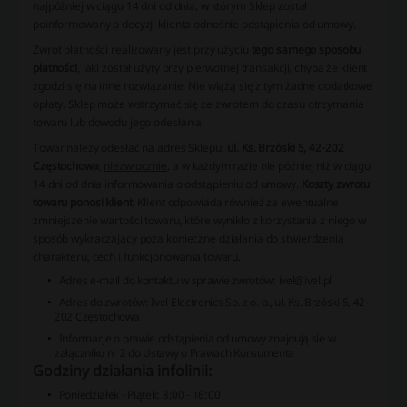
najpóźniej w ciągu 14 dni od dnia, w którym Sklep został
poinformowany o decyzji klienta odnośnie odstąpienia od umowy.
Zwrot płatności realizowany jest przy użyciu
tego samego sposobu
płatności
, jaki został użyty przy pierwotnej transakcji, chyba że klient
zgodzi się na inne rozwiązanie. Nie wiążą się z tym żadne dodatkowe
opłaty. Sklep może wstrzymać się ze zwrotem do czasu otrzymania
towaru lub dowodu jego odesłania.
Towar należy odesłać na adres Sklepu:
ul. Ks. Brzóski 5, 42-202
Częstochowa
,
niezwłocznie
, a w każdym razie nie później niż w ciągu
14 dni od dnia informowania o odstąpieniu od umowy.
Koszty zwrotu
towaru ponosi klient
. Klient odpowiada również za ewentualne
zmniejszenie wartości towaru, które wynikło z korzystania z niego w
sposób wykraczający poza konieczne działania do stwierdzenia
charakteru, cech i funkcjonowania towaru.
Adres e-mail do kontaktu w sprawie zwrotów: ivel@ivel.pl
Adres do zwrotów: Ivel Electronics Sp. z o. o., ul. Ks. Brzóski 5, 42-
202 Częstochowa
Informacje o prawie odstąpienia od umowy znajdują się w
załączniku nr 2 do Ustawy o Prawach Konsumenta
Godziny działania infolinii:
Poniedziałek - Piątek: 8:00 - 16:00