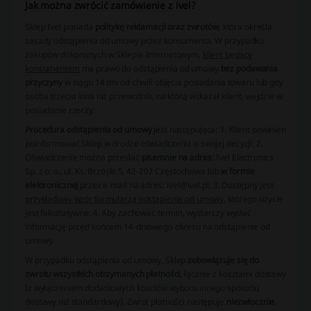
Jak można zwrócić zamówienie z ivel?
Sklep Ivel posiada
politykę reklamacji oraz zwrotów
, która określa
zasady odstąpienia od umowy przez konsumenta. W przypadku
zakupów dokonanych w Sklepie Internetowym,
klient będący
konsumentem
ma prawo do odstąpienia od umowy
bez podawania
przyczyny
w ciągu 14 dni od chwili objęcia posiadania towaru lub gdy
osoba trzecia inna niż przewoźnik, na którą wskazał klient, wejdzie w
posiadanie rzeczy.
Procedura odstąpienia od umowy
jest następująca:
1. Klient powinien
poinformować Sklep w drodze oświadczenia o swojej decyzji.
2.
Oświadczenie można przesłać
pisemnie na adres
: Ivel Electronics
Sp. z o. o., ul. Ks. Brzóski 5, 42-202 Częstochowa lub
w formie
elektronicznej
przez e-mail na adres: ivel@ivel.pl.
3. Dostępny jest
przykładowy wzór formularza odstąpienia od umowy
, którego użycie
jest fakultatywne.
4. Aby zachować termin, wystarczy wysłać
informację przed końcem 14-dniowego okresu na odstąpienie od
umowy.
W przypadku odstąpienia od umowy, Sklep
zobowiązuje się do
zwrotu wszystkich otrzymanych płatności
, łącznie z kosztami dostawy
(z wyłączeniem dodatkowych kosztów wyboru innego sposobu
dostawy niż standardowy). Zwrot płatności następuje
niezwłocznie
,