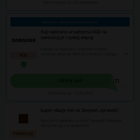
Oferta ważna do: Do odwołania
Skorzystaj z oferty promocyjnej już dziś!
Kup wybrane urządzenia AGD na
samsung.pl i zyskaj więcej
Kupując co najmniej 5 urządzeń, możesz
otrzymać zwrot do 3800 zł, a mniejsze zakupy
KOD
także kwalifikują się do wypłat. Wybierając
dodatkowe urządzenia AGD, znacznie obniżysz
ich cenę, a po wpisaniu kodu rabatowego
zyskasz 5. produkt za 1 zł.
LTI
Odkryj kod
Kod ważny do: 16.08.2026
Super okazje ivel na Sierpień, sprawdź!
Nie chcesz wydawać za dużo? Sprawdź najlepsze
oferty miesiąca w sklepie ivel!
PROMOCJA