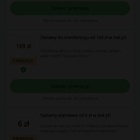
Zobacz promocję
Oferta ważna do: Do odwołania
Zestawy do monitoringu od 169 zł w ivel.pl!
169 zł
Monitoring domu, szkoły, miasta, osiedla, apteki i
wiele innych! Sprawdź ofertę!
PROMOCJA
Zobacz promocję
Oferta ważna do: Do odwołania
Systemy alarmowe od 6 zł w Ivel.pl!
6 zł
Często nie ma Cię w domu? Zadbaj o bezpieczeństwo
swojego majątku. Zamontuj system alarmowy!
PROMOCJA