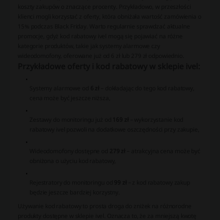
koszty zakupów o znaczące procenty. Przykładowo, w przeszłości
klienci mogli korzystać z oferty, która obniżała wartość zamówienia o
15% podczas Black Friday. Warto regularnie sprawdzać aktualne
promocje, gdyż kod rabatowy ivel mogą się pojawiać na różne
kategorie produktów, takie jak systemy alarmowe czy
wideodomofony, oferowane już od 6 zł lub 279 zł odpowiednio.
Przykładowe oferty i kod rabatowy w sklepie ivel:
Systemy alarmowe od
6 zł
– dokładając do tego kod rabatowy,
cena może być jeszcze niższa,
Zestawy do monitoringu już od
169 zł
– wykorzystanie kod
rabatowy ivel pozwoli na dodatkowe oszczędności przy zakupie,
Wideodomofony dostępne od
279 zł
– atrakcyjna cena może być
obniżona o użyciu kod rabatowy,
Rejestratory do monitoringu od
99 zł
– z kod rabatowy zakup
będzie jeszcze bardziej korzystny.
Używanie kod rabatowy to prosta droga do zniżek na różnorodne
produkty dostępne w sklepie ivel. Oznacza to, że za mniejszą kwotę