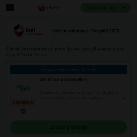
Zarejestruj się
Ivel kod rabatowy - Sierpień 2026
Odkryj kody rabatowe i oferty dla ivel zweryfikowane przez
zespół Picodi Polska
Skorzystaj z oferty promocyjnej już dziś!
Ole Wiosenne bestellery
Zimowe hity zakupowe w niezwykle atrakcyjnych
cenach czekają na Ciebie! Skorzystaj z
PROMOCJA
wyjątkowych kuponów rabatowych, promocji i
cashbacku – nie przegap okazji na świetne
zakupy!
Zobacz promocję