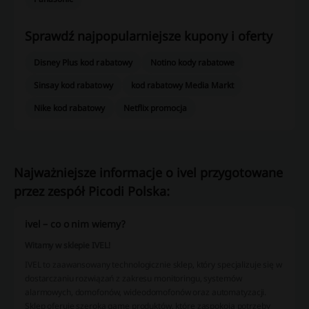
Sprawdź najpopularniejsze kupony i oferty
Disney Plus kod rabatowy
Notino kody rabatowe
Sinsay kod rabatowy
kod rabatowy Media Markt
Nike kod rabatowy
Netflix promocja
Najważniejsze informacje o ivel przygotowane
przez zespół Picodi Polska:
ivel – co o nim wiemy?
Witamy w sklepie IVEL!
IVEL to zaawansowany technologicznie sklep, który specjalizuje się w
dostarczaniu rozwiązań z zakresu monitoringu, systemów
alarmowych, domofonów, wideodomofonów oraz automatyzacji.
Sklep oferuje szeroką gamę produktów, które zaspokoją potrzeby