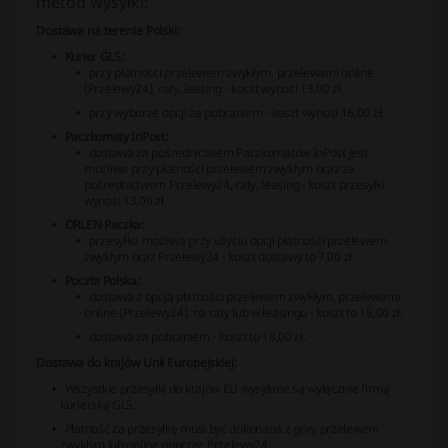
metod wysyłki:
Dostawa na terenie Polski:
Kurier GLS:
przy płatności przelewem zwykłym, przelewami online
(Przelewy24), raty, leasing - koszt wynosi 13,00 zł,
przy wyborze opcji za pobraniem - koszt wynosi 16,00 zł.
Paczkomaty InPost:
dostawa za pośrednictwem Paczkomatów InPost jest
możliwa przy płatności przelewem zwykłym oraz za
pośrednictwem Przelewy24, raty, leasing - koszt przesyłki
wynosi 13,00 zł.
ORLEN Paczka:
przesyłka możliwa przy użyciu opcji płatności przelewem
zwykłym oraz Przelewy24 - koszt dostawy to 7,00 zł.
Poczta Polska:
dostawa z opcją płatności przelewem zwykłym, przelewami
online (Przelewy24), na raty lub w leasingu - koszt to 15,00 zł,
dostawa za pobraniem - koszt to 18,00 zł.
Dostawa do krajów Unii Europejskiej:
Wszystkie przesyłki do krajów EU wysyłane są wyłącznie firmą
kurierską GLS,
Płatność za przesyłkę musi być dokonana z góry przelewem
zwykłym lub online poprzez Przelewy24,