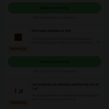
Zobacz promocję
Oferta ważna do: Do odwołania
Darmowa dostawa w ivel!
W ivel znajdziesz teraz setki produktów z opcją
darmowej dostawy! Szukaj oznaczeń "Bezpłatna
dostawa" przy ofercie i nie płać za wysyłkę.
PROMOCJA
Zobacz promocję
Oferta ważna do: Do odwołania
ivel produkty do telewizji satelitarnej już od
1 zł!
1 zł
Niezbędne produkty do telewizji satelitarnej kupisz w
ivel! Ceny zaczynają się już od 1 zł.
PROMOCJA