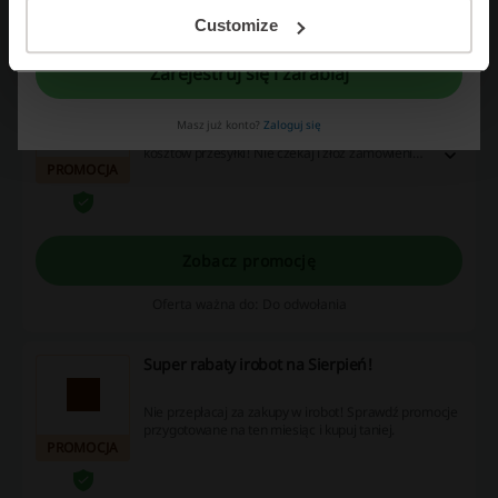
Rejestrując się potwierdzasz zapoznanie się i akceptację "
Regulaminu
” oraz
"
Polityki Prywatności.
"
Customize
Oferta ważna do: Do odwołania
Zarejestruj się i zarabiaj
Darmowa dostawa iRobot!
Masz już konto?
Zaloguj się
Kup robota sprzątającego w iRobot i nie ponoś
kosztów przesyłki! Nie czekaj i złóż zamówienie
PROMOCJA
już dziś. Sprawdź!
Zobacz promocję
Oferta ważna do: Do odwołania
Super rabaty irobot na Sierpień!
Nie przepłacaj za zakupy w irobot! Sprawdź promocje
przygotowane na ten miesiąc i kupuj taniej.
PROMOCJA