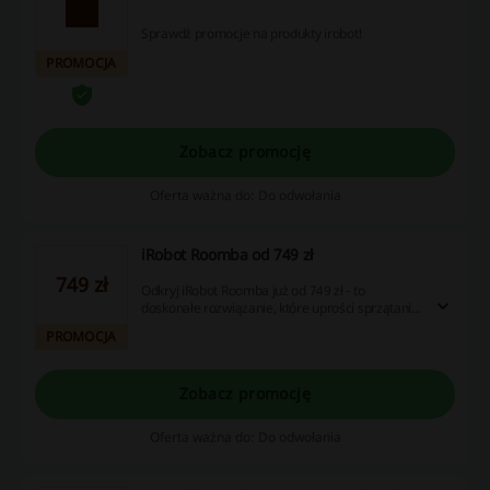
Sprawdź promocje na produkty irobot!
PROMOCJA
Zobacz promocję
Oferta ważna do: Do odwołania
iRobot Roomba od 749 zł
749 zł
Odkryj iRobot Roomba już od 749 zł - to
doskonałe rozwiązanie, które uprości sprzątanie
w Twoim domu. Skorzystaj z dostępnych zniżek i
PROMOCJA
promocji, aby jeszcze bardziej obniżyć koszty, a
także nie przegap okazji na uzyskanie zwrotu
części wydatków!
Zobacz promocję
Oferta ważna do: Do odwołania