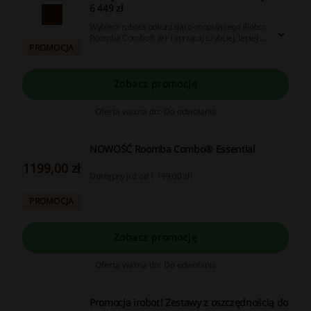
6 449 zł
Wybierz robota odkurzająco-mopującego iRobot
Roomba Combo® j9+ i sprzątaj szybciej, lepiej i
PROMOCJA
wydajniej! Teraz to urządzenie możesz zamówić
już za 6 449 zł!
Zobacz promocję
Oferta ważna do: Do odwołania
NOWOŚĆ Roomba Combo® Essential
1199,00 zł
Dostępny już od 1 199,00 zł!
PROMOCJA
Zobacz promocję
Oferta ważna do: Do odwołania
Promocja irobot! Zestawy z oszczędnością do