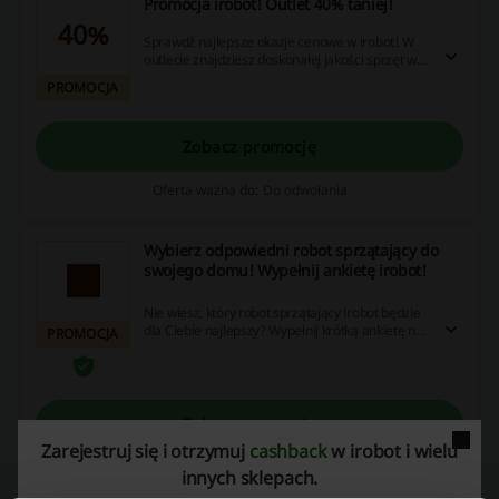
Promocja irobot! Outlet 40% taniej!
40%
Sprawdź najlepsze okazje cenowe w irobot! W
outlecie znajdziesz doskonałej jakości sprzęt w
cenach do nawet 40% taniej. Wybierz robota dla
PROMOCJA
siebie!
Zobacz promocję
Oferta ważna do: Do odwołania
Wybierz odpowiedni robot sprzątający do
swojego domu! Wypełnij ankietę irobot!
Nie wiesz, który robot sprzątający irobot będzie
dla Ciebie najlepszy? Wypełnij krótką ankietę na
PROMOCJA
stronie sklepu, która szybko pomoże Ci dokonać
odpowiedniego wyboru!
Zobacz promocję
Zarejestruj się i otrzymuj
cashback
w irobot i wielu
Oferta ważna do: Do odwołania
innych sklepach.