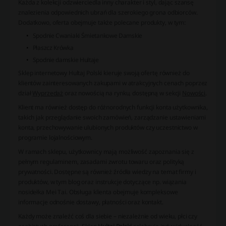
Każda z kolekcji odzwierciedla inny charakter i styl, dając szansę
znalezienia odpowiednich ubrań dla szerokiego grona odbiorców.
Dodatkowo, oferta obejmuje także polecane produkty, w tym:
Spodnie Cwaniaki Śmietankowe Damskie
Płaszcz Krówka
Spodnie damskie Hultaje
Sklep internetowy
Hultaj Polski
kieruje swoją ofertę również do
klientów zainteresowanych zakupami w atrakcyjnych cenach poprzez
dział
Wyprzedaż
oraz nowością na rynku, dostępną w sekcji
Nowości
.
Klient ma również dostęp do różnorodnych funkcji konta użytkownika,
takich jak przeglądanie swoich zamówień, zarządzanie ustawieniami
konta, przechowywanie ulubionych produktów czy uczestnictwo w
programie lojalnościowym.
W ramach sklepu, użytkownicy mają możliwość zapoznania się z
pełnym regulaminem, zasadami zwrotu towaru oraz polityką
prywatności. Dostępne są również źródła wiedzy na temat firmy i
produktów, w tym blog oraz instrukcje dotyczące np. wiązania
nosidełka Mei Tai. Obsługa klienta obejmuje kompleksowe
informacje odnośnie dostawy, płatności oraz kontakt.
Każdy może znaleźć coś dla siebie – niezależnie od wieku, płci czy