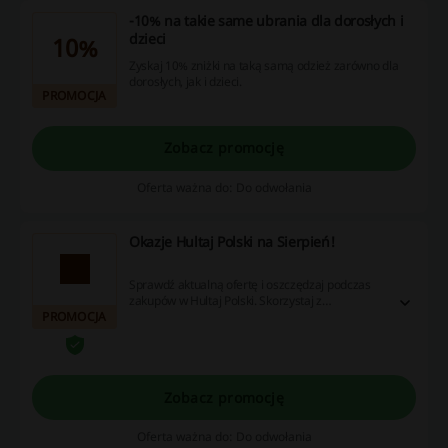
-10% na takie same ubrania dla dorosłych i
dzieci
10%
Zyskaj 10% zniżki na taką samą odzież zarówno dla
dorosłych, jak i dzieci.
PROMOCJA
Zobacz promocję
Oferta ważna do: Do odwołania
Okazje Hultaj Polski na Sierpień!
Sprawdź aktualną ofertę i oszczędzaj podczas
zakupów w Hultaj Polski. Skorzystaj z
PROMOCJA
najlepszych rabatów na Sierpień już dziś!
Zobacz promocję
Oferta ważna do: Do odwołania