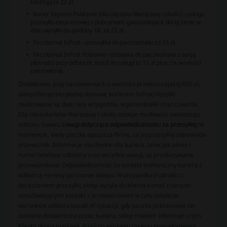
kosztująca 22 zł.
Kurier Express Pobranie (dla obszaru Warszawy i okolic) - usługa
przesyłki ekspresowej z pobraniem, gwarantująca doręczenie w
dniu wysyłki do godziny 18, za 25 zł.
Paczkomat InPost - przesyłka do paczkomatu za 15 zł.
Paczkomat InPost Pobranie - dostawa do paczkomatu z opcją
płatności przy odbiorze. Koszt tej usługi to 15 zł plus 2% wartości
zamówienia.
Dodatkowo, przy zamówieniach o wartości przekraczającej 600 zł,
sklep oferuje bezpłatną dostawę kurierem InPost.Wysyłki
realizowane są dwa razy w tygodniu, w poniedziałki oraz czwartki.
Dla mieszkańców Warszawy i okolic istnieje możliwość osobistego
odbioru towaru.
Uwagi dotyczące odpowiedzialności za przesyłkę:
W
momencie, kiedy paczka opuszcza firmę, za jej przesyłkę odpowiada
przewoźnik. Informacje niezbędne dla kuriera, takie jak adres i
numer telefonu odbiorcy oraz wszelkie uwagi, są przekazywane
przewoźnikowi. Odpowiedzialność za kontakt telefoniczny kuriera z
odbiorcą nie leży po stronie sklepu. W przypadku trudności z
doręczeniem przesyłki, sklep wysyła do klienta e-mail z danymi
umożliwiającymi kontakt z przewoźnikiem w celu ustalenia
warunków odbioru paczki.W sytuacji, gdy paczka pobraniowa nie
zostanie dostarczona przez kuriera, sklep również informuje o tym
klienta drogą mailową. Jeżeli po wysłaniu takiego powiadomienia