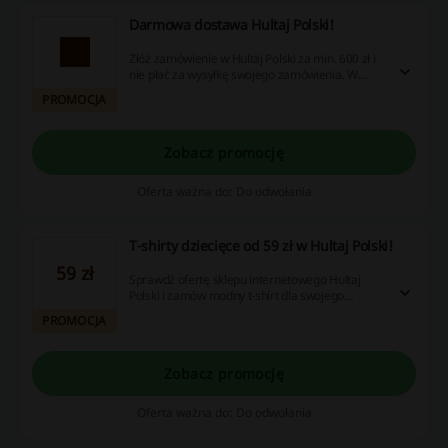
Darmowa dostawa Hultaj Polski!
Złóż zamówienie w Hultaj Polski za min. 600 zł i
nie płać za wysyłkę swojego zamówienia. W
ofercie znajdziesz produkty dla Niej i dla Niego.
PROMOCJA
Wszystkie produkty dostępne w sklepie są szyte
w Polsce. Sprawdź!
Zobacz promocję
Oferta ważna do: Do odwołania
T-shirty dziecięce od 59 zł w Hultaj Polski!
59 zł
Sprawdź ofertę sklepu internetowego Hultaj
Polski i zamów modny t-shirt dla swojego
dziecka. W promocji modele dla chłopca i
PROMOCJA
dziewczynki!
Zobacz promocję
Oferta ważna do: Do odwołania