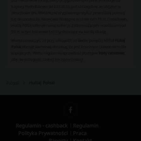
Dla miłośników mody, sklep przygotował specjalne promocje na
kaptury hydrofobowe od 239 zł, co jest szczególnie atrakcyjne w
deszczowe dni. Miłośniczki oryginalnego stylu z pewnością ucieszą
się na spódniczki Neonówki dostępne w cenie od 179 zł. Dodatkowo,
Hultaj Polski oferuje nową kolekcję z interesującymi nowościami od
59 zł, w tym kolorowe t-shirty dziecięce na każdą okazję.
Warto zaznaczyć, że przy zakupach na kwotę powyżej 600 zł
Hultaj
Polski
oferuje darmową dostawę, co jest znacznym ułatwieniem dla
kupujących. Warto regularnie sprawdzać dostępne
kody rabatowe
,
aby nie przegapić żadnej korzystnej okazji.
Hultaj Polski
Picodi
Regulamin - cashback
Regulamin
Polityka Prywatności
Praca
Raporty
Kontakt