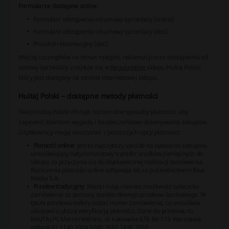
Formularze dostępne online:
Formularz odstąpienia od umowy sprzedaży (online)
Formularz odstąpienia od umowy sprzedaży (doc)
Protokół reklamacyjny (doc)
Więcej szczegółów na temat rękojmi, reklamacji oraz odstąpienia od
umowy sprzedaży znajduje się w
Regulaminie
sklepu Hultaj Polski,
który jest dostępny na stronie internetowej sklepu.
Hultaj Polski – dostępne metody płatności
Sklep Hultaj Polski oferuje różnorodne sposoby płatności, aby
zapewnić klientom wygodę i bezpieczeństwo dokonywania zakupów.
Użytkownicy mogą skorzystać z poniższych opcji płatności:
Płatność online
: Jest to najszybszy sposób na opłacenie zakupów,
umożliwiający natychmiastowy transfer środków pieniężnych do
sklepu, co przyczynia się do błyskawicznej realizacji zamówienia.
Rozliczenia płatności online odbywają się za pośrednictwem Blue
Media S.A.
Przelew tradycyjny
: Klienci mają również możliwość opłacenia
zamówienia za pomocą standardowego przelewu bankowego. W
tytule przelewu należy podać numer zamówienia, co umożliwia
sklepowi szybszą weryfikację płatności. Dane do przelewu to
MAJTAJ.PL Marcin Wiśnios, ul. Łukowska 6/9, 04-113 Warszawa,
mBank 02 1140 2004 0000 3602 7490 3950.