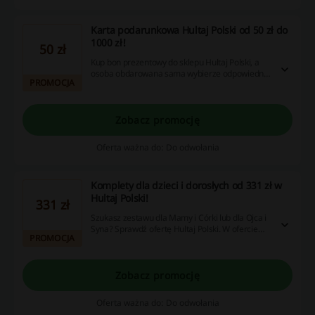
Karta podarunkowa Hultaj Polski od 50 zł do
1000 zł!
50 zł
Kup bon prezentowy do sklepu Hultaj Polski, a
osoba obdarowana sama wybierze odpowiedni
PROMOCJA
prezent dla siebie. Do wyboru kwota od 50 zł do
1000 zł.
Zobacz promocję
Oferta ważna do: Do odwołania
Komplety dla dzieci i dorosłych od 331 zł w
Hultaj Polski!
331 zł
Szukasz zestawu dla Mamy i Córki lub dla Ojca i
Syna? Sprawdź ofertę Hultaj Polski. W ofercie
PROMOCJA
znajdziesz sukienki, t-shirty, spodnie i więcej.
Zobacz promocję
Oferta ważna do: Do odwołania