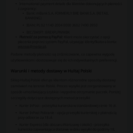
International payment details
dla klientów dokonujących płatności
z zagranicy:
Bank: mBank S.A. FORMERLY BRE BANK S.A. (RETAIL
BANKING)
IBAN: PL 02 1140 2004 0000 3602 7490 3950
BIC/SWIFT: BREXPLPWMBK
Płatność za pomocą PayPal
: Klient może skorzystać z opcji
płacenia poprzez system PayPal, używając identyfikatora konta:
wisnios@majtaj.pl
.
Podane metody płatności są zróżnicowane, co zapewnia wygodę
użytkownikom i dostosowuje się do ich indywidualnych preferencji.
Warunki i metody dostawy w Hultaj Polski
Sklep Hultaj Polski oferuje klientom różnorodne sposoby dostawy
zamówień na terenie Polski. Proces wysyłki jest zorganizowany w
sposób umożliwiający szybkie i wygodne otrzymanie paczek. Poniżej
szczegóły dotyczące dostępnych metod przesyłki:
Kurier InPost - przesyłka kurierska w standardowej cenie 16 zł.
Kurier InPost Pobranie - opcja przesyłki kurierskiej z płatnością
przy odbiorze za 18 zł.
Kurier Express (dla obszaru Warszawy i okolic) - przesyłka
kurierska zapewniająca dostawę w dniu wysyłki do godziny 18,