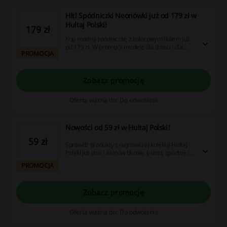
Hit! Spódniczki Neonówki już od 179 zł w
Hultaj Polski!
179 zł
Kup modną spódniczkę z kolorowym tiulem już
od 179 zł. W promocji modele dla dzieci i dla
PROMOCJA
dorosłych. Sprawdź i zamów już dziś!
Zobacz promocję
Oferta ważna do: Do odwołania
Nowości od 59 zł w Hultaj Polski!
59 zł
Sprawdź produkty z najnowszej kolekcji Hultaj
Polski już dziś i zamów bluzkę, t-shirt, spodnie i
akcesoria w atrakcyjnej cenie!
PROMOCJA
Zobacz promocję
Oferta ważna do: Do odwołania