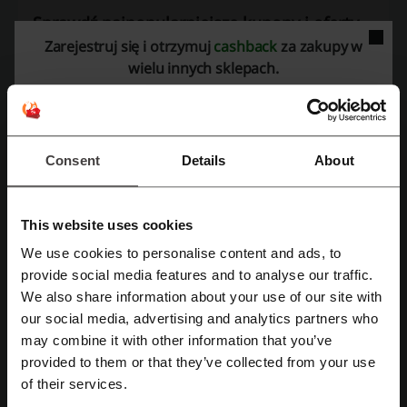
Sprawdź najpopularniejsze kupony i oferty
Zarejestruj się i otrzymuj
cashback
za zakupy w
Colorland kod rabatowy
kod rabatowy Cocolita
wielu innych sklepach.
kod promocyjny Tchibo
kod rabatowy Nike
kody rabatowe Hebe
kod rabatowy Jack Wolfskin
Consent
Details
About
Najważniejsze informacje o Hultaj Polski
przygotowane przez zespół Picodi Polska:
This website uses cookies
We use cookies to personalise content and ads, to
Ogólne dane nt. Hultaj Polski
Zarejestruj się przez Facebooka
provide social media features and to analyse our traffic.
We also share information about your use of our site with
Hultaj Polski
to butik internetowy oferujący szeroki asortyment
odzieży zaprojektowanej przez polską projektantkę Ankę Jankowską-
our social media, advertising and analytics partners who
Zarejestruj się przez konto Google
Wiśnios. Sklep prezentuje niepowtarzalne kolekcje odzieży,
may combine it with other information that you’ve
kierowane do osób o silnej i niezależnej osobowości – takich, które
provided to them or that they’ve collected from your use
cenią sobie wygodę, prostotę i chęć wyróżnienia się z tłumu.
Zarejestruj się przez swój e-mail
of their services.
W ofercie
Hultaj Polski
znajdują się ubrania dla kobiet, mężczyzn