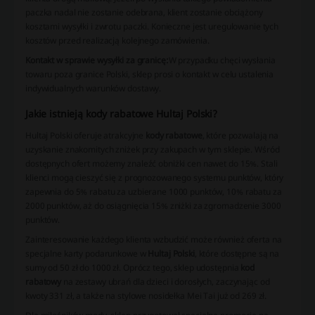
paczka nadal nie zostanie odebrana, klient zostanie obciążony
kosztami wysyłki i zwrotu paczki. Konieczne jest uregulowanie tych
kosztów przed realizacją kolejnego zamówienia.
Kontakt w sprawie wysyłki za granicę:
W przypadku chęci wysłania
towaru poza granice Polski, sklep prosi o kontakt w celu ustalenia
indywidualnych warunków dostawy.
Jakie istnieją kody rabatowe Hultaj Polski?
Hultaj Polski oferuje atrakcyjne
kody rabatowe
, które pozwalają na
uzyskanie znakomitych zniżek przy zakupach w tym sklepie. Wśród
dostępnych ofert możemy znaleźć obniżki cen nawet do 15%. Stali
klienci mogą cieszyć się z prognozowanego systemu punktów, który
zapewnia do 5% rabatu za uzbierane 1000 punktów, 10% rabatu za
2000 punktów, aż do osiągnięcia 15% zniżki za zgromadzenie 3000
punktów.
Zainteresowanie każdego klienta wzbudzić może również oferta na
specjalne karty podarunkowe w
Hultaj Polski
, które dostępne są na
sumy od 50 zł do 1000 zł. Oprócz tego, sklep udostępnia
kod
rabatowy
na zestawy ubrań dla dzieci i dorosłych, zaczynając od
kwoty 331 zł, a także na stylowe nosidełka Mei Tai już od 269 zł.