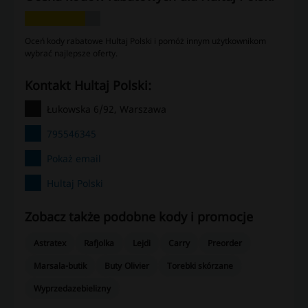
Oceń kody rabatowe Hultaj Polski i pomóż innym użytkownikom
wybrać najlepsze oferty.
kontakt Hultaj Polski:
Łukowska 6/92, Warszawa
795546345
Pokaż email
Hultaj Polski
Zobacz także podobne kody i promocje
Astratex
Rafjolka
Lejdi
Carry
Preorder
Marsala-butik
Buty Olivier
Torebki skórzane
Wyprzedazebielizny