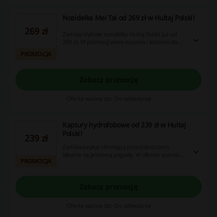
Nosidełka Mei Tai od 269 zł w Hultaj Polski!
269 zł
Zamów stylowe nosidełko Hultaj Polski już od
269 zł. W promocji wiele wzorów i kolorów do
wyboru. Sprawdź już dziś!
PROMOCJA
Zobacz promocję
Oferta ważna do: Do odwołania
Kaptury hydrofobowe od 239 zł w Hultaj
Polski!
239 zł
Zamów kaptur chroniący przed deszczem,
idealne na jesienną pogodę. W ofercie szeroki
PROMOCJA
wybór modeli w różnych kolorach do wyboru.
Ceny startują od 239 zł.
Zobacz promocję
Oferta ważna do: Do odwołania