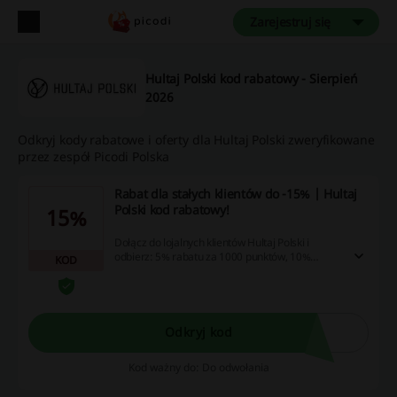
Zarejestruj się
Hultaj Polski kod rabatowy - Sierpień
2026
Odkryj kody rabatowe i oferty dla Hultaj Polski zweryfikowane
przez zespół Picodi Polska
Rabat dla stałych klientów do -15% | Hultaj
Polski kod rabatowy!
15%
Dołącz do lojalnych klientów Hultaj Polski i
odbierz: 5% rabatu za 1000 punktów, 10%
KOD
rabatu za 2000 punktów, 15% przy każdych
zakupach za 3000 punktów. Punkty otrzymasz za
każde dokonane zamówienie. Do skorzystania z
tej oferty Hultaj Polski kod rabatowy nie będzie
Ci potrzebny.
Odkryj kod
Kod ważny do: Do odwołania