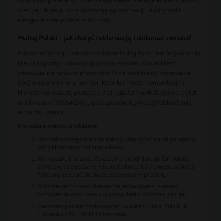
osobistych preferencji. Sklep
Hultaj Polski
celebruje indywidualność,
oferując ubrania, które pozwalają wyrazić swój unikalny styl i
nieograniczone podejście do mody.
Hultaj Polski - jak złożyć reklamację i dokonać zwrotu?
Proces reklamacji i zwrotów w sklepie Hultaj Polski jest przyjazny dla
klienta i zgodny z obowiązującymi przepisami. Zanim klient
zdecyduje się na zwrot produktów, firma zachęca do rozważenia
opcji wymiany na inny rozmiar, kolor lub model. Komunikacja z
klientem odbywa się poprzez e-mail (platforma@hultajpolski.pl) lub
telefonicznie (795546345), gdzie pracownicy Hultaj Polski oferują
wsparcie i pomoc.
Procedura zwrotu produktów:
Do spakowanego ubrania należy załączyć oryginał paragonu,
który klient otrzymał przy zakupie.
Wymagane jest także dołączenie wypełnionego formularza
zwrotu wraz z podaniem numeru konta bankowego, na które
firma ma przelać pieniądze za zwrócony produkt.
W formularzu zwrotu konieczne jest wpisanie numeru
zamówienia oraz nazwiska osoby, która dokonała zakupu.
Zwracaną paczkę trzeba wysłać na adres: Hultaj Polski, ul.
Łukowska 6/92, 04-113 Warszawa.