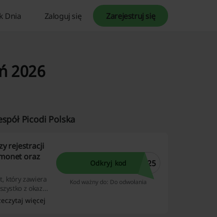
k Dnia
Zaloguj się
Zarejestruj się
eń 2026
espół Picodi Polska
 rejestracji
 monet oraz
R25
Odkryj kod
t, który zawiera
Kod ważny do: Do odwołania
zystko z okazji
j szansy na
zeczytaj więcej