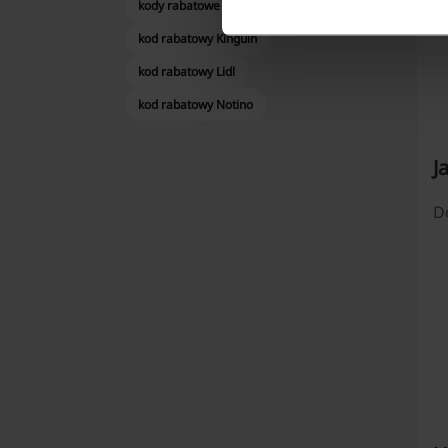
kody rabatowe C&A
kod rabatowy Kinguin
kod rabatowy Lidl
kod rabatowy Notino
J
D