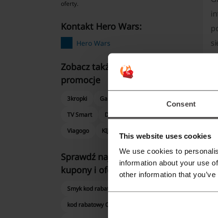
oferty.
in
kontakt Hero Wars:
po
s
Hero Wars
w
Zobacz także podobne kody i
N
promocje
ś
3kropki
Gamivo
Multikino
Consent
e
TV Smart
Disney Plus
Loaded
J
Viagogo
KIJOW
EscapeWelt
This website uses cookies
We use cookies to personalis
H
Sprawdź najpopularniejsze
information about your use of
f
kupony i oferty
other information that you’ve
W
Smyk kod rabatowy
kod rabatowy CCC