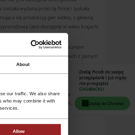
 została wydana przez tę firmę i zyskała
jmująca się produkcją gier wideo, z główną
zynarodową i jest dostępne w wielu krajach,
 walce dobra ze złem w fantastycznym
"Hero Wars" w ciemnych odcieniach z jasnym
About
ok wygląd.
Dodaj Picodi do swojej
przeglądarki i już nigdy
nie przegapisz
CASHBACKU
se our traffic. We also share
wiązane z bohaterami i walką w świecie
ers who may combine it with
umiejętności i rywalizować w PvP oraz PvE.
Dodaj do Chrome
 services.
Allow