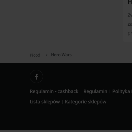
H
Z
z
p
Hero Wars
Picodi
Regulamin - cashback
Regulamin
Polityka
Lista sklepów
Kategorie sklepów