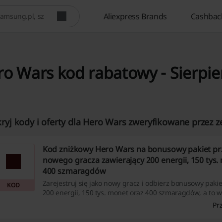
Aliexpress Brands
Cashbac
o Wars kod rabatowy - Sierpi
ryj kody i oferty dla Hero Wars zweryfikowane przez z
Kod zniżkowy Hero Wars na bonusowy pakiet przy
nowego gracza zawierający 200 energii, 150 tys.
400 szmaragdów
Zarejestruj się jako nowy gracz i odbierz bonusowy pakie
KOD
200 energii, 150 tys. monet oraz 400 szmaragdów, a to ws
przybycia Bohatera Ginger! Nie przegap tej niesamowite
Pr
wsparcie w grze!