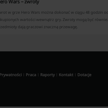
ero Wars – zwroty
wrot w grze Hero Wars można dokonać w ciągu 48 godzin od
akupionych wartości wewnątrz gry. Zwroty mogą być równie
rzedmioty dają graczowi znaczną przewagę.​
 Prywatności
Praca
Raporty
Kontakt
Dotacje