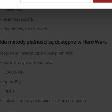
Tytani
Zwierzęta
Artefakty i skórki
Przedmioty do ulepszeń
akie metody płatności są dostępne w Hero Wars
ostępne są następujące opcje płatności:
Karta kredytowa/debetowa
Google Pay
Apple Pay
PayPal
Lokalne metody płatności, zależne od regionu