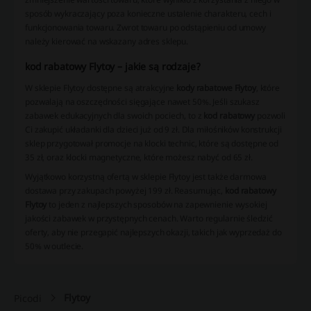
sposób wykraczający poza konieczne ustalenie charakteru, cech i
funkcjonowania towaru. Zwrot towaru po odstąpieniu od umowy
należy kierować na wskazany adres sklepu.
kod rabatowy Flytoy – jakie są rodzaje?
W sklepie Flytoy dostępne są atrakcyjne
kody rabatowe Flytoy
, które
pozwalają na oszczędności sięgające nawet 50%. Jeśli szukasz
zabawek edukacyjnych dla swoich pociech, to z
kod rabatowy
pozwoli
Ci zakupić układanki dla dzieci już od 9 zł. Dla miłośników konstrukcji
sklep przygotował promocje na klocki technic, które są dostępne od
35 zł, oraz klocki magnetyczne, które możesz nabyć od 65 zł.
Wyjątkowo korzystną ofertą w sklepie Flytoy jest także darmowa
dostawa przy zakupach powyżej 199 zł. Reasumując,
kod rabatowy
Flytoy
to jeden z najlepszych sposobów na zapewnienie wysokiej
jakości zabawek w przystępnych cenach. Warto regularnie śledzić
oferty, aby nie przegapić najlepszych okazji, takich jak wyprzedaż do
50% w outlecie.
Flytoy
Picodi