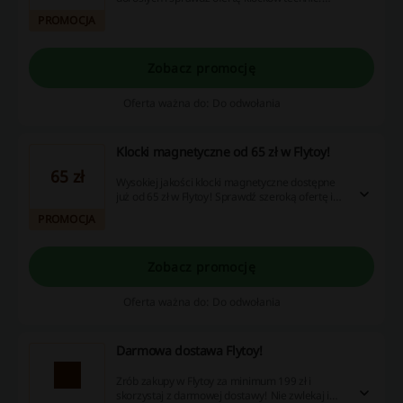
Ceny startują już od 35 zł. Nie przegap!
PROMOCJA
Zobacz promocję
Oferta ważna do: Do odwołania
Klocki magnetyczne od 65 zł w Flytoy!
65 zł
Wysokiej jakości klocki magnetyczne dostępne
już od 65 zł w Flytoy! Sprawdź szeroką ofertę i
skorzystaj z atrakcyjnych cen już dziś!
PROMOCJA
Zobacz promocję
Oferta ważna do: Do odwołania
Darmowa dostawa Flytoy!
Zrób zakupy w Flytoy za minimum 199 zł i
skorzystaj z darmowej dostawy! Nie zwlekaj i