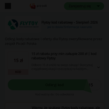
Zarejestruj się
Flytoy kod rabatowy - Sierpień 2026
Jak to działa?
Informacje i warunki
Odkryj kody rabatowe i oferty dla Flytoy zweryfikowane przez
zespół Picodi Polska
15 zł rabatu przy min zakupie 200 zł | kod
rabatowy Flytoy
15 zł
Odbierz 15 zł zniżki na swoje zakupy! Skorzystaj
z wyjątkowej okazji i oszczędzaj na każdym
KOD
zamówieniu - sprawdź nasze kupony już teraz!
y15
Odkryj kod
Kod ważny do: Do odwołania
Wiemy, że szukasz Flytoy kody rabatowe, ale