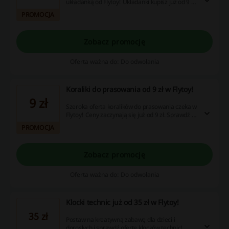
układanką od Flytoy! Układanki kupisz już od 9 zł.
Nie zwlekaj i złóż zamówienie!
PROMOCJA
Zobacz promocję
Oferta ważna do: Do odwołania
Koraliki do prasowania od 9 zł w Flytoy!
9 zł
Szeroka oferta koralików do prasowania czeka w
Flytoy! Ceny zaczynają się już od 9 zł. Sprawdź i
złóż zamówienie!
PROMOCJA
Zobacz promocję
Oferta ważna do: Do odwołania
Klocki technic już od 35 zł w Flytoy!
35 zł
Postaw na kreatywną zabawę dla dzieci i
dorosłych i sprawdź ofertę klocków technic!