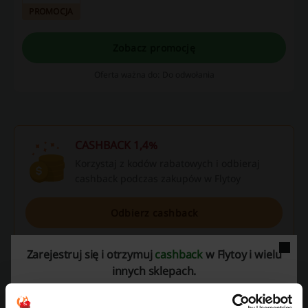
wybierz coś dla siebie już dziś!
PROMOCJA
Zobacz promocję
Oferta ważna do: Do odwołania
CASHBACK 1,4%
Korzystaj z kodów rabatowych i odbieraj
cashback podczas zakupów w Flytoy
Odbierz cashback
Informacje i warunki
Zarejestruj się i otrzymuj
cashback
w Flytoy i wielu
innych sklepach.
Szczegóły ofert