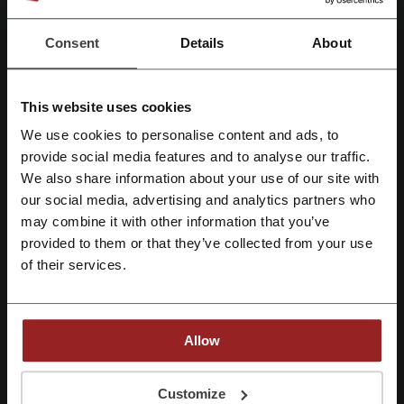
Kody rabatowe
1
Consent
Details
About
Największy rabat
50%
Ostatnia aktualizacja
16.09.2025, 13:05
This website uses cookies
Używamy linków afiliacyjnych i możemy otrzymać prowizję.
We use cookies to personalise content and ads, to
Zarejestruj się przez Facebooka
provide social media features and to analyse our traffic.
We also share information about your use of our site with
Ocena kodów rabatowych dla Flytoy
our social media, advertising and analytics partners who
Zarejestruj się przez konto Google
may combine it with other information that you’ve
Oceń kody rabatowe Flytoy i pomóż innym użytkownikom wybrać
provided to them or that they’ve collected from your use
Zarejestruj się przez swój e-mail
najlepsze oferty.
of their services.
kontakt Flytoy:
Chwaszczyńska 172D, 81-571 Gdynia
Allow
882-076-871
Rejestrując się potwierdzasz zapoznanie się i akceptację "
Regulaminu
” oraz
"
Polityki Prywatności.
"
Customize
Pokaż email