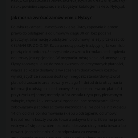
Każdy, kto poszukuje zabawek zachęcających do kreatywnej zabawy i
nauki, powinien zapoznać się z bogatym katalogiem sklepu Flytoy.pl.
Jak można zwrócić zamówienie z Flytoy?
Polityka reklamacji i zwrotów w sklepie Flytoy zapewnia klientom
prawo do odstąpienia od umowy w ciągu 30 dni bez podania
przyczyny. Informację o odstąpieniu od umowy należy przekazać do
CELMAN SP. Z O.O. SP. K., za pomocą poczty tradycyjnej, faksem lub
pocztą elektroniczną. Skorzystanie ze wzoru formularza odstąpienia
od umowy jest opcjonalne. W przypadku odstąpienia od umowy sklep
Flytoy zobowiązuje się do zwrotu wszystkich otrzymanych płatności,
włączając koszty dostawy, z wyłączeniem dodatkowych kosztów
wynikających ze sposobu dostawy innego niż standardowy. Zwrot
płatności zostanie zrealizowany w ciągu 14 dni od dnia otrzymania
informacji o odstąpieniu od umowy. Sklep dokona zwrotu płatności
przy użyciu tej samej metody, która została użyta przy pierwotnym
zakupie, chyba że klient wyrazi zgodę na inne rozwiązanie. Klient
zobowiązany jest odesłać towar niezwłocznie, nie później niż w ciągu
14 dni od dnia poinformowania sklepu o odstąpieniu od umowy.
Bezpośrednie koszty zwrotu towaru pokrywa klient. Sklep ma prawo
wstrzymać się ze zwrotem płatności do czasu otrzymania towaru lub
dowodu jego odesłania. Klient odpowiada za ewentualne
zmniejszenie wartości towaru, które wynikło z korzystania z niego w