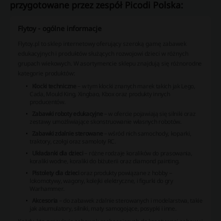
przygotowane przez zespół Picodi Polska:
Flytoy - ogólne informacje
Flytoy.pl to sklep internetowy oferujący szeroką gamę zabawek
edukacyjnych i produktów służących rozwojowi dzieci w różnych
grupach wiekowych. W asortymencie sklepu znajdują się różnorodne
kategorie produktów:
Klocki techniczne
– w tym klocki znanych marek takich jak Lego,
Cada, Mould King, Xingbao, Kbox oraz produkty innych
producentów.
Zabawki roboty edukacyjne
– w ofercie pojawiają się silniki oraz
zestawy umożliwiające skonstruowanie własnych robotów.
Zabawki zdalnie sterowane
– wśród nich samochody, koparki,
traktory, czołgi oraz samoloty RC.
Układanki dla dzieci
– różne rodzaje koralików do prasowania,
koraliki wodne, koraliki do biżuterii oraz diamond painting.
Pistolety dla dzieci
oraz produkty powiązane z hobby –
lokomotywy, wagony, kolejki elektryczne, i figurki do gry
Warhammer.
Akcesoria
– do zabawek zdalnie sterowanych i modelarstwa, takie
jak akumulatory, silniki, maty samogojące, posypki i inne.