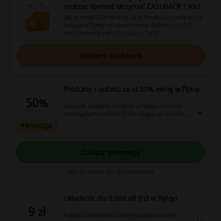
możesz również otrzymać
CASHBACK 1,4%
!
Jak to zrobić? Zarejestruj się w Picodi i zaczynaj każde
zakupy w Flytoy od naszej strony. Odbierz już dziś
swój pierwszy zwrot za zakupy 1,4%!
Odbierz cashback
Produkty z outletu za aż 50% mniej w Flytoy
50%
Sprawdź produkty z outletu w Flytoy i ciesz się
atrakcyjnymi cenami! Zniżki sięgają aż do 50%.
Nie zwlekaj i złóż zamówienie już dzisiaj!
PROMOCJA
Zobacz promocję
Oferta ważna do: Do odwołania
Układanki dla dzieci od 9 zł w Flytoy!
9 zł
Pobudź kreatywność swojego dziecka dzięki