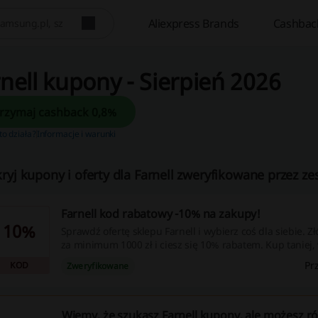
Aliexpress Brands
Cashbac
nell kupony - Sierpień 2026
Otrzymaj cashback 0,8%
 to działa?
Informacje i warunki
ryj kupony i oferty dla Farnell zweryfikowane przez ze
Farnell kod rabatowy -10% na zakupy!
10%
Sprawdź ofertę sklepu Farnell i wybierz coś dla siebie. 
za minimum 1000 zł i ciesz się 10% rabatem. Kup taniej,
rabatowy w pole kod rabatowy.
Pr
KOD
Zweryfikowane
Wiemy, że szukasz Farnell kupony, ale możesz r