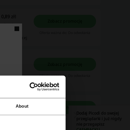
0,89 zł!
Zobacz promocję
apiernicze.
 i zamów
Oferta ważna do: Do odwołania
zeczytaj więcej
c już od
Zobacz promocję
ęt, którego
Oferta ważna do: Do odwołania
znajdziesz m.in
uż 0,01 zł!
zeczytaj więcej
About
Zobacz promocję
Dodaj Picodi do swojej
przeglądarki i już nigdy
Oferta ważna do: Do odwołania
nie przegapisz
CASHBACKU