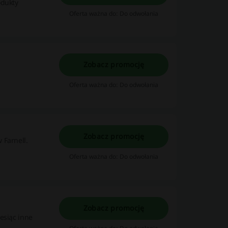
odukty
Oferta ważna do: Do odwołania
Zobacz promocję
Oferta ważna do: Do odwołania
Zobacz promocję
 Farnell.
Oferta ważna do: Do odwołania
Zobacz promocję
esiąc inne