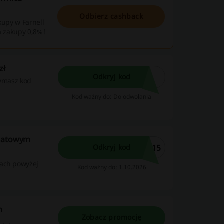
Odbierz cashback
akupy w Farnell
a zakupy 0,8%!
zł
Odkryj kod
rzymasz kod
Kod ważny do: Do odwołania
abatowym
315
Odkryj kod
pach powyżej
Kod ważny do: 1.10.2026
h
Zobacz promocję