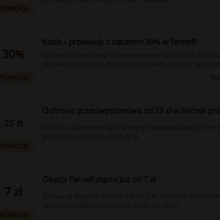
PROMOCJA
Kable i przewody z rabatem 30% w Farnell!
30%
Sprawdź ofertę sklepu internetowego Farnell już dziś i k
przewód Multicomp Pro w niższej cenie. Możesz oszczę
ceny w porównaniu do produktów pochodzących od inn
Pr
PROMOCJA
producentów.
Ochrona przeciwpożarowa od 25 zł w Farnell pr
25 zł
Zadbaj o odpowiednią ochronę przeciwpożarową z Farne
potrzebne artykuły już od 25 zł.
PROMOCJA
Okazja Farnell złącza już od 7 zł
7 zł
Zamawiaj złącza w Farnell już od 7 zł. Sprawdź asortyme
sklepu i znajdź produkty dla siebie już dziś!
PROMOCJA