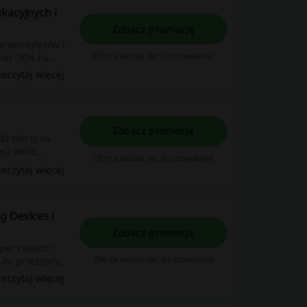
kacyjnych i
Zobacz promocję
uniwersytetów i
Oferta ważna do: Do odwołania
 do -30% na
zeczytaj więcej
Zobacz promocję
dź ofertę na
esz wiele
Oferta ważna do: Do odwołania
zeczytaj więcej
g Devices i
Zobacz promocję
uper cenach!
Oferta ważna do: Do odwołania
.in. procesory,
arnell już dziś!
zeczytaj więcej