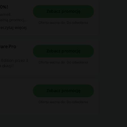
50%!
Zobacz promocję
arnell.
cjalną promocją.
Oferta ważna do: Do odwołania
zeczytaj więcej
are Pro
Zobacz promocję
Edition przez 3
Oferta ważna do: Do odwołania
 okazji!
Zobacz promocję
Oferta ważna do: Do odwołania