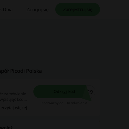
k Dnia
Zaloguj się
Zarejestruj się
spół Picodi Polska
219
Odkryj kod
Złóż zamówienie
 wpisując kod
Kod ważny do: Do odwołania
zeczytaj więcej
ównież