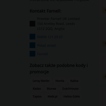
kontakt Farnell:
Premier Farnell UK Limited
150 Armley Road, Leeds
LS12 2QQ, Anglia
00800 121 29 67
Pokaż email
Farnell
Zobacz także podobne kody i
promocje
Leroy Merlin
Homla
Kulina
Kadax
Biurwa
DutchHouse
Tapiso
Mebi.pl
Helios-Szkło