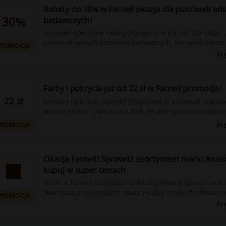
Rabaty do 30% w Farnell okazja dla placówek edu
30%
badawczych!
Sprawdź specjalne rabaty dostępne w Farnell dla szkół, 
niekomercyjnych placówek badawczych. Sprawdź okazje
PROMOCJA
wybrane marki oraz produkty.
Pr
Farby i pokrycia już od 22 zł w Farnell promocja!
22 zł
Szukasz farb oraz pokryć? Znajdziesz je w Farnell! Spraw
stronie sklepu i zamów już dziś. W asortymencie znajdzi
produktów w super cenach - już od 22 zł!
Pr
PROMOCJA
Okazja Farnell! Sprawdź asortyment marki Analo
kupuj w super cenach
Teraz w Farnell znajdziesz produkty Analog Devices w s
Skorzystaj z najlepszych okazji i kupuj taniej. W ofercie m
PROMOCJA
sterowniki LED oraz mikrokontolery. Sprawdź na stronie F
Pr