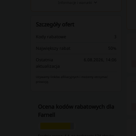
Informacje i warunki
Szczegóły ofert
Kody rabatowe
3
Największy rabat
50%
Ostatnia
6.08.2026, 14:06
aktualizacja
Używamy linków afiliacyjnych i możemy otrzymać
prowizję.
Ocena kodów rabatowych dla
Farnell
Średnia ocena: 4.4, na podstawie 174 głosów