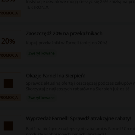
Instytucje oświatowe mogą cieszyć się 25% zniżką na pr
TEKTRONIX.
PROMOCJA
Zaoszczędź 20% na przekaźnikach
20%
Kupuj przekaźniki w Farnell taniej do 20%!
Zweryfikowane
PROMOCJA
Okazje Farnell na Sierpień!
Sprawdź aktualną ofertę i oszczędzaj podczas zakupów w
Skorzystaj z najlepszych rabatów na Sierpień już dziś!
PROMOCJA
Zweryfikowane
Wyprzedaż Farnell! Sprawdź atrakcyjne rabaty!
Bądź na bieżąco z najlepszymi rabatami w Farnell! Co mi
produkty w obniżonych cenach. Sprawdź!