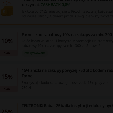
otrzymać
CASHBACK 0,8%
!
Jak to zrobić? Zarejestruj się w Picodi i zaczynaj każde z
od naszej strony. Odbierz już dziś swój pierwszy zwrot z
Farnell kod rabatowy 10% na zakupy za min. 300 
10%
Załóż konto w Farnell i korzystaj z promocji! Na start ot
rabatowy 10% na zakupy za min. 300 zł. Sprawdź!
KOD
Zweryfikowane
15% zniżki na zakupy powyżej 750 zł z kodem r
15%
Farnell
Skorzystaj z kodu rabatowego i oszczędź 15% przy zaku
750 zł!
KOD
TEKTRONIX Rabat 25% dla instytucji edukacyjnyc
25%