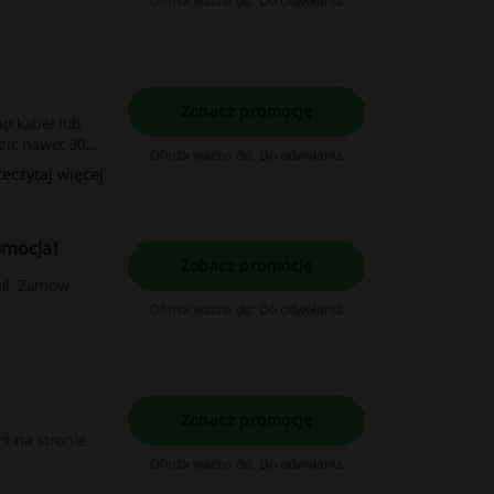
Oferta ważna do: Do odwołania
Zobacz promocję
up kabel lub
dzić nawet 30%
Oferta ważna do: Do odwołania
ych
zeczytaj więcej
omocja!
Zobacz promocję
ll. Zamów
Oferta ważna do: Do odwołania
Zobacz promocję
nt na stronie
Oferta ważna do: Do odwołania