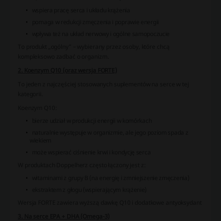
wspiera pracę serca i układu krążenia
pomaga w redukcji zmęczenia i poprawie energii
wpływa też na układ nerwowy i ogólne samopoczucie
To produkt „ogólny” – wybierany przez osoby, które chcą
kompleksowo zadbać o organizm.
2. Koenzym Q10 (oraz wersja FORTE)
To jeden z najczęściej stosowanych suplementów na serce w tej
kategorii.
Koenzym Q10:
bierze udział w produkcji energii w komórkach
naturalnie występuje w organizmie, ale jego poziom spada z
wiekiem
może wspierać ciśnienie krwi i kondycję serca
W produktach Doppelherz często łączony jest z:
witaminami z grupy B (na energię i zmniejszenie zmęczenia)
ekstraktem z głogu (wspierającym krążenie)
Wersja FORTE zawiera wyższą dawkę Q10 i dodatkowe antyoksydant
3. Na serce EPA + DHA (Omega-3)