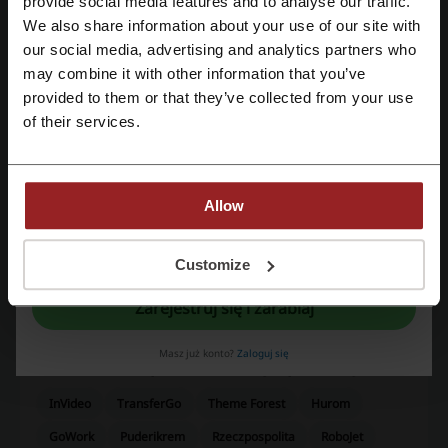
provide social media features and to analyse our traffic.
We also share information about your use of our site with
Największy rabat
15%
our social media, advertising and analytics partners who
Zarejestruj się przez konto Google
may combine it with other information that you’ve
Ostatnia aktualizacja
6.08.2026, 14:40
provided to them or that they’ve collected from your use
Zarejestruj się przez swój e-mail
of their services.
Ocena kodów rabatowych dla Doppelherz
Allow
Oceń kody rabatowe Doppelherz i pomóż innym użytkownikom
wybrać najlepsze oferty.
Rejestrując się potwierdzasz zapoznanie się i akceptację "
Regulaminu
” oraz
"
Polityki Prywatności.
"
Customize
kontakt Doppelherz:
Zarejestruj się i zarabiaj
Doppelherz
Masz już konto?
Zaloguj się
Zobacz także podobne kody i promocje
InVideo
TransferGo
Theme Forest
Hurom
GoWork
Puderikrem
Rzeczpospolita
RoboJet