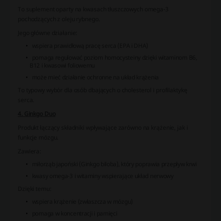
To suplement oparty na kwasach tłuszczowych omega-3
pochodzących z oleju rybnego.
Jego główne działanie:
wspiera prawidłową pracę serca (EPA i DHA)
pomaga regulować poziom homocysteiny dzięki witaminom B6,
B12 i kwasowi foliowemu
może mieć działanie ochronne na układ krążenia
To typowy wybór dla osób dbających o cholesterol i profilaktykę
serca.
4. Ginkgo Duo
Produkt łączący składniki wpływające zarówno na krążenie, jak i
funkcje mózgu.
Zawiera:
miłorząb japoński (Ginkgo biloba), który poprawia przepływ krwi
kwasy omega-3 i witaminy wspierające układ nerwowy
Dzięki temu:
wspiera krążenie (zwłaszcza w mózgu)
pomaga w koncentracji i pamięci