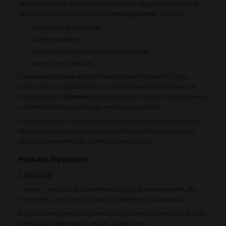
Sklep internetowy Doppelherz.pl umożliwia wygodne i bezpieczne
zakupy online. Dostępne są różne
metody
płatności
, takie jak:
płatność kartą kredytową,
przelew bankowy
płatność za pośrednictwem systemu PayPal.
płatność przy odbiorze.
Zamówienia złożone w sklepie internetowym Doppelherz.pl są
dostarczane na terenie Polski za pośrednictwem renomowanych
firm kurierskich.
Dostawa
jest dostępna już o 9,99 zł. Istnieje również
możliwość odbioru osobistego w wybranych punktach.
Marka Doppelherz oraz jej internetowy sklep cieszą się zaufaniem
klientów dzięki wysokiej jakości produktów, szybkiej i bezpiecznej
realizacji zamówień oraz profesjonalnej obsłudze.
Produkty Doppelherz
1. Vital Tonik
To jeden z najbardziej charakterystycznych produktów marki. Ma
formę płynu i jest przeznaczony do codziennego stosowania.
Jego działanie opiera się głównie na składnikach roślinnych (np. głóg,
melisa) oraz witaminach i żelazie. Dzięki temu: