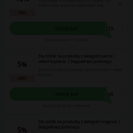
Zrób zakupy za co najmniej 250 zł i zyskaj 15%
zniżki. W celu uzyskania rabatu wpisz kod
rabatowy w koszyku.
KOD
o15
Odkryj kod
Kod ważny do: 1.10.2026
5% zniżki na produkty z kategorii serce i
układ krążenia | Doppelherz promocja
5%
Zyskaj 5% zniżki na produkty z kategroii "serce i układ
krążenia".
KOD
ce5
Odkryj kod
Kod ważny do: Do odwołania
5% zniżki na produkty z kategorii magnez |
Doppelherz promocja
5%