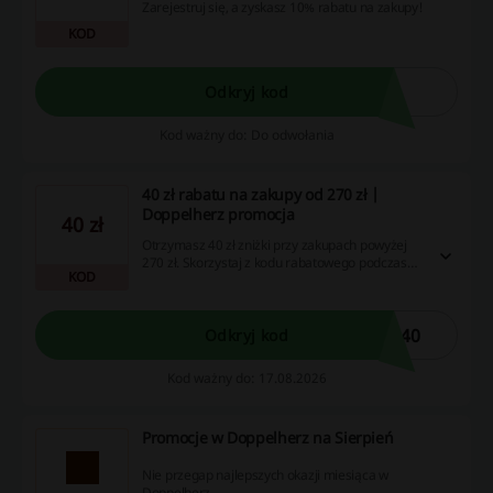
Zarejestruj się, a zyskasz 10% rabatu na zakupy!
KOD
Odkryj kod
Kod ważny do: Do odwołania
40 zł rabatu na zakupy od 270 zł |
Doppelherz promocja
40 zł
Otrzymasz 40 zł zniżki przy zakupach powyżej
270 zł. Skorzystaj z kodu rabatowego podczas
KOD
składania zamówienia.
O40
Odkryj kod
Kod ważny do: 17.08.2026
Promocje w Doppelherz na Sierpień
Nie przegap najlepszych okazji miesiąca w
Doppelherz.