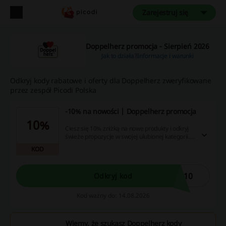
Zarejestruj się
Doppelherz promocja - Sierpień 2026
Jak to działa?
Informacje i warunki
Odkryj kody rabatowe i oferty dla Doppelherz zweryfikowane
przez zespół Picodi Polska
-10% na nowości | Doppelherz promocja
10%
Ciesz się 10% zniżką na nowe produkty i odkryj
świeże propozycje w swojej ulubionej kategorii.
Skorzystaj z tej okazji, by uzupełnić swoją
KOD
kolekcję!
E10
Odkryj kod
Kod ważny do: 14.08.2026
Wiemy, że szukasz Doppelherz kody