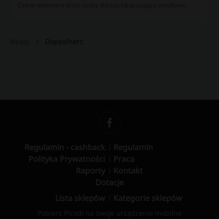
Często wybierany przez osoby starsze lub pracujące umysłowo.
Doppelherz
Picodi
Regulamin - cashback
Regulamin
Polityka Prywatności
Praca
Raporty
Kontakt
Dotacje
Lista sklepów
Kategorie sklepów
Pobierz Picodi na swoje urządzenie mobilne