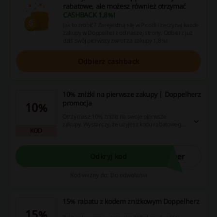
rabatowe, ale możesz również otrzymać
CASHBACK 1,8%
!
Jak to zrobić? Zarejestruj się w Picodi i zaczynaj każde
zakupy w Doppelherz od naszej strony. Odbierz już
dziś swój pierwszy zwrot za zakupy 1,8%!
Odbierz cashback
10% zniżki na pierwsze zakupy | Doppelherz
promocja
10%
Otrzymasz 10% zniżki na swoje pierwsze
zakupy. Wystarczy, że użyjesz kodu rabatowego
KOD
podczas składania zamówienia.
ter
Odkryj kod
Kod ważny do: Do odwołania
15% rabatu z kodem zniżkowym Doppelherz
15%