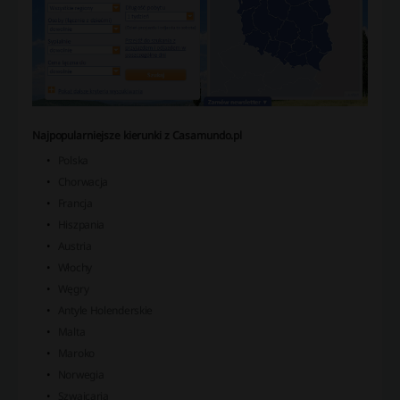
Najpopularniejsze kierunki z Casamundo.pl
Polska
Chorwacja
Francja
Hiszpania
Austria
Włochy
Węgry
Antyle Holenderskie
Malta
Maroko
Norwegia
Szwajcaria