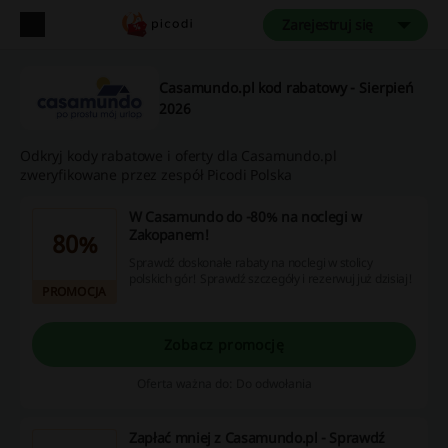
Zarejestruj się
Casamundo.pl kod rabatowy - Sierpień
2026
Odkryj kody rabatowe i oferty dla Casamundo.pl
zweryfikowane przez zespół Picodi Polska
W Casamundo do -80% na noclegi w
Zakopanem!
80%
Sprawdź doskonałe rabaty na noclegi w stolicy
polskich gór! Sprawdź szczegóły i rezerwuj już dzisiaj!
PROMOCJA
Zobacz promocję
Oferta ważna do: Do odwołania
Zapłać mniej z Casamundo.pl - Sprawdź