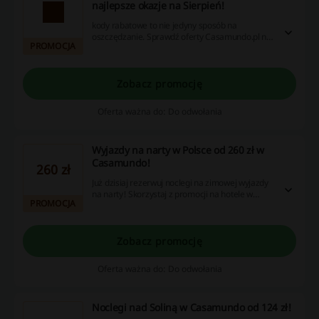
najlepsze okazje na Sierpień!
kody rabatowe to nie jedyny sposób na
oszczędzanie. Sprawdź oferty Casamundo.pl na
PROMOCJA
Sierpień i skorzystaj z wyjątkowych rabatów.
Zobacz promocję
Oferta ważna do: Do odwołania
Wyjazdy na narty w Polsce od 260 zł w
Casamundo!
260 zł
Już dzisiaj rezerwuj noclegi na zimowej wyjazdy
na narty! Skorzystaj z promocji na hotele w
PROMOCJA
górach - zobacz!
Zobacz promocję
Oferta ważna do: Do odwołania
Noclegi nad Soliną w Casamundo od 124 zł!