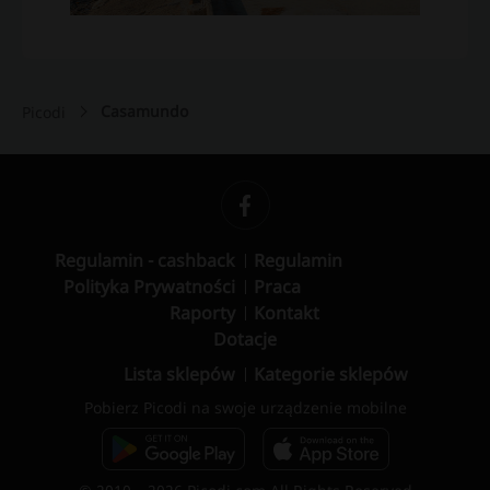
Casamundo
Picodi
Regulamin - cashback
Regulamin
Polityka Prywatności
Praca
Raporty
Kontakt
Dotacje
Lista sklepów
Kategorie sklepów
Pobierz Picodi na swoje urządzenie mobilne