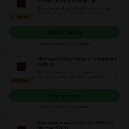
Sierpień! Sprawdź i oszczędzaj!
Złap najlepsze rabaty na Sierpień w Bittersweet
Paris i zapłać mniej. Spiesz się, taka szansa
PROMOCJA
może się już nie powtórzyć!
Zobacz promocję
Oferta ważna do: Do odwołania
Bittersweet Paris promocja 2+1 na wybrane
produkty
Skorzystaj z promocji w Bittersweet Paris! Już
teraz trzy produkty do koszyka, a najtańszy z
PROMOCJA
nich otrzymasz GRATIS! Zniżka naliczy się
automatycznie w koszyku. Sprawdź!
Zobacz promocję
Oferta ważna do: Do odwołania
Darmowa dostawa zamówień od 250 zł w
Bittersweet Paris