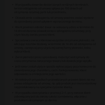
W przypadku towarów dostarczanych w różnych terminach,
termin odstąpienia od umowy upływa po 100 dniach od
otrzymania ostatniej partii lub przedmiotu.
Oświadczenie o odstąpieniu od umowy powinno zostać wysłane
do sprzedawcy przed upływem wyznaczonego terminu.
Klient powinien odesłać towar na wskazany adres w terminie do
14 dni od złożenia oświadczenia o odstąpieniu od umowy, przy
czym koszty zwrotu ponosi klient.
Sprzedawca zwraca klientowi wszystkie otrzymane płatności, nie
wliczając kosztów dostawy, w terminie do 14 dni od odstąpienia od
umowy, zazwyczaj przy użyciu tej samej formy płatności, którą
wybrał Klient.
Zwrot płatności przez sprzedawcę może być wstrzymany do
czasu otrzymania zwracanego towaru lub dowodu jego wysyłki.
Jeśli towar został użyty w sposób wykraczający poza konieczne do
stwierdzenia jego charakteru, cech i funkcjonowania, klient
odpowiada za zmniejszenie jego wartości.
W niektórych przypadkach przewidzianych prawem klient nie ma
prawa odstąpienia od umowy, np. gdy produkt jest niestandardowy
i wyprodukowany na specjalne życzenie klienta.
W przypadku skorzystania z promocji 2+1, przy zwrocie klient
zobowiązany jest do zwrotu całości zamówienia, włącznie z
produktem otrzymanym za darmo.