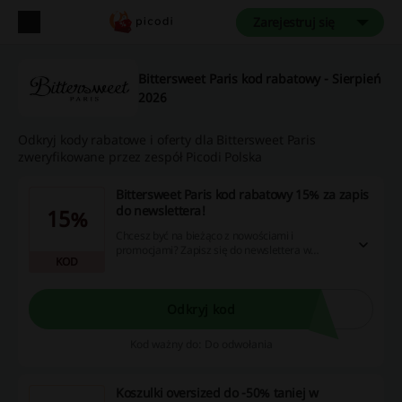
Zarejestruj się
Bittersweet Paris kod rabatowy - Sierpień
2026
Odkryj kody rabatowe i oferty dla Bittersweet Paris
zweryfikowane przez zespół Picodi Polska
Bittersweet Paris kod rabatowy 15% za zapis
do newslettera!
15%
Chcesz być na bieżąco z nowościami i
promocjami? Zapisz się do newslettera w
KOD
Bittersweet Paris i odbierz Bittersweet Paris kod
rabatowy 15% na zamówienie. Sprawdź!
Odkryj kod
Kod ważny do: Do odwołania
Koszulki oversized do -50% taniej w