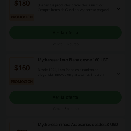
$180
¡Tienes tus productos preferidos a un click!
Compra items de Gucci en Mytheresa pagando
desde solo $180 USD ¡Aprovecha esta
PROMOCIÓN
oportunidad!
Ver la oferta
Vence: En curso
Mytheresa: Loro Piana desde 160 USD
$160
Desde 1924, Loro Piana es sinónimo de
elegancia, innovación y artesanía. Entra en
Mytheresa y encuentra productos creadas de
PROMOCIÓN
las mejores materias primas, incluyendo
cachemira desde solo 160 USD. ¿Te lo piensas
perder?
Ver la oferta
Vence: En curso
Mytheresa niños: Accesorios desde 23 USD