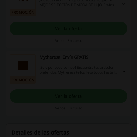
MEJOR SELECCIÓN DE MODA DE LUJO. Envíos a
todo el mundo, más de 200 diseñadores
PROMOCIÓN
internacionales, un servicio al cliente
excepcional y mucho más. ¿Cómo? Envía una
tarjeta regalo Mytheresa por email o en una
Ver la oferta
caja de regalo exclusiva. ¡Entra ahora!
Vence: En curso
Mytheresa: Envío GRATIS
¡Solo por poco tiempo! Encuentra tus artículos
preferidos, Mytheresa te los lleva todos hasta la
puerta de tu casa y sin coste extra ¿Te lo piensas
PROMOCIÓN
perder?
Ver la oferta
Vence: En curso
Detalles de las ofertas