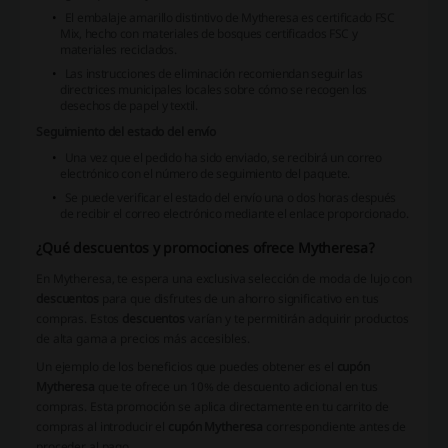
El embalaje amarillo distintivo de Mytheresa es certificado FSC
Mix, hecho con materiales de bosques certificados FSC y
materiales reciclados.
Las instrucciones de eliminación recomiendan seguir las
directrices municipales locales sobre cómo se recogen los
desechos de papel y textil.
Seguimiento del estado del envío
Una vez que el pedido ha sido enviado, se recibirá un correo
electrónico con el número de seguimiento del paquete.
Se puede verificar el estado del envío una o dos horas después
de recibir el correo electrónico mediante el enlace proporcionado.
¿Qué descuentos y promociones ofrece Mytheresa?
En Mytheresa, te espera una exclusiva selección de moda de lujo con
descuentos
para que disfrutes de un ahorro significativo en tus
compras. Estos
descuentos
varían y te permitirán adquirir productos
de alta gama a precios más accesibles.
Un ejemplo de los beneficios que puedes obtener es el
cupón
Mytheresa
que te ofrece un 10% de descuento adicional en tus
compras. Esta promoción se aplica directamente en tu carrito de
compras al introducir el
cupón Mytheresa
correspondiente antes de
proceder al pago.