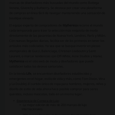
marcas de diseñadores más buscadas del mundo como Bottega
Veneta, Givenchy y Burberry. Se destaca por crear una plataforma
de compras en línea fácil de navegar manteniendo una sensación de
boutique elevada.
El equipo experto de compradores de
Mytheresa
recorre el mundo
cada temporada para traer la selección más exquisita de moda
directamente de las pasarelas de Nueva York, Londres, París y Milán.
Con nuevas llegadas diarias, facilita ser de los primeros en tener los
artículos más codiciados. Ya sea que se busque invertir en piezas
atemporales de Gucci, Balenciaga, Christian Louboutin y Saint
Laurent, o marcar tendencias con Off-White, Acne Studios y Alanui,
Mytheresa
es el sitio web de moda y diseñadores que puede
satisfacer todos los deseos sartoriales.
En la tienda
Life
, se encuentran diseñadores establecidos y
emergentes en el hogar, estilo de vida y más, como Tom Dixon, Vitra
y La DoubleJ. El surtido único de ropa para hombres, mujeres, niños y
diseño de estilo de vida ahora hace posible comprar para seres
queridos, incluso mascotas, todo en un mismo lugar.
Experiencia de Compra de Lujo
:
La mejor edición de más de 200 marcas de lujo
internacionales