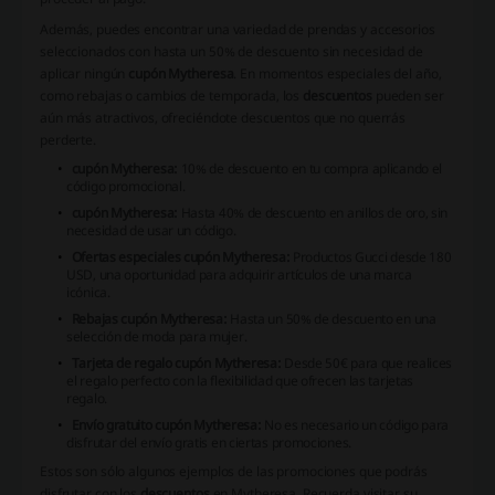
Además, puedes encontrar una variedad de prendas y accesorios
seleccionados con hasta un 50% de descuento sin necesidad de
aplicar ningún
cupón Mytheresa
. En momentos especiales del año,
como rebajas o cambios de temporada, los
descuentos
pueden ser
aún más atractivos, ofreciéndote descuentos que no querrás
perderte.
cupón Mytheresa:
10% de descuento en tu compra aplicando el
código promocional.
cupón Mytheresa:
Hasta 40% de descuento en anillos de oro, sin
necesidad de usar un código.
Ofertas especiales cupón Mytheresa:
Productos Gucci desde 180
USD, una oportunidad para adquirir artículos de una marca
icónica.
Rebajas cupón Mytheresa:
Hasta un 50% de descuento en una
selección de moda para mujer.
Tarjeta de regalo cupón Mytheresa:
Desde 50€ para que realices
el regalo perfecto con la flexibilidad que ofrecen las tarjetas
regalo.
Envío gratuito cupón Mytheresa:
No es necesario un código para
disfrutar del envío gratis en ciertas promociones.
Estos son sólo algunos ejemplos de las promociones que podrás
disfrutar con los
descuentos
en Mytheresa. Recuerda visitar su