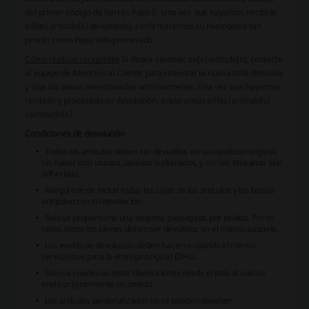
del primer código de barras.
Paso 5
: Una vez que hayamos recibido
el(los) artículo(s) devuelto(s), confirmaremos su reembolso tan
pronto como haya sido procesado.
Cómo realizar un cambio
Si desea cambiar su(s) artículo(s), contacte
al equipo de Atención al Cliente para reservar la nueva talla deseada
y siga los pasos mencionados anteriormente. Una vez que hayamos
recibido y procesado su devolución, enviaremos el(los) artículo(s)
cambiado(s).
Condiciones de devolución
Todos los artículos deben ser devueltos en su condición original,
sin haber sido usados, lavados o alterados, y con las etiquetas aún
adheridas.
Asegúrese de incluir todas las cajas de los artículos y las bolsas
antipolvo con su devolución.
Solo se proporciona una etiqueta prepagada por pedido. Por lo
tanto, todos los bienes deben ser devueltos en el mismo paquete.
Los envíos de devolución deben hacerse usando el mismo
servicio que para la entrega original (DHL).
Solo se pueden aceptar devoluciones desde el país al cual se
envió originalmente un pedido.
Los artículos personalizados no se pueden devolver.