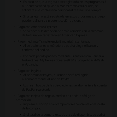
En caso de que la tarjeta esté registrada en los programas 3-
D Secure Verified by Visa o Mastercard SecureCode, se
solicitará una contraseña personal al realizar una compra.
Si la tarjeta no está registrada en estos programas, el pago
puede realizarse sin autenticación adicional.
Pago con American Express:
Se verifica si la dirección de envío coincide con la dirección
de facturación registrada en American Express.
Pago mediante Transferencia Bancaria Instantánea:
Al seleccionar este método, se pedirá elegir el banco y
confirmar el pedido.
Por cada pedido pagado mediante Transferencia Bancaria
Instantánea, Mytheresa donará €0.30 al proyecto All4Wash
en Uganda.
Pago con PayPal:
Al seleccionar PayPal, el usuario será redirigido
automáticamente al sitio de PayPal.
Los reembolsos de las devoluciones se abonarán a la cuenta
de PayPal registrada.
Pago con tarjeta de regalo, crédito en tienda o código de
promoción:
Ingresar el código en el campo correspondiente en la cesta
de la compra.
Si el total de la compra excede el saldo disponible, se podrá