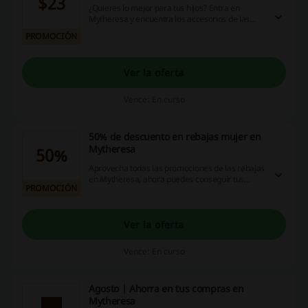
$23
¿Quieres lo mejor para tus hijos? Entra en
Mytheresa y encuentra los accesorios de las
mejores marcas desde solo 23 USD ¡No te lo
PROMOCIÓN
puedes perder!
Ver la oferta
Vence: En curso
50% de descuento en rebajas mujer en
Mytheresa
50%
Aprovecha todas las promociones de las rebajas
en Mytheresa, ahora puedes conseguir tus
PROMOCIÓN
artículos preferidos con hasta un 50% de
descuento directo al realizar tu compra ¡Lo
tienes a un click!
Ver la oferta
Vence: En curso
Agosto | Ahorra en tus compras en
Mytheresa