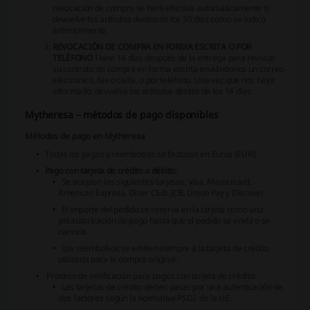
revocación de compra se hará efectiva automáticamente si
devuelve los artículos dentro de los 30 días como se indicó
anteriormente.
REVOCACIÓN DE COMPRA EN FORMA ESCRITA O POR
TELÉFONO
Tiene 14 días después de la entrega para revocar
su contrato de compra en forma escrita enviándonos un correo
electrónico, fax o carta, o por teléfono. Una vez que nos haya
informado, devuelva los artículos dentro de los 14 días.
Mytheresa – métodos de pago disponibles
Métodos de pago en Mytheresa
Todas los pagos y reembolsos se facturan en Euros (EUR).
Pago con tarjeta de crédito o débito:
Se aceptan las siguientes tarjetas: Visa, Mastercard,
American Express, Diner Club, JCB, Union Pay y Discover.
El importe del pedido se reserva en la tarjeta como una
preautorización de pago hasta que el pedido se envía o se
cancela.
Los reembolsos se emiten siempre a la tarjeta de crédito
utilizada para la compra original.
Proceso de verificación para pagos con tarjeta de crédito:
Las tarjetas de crédito deben pasar por una autenticación de
dos factores según la normativa PSD2 de la UE.