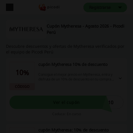
Registrarse
Cupón Mytheresa - Agosto 2026 - Picodi
Perú
Descubre descuentos y ofertas de Mytheresa verificados por
el equipo de Picodi Perú
cupón Mytheresa 10% de descuento
10%
Consigue el mejor precio en Mytheresa, entra y
disfruta de un 10% de descuento en tu compra
al aplicar el cupón Mytheresa antes de realizar
CÓDIGO
tu pago.
E10
Ver el cupón
Caduca: En curso
cupón Mytheresa: 10% de descuento