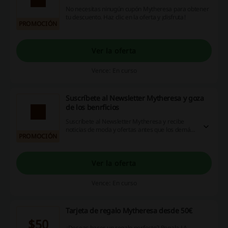
No necesitas ninugún cupón Mytheresa para obtener
tu descuento. Haz clic en la oferta y ¡disfruta!
PROMOCIÓN
Ver la oferta
Vence: En curso
Suscríbete al Newsletter Mytheresa y goza
de los benrficios
Suscríbete al Newsletter Mytheresa y recibe
noticias de moda y ofertas antes que los demás.
PROMOCIÓN
Descubre 900 nuevas piezas cada semana,
exclusivos Pre-Shopping, rebajas, descuentos
especiales y más. ¡Aprovecha!
Ver la oferta
Vence: En curso
Tarjeta de regalo Mytheresa desde 50€
$50
¿Deseas hacer un regalo perfecto? Regala LA