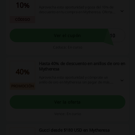
10%
Aprovecha esta oportunidad y goza del 10% de
descuento en tu compra en Mytheresa. Oferta
válida solo en productos sin descuentos ¡Aplica
CÓDIGO
este cupón Mytheresa y ahorra!
D10
Ver el cupón
Caduca: En curso
Hasta 40% de descuento en anillos de oro en
Mytheresa
40%
Aprovecha esta oportunidad y cómprate un
anillo de oro en Mytheresa sin pagar de más.
PROMOCIÓN
¡Goza de hasta un 40% de descuento y ahorra!
Ver la oferta
Vence: En curso
Gucci desde $180 USD en Mytheresa