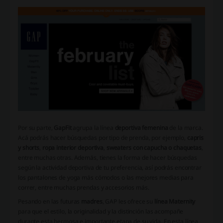
Por su parte,
GapFit
agrupa la línea
deportiva femenina
de la marca.
Acá podrás hacer búsquedas por tipo de prenda, por ejemplo,
capris
y shorts
,
ropa interior deportiva
,
sweaters con capucha o chaquetas
,
entre muchas otras. Además, tienes la forma de hacer búsquedas
según la actividad deportiva de tu preferencia, así podrás encontrar
los pantalones de yoga más cómodos o las mejores medias para
correr, entre muchas prendas y accesorios más.
Pesando en las futuras
madres
, GAP les ofrece su
línea Maternity
para que el estilo, la originalidad y la distinción las acompañe
durante esta hermosa e importante etapa de su vida. En esta línea