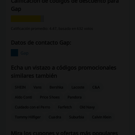
Calificación de códigos de descuento para
Gap
Calificación promedio: 4.47, basada en 632 votos
Datos de contacto Gap:
Gap
Echa un vistazo a códigos promocionales
similares también
SHEIN
Vans
Bershka
Lacoste
C&A
Aldo Conti
Price Shoes
Pandora
Cuidado con el Perro
Farfetch
Old Navy
Tommy Hilfiger
Cuadra
Suburbia
Calvin Klein
Mira los cupones y ofertas más populares