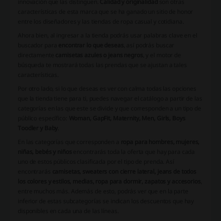
innovación que las distinguen.
Calidad y originalidad
son otras
características de esta marca que se ha ganado un sitio de honor
entre los diseñadores y las tiendas de ropa casual y cotidiana.
Ahora bien, al ingresar a la tienda podrás usar palabras clave en el
buscador para
encontrar lo que deseas
, así podrás buscar
directamente
camisetas azules o jeans negros
, y el motor de
búsqueda te mostrará todas las prendas que se ajustan a tales
características.
Por otro lado, si lo que deseas es ver con calma todas las opciones
que la tienda tiene para ti, puedes navegar el catálogo a partir de las
categorías en las que este se divide y que corresponden a un tipo de
público específico:
Woman, GapFit, Maternity, Men, Girls, Boys
Toodler y Baby
.
En las categorías que corresponden a
ropa para hombres, mujeres,
niñas, bebés y niños
encontrarás toda la oferta que hay para cada
uno de estos públicos clasificada por el tipo de prenda. Así
encontrarás
camisetas, sweaters con cierre lateral, jeans de todos
los colores y estilos, medias, ropa para dormir, zapatos y accesorios
,
entre muchos más. Además de esto, podrás ver que en la parte
inferior de estas subcategorías se indican los descuentos que hay
disponibles en cada una de las líneas.