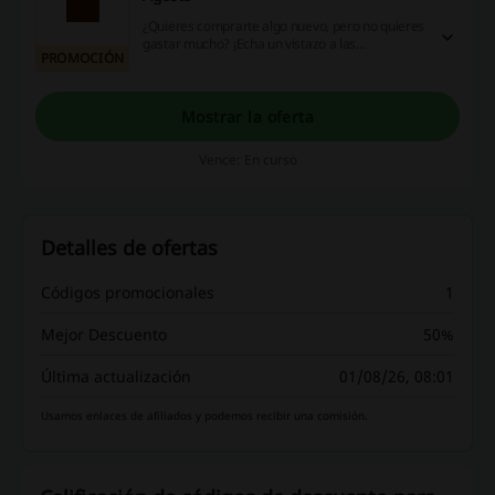
¿Quieres comprarte algo nuevo, pero no quieres
gastar mucho? ¡Echa un vistazo a las
PROMOCIÓN
promociones de Agosto en Gap y ahorra!
Mostrar la oferta
Vence: En curso
Detalles de ofertas
Códigos promocionales
1
Mejor Descuento
50%
Última actualización
01/08/26, 08:01
Usamos enlaces de afiliados y podemos recibir una comisión.