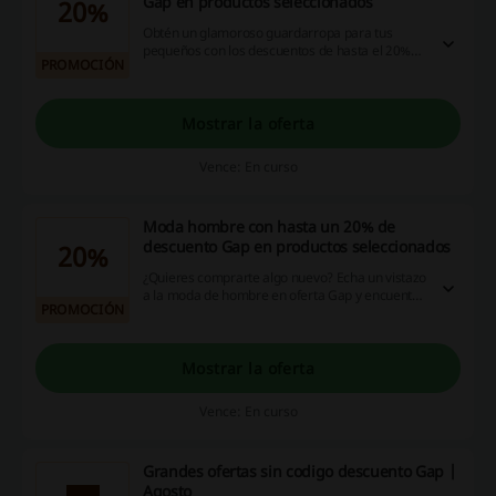
Gap en productos seleccionados
20%
Obtén un glamoroso guardarropa para tus
pequeños con los descuentos de hasta el 20%
PROMOCIÓN
en artículos seleccionados en Moda Niños. ¡No
esperes más, haz clic ya!
Mostrar la oferta
Vence: En curso
Moda hombre con hasta un 20% de
descuento Gap en productos seleccionados
20%
¿Quieres comprarte algo nuevo? Echa un vistazo
a la moda de hombre en oferta Gap y encuentra
PROMOCIÓN
algo para ti. ¡No te lo pierdas!
Mostrar la oferta
Vence: En curso
Grandes ofertas sin codigo descuento Gap |
Agosto