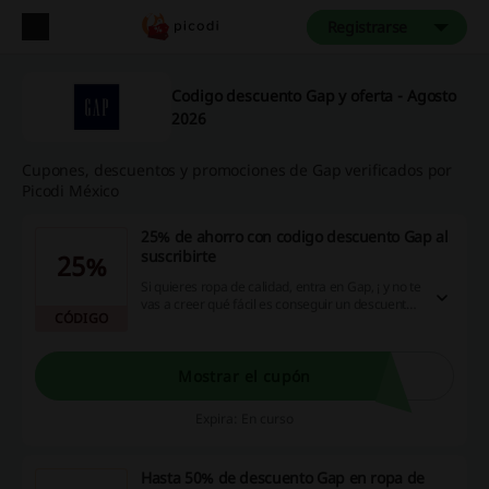
Registrarse
Codigo descuento Gap y oferta - Agosto
2026
Cupones, descuentos y promociones de Gap verificados por
Picodi México
25% de ahorro con codigo descuento Gap al
suscribirte
25%
Si quieres ropa de calidad, entra en Gap, ¡ y no te
vas a creer qué fácil es conseguir un descuento!
CÓDIGO
Disfruta de un codigo descuento Gap con el 25%
de descuento al suscribirte. ¿A qué estás
esperando? Empieza a ahorrar hoy.
Mostrar el cupón
Expira: En curso
Hasta 50% de descuento Gap en ropa de