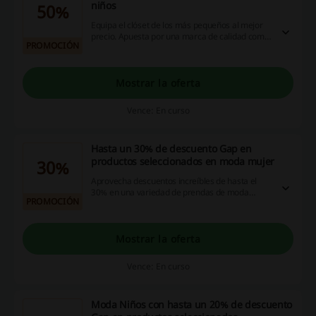
niños
50%
Equipa el clóset de los más pequeños al mejor
precio. Apuesta por una marca de calidad como
PROMOCIÓN
Gap y benefíciate de precios rebajados hasta el
50% off. ¡Haz clic y disfruta tu compra!
Mostrar la oferta
Vence: En curso
Hasta un 30% de descuento Gap en
productos seleccionados en moda mujer
30%
Aprovecha descuentos increíbles de hasta el
30% en una variedad de prendas de moda
PROMOCIÓN
femenina en Gap. ¡No te lo pierdas, entra ya!
Mostrar la oferta
Vence: En curso
Moda Niños con hasta un 20% de descuento