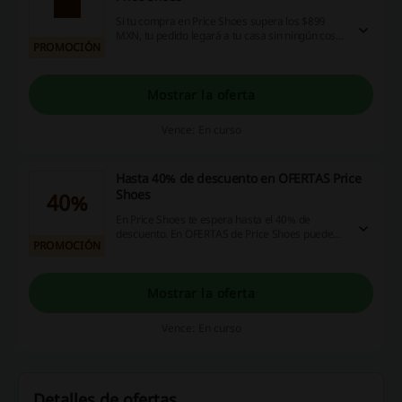
Si tu compra en Price Shoes supera los $899
MXN, tu pedido legará a tu casa sin ningún coste
PROMOCIÓN
adicional de envío. Aprovecha la promoción
Price Shoes y ahorra en cada pedido. ¡Haz click!
Mostrar la oferta
Vence: En curso
Hasta 40% de descuento en OFERTAS Price
Shoes
40%
En Price Shoes te espera hasta el 40% de
descuento. En OFERTAS de Price Shoes puedes
PROMOCIÓN
encontrar una amplia selección de productos
rebajados (ropa, zapatos, bolsas, accesorios)
para mujeres, hombres y niños. ¡No esperes
más!
Mostrar la oferta
Vence: En curso
Detalles de ofertas