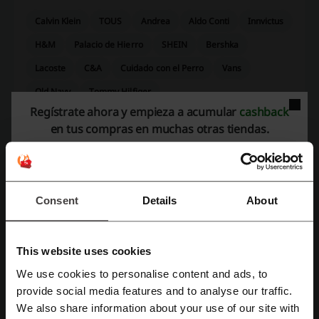
Calvin Klein
TOUS
Andrea
Aldo Conti
Innvictus
H&M
Palacio de Hierro
SHEIN
Bershka
Lacoste
C&A
Cuidado con el Perro
Vans
Old Navy
Tommy Hilfiger
Regístrate ahora y empieza a acumular
cashback
en tus compras en muchas otras tiendas.
Mira los cupones y ofertas más populares
cupon KFC
descuento adidas
cupon Mercado Libre
codigo promocional Cinemex
Consent
Details
About
codigo promocional Starbucks
This website uses cookies
Más sobre Price Shoes:
We use cookies to personalise content and ads, to
Regístrate con Facebook
provide social media features and to analyse our traffic.
Promociones Price Shoes, más que una tienda, la oportunidad de
We also share information about your use of our site with
hacer dinero al comprar