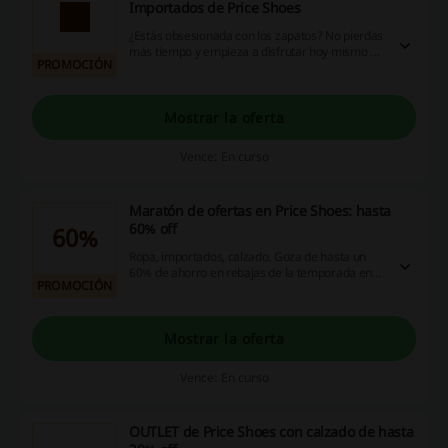
Importados de Price Shoes
¿Estás obsesionada con los zapatos? No pierdas
más tiempo y empieza a disfrutar hoy mismo de
PROMOCIÓN
varios descuentos disponibles para socios de
Price Shoes en mejores marcas de Outlet
Importados. ¡Haz click!
Mostrar la oferta
Vence: En curso
Maratón de ofertas en Price Shoes: hasta
60% off
60%
Ropa, importados, calzado. Goza de hasta un
60% de ahorro en rebajas de la temporada en
PROMOCIÓN
Price Shoes. ¿Te lo piensas perder?
Mostrar la oferta
Vence: En curso
OUTLET de Price Shoes con calzado de hasta