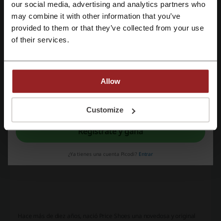
our social media, advertising and analytics partners who
Regístrate con Google
may combine it with other information that you’ve
provided to them or that they’ve collected from your use
Regístrate con el correo electrónico
of their services.
Allow
Al registrarse, confirma haber leído y aceptado "
Términos y condiciones
" y la
"
Política de privacidad.
"
Customize
Regístrate y gana
¿Ya tienes una cuenta Picodi?
Entrar
Hace más de diez años, nació Price Shoes una novedosa y original