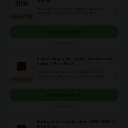
30% off
30%
Encuentra tus tenis de tu marca favorita con
hasta un 30% de ahorro junto con otros
PROMOCIÓN
accesorios y prendas. ¡Cálzate con Price Shoes
en su OUTLET!
Mostrar la oferta
Vence: En curso
Ahorra a lo grande con las ofertas de este
Agosto | Price Shoes
¡Ahorra a lo grande este Agosto! Goza de las
promociones sin tener que introducir ningún
PROMOCIÓN
cupon de descuento Price Shoes
Mostrar la oferta
Vence: En curso
Gastos de envío gratis desde $899 MXN en
Price Shoes