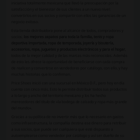
iniciativa totalmente mexicana que llevó la preocupación por la
satisfacción y el bienestar de sus clientes a un nuevo nivel:
convertirlos en sus socios y compartir con ellos las ganancias de un
negocio exitoso.
Esta tienda distribuidora pone al alcance de todos, compradores y
socios,
los mejores zapatos para toda la familia, tenis y ropa
deportiva importada, ropa de temporada, joyería y bisutería,
accesorios, ropa, juguetes y productos electrónicos y para el hogar
,
todos de la mejor calidad y de las marcas más reconocidas. Además
de esto les ofrece la oportunidad de beneficiarse con cada compra
de realicen y convertirse en vendedores por catálogo, con ello, y hay
muchas historias que lo confirman.
Price Shoes inició con una sucursal en México D.F., pero hoy en día
cuenta con cinco más. Esto le permite distribuir todos sus productos
a lo largo y ancho del territorio mexicano y los ha hecho
merecedores del título de «la bodega de calzado y ropa más grande
del mundo».
Gracias a su política de no invertir más que lo necesario en gastos
como infraestructura, la compañía destina ese dinero para retribuir
a sus socios, que puede ser cualquiera que esté dispuesto a
autoemplearse como vendedor por catálogo y así ser dueño de su