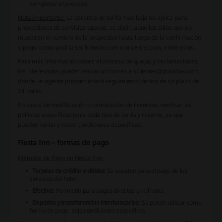
completar el proceso.
Nota Importante:
La garantía de tarifa más baja no aplica para
proveedores de servicios opacos, es decir, aquellos sitios que no
muestran el nombre de la propiedad hasta luego de la confirmación
o pago, como podría ser hotwire.com o priceline.com, entre otros.
Para más información sobre el proceso de quejas y reclamaciones,
los interesados pueden enviar un correo a sclientes@posadas.com,
donde un agente proporcionará seguimiento dentro de un plazo de
24 horas.
En casos de modificación o cancelación de reservas, verificar las
políticas específicas para cada tipo de tarifa y reserva, ya que
pueden variar y tener condiciones específicas.
Fiesta Inn – formas de pago
Métodos de Pago en Fiesta Inn:
Tarjetas de crédito o débito:
Se aceptan para el pago de los
servicios del hotel.
Efectivo:
Permitido para pagos directos en el hotel.
Depósito y transferencias interbancarias:
Se puede utilizar como
forma de pago, bajo condiciones específicas.