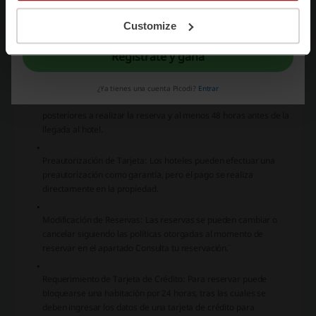
Al registrarse, confirma haber leído y aceptado "
Términos y condiciones
" y la
"
Política de privacidad.
"
Customize
Garantía de Tarifa Más Baja:
Si la tarifa encontrada en otro sitio
es más económica y cumple con las condiciones iguales al
Regístrate y gana
reservado en la página de Fiesta Inn, como tipo de habitación,
fechas, número de huéspedes, moneda y políticas, se puede
reclamar un 25% de descuento sobre la diferencia en tarifa.
¿Ya tienes una cuenta Picodi?
Entrar
Esta reclamación debe realizarse dentro de las 24 horas
posteriores a realizar la reserva y al menos 48 horas antes de la
llegada al hotel.
Preautorización de Tarjeta:
Los hoteles pueden efectuar una
preautorización como garantía, pero el pago se realiza
directamente en la propiedad.
Modificación de Reservas:
Las reservas se pueden cambiar o
cancelar siguiendo las políticas otorgadas al momento de
reservar en el apartado ¨Consulta tu reservación¨.
Requerimiento de Tarjeta de Crédito:
Para reservar puede
bloquearse una habitación por 24 horas, tras las cuales se
deben ingresar los datos de una tarjeta de crédito para