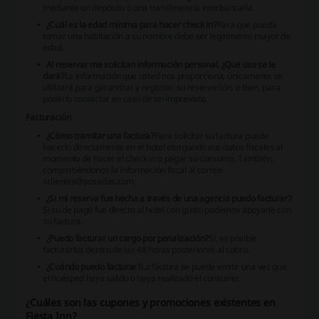
mediante un depósito o una transferencia interbancaria.
¿Cuál es la edad mínima para hacer check in?
Para que pueda
tomar una habitación a su nombre debe ser legalmente mayor de
edad.
Al reservar me solicitan información personal. ¿Qué uso se le
dará?
La información que usted nos proporciona, únicamente se
utilizará para garantizar y registrar su reservación, o bien, para
poderlo contactar en caso de un imprevisto.
Facturación
¿Cómo tramitar una factura?
Para solicitar su factura puede
hacerlo directamente en el hotel otorgando sus datos fiscales al
momento de hacer el check in o pagar su consumo. También,
compartiéndonos la información fiscal al correo
sclientes@posadas.com.
¿Si mi reserva fue hecha a través de una agencia puedo facturar?
Si su de pagó fue directo al hotel con gusto podemos apoyarle con
su factura.
¿Puedo facturar un cargo por penalización?
Sí, es posible
facturarlos dentro de las 48 horas posteriores al cobro.
¿Cuándo puedo facturar?
La factura se puede emitir una vez que
el huésped haya salido o haya realizado el consumo.
¿Cuáles son las cupones y promociones existentes en
Fiesta Inn?