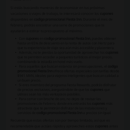
Si estás buscando maneras de economizar en tus próximas
vacaciones o viajes de trabajo, te interesará conocer los
cupones
disponibles en
codigo promocional Fiesta Inn
. Durante el mes de
febrero, podrás encontrar una serie de promociones que te
ayudarán a estirar tu presupuesto al máximo.
Con
cupones
en
codigo promocional Fiesta Inn
, puedes obtener
hasta un 65% de descuento en la renta de autos con Hertz para
que tu experiencia de viaje sea aún más accesible y placentera.
Además, no te pierdas la oportunidad de aprovechar los
cupones
que te permiten acceder a paquetes turísticos al mejor precio,
combinando la estadía en hotel más vuelo.
Para aquellos que buscan estancia sin preocupaciones, el
codigo
promocional Fiesta Inn
ofrece ofertas especiales con tarifas desde
$941 MXN, ideales para viajeros inteligentes que buscan calidad a
un buen precio.
Si eres miembro del programa Fiesta Rewards, podrás disfrutar
de precios exclusivos, asegurándote de que los
cupones
que
utilices sean los más ventajosos posibles.
Para cerrar con broche de oro, no dejes de revisar las
promociones de Febrero, donde encontrarás los
cupones
más
atractivos que te permitirán disfrutar de las instalaciones y
servicios de
codigo promocional Fiesta Inn
a precios sin igual.
Recuerda que estas ofertas son por tiempo limitado, así que es
recomendable que actúes rápido y aproveches estos
cupones
antes