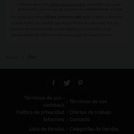
Febrero viene con
códigos promocionales
imperdibles, para que
te enamores aún más de las opciones de entretenimiento en casa.
Recuerda que estos
códigos promocionales
están sujetos a términos
y condiciones, y es posible que tengan fecha de caducidad. Por ello,
siempre es recomendable actuar rápido para no perder estas
oportunidades de disfrutar todo lo que
Dish
tiene para ofrecer.
Dish
Picodi
Términos de uso -
Términos de uso
cashback
Política de privacidad
Ofertas de trabajo
Informes
Contacto
Lista de tiendas
Categorías de tiendas