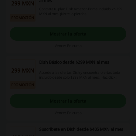
al mes
299 MXN
Contrata tu plan Dish Amazon Prime incluido x $299
MXN al mes. ¡No te lo pierdas!
PROMOCIÓN
Mostrar la oferta
Vence: En curso
Dish Básico desde $299 MXN al mes
299 MXN
Accede a las ofertas Dish y encuentra ofertas todo
incluido desde solo $299 MXN al mes. ¡Haz click!
PROMOCIÓN
Mostrar la oferta
Vence: En curso
Suscríbete en Dish desde $405 MXN al mes