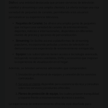
Dish
es una entidad destacada que provee servicios de televisión
satelital y streaming a una amplia clientela. La oferta incluye una rica
variedad de paquetes de canales, permitiendo a los usuarios
personalizar su experiencia televisiva.
Paquetes de Canales:
Se ofrece una amplia gama de paquetes
que incluyen una variedad de canales de entretenimiento,
deportes, noticias e internacionales, disponibles en diferentes
niveles de precios y opciones de personalización.
Streaming:
Se facilita acceso a plataformas de streaming
populares, incorporando películas y series de televisión on
demand para una experiencia de entretenimiento enriquecida.
Equipos:
Los subscriptores tienen acceso a tecnología avanzada,
incluyendo receptores satelitales, DVRs y accesorios que mejoran
la experiencia de visualización en el hogar.
Además, se brindan servicios adicionales que comprenden:
Instalación profesional
de equipos y conexión de los servicios
contratados.
Servicio al cliente
disponible para asistencia técnica y consultas
sobre los servicios y productos ofrecidos.
Planes de protección de equipo
, los cuales proveen tranquilidad
y soporte frente a inconvenientes técnicos o averías.
La experiencia de entretenimiento ofrecida está diseñada para